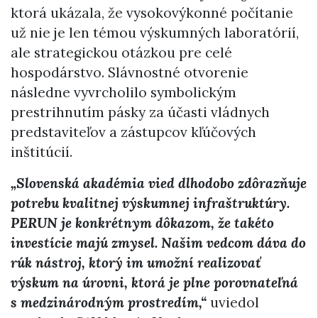
ktorá ukázala, že vysokovýkonné počítanie
už nie je len témou výskumných laboratórií,
ale strategickou otázkou pre celé
hospodárstvo. Slávnostné otvorenie
následne vyvrcholilo symbolickým
prestrihnutím pásky za účasti vládnych
predstaviteľov a zástupcov kľúčových
inštitúcií.
„Slovenská akadémia vied dlhodobo zdôrazňuje
potrebu kvalitnej výskumnej infraštruktúry.
PERUN je konkrétnym dôkazom, že takéto
investície majú zmysel. Našim vedcom dáva do
rúk nástroj, ktorý im umožní realizovať
výskum na úrovni, ktorá je plne porovnateľná
s medzinárodným prostredím,“
uviedol