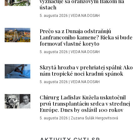
vyznačuje sa oranžovým fľakom na
ústach
5. augusta 2026
|
VEDA NA DOSAH
Prečo sa z Dunaja odstraňujú
Lanfranconiho kamene? Rieka si bude
formovať vlastné koryto
5. augusta 2026
|
VEDA NA DOSAH
Skrytá hrozba v prehriatej spálni: Ako
nám tropické noci kradnú spánok
5. augusta 2026
|
VEDA NA DOSAH
Chirurg Ladislav Kužela uskutočnil
prvú transplantáciu srdca v strednej
Európe. Dnes by oslávil 100 rokov
5. augusta 2026
|
Zuzana Šulák Hergovitsová
AKTIVITY CVTI SR