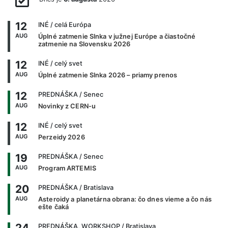
12
INÉ
/ celá Európa
AUG
Úplné zatmenie Slnka v južnej Európe a čiastočné
zatmenie na Slovensku 2026
12
INÉ
/ celý svet
AUG
Úplné zatmenie Slnka 2026 – priamy prenos
12
PREDNÁŠKA
/ Senec
AUG
Novinky z CERN-u
12
INÉ
/ celý svet
AUG
Perzeidy 2026
19
PREDNÁŠKA
/ Senec
AUG
Program ARTEMIS
20
PREDNÁŠKA
/ Bratislava
AUG
Asteroidy a planetárna obrana: čo dnes vieme a čo nás
ešte čaká
24
PREDNÁŠKA, WORKSHOP
/ Bratislava