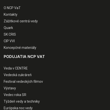
O NCP VaT
Kontakty
Zážitkové centrá vedy
Quark
SK CRIS
CIP VVI
Koncepčné materiály
PODUJATIA NCP VAT
Veda v CENTRE
Vedecká cukráreň
Festival vedeckých filmov
Výstavy
Vedec roka SR
Týždeň vedy a techniky
Európska noc vedy