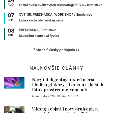
AUG
Letná škola kvantových technológií 2026 v Bratislave
07
CVTI SR, PREDNÁŠKA, WORKSHOP
/ Smolenice
SEP
Letná škola občianskej vedy
08
PREDNÁŠKA
/ Bratislava
SEP
Skutočná kvantová fyzika
Zobraziť všetky podujatia >>
NAJNOVŠIE ČLÁNKY
Nový inteligentný prsteň meria
hladinu glukózy, alkoholu a ďalších
látok prostredníctvom potu
6. augusta 2026
|
VEDA NA DOSAH
V Kongu objavili nový druh opice,