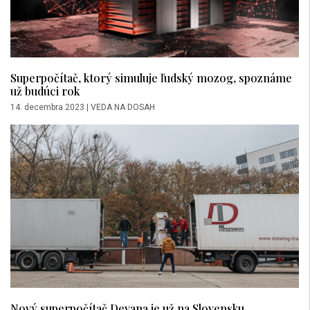
Superpočítač, ktorý simuluje ľudský mozog, spoznáme
už budúci rok
14. decembra 2023
|
VEDA NA DOSAH
Nový superpočítač Devana je už na Slovensku