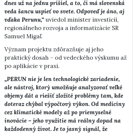
dnes už na jednu prišiel, a to, či má slovenská
veda šancu uspieť vo svete. Odpoveď je áno, aj
vďaka Perunu,“
uviedol minister investícií,
regionálneho rozvoja a informatizácie SR
Samuel Migaľ.
Význam projektu zdôrazňuje aj jeho
praktický dosah – od vedeckého výskumu až
po aplikácie v praxi.
„PERUN nie je len technologické zariadenie,
ale nástroj, ktorý umožňuje analyzovať veľké
objemy dát a riešiť zložité problémy tam, kde
doteraz chýbal výpočtový výkon. Od medicíny
cez klimatické modely až po priemyselné
inovácie – jeho využitie má reálny dopad na
každodenný život. Je to jasný signál, že