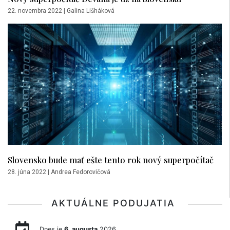
22. novembra 2022
|
Galina Lišháková
Slovensko bude mať ešte tento rok nový superpočítač
28. júna 2022
|
Andrea Fedorovičová
AKTUÁLNE PODUJATIA
Dnes je
6. augusta
2026