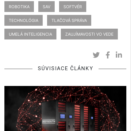
ROBOTIKA
SAV
SOFTVÉR
TECHNOLÓGIA
TLAČOVÁ SPRÁVA
UMELÁ INTELIGENCIA
ZAUJÍMAVOSTI VO VEDE
SÚVISIACE ČLÁNKY