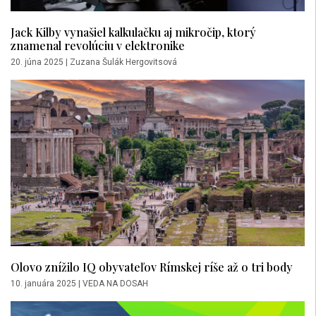
Jack Kilby vynašiel kalkulačku aj mikročip, ktorý
znamenal revolúciu v elektronike
20. júna 2025
|
Zuzana Šulák Hergovitsová
Olovo znížilo IQ obyvateľov Rímskej ríše až o tri body
10. januára 2025
|
VEDA NA DOSAH