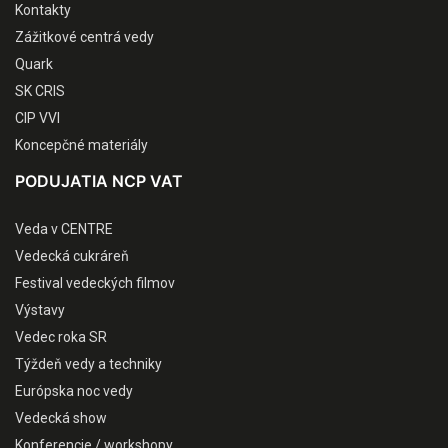
Kontakty
Zážitkové centrá vedy
Quark
SK CRIS
CIP VVI
Koncepčné materiály
PODUJATIA NCP VAT
Veda v CENTRE
Vedecká cukráreň
Festival vedeckých filmov
Výstavy
Vedec roka SR
Týždeň vedy a techniky
Európska noc vedy
Vedecká show
Konferencie / workshopy