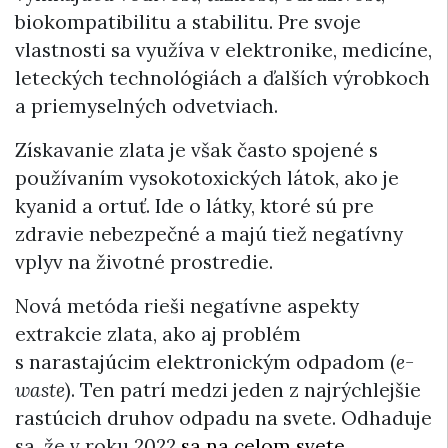
biokompatibilitu a stabilitu. Pre svoje
vlastnosti sa využíva v elektronike, medicíne,
leteckých technológiách a ďalších výrobkoch
a priemyselných odvetviach.
Získavanie zlata je však často spojené s
používaním vysokotoxických látok, ako je
kyanid a ortuť. Ide o látky, ktoré sú pre
zdravie nebezpečné a majú tiež negatívny
vplyv na životné prostredie.
Nová metóda rieši negatívne aspekty
extrakcie zlata, ako aj problém
s narastajúcim elektronickým odpadom (
e-
waste
). Ten patrí medzi jeden z najrýchlejšie
rastúcich druhov odpadu na svete. Odhaduje
sa, že v roku 2022
sa na celom svete