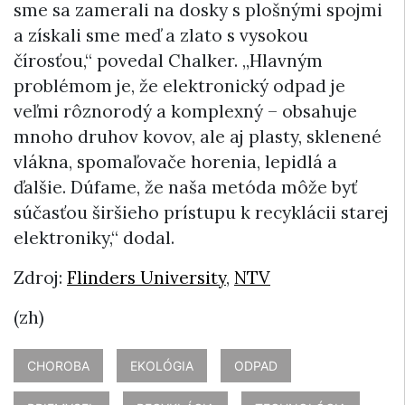
sme sa zamerali na dosky s plošnými spojmi
a získali sme meď a zlato s vysokou
čírosťou,“ povedal Chalker. „Hlavným
problémom je, že elektronický odpad je
veľmi rôznorodý a komplexný – obsahuje
mnoho druhov kovov, ale aj plasty, sklenené
vlákna, spomaľovače horenia, lepidlá a
ďalšie. Dúfame, že naša metóda môže byť
súčasťou širšieho prístupu k recyklácii starej
elektroniky,“ dodal.
Zdroj:
Flinders University
,
NTV
(zh)
CHOROBA
EKOLÓGIA
ODPAD