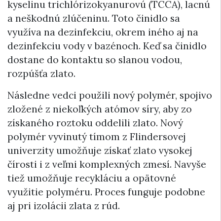
kyselinu trichlórizokyanurovú (TCCA), lacnú
a neškodnú zlúčeninu. Toto činidlo sa
využíva na dezinfekciu, okrem iného aj na
dezinfekciu vody v bazénoch. Keď sa činidlo
dostane do kontaktu so slanou vodou,
rozpúšťa zlato.
Následne vedci použili nový polymér, spojivo
zložené z niekoľkých atómov síry, aby zo
získaného roztoku oddelili zlato. Nový
polymér vyvinutý tímom z Flindersovej
univerzity umožňuje získať zlato vysokej
čírosti i z veľmi komplexných zmesí. Navyše
tiež umožňuje recykláciu a opätovné
využitie polyméru. Proces funguje podobne
aj pri izolácii zlata z rúd.