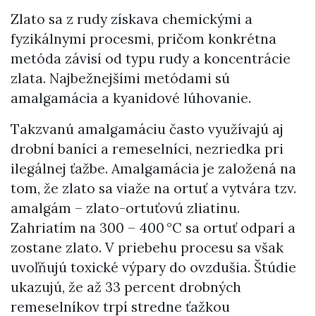
Zlato sa z rudy získava chemickými a
fyzikálnymi procesmi, pričom konkrétna
metóda závisí od typu rudy a koncentrácie
zlata. Najbežnejšími metódami sú
amalgamácia a kyanidové lúhovanie.
Takzvanú amalgamáciu často využívajú aj
drobní baníci a remeselníci, nezriedka pri
ilegálnej ťažbe. Amalgamácia je založená na
tom, že zlato sa viaže na ortuť a vytvára tzv.
amalgám – zlato-ortuťovú zliatinu.
Zahriatím na 300 – 400 °C sa ortuť odparí a
zostane zlato. V priebehu procesu sa však
uvoľňujú toxické výpary do ovzdušia. Štúdie
ukazujú, že až 33 percent drobných
remeselníkov trpí stredne ťažkou