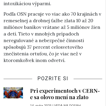
intoxikáciou výparmi.
Podľa OSN pracuje vo viac ako 70 krajinách v
remeselnej a drobnej ťažbe zlata 10 až 20
miliónov baníkov vrátane až 5 miliónov žien
a detí. Tieto v mnohých prípadoch
neregulované a nebezpečné činnosti
spôsobujú 37 percent celosvetového
znečistenia ortuťou, čo je viac než v
ktoromkoľvek inom odvetví.
POZRITE SI
Pri experimentoch v CERN-
e sa olovo mení na zlato
14. mája 2025
|
VEDA NA DOSAH