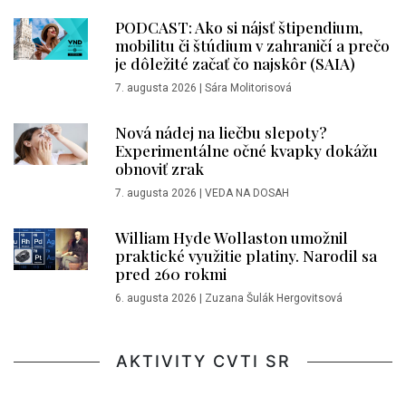
PODCAST: Ako si nájsť štipendium,
mobilitu či štúdium v zahraničí a prečo
je dôležité začať čo najskôr (SAIA)
7. augusta 2026
|
Sára Molitorisová
Nová nádej na liečbu slepoty?
Experimentálne očné kvapky dokážu
obnoviť zrak
7. augusta 2026
|
VEDA NA DOSAH
William Hyde Wollaston umožnil
praktické využitie platiny. Narodil sa
pred 260 rokmi
6. augusta 2026
|
Zuzana Šulák Hergovitsová
AKTIVITY CVTI SR