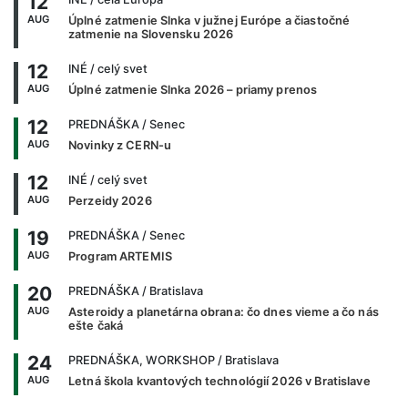
12
AUG
Úplné zatmenie Slnka v južnej Európe a čiastočné
zatmenie na Slovensku 2026
12
INÉ
/ celý svet
AUG
Úplné zatmenie Slnka 2026 – priamy prenos
12
PREDNÁŠKA
/ Senec
AUG
Novinky z CERN-u
12
INÉ
/ celý svet
AUG
Perzeidy 2026
19
PREDNÁŠKA
/ Senec
AUG
Program ARTEMIS
20
PREDNÁŠKA
/ Bratislava
AUG
Asteroidy a planetárna obrana: čo dnes vieme a čo nás
ešte čaká
24
PREDNÁŠKA, WORKSHOP
/ Bratislava
AUG
Letná škola kvantových technológií 2026 v Bratislave