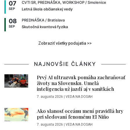
07
CVTI SR, PREDNÁŠKA, WORKSHOP
/ Smolenice
SEP
Letná škola občianskej vedy
08
PREDNÁŠKA
/ Bratislava
SEP
Skutočná kvantová fyzika
Zobraziť všetky podujatia >>
NAJNOVŠIE ČLÁNKY
Prvý AI ultrazvuk pomáha zachraňovať
životy na Slovensku. Umelá
inteligencia už jazdí aj v sanitkách
7. augusta 2026
|
VEDA NA DOSAH
Ako slanosť oceánu mení pravidlá hry
pri sledovaní fenoménu El Niño
7. augusta 2026
|
VEDA NA DOSAH