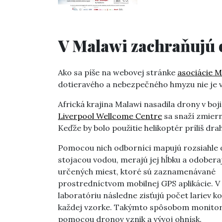
V Malawi zachraňujú 
Ako sa píše na webovej stránke
asociácie 
dotieravého a nebezpečného hmyzu nie je v
Africká krajina Malawi nasadila drony v bo
Liverpool Wellcome Centre
sa snaží zmiern
Keďže by bolo použitie helikoptér príliš dra
Pomocou nich odborníci mapujú rozsiahle o
stojacou vodou, merajú jej hĺbku a odobera
určených miest, ktoré sú zaznamenávané
prostredníctvom mobilnej GPS aplikácie. V
laboratóriu následne zisťujú počet lariev 
každej vzorke. Takýmto spôsobom monitor
pomocou dronov vznik a vývoj ohnísk.