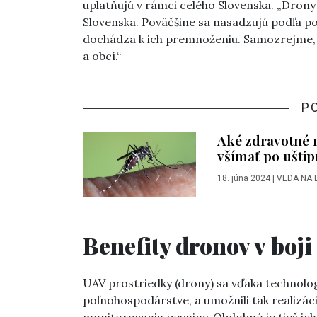
uplatňujú v rámci celého Slovenska. „Dron
Slovenska. Poväčšine sa nasadzujú podľa po
dochádza k ich premnoženiu. Samozrejme, 
a obcí.“
P
Aké zdravotné r
všímať po uštip
18. júna 2024
|
VEDA NA 
Benefity dronov v boj
UAV prostriedky (drony) sa vďaka technolo
poľnohospodárstve, a umožnili tak realizá