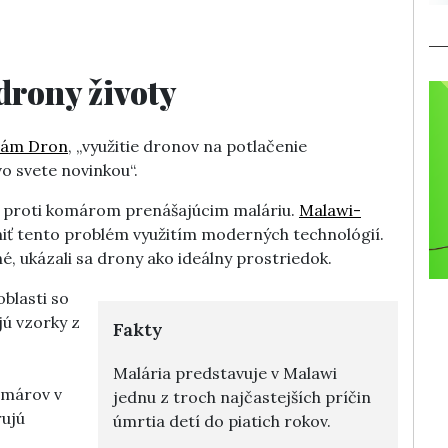
drony životy
Mám Dron
, „využitie dronov na potlačenie
o svete novinkou“.
ji proti komárom prenášajúcim maláriu.
Malawi-
iť tento problém využitím moderných technológií.
hé, ukázali sa drony ako ideálny prostriedok.
blasti so
jú vzorky z
Fakty
Malária predstavuje v Malawi
komárov v
jednu z troch najčastejších príčin
ujú
úmrtia detí do piatich rokov.