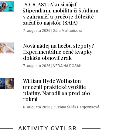
PODCAST: Ako si nájsť
štipendium, mobilitu či štúdium
v zahraničí a prečo je dôležité
začať čo najskôr (SAIA)
7. augusta 2026
|
Sára Molitorisová
Nová nádej na liečbu slepoty?
Experimentálne očné kvapky
dokážu obnoviť zrak
7. augusta 2026
|
VEDA NA DOSAH
William Hyde Wollaston
umožnil praktické využitie
platiny. Narodil sa pred 260
rokmi
6. augusta 2026
|
Zuzana Šulák Hergovitsová
AKTIVITY CVTI SR