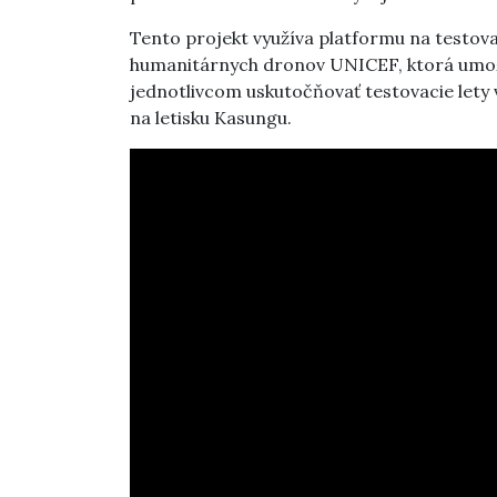
Tento projekt využíva platformu na testov
humanitárnych dronov UNICEF, ktorá umožň
jednotlivcom uskutočňovať testovacie lety
na letisku Kasungu.