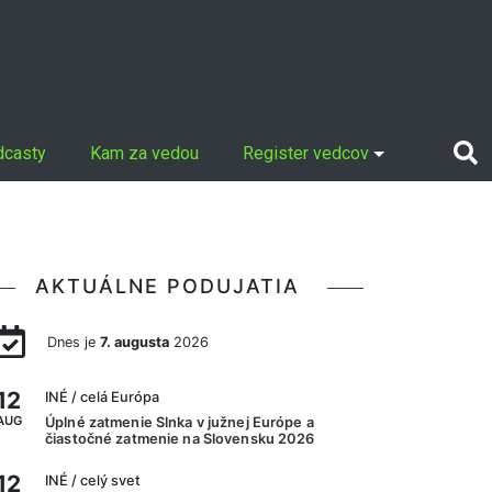
dcasty
Kam za vedou
Register vedcov
AKTUÁLNE PODUJATIA
Dnes je
7. augusta
2026
12
INÉ
/ celá Európa
AUG
Úplné zatmenie Slnka v južnej Európe a
čiastočné zatmenie na Slovensku 2026
12
INÉ
/ celý svet