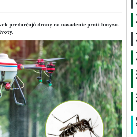
vek predurčujú drony na nasadenie proti hmyzu.
ivoty.