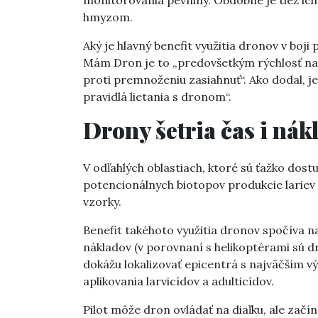
monitorovania pevniny. Obdobné je tiež ich
hmyzom.
Aký je hlavný benefit využitia dronov v boj
Mám Dron je to „predovšetkým rýchlosť nas
proti premnoženiu zasiahnuť“. Ako dodal, j
pravidlá lietania s dronom“.
Drony šetria čas i nák
V odľahlých oblastiach, ktoré sú ťažko dos
potencionálnych biotopov produkcie lariev
vzorky.
Benefit takéhoto využitia dronov spočíva n
nákladov (v porovnaní s helikoptérami sú d
dokážu lokalizovať epicentrá s najväčším 
aplikovania larvicídov a adulticídov.
Pilot môže dron ovládať na diaľku, ale začí