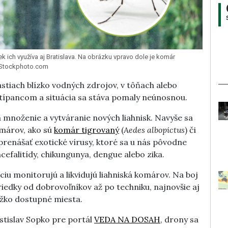
k ich využíva aj Bratislava. Na obrázku vpravo dole je komár
: iStockphoto.com
astiach blízko vodných zdrojov, v tôňach alebo
típancom a situácia sa stáva pomaly neúnosnou.
 množenie a vytváranie nových liahnisk. Navyše sa
omárov, ako sú
komár tigrovaný
(
Aedes albopictus
) či
renášať exotické vírusy, ktoré sa u nás pôvodne
cefalitídy, chikungunya, dengue alebo zika.
iu monitorujú a likvidujú liahniská komárov. Na boj
edky od dobrovoľníkov až po techniku, najnovšie aj
ťažko dostupné miesta.
stislav Sopko pre portál
VEDA NA DOSAH
, drony sa