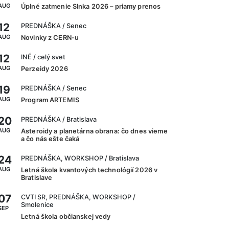
AUG
Úplné zatmenie Slnka 2026 – priamy prenos
12
PREDNÁŠKA
/ Senec
AUG
Novinky z CERN-u
12
INÉ
/ celý svet
AUG
Perzeidy 2026
19
PREDNÁŠKA
/ Senec
AUG
Program ARTEMIS
20
PREDNÁŠKA
/ Bratislava
AUG
Asteroidy a planetárna obrana: čo dnes vieme
a čo nás ešte čaká
24
PREDNÁŠKA, WORKSHOP
/ Bratislava
AUG
Letná škola kvantových technológií 2026 v
Bratislave
07
CVTI SR, PREDNÁŠKA, WORKSHOP
/
Smolenice
SEP
Letná škola občianskej vedy