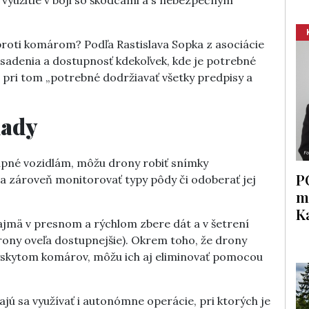
 využitie v boji so škodcami a s nebezpečným
i proti komárom? Podľa Rastislava Sopka z asociácie
adenia a dostupnosť kdekoľvek, kde je potrebné
e pri tom „potrebné dodržiavať všetky predpisy a
lady
tupné vozidlám, môžu drony robiť snímky
P
 a zároveň monitorovať typy pôdy či odoberať jej
m
K
ajmä v presnom a rýchlom zbere dát a v šetrení
rony oveľa dostupnejšie). Okrem toho, že drony
výskytom komárov, môžu ich aj eliminovať pomocou
najú sa využívať i autonómne operácie, pri ktorých je