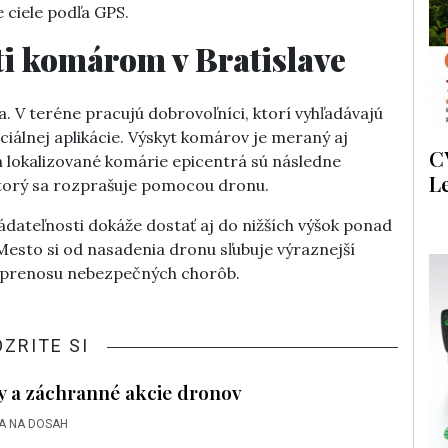
ciele podľa GPS.
i komárom v Bratislave
. V teréne pracujú dobrovoľníci, ktorí vyhľadávajú
iálnej aplikácie. Výskyt komárov je meraný aj
C
 lokalizované komárie epicentrá sú následne
L
ktorý sa rozprašuje pomocou dronu.
dateľnosti dokáže dostať aj do nižších výšok ponad
Mesto si od nasadenia dronu sľubuje výraznejší
a prenosu nebezpečných chorôb.
OZRITE SI
 a záchranné akcie dronov
A NA DOSAH