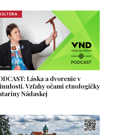
KULTÚRA
ODCAST: Láska a dvorenie v
inulosti. Vzťahy očami etnologičky
ataríny Nádaskej