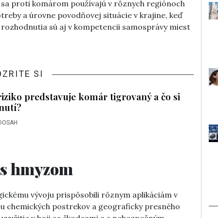
y sa proti komárom používajú v rôznych regiónoch
treby a úrovne povodňovej situácie v krajine, keď
rozhodnutia sú aj v kompetencii samosprávy miest
OZRITE SI
iziko predstavuje komár tigrovaný a čo si
nutí?
DOSAH
i s hmyzom
gickému vývoju prispôsobili rôznym aplikáciám v
ciu chemických postrekov a geograficky presného