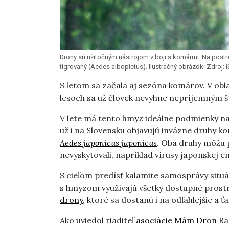
Drony sú užitočným nástrojom v boji s komármi. Na postre
tigrovaný (Aedes albopictus). Ilustračný obrázok. Zdroj
S letom sa začala aj sezóna komárov. V obl
lesoch sa už človek nevyhne nepríjemným š
V lete má tento hmyz ideálne podmienky na
už i na Slovensku objavujú invázne druhy k
Aedes japonicus japonicus
. Oba druhy môžu p
nevyskytovali, napríklad vírusy japonskej en
S cieľom predísť kalamite samosprávy situác
s hmyzom využívajú všetky dostupné prostri
drony
, ktoré sa dostanú i na odľahlejšie a 
Ako uviedol riaditeľ
asociácie Mám Dron
Ra