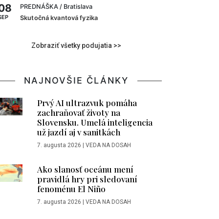
08
PREDNÁŠKA
/ Bratislava
SEP
Skutočná kvantová fyzika
Zobraziť všetky podujatia >>
NAJNOVŠIE ČLÁNKY
Prvý AI ultrazvuk pomáha
zachraňovať životy na
Slovensku. Umelá inteligencia
už jazdí aj v sanitkách
7. augusta 2026
|
VEDA NA DOSAH
Ako slanosť oceánu mení
pravidlá hry pri sledovaní
fenoménu El Niño
7. augusta 2026
|
VEDA NA DOSAH