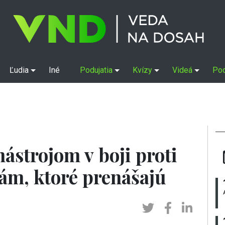
Ľudia
Iné
Podujatia
Kvízy
Videá
Po
ástrojom v boji proti
m, ktoré prenášajú