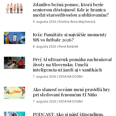
Zdanlivo bežná pomoc, ktorá berie
seniorom dôstojnosť: Kde je hranica
medzi starostlivosťou a ubližovaním?
9. augusta 2026
|
Kristína Anna Majcherová
Kvíz: Pamätáte si najväčšie momenty
MS vo futbale 2026?
8. augusta 2026
|
René Beláček
Prvý AI ultrazvuk pomáha zachraňovať
životy na Slovensku. Umelá
inteligencia už jazdí aj v sanitkách
7. augusta 2026
|
VEDA NA DOSAH
Ako slanosť oceánu mení pravidlá hry
pri sledovaní fenoménu El Niño
7. augusta 2026
|
VEDA NA DOSAH
PODCAST: Ako si nájsť štipendium,