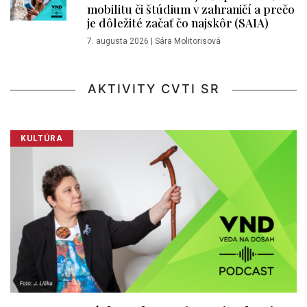
mobilitu či štúdium v zahraničí a prečo
je dôležité začať čo najskôr (SAIA)
7. augusta 2026
|
Sára Molitorisová
AKTIVITY CVTI SR
KULTÚRA