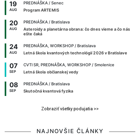
19
PREDNÁŠKA
/ Senec
AUG
Program ARTEMIS
20
PREDNÁŠKA
/ Bratislava
AUG
Asteroidy a planetárna obrana: čo dnes vieme a čo nás
ešte čaká
24
PREDNÁŠKA, WORKSHOP
/ Bratislava
AUG
Letná škola kvantových technológií 2026 v Bratislave
07
CVTI SR, PREDNÁŠKA, WORKSHOP
/ Smolenice
SEP
Letná škola občianskej vedy
08
PREDNÁŠKA
/ Bratislava
SEP
Skutočná kvantová fyzika
Zobraziť všetky podujatia >>
NAJNOVŠIE ČLÁNKY