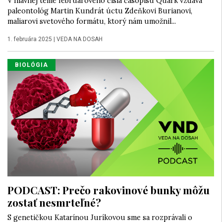
V hlavnej téme februárového čísla časopisu Quark vzdáva
paleontológ Martin Kundrát úctu Zdeňkovi Burianovi,
maliarovi svetového formátu, ktorý nám umožnil...
1. februára 2025
|
VEDA NA DOSAH
BIOLÓGIA
PODCAST: Prečo rakovinové bunky môžu
zostať nesmrteľné?
S genetičkou Katarínou Juríkovou sme sa rozprávali o