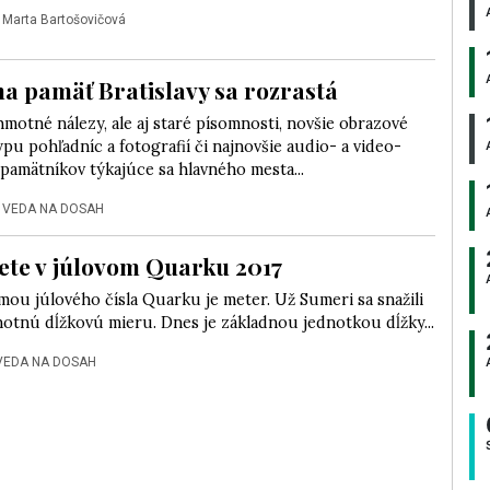
|
Marta Bartošovičová
na pamäť Bratislavy sa rozrastá
hmotné nálezy, ale aj staré písomnosti, novšie obrazové
ypu pohľadníc a fotografií či najnovšie audio- a video-
pamätníkov týkajúce sa hlavného mesta...
|
VEDA NA DOSAH
ete v júlovom Quarku 2017
ou júlového čísla Quarku je meter. Už Sumeri sa snažili
notnú dĺžkovú mieru. Dnes je základnou jednotkou dĺžky...
VEDA NA DOSAH