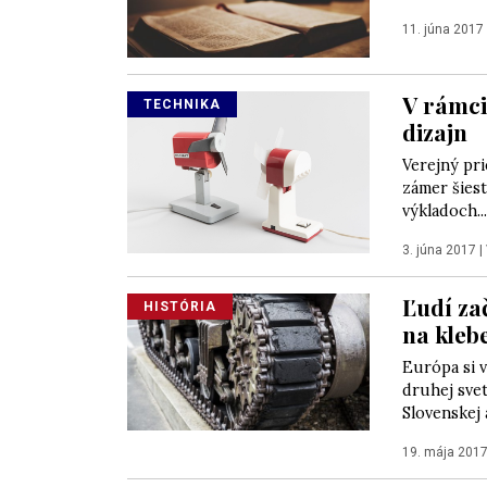
11. júna 2017
V rámci
TECHNIKA
dizajn
Verejný pri
zámer šiest
výkladoch...
3. júna 2017
|
Ľudí za
HISTÓRIA
na kleb
Európa si 
druhej svet
Slovenskej 
19. mája 201