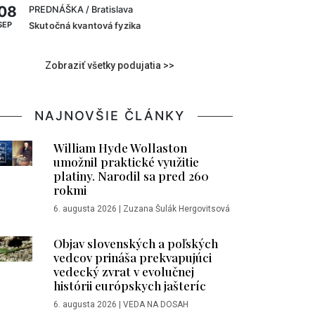
08
PREDNÁŠKA
/ Bratislava
SEP
Skutočná kvantová fyzika
Zobraziť všetky podujatia >>
NAJNOVŠIE ČLÁNKY
William Hyde Wollaston
umožnil praktické využitie
platiny. Narodil sa pred 260
rokmi
6. augusta 2026
|
Zuzana Šulák Hergovitsová
Objav slovenských a poľských
vedcov prináša prekvapujúci
vedecký zvrat v evolučnej
histórii európskych jašteríc
6. augusta 2026
|
VEDA NA DOSAH