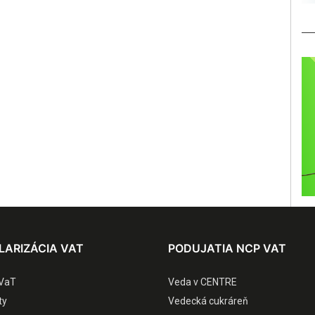
LARIZÁCIA VAT
PODUJATIA NCP VAT
VaT
Veda v CENTRE
ty
Vedecká cukráreň