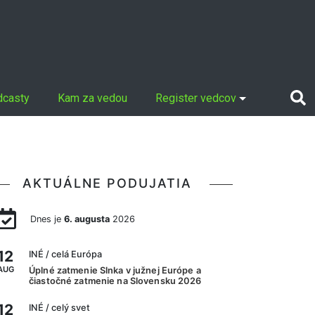
dcasty
Kam za vedou
Register vedcov
AKTUÁLNE PODUJATIA
Dnes je
6. augusta
2026
12
INÉ
/ celá Európa
AUG
Úplné zatmenie Slnka v južnej Európe a
čiastočné zatmenie na Slovensku 2026
12
INÉ
/ celý svet