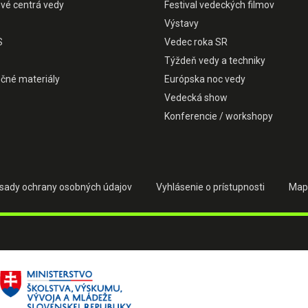
ové centrá vedy
Festival vedeckých filmov
Výstavy
S
Vedec roka SR
Týždeň vedy a techniky
čné materiály
Európska noc vedy
Vedecká show
Konferencie / workshopy
sady ochrany osobných údajov
Vyhlásenie o prístupnosti
Map