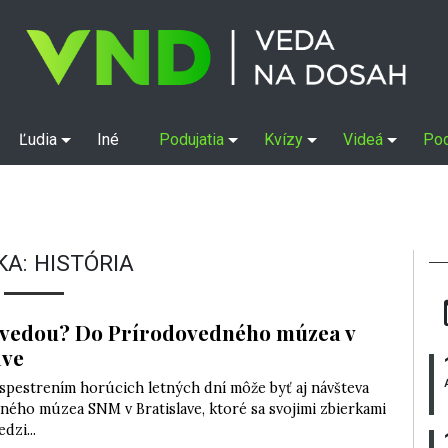
Ľudia
Iné
Podujatia
Kvízy
Videá
Po
KA:
HISTÓRIA
vedou? Do Prírodovedného múzea v
ave
spestrením horúcich letných dní môže byť aj návšteva
ného múzea SNM v Bratislave, ktoré sa svojimi zbierkami
dzi...