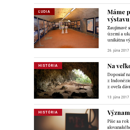
Máme pr
ĽUDIA
výstavu
Zaujímavé 
území a uk
unikátna výs
26. júna 2017
Na veľk
HISTÓRIA
Doposiaľ n
z Indonézi
z oveľa dávn
13. júna 2017
Významn
HISTÓRIA
Píše sa rok
slovanského