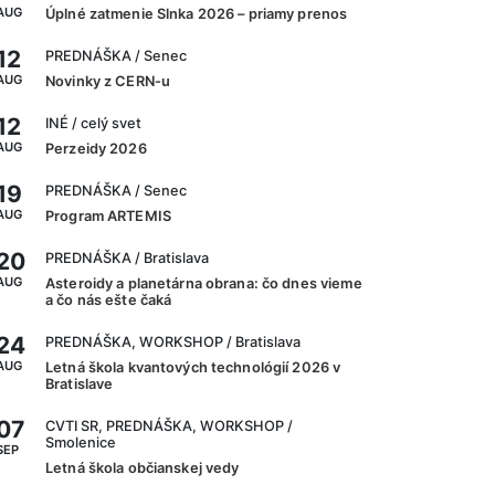
AUG
Úplné zatmenie Slnka 2026 – priamy prenos
12
PREDNÁŠKA
/ Senec
AUG
Novinky z CERN-u
12
INÉ
/ celý svet
AUG
Perzeidy 2026
19
PREDNÁŠKA
/ Senec
AUG
Program ARTEMIS
20
PREDNÁŠKA
/ Bratislava
AUG
Asteroidy a planetárna obrana: čo dnes vieme
a čo nás ešte čaká
24
PREDNÁŠKA, WORKSHOP
/ Bratislava
AUG
Letná škola kvantových technológií 2026 v
Bratislave
07
CVTI SR, PREDNÁŠKA, WORKSHOP
/
Smolenice
SEP
Letná škola občianskej vedy