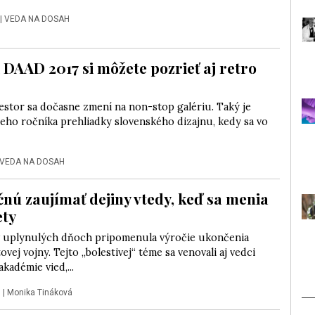
|
VEDA NA DOSAH
 DAAD 2017 si môžete pozrieť aj retro
estor sa dočasne zmení na non-stop galériu. Taký je
eho ročníka prehliadky slovenského dizajnu, kedy sa vo
VEDA NA DOSAH
čnú zaujímať dejiny vtedy, keď sa menia
ety
v uplynulých dňoch pripomenula výročie ukončenia
ovej vojny. Tejto „bolestivej“ téme sa venovali aj vedci
akadémie vied,...
7
|
Monika Tináková