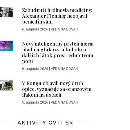
Zabudnutí hrdinovia medicíny:
Alexander Fleming neobjavil
penicilín sám
6. augusta 2026
|
VEDA NA DOSAH
Nový inteligentný prsteň meria
hladinu glukózy, alkoholu a
ďalších látok prostredníctvom
potu
6. augusta 2026
|
VEDA NA DOSAH
V Kongu objavili nový druh
opice, vyznačuje sa oranžovým
fľakom na ústach
5. augusta 2026
|
VEDA NA DOSAH
AKTIVITY CVTI SR