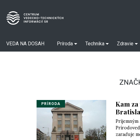
VEDA NA DOSAH
Príroda
Technika
Zdravie
ZNAČ
Kam za 
PRÍRODA
Bratisl
Príjemným 
Prírodoved
zaraďuje me