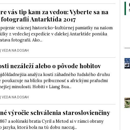
e vás tip kam za vedou: Vyberte sa na
 fotografií Antarktída 2017
spojenie vzácnej historicko-kultúrnej pamiatky na našom
ážky z vedeckej expedície v ďalekej Antarktíde ponúka
tava fotografií. Ako...
|
VEDA NA DOSAH
osti nezáleží alebo o pôvode hobitov
ajdôkladnejšia analýza kostí záhadného ľudského druhu
e poukazuje na blízku príbuznosť s africkými praľuďmi
ejšej minulosti. Hobiti v Liang Bua...
|
VEDA NA DOSAH
é výročie schválenia staroslovienčiny
 867 a solúnski bratia Cyril a Metod si v rámci obrany
 jazyka, ktorá bola na tú dobu naozaj...