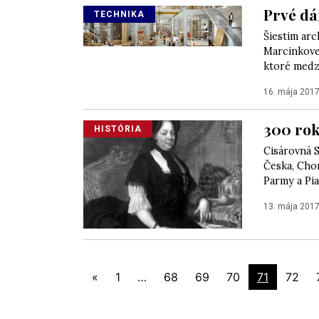
Prvé dá
TECHNIKA
Šiestim arc
Marcinkovej
ktoré medzi
16. mája 201
300 rok
HISTÓRIA
Cisárovná 
Česka, Chor
Parmy a Pia
13. mája 201
«
1
…
68
69
70
71
72