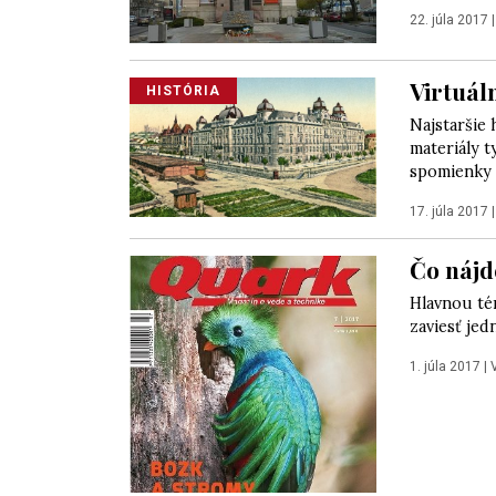
22. júla 2017
Virtuál
HISTÓRIA
Najstaršie 
materiály t
spomienky 
17. júla 2017
Čo nájd
Hlavnou tém
zaviesť jed
1. júla 2017
|