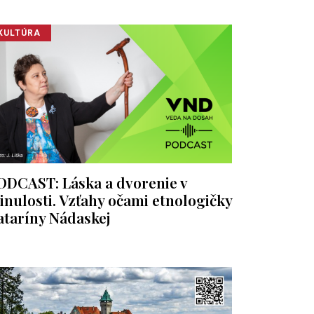
KULTÚRA
ODCAST: Láska a dvorenie v
inulosti. Vzťahy očami etnologičky
ataríny Nádaskej