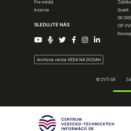
Pre médiá
Zážitk
Inzercia
Quark
SK CRI
SLEDUJTE NÁS
CIP VVI
Koncep
Archívna verzia VEDA NA DOSAH
© CVTI SR
Zá