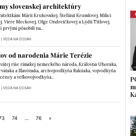
my slovenskej architektúry
hitektkám: Márii Krukovskej, Štefánii Krumlovej, Milici
, Viere Meckovej, Oľge Ondreičkovej a Lýdii Titlovej,
 prvými pôsobili na...
7
|
VEDA NA DOSAH
ov od narodenia Márie Terézie
Svätej ríše rímskej nemeckého národa, Kráľovná Uhorska,
vátska a Slavónska, arcivojvodkyňa Rakúska, vojvodkyňa
cenzy a veľkovojvodkyňa...
P
m
7
|
VEDA NA DOSAH
K
73
74
…
76
»