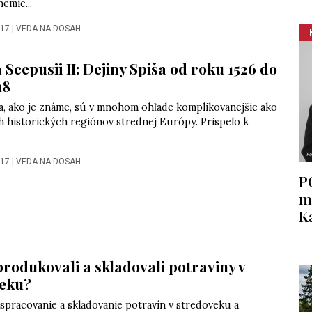
hémie...
017
|
VEDA NA DOSAH
 Scepusii II: Dejiny Spiša od roku 1526 do
18
ša, ako je známe, sú v mnohom ohľade komplikovanejšie ako
h historických regiónov strednej Európy. Prispelo k
017
|
VEDA NA DOSAH
P
m
K
produkovali a skladovali potraviny v
veku?
spracovanie a skladovanie potravín v stredoveku a