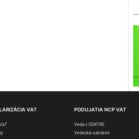
LARIZÁCIA VAT
PODUJATIA NCP VAT
VaT
Veda v CENTRE
ty
Vedecká cukráreň