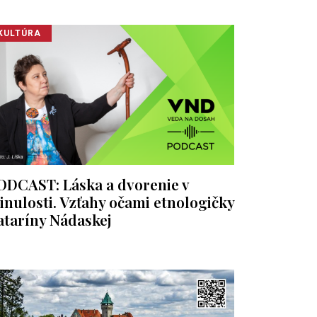
KULTÚRA
ODCAST: Láska a dvorenie v
inulosti. Vzťahy očami etnologičky
ataríny Nádaskej