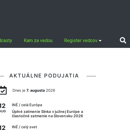
dcasty
Kam za vedou
Register vedcov
AKTUÁLNE PODUJATIA
Dnes je
7. augusta
2026
12
INÉ
/ celá Európa
AUG
Úplné zatmenie Slnka v južnej Európe a
čiastočné zatmenie na Slovensku 2026
12
INÉ
/ celý svet