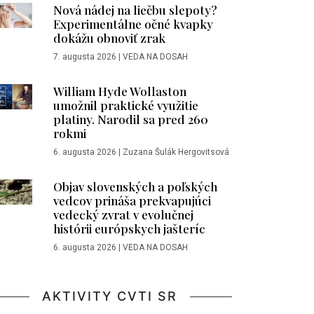
Nová nádej na liečbu slepoty?
Experimentálne očné kvapky
dokážu obnoviť zrak
7. augusta 2026
|
VEDA NA DOSAH
William Hyde Wollaston
umožnil praktické využitie
platiny. Narodil sa pred 260
rokmi
6. augusta 2026
|
Zuzana Šulák Hergovitsová
Objav slovenských a poľských
vedcov prináša prekvapujúci
vedecký zvrat v evolučnej
histórii európskych jašteríc
6. augusta 2026
|
VEDA NA DOSAH
AKTIVITY CVTI SR