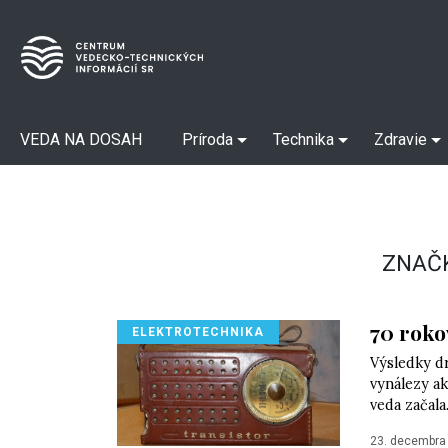
VEDA NA DOSAH
Príroda
Technika
Zdravie
ZNAČ
70 roko
ELEKTROTECHNIKA
Výsledky dr
vynálezy ak
veda začala.
23. decembra