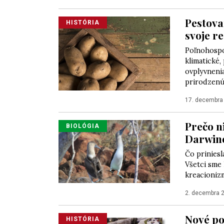
Pestova
HISTÓRIA
svoje r
Poľnohospo
klimatické
ovplyvneni
prirodzenú 
17. decembra
Prečo n
BIOLÓGIA
Darwin
Čo prinies
Všetci sme
kreacionizm
2. decembra 
Nové po
HISTÓRIA