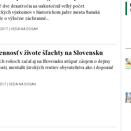
 dve desaťročia sa uskutočnil veľký počet
ckých výskumov v historickom jadre mesta Banská
Ide o výlučne záchranné...
 2017
|
VEDA NA DOSAH
nnosť v živote šľachty na Slovensku
ch rokoch začal aj na Slovensku stúpať záujem o dejiny
ti, mentalít širokých vrstiev obyvateľstva ako i doposiaľ
2017
|
VEDA NA DOSAH