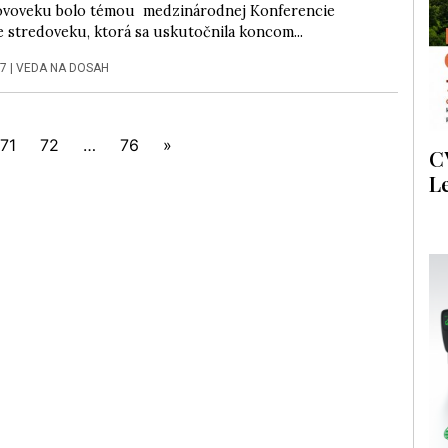
voveku bolo témou medzinárodnej Konferencie
 stredoveku, ktorá sa uskutočnila koncom...
17
|
VEDA NA DOSAH
71
72
…
76
»
C
L