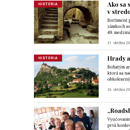
Ako sa 
HISTÓRIA
v stred
Sortiment 
zámkoch se
49. medziná
31. októbra 2
Hrady a
HISTÓRIA
Bohatým ar
ktorá sa na
obkolesený.
26. októbra 2
„Roadsh
Vyučovanie
prvá konkré