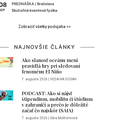
08
PREDNÁŠKA
/ Bratislava
SEP
Skutočná kvantová fyzika
Zobraziť všetky podujatia >>
NAJNOVŠIE ČLÁNKY
Ako slanosť oceánu mení
pravidlá hry pri sledovaní
fenoménu El Niño
7. augusta 2026
|
VEDA NA DOSAH
PODCAST: Ako si nájsť
štipendium, mobilitu či štúdium
v zahraničí a prečo je dôležité
začať čo najskôr (SAIA)
7. augusta 2026
|
Sára Molitorisová