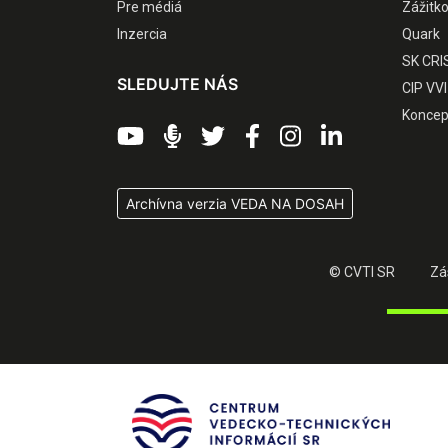
Pre médiá
Zážitk
Inzercia
Quark
SK CRI
SLEDUJTE NÁS
CIP VVI
Koncep
Archívna verzia VEDA NA DOSAH
© CVTI SR
Zá