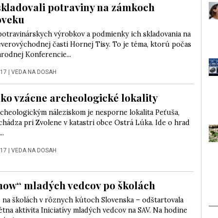
skladovali potraviny na zámkoch
oveku
potravinárskych výrobkov a podmienky ich skladovania na
verovýchodnej časti Hornej Tisy. To je téma, ktorú počas
rodnej Konferencie...
017
|
VEDA NA DOSAH
ko vzácne archeologické lokality
cheologickým náleziskom je nesporne lokalita Peťuša,
chádza pri Zvolene v katastri obce Ostrá Lúka. Ide o hrad
..
017
|
VEDA NA DOSAH
ow“ mladých vedcov po školách
 na školách v rôznych kútoch Slovenska – odštartovala
tna aktivita Iniciatívy mladých vedcov na SAV. Na hodine