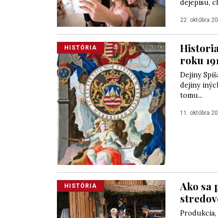
dejepisu, c
22. októbra 2
Historia
HISTÓRIA
roku 19
Dejiny Spi
dejiny inýc
tomu...
11. októbra 2
Ako sa 
HISTÓRIA
stredo
Produkcia, 