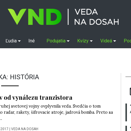
Ľudia
Iné
Podujatia
Kvízy
Videá
Po
KA:
HISTÓRIA
v od vynálezu tranzistora
uhej svetovej vojny ovplyvnila veda. Svedčia o tom
o radar, rakety, šifrovacie stroje, jadrová bomba. Preto sa
..
 2017
|
VEDA NA DOSAH