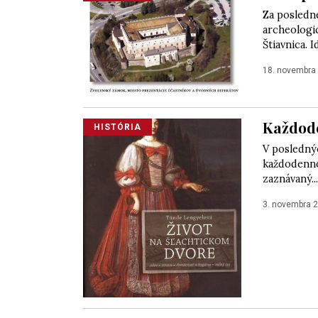
Za posledné
archeologi
Štiavnica. 
18. novembra
Každode
HISTÓRIA
V posledný
každodennos
zaznávaný...
3. novembra 