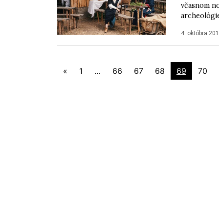
včasnom no
archeológie
4. októbra 20
«
1
…
66
67
68
69
70