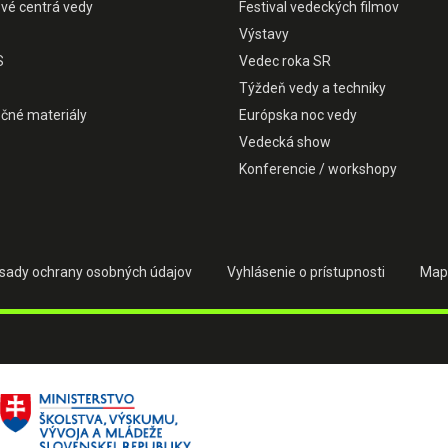
ové centrá vedy
Festival vedeckých filmov
Výstavy
S
Vedec roka SR
Týždeň vedy a techniky
čné materiály
Európska noc vedy
Vedecká show
Konferencie / workshopy
sady ochrany osobných údajov
Vyhlásenie o prístupnosti
Map