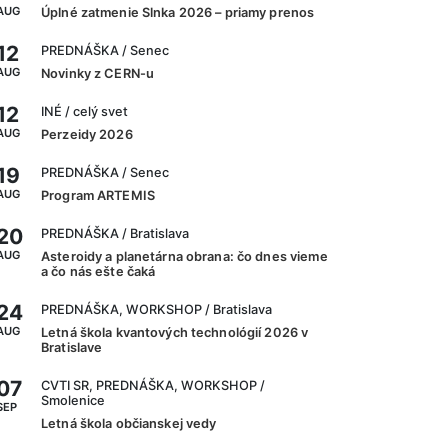
AUG
Úplné zatmenie Slnka 2026 – priamy prenos
12
PREDNÁŠKA
/ Senec
AUG
Novinky z CERN-u
12
INÉ
/ celý svet
AUG
Perzeidy 2026
19
PREDNÁŠKA
/ Senec
AUG
Program ARTEMIS
20
PREDNÁŠKA
/ Bratislava
AUG
Asteroidy a planetárna obrana: čo dnes vieme
a čo nás ešte čaká
24
PREDNÁŠKA, WORKSHOP
/ Bratislava
AUG
Letná škola kvantových technológií 2026 v
Bratislave
07
CVTI SR, PREDNÁŠKA, WORKSHOP
/
Smolenice
SEP
Letná škola občianskej vedy