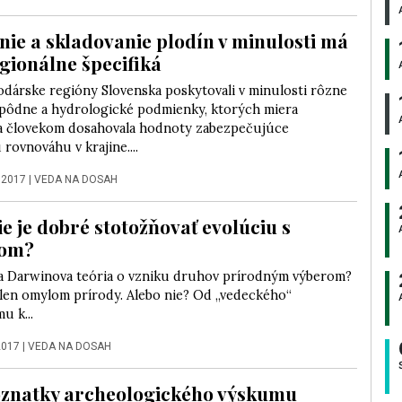
nie a skladovanie plodín v minulosti má
egionálne špecifiká
dárske regióny Slovenska poskytovali v minulosti rôzne
, pôdne a hydrologické podmienky, ktorých miera
a človekom dosahovala hodnoty zabezpečujúce
rovnováhu v krajine....
 2017
|
VEDA NA DOSAH
ie je dobré stotožňovať evolúciu s
om?
la Darwinova teória o vzniku druhov prírodným výberom?
 len omylom prírody. Alebo nie? Od „vedeckého“
u k...
2017
|
VEDA NA DOSAH
znatky archeologického výskumu