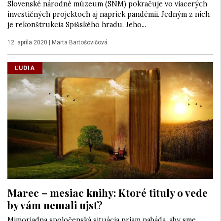
Slovenské národné múzeum (SNM) pokračuje vo viacerých
investičných projektoch aj napriek pandémii. Jedným z nich
je rekonštrukcia Spišského hradu. Jeho...
12. apríla 2020
|
Marta Bartošovičová
ĽUDIA
Marec – mesiac knihy: Ktoré tituly o vede
by vám nemali ujsť?
Mimoriadna spoločenská situácia priam nabáda, aby sme