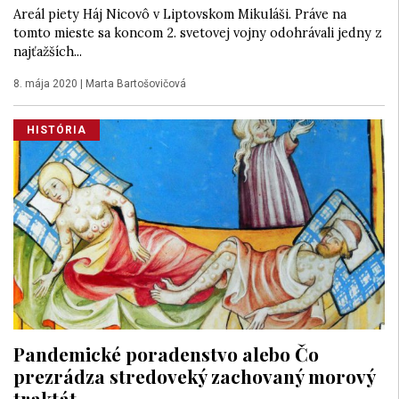
Areál piety Háj Nicovô v Liptovskom Mikuláši. Práve na
tomto mieste sa koncom 2. svetovej vojny odohrávali jedny z
najťažších...
8. mája 2020
|
Marta Bartošovičová
HISTÓRIA
Pandemické poradenstvo alebo Čo
prezrádza stredoveký zachovaný morový
traktát