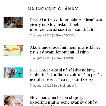
NAJNOVŠIE ČLÁNKY
Prvý AI ultrazvuk pomáha zachraňovať
životy na Slovensku. Umelá
inteligencia už jazdí aj v sanitkách
7. augusta 2026
|
VEDA NA DOSAH
Ako slanosť oceánu mení pravidlá hry
pri sledovaní fenoménu El Niño
7. augusta 2026
|
VEDA NA DOSAH
PODCAST: Ako si nájsť štipendium,
mobilitu či štúdium v zahraničí a prečo
je dôležité začať čo najskôr (SAIA)
7. augusta 2026
|
Sára Molitorisová
Nová nádej na liečbu slepoty?
Experimentálne očné kvapky dokážu