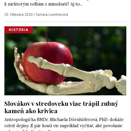
k niektorým voľbám z minulosti? Aj to...
25. februára 2020
|
Tamara Leontievová
HISTÓRIA
Slovákov v stredoveku viac trápil zubný
kameň ako krivica
Antropologička RNDr. Michaela Dörnhöferová, PhD. dokáže
oživiť dejiny. Z pár kostí vie napríklad vyčítať, aké povolanie