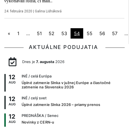
vykonávali ľudia, či mali...
24. februára 2020
|
Galina Lišháková
«
1
…
51
52
53
54
55
56
57
…
AKTUÁLNE PODUJATIA
Dnes je
7. augusta
2026
12
INÉ
/ celá Európa
AUG
Úplné zatmenie Slnka v južnej Európe a čiastočné
zatmenie na Slovensku 2026
12
INÉ
/ celý svet
AUG
Úplné zatmenie Slnka 2026 – priamy prenos
12
PREDNÁŠKA
/ Senec
AUG
Novinky z CERN-u