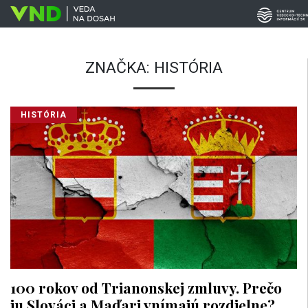
ZNAČKA:
HISTÓRIA
HISTÓRIA
100 rokov od Trianonskej zmluvy. Prečo
ju Slováci a Maďari vnímajú rozdielne?