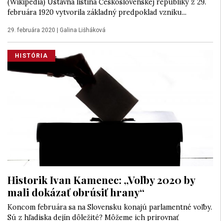
(Wikipedia) Ústavná listina Československej republiky z 29.
februára 1920 vytvorila základný predpoklad vzniku...
29. februára 2020
|
Galina Lišháková
HISTÓRIA
Historik Ivan Kamenec: „Voľby 2020 by
mali dokázať obrúsiť hrany“
Koncom februára sa na Slovensku konajú parlamentné voľby.
Sú z hľadiska dejín dôležité? Môžeme ich prirovnať