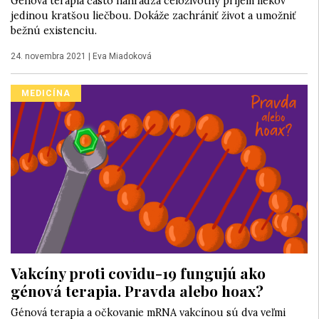
Génová terapia často nahrádza celoživotný príjem liekov
jedinou kratšou liečbou. Dokáže zachrániť život a umožniť
bežnú existenciu.
24. novembra 2021
|
Eva Miadoková
MEDICÍNA
Vakcíny proti covidu-19 fungujú ako
génová terapia. Pravda alebo hoax?
Génová terapia a očkovanie mRNA vakcínou sú dva veľmi