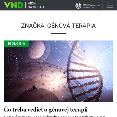
ZNAČKA:
GÉNOVÁ TERAPIA
BIOLÓGIA
Čo treba vedieť o génovej terapii