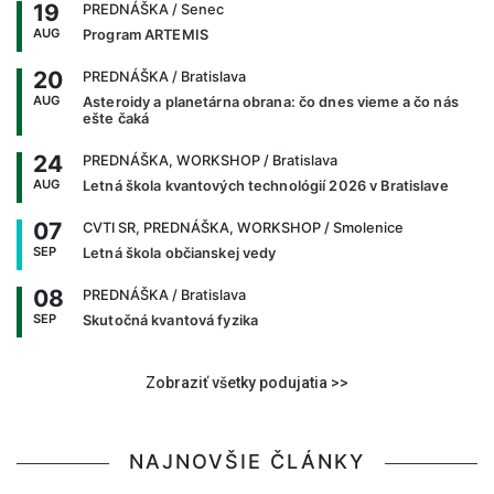
19
PREDNÁŠKA
/ Senec
AUG
Program ARTEMIS
20
PREDNÁŠKA
/ Bratislava
AUG
Asteroidy a planetárna obrana: čo dnes vieme a čo nás
ešte čaká
24
PREDNÁŠKA, WORKSHOP
/ Bratislava
AUG
Letná škola kvantových technológií 2026 v Bratislave
07
CVTI SR, PREDNÁŠKA, WORKSHOP
/ Smolenice
SEP
Letná škola občianskej vedy
08
PREDNÁŠKA
/ Bratislava
SEP
Skutočná kvantová fyzika
Zobraziť všetky podujatia >>
NAJNOVŠIE ČLÁNKY