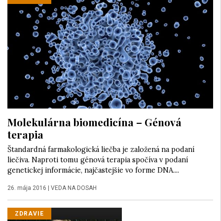
Molekulárna biomedicína – Génová
terapia
Štandardná farmakologická liečba je založená na podaní
liečiva. Naproti tomu génová terapia spočíva v podaní
genetickej informácie, najčastejšie vo forme DNA....
26. mája 2016
|
VEDA NA DOSAH
ZDRAVIE