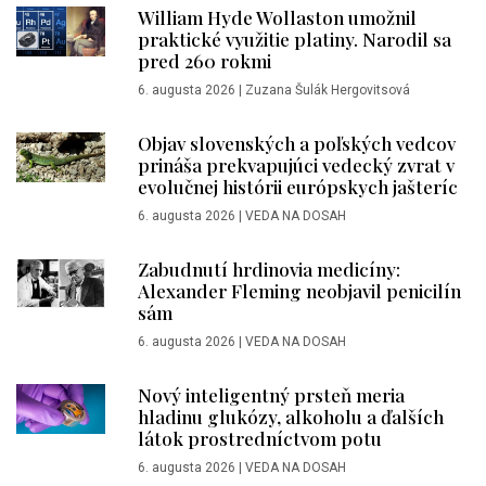
William Hyde Wollaston umožnil
praktické využitie platiny. Narodil sa
pred 260 rokmi
6. augusta 2026
|
Zuzana Šulák Hergovitsová
Objav slovenských a poľských vedcov
prináša prekvapujúci vedecký zvrat v
evolučnej histórii európskych jašteríc
6. augusta 2026
|
VEDA NA DOSAH
Zabudnutí hrdinovia medicíny:
Alexander Fleming neobjavil penicilín
sám
6. augusta 2026
|
VEDA NA DOSAH
Nový inteligentný prsteň meria
hladinu glukózy, alkoholu a ďalších
látok prostredníctvom potu
6. augusta 2026
|
VEDA NA DOSAH