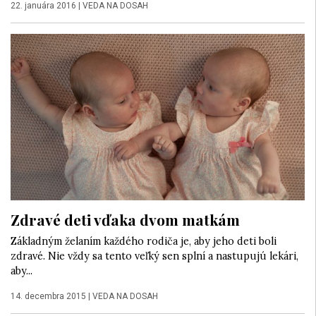
22. januára 2016
|
VEDA NA DOSAH
Zdravé deti vďaka dvom matkám
Základným želaním každého rodiča je, aby jeho deti boli
zdravé. Nie vždy sa tento veľký sen splní a nastupujú lekári,
aby...
14. decembra 2015
|
VEDA NA DOSAH