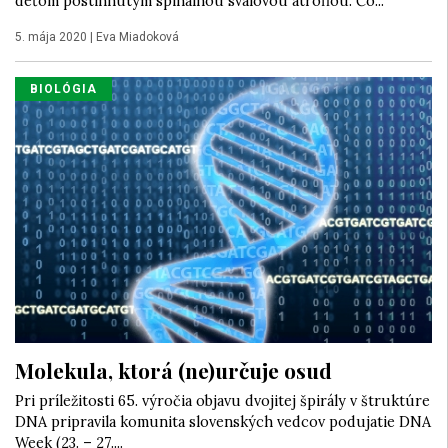
deťom postihnutým spinálnou svalovou atrofiou. Čo...
5. mája 2020
|
Eva Miadoková
BIOLÓGIA
Molekula, ktorá (ne)určuje osud
Pri príležitosti 65. výročia objavu dvojitej špirály v štruktúre
DNA pripravila komunita slovenských vedcov podujatie DNA
Week (23. – 27....