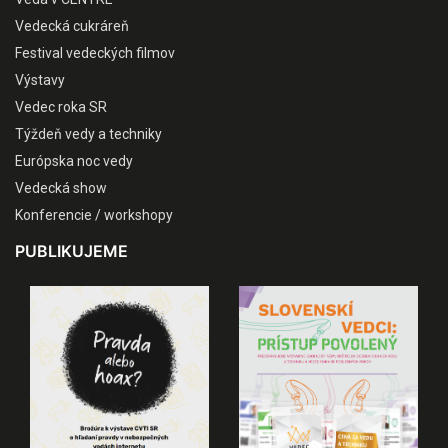
Vedecká cukráreň
Festival vedeckých filmov
Výstavy
Vedec roka SR
Týždeň vedy a techniky
Európska noc vedy
Vedecká show
Konferencie / workshopy
PUBLIKUJEME