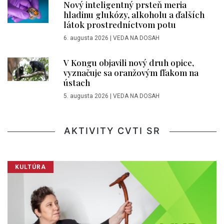
Nový inteligentný prsteň meria
hladinu glukózy, alkoholu a ďalších
látok prostredníctvom potu
6. augusta 2026
|
VEDA NA DOSAH
V Kongu objavili nový druh opice,
vyznačuje sa oranžovým fľakom na
ústach
5. augusta 2026
|
VEDA NA DOSAH
AKTIVITY CVTI SR
KULTÚRA