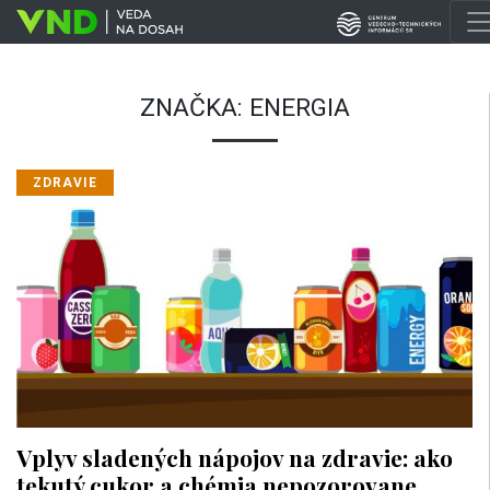
ZNAČKA:
ENERGIA
ZDRAVIE
Vplyv sladených nápojov na zdravie: ako
tekutý cukor a chémia nepozorovane