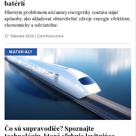
batérií
Hlavným problémom súčasnej energetiky zostáva nájsť
spôsoby, ako skladovať obnoviteľné zdroje energie efektívne,
ekonomicky a udržateľne.
27. februára 2026
|
Zora Kuruczová
MATERIÁLY
Čo sú supravodiče? Spoznajte
technológiu, ktorá sľubuje levitujúce