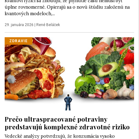
Kvantoví fyzici sa zhodujú, že plynutie času nemusí byť
úplne rovnomerné. Opierajú sa o novú štúdiu založenú na
kvantových modeloch,...
29. januára 2026
|
René Beláček
ZDRAVIE
Prečo ultraspracované potraviny
predstavujú komplexné zdravotné riziko
Vedecké analýzy potvrdzujú, že konzumácia vysoko