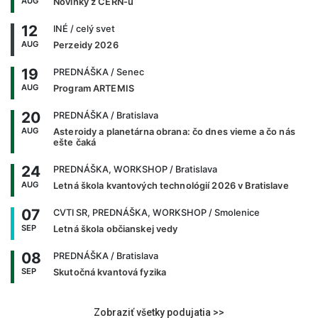
AUG
Novinky z CERN-u
12
INÉ
/ celý svet
AUG
Perzeidy 2026
19
PREDNÁŠKA
/ Senec
AUG
Program ARTEMIS
20
PREDNÁŠKA
/ Bratislava
AUG
Asteroidy a planetárna obrana: čo dnes vieme a čo nás
ešte čaká
24
PREDNÁŠKA, WORKSHOP
/ Bratislava
AUG
Letná škola kvantových technológií 2026 v Bratislave
07
CVTI SR, PREDNÁŠKA, WORKSHOP
/ Smolenice
SEP
Letná škola občianskej vedy
08
PREDNÁŠKA
/ Bratislava
SEP
Skutočná kvantová fyzika
Zobraziť všetky podujatia >>