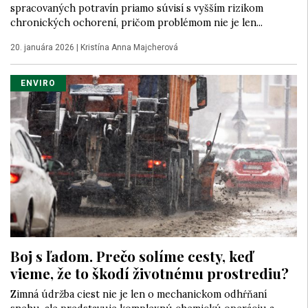
spracovaných potravín priamo súvisí s vyšším rizikom
chronických ochorení, pričom problémom nie je len...
20. januára 2026
|
Kristína Anna Majcherová
ENVIRO
Boj s ľadom. Prečo solíme cesty, keď
vieme, že to škodí životnému prostrediu?
Zimná údržba ciest nie je len o mechanickom odhŕňaní