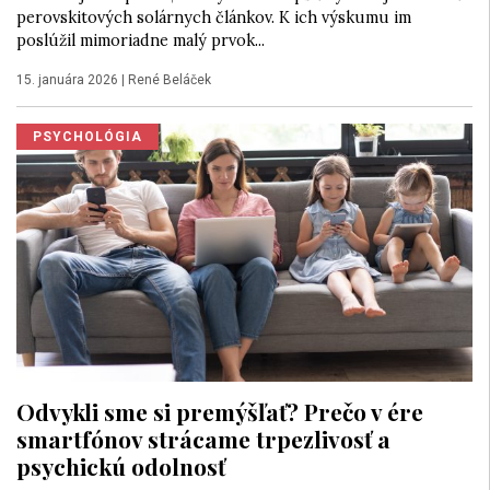
perovskitových solárnych článkov. K ich výskumu im
poslúžil mimoriadne malý prvok...
15. januára 2026
|
René Beláček
PSYCHOLÓGIA
Odvykli sme si premýšľať? Prečo v ére
smartfónov strácame trpezlivosť a
psychickú odolnosť