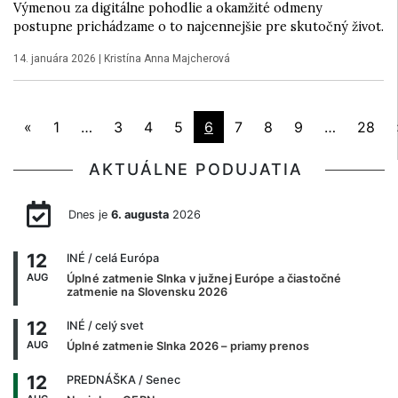
Výmenou za digitálne pohodlie a okamžité odmeny
postupne prichádzame o to najcennejšie pre skutočný život.
14. januára 2026
|
Kristína Anna Majcherová
«
1
…
3
4
5
6
7
8
9
…
28
AKTUÁLNE PODUJATIA
Dnes je
6. augusta
2026
12
INÉ
/ celá Európa
AUG
Úplné zatmenie Slnka v južnej Európe a čiastočné
zatmenie na Slovensku 2026
12
INÉ
/ celý svet
AUG
Úplné zatmenie Slnka 2026 – priamy prenos
12
PREDNÁŠKA
/ Senec