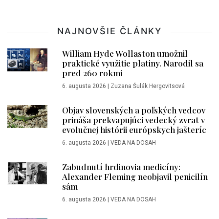
NAJNOVŠIE ČLÁNKY
William Hyde Wollaston umožnil
praktické využitie platiny. Narodil sa
pred 260 rokmi
6. augusta 2026
|
Zuzana Šulák Hergovitsová
Objav slovenských a poľských vedcov
prináša prekvapujúci vedecký zvrat v
evolučnej histórii európskych jašteríc
6. augusta 2026
|
VEDA NA DOSAH
Zabudnutí hrdinovia medicíny:
Alexander Fleming neobjavil penicilín
sám
6. augusta 2026
|
VEDA NA DOSAH