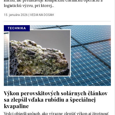
snehu, ale predstavuje komplexnú chemickú operáciu a
logistickú výzvu, pri ktorej...
15. januára 2026
|
VEDA NA DOSAH
TECHNIKA
Výkon perovskitových solárnych článkov
sa zlepšil vďaka rubídiu a špeciálnej
kvapaline
Vedci objavili spôsob, ako výrazne zlepšiť výkon aj životnosť