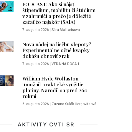
PODCAST: Ako si nájsť
štipendium, mobilitu či štúdium
v zahraničí a prečo je dôležité
začať čo najskôr (SAIA)
7. augusta 2026
|
Sára Molitorisová
Nová nádej na liečbu slepoty?
Experimentálne očné kvapky
dokážu obnoviť zrak
7. augusta 2026
|
VEDA NA DOSAH
William Hyde Wollaston
umožnil praktické využitie
platiny. Narodil sa pred 260
rokmi
6. augusta 2026
|
Zuzana Šulák Hergovitsová
AKTIVITY CVTI SR