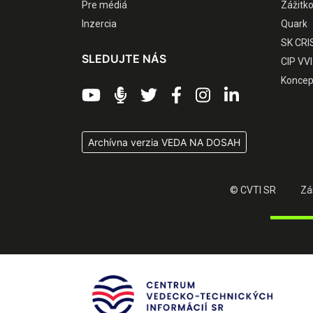
Pre médiá
Zážitk
Inzercia
Quark
SK CRI
SLEDUJTE NÁS
CIP VVI
Koncep
Archívna verzia VEDA NA DOSAH
© CVTI SR
Zá