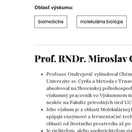
Oblasť výskumu:
biomedicína
molekulárna biológia
Prof. RNDr. Miroslav 
Profesor Ondrejovič vyštudoval Chémi
Univerzite sv. Cyrila a Metoda v Trnave
absolvoval na Slovenskej poľnohospodá
výskumný pracovník vo Výskumnom úst
neskôr na Fakulte prírodných vied UC
Jeho výskum je z oblasti Molekulárnej
spájajú enzýmové a fermentačné tech
oblastí od životného prostredia až po 
Je riešiteľom, alebo spoluriešiteľom 