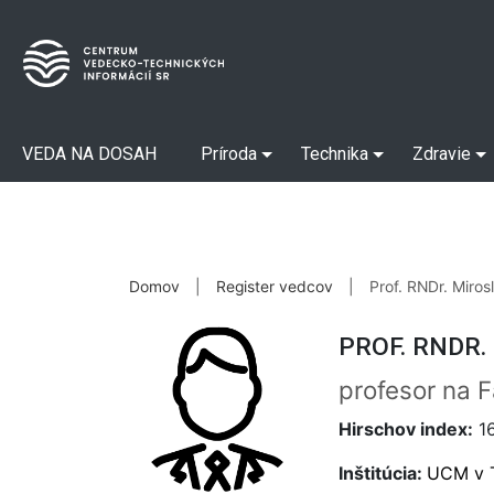
VEDA NA DOSAH
Príroda
Technika
Zdravie
Domov
|
Register vedcov
|
Prof. RNDr. Miros
PROF. RNDR.
profesor na 
Hirschov index:
1
Inštitúcia:
UCM v 