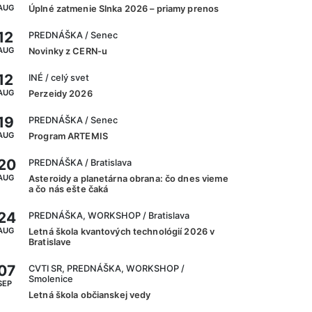
AUG
Úplné zatmenie Slnka 2026 – priamy prenos
12
PREDNÁŠKA
/ Senec
AUG
Novinky z CERN-u
12
INÉ
/ celý svet
AUG
Perzeidy 2026
19
PREDNÁŠKA
/ Senec
AUG
Program ARTEMIS
20
PREDNÁŠKA
/ Bratislava
AUG
Asteroidy a planetárna obrana: čo dnes vieme
a čo nás ešte čaká
24
PREDNÁŠKA, WORKSHOP
/ Bratislava
AUG
Letná škola kvantových technológií 2026 v
Bratislave
07
CVTI SR, PREDNÁŠKA, WORKSHOP
/
Smolenice
SEP
Letná škola občianskej vedy