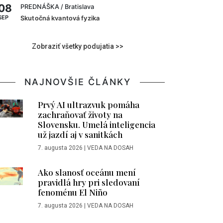
08
PREDNÁŠKA
/ Bratislava
SEP
Skutočná kvantová fyzika
Zobraziť všetky podujatia >>
NAJNOVŠIE ČLÁNKY
Prvý AI ultrazvuk pomáha
zachraňovať životy na
Slovensku. Umelá inteligencia
už jazdí aj v sanitkách
7. augusta 2026
|
VEDA NA DOSAH
Ako slanosť oceánu mení
pravidlá hry pri sledovaní
fenoménu El Niño
7. augusta 2026
|
VEDA NA DOSAH