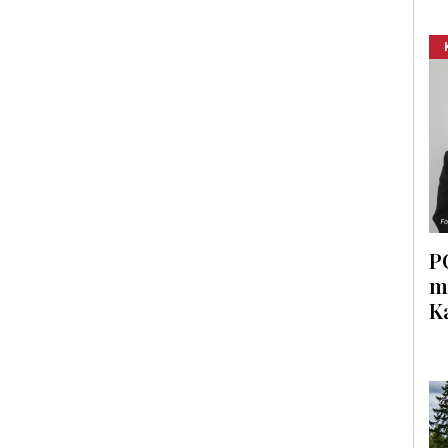
P
m
K