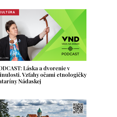
KULTÚRA
ODCAST: Láska a dvorenie v
inulosti. Vzťahy očami etnologičky
ataríny Nádaskej