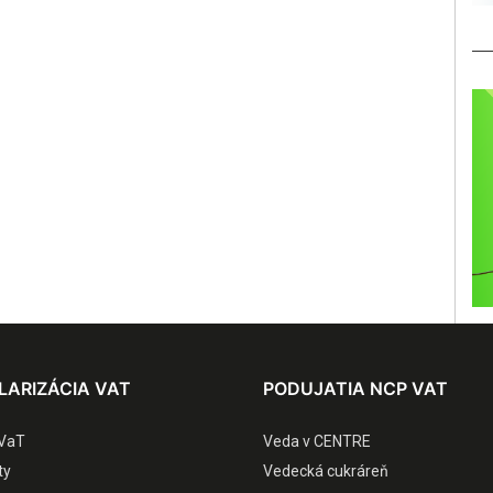
LARIZÁCIA VAT
PODUJATIA NCP VAT
VaT
Veda v CENTRE
ty
Vedecká cukráreň