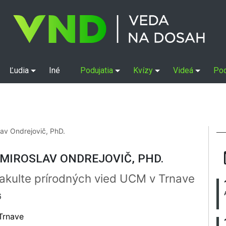
Ľudia
Iné
Podujatia
Kvízy
Videá
Po
lav Ondrejovič, PhD.
 MIROSLAV ONDREJOVIČ, PHD.
Fakulte prírodných vied UCM v Trnave
6
Trnave