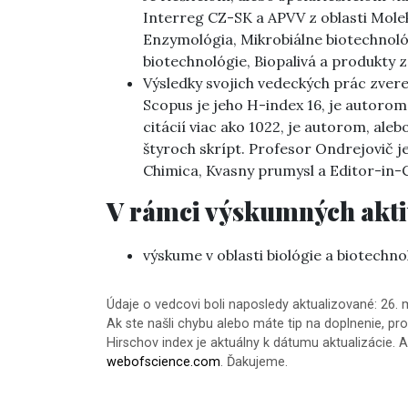
Interreg CZ-SK a APVV z oblasti Molek
Enzymológia, Mikrobiálne biotechnol
biotechnológie, Biopalivá a produkty 
Výsledky svojich vedeckých prác zver
Scopus je jeho H-index 16, je autor
citácií viac ako 1022, je autorom, al
štyroch skrípt. Profesor Ondrejovič 
Chimica, Kvasny prumysl a Editor-in-C
V rámci výskumných aktiv
výskume v oblasti biológie a biotechno
Údaje o vedcovi boli naposledy aktualizované: 26.
Ak ste našli chybu alebo máte tip na doplnenie, pr
Hirschov index je aktuálny k dátumu aktualizácie. A
webofscience.com
. Ďakujeme.