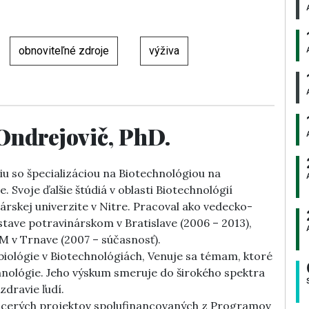
obnoviteľné zdroje
výživa
Ondrejovič, PhD.
u so špecializáciou na Biotechnológiou na
. Svoje ďalšie štúdiá v oblasti Biotechnológií
rskej univerzite v Nitre. Pracoval ako vedecko-
ave potravinárskom v Bratislave (2006 – 2013),
M v Trnave (2007 – súčasnosť).
 biológie v Biotechnológiách, Venuje sa témam, ktoré
nológie. Jeho výskum smeruje do širokého spektra
zdravie ľudí.
viacerých projektov spolufinancovaných z Programov