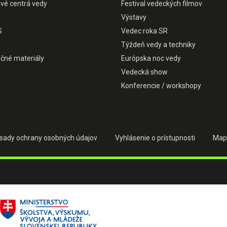
ové centrá vedy
Festival vedeckých filmov
Výstavy
S
Vedec roka SR
Týždeň vedy a techniky
čné materiály
Európska noc vedy
Vedecká show
Konferencie / workshopy
sady ochrany osobných údajov
Vyhlásenie o prístupnosti
Map