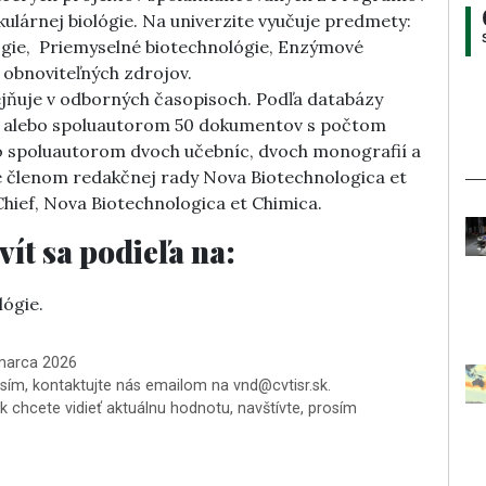
ulárnej biológie. Na univerzite vyučuje predmety:
ógie, Priemyselné biotechnológie, Enzýmové
z obnoviteľných zdrojov.
ejňuje v odborných časopisoch. Podľa databázy
om alebo spoluautorom 50 dokumentov s počtom
ebo spoluautorom dvoch učebníc, dvoch monografií a
je členom redakčnej rady Nova Biotechnologica et
hief, Nova Biotechnologica et Chimica.
ít sa podieľa na:
lógie.
 marca 2026
osím, kontaktujte nás emailom na vnd@cvtisr.sk.
k chcete vidieť aktuálnu hodnotu, navštívte, prosím