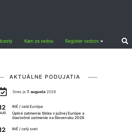
dcasty
Kam za vedou
Register vedcov
AKTUÁLNE PODUJATIA
Dnes je
7. augusta
2026
12
INÉ
/ celá Európa
AUG
Úplné zatmenie Slnka v južnej Európe a
čiastočné zatmenie na Slovensku 2026
12
INÉ
/ celý svet