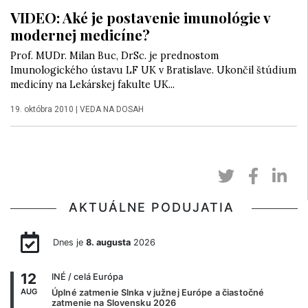
VIDEO: Aké je postavenie imunológie v
modernej medicíne?
Prof. MUDr. Milan Buc, DrSc. je prednostom
Imunologického ústavu LF UK v Bratislave. Ukončil štúdium
medicíny na Lekárskej fakulte UK...
19. októbra 2010
|
VEDA NA DOSAH
AKTUÁLNE PODUJATIA
Dnes je
8. augusta
2026
12
INÉ
/ celá Európa
AUG
Úplné zatmenie Slnka v južnej Európe a čiastočné
zatmenie na Slovensku 2026