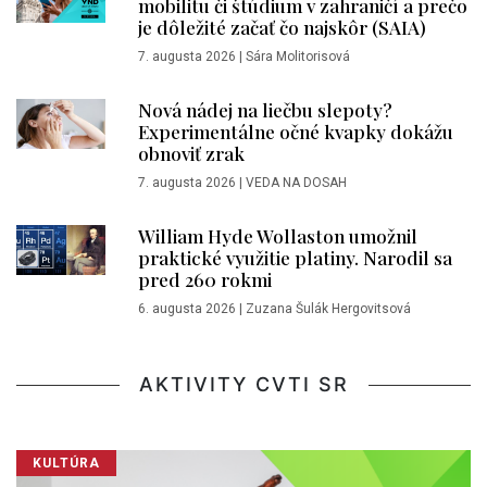
mobilitu či štúdium v zahraničí a prečo
je dôležité začať čo najskôr (SAIA)
7. augusta 2026
|
Sára Molitorisová
Nová nádej na liečbu slepoty?
Experimentálne očné kvapky dokážu
obnoviť zrak
7. augusta 2026
|
VEDA NA DOSAH
William Hyde Wollaston umožnil
praktické využitie platiny. Narodil sa
pred 260 rokmi
6. augusta 2026
|
Zuzana Šulák Hergovitsová
AKTIVITY CVTI SR
KULTÚRA