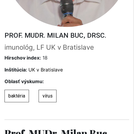
PROF. MUDR. MILAN BUC, DRSC.
imunológ, LF UK v Bratislave
Hirschov index:
18
Inštitúcia:
UK v Bratislave
Oblasť výskumu:
baktéria
vírus
Prof. MUDr. Milan Buc,