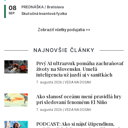
08
PREDNÁŠKA
/ Bratislava
SEP
Skutočná kvantová fyzika
Zobraziť všetky podujatia >>
NAJNOVŠIE ČLÁNKY
Prvý AI ultrazvuk pomáha zachraňovať
životy na Slovensku. Umelá
inteligencia už jazdí aj v sanitkách
7. augusta 2026
|
VEDA NA DOSAH
Ako slanosť oceánu mení pravidlá hry
pri sledovaní fenoménu El Niño
7. augusta 2026
|
VEDA NA DOSAH
PODCAST: Ako si nájsť štipendium,