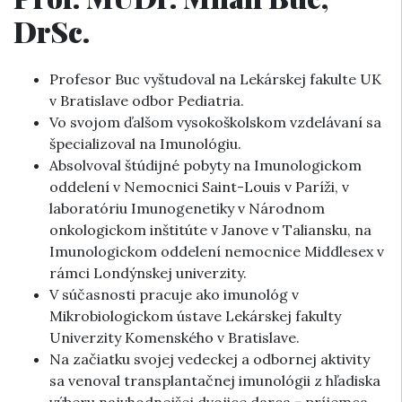
DrSc.
Profesor Buc vyštudoval na Lekárskej fakulte UK
v Bratislave odbor Pediatria.
Vo svojom ďalšom vysokoškolskom vzdelávaní sa
špecializoval na Imunológiu.
Absolvoval štúdijné pobyty na Imunologickom
oddelení v Nemocnici Saint-Louis v Paríži, v
laboratóriu Imunogenetiky v Národnom
onkologickom inštitúte v Janove v Taliansku, na
Imunologickom oddelení nemocnice Middlesex v
rámci Londýnskej univerzity.
V súčasnosti pracuje ako imunológ v
Mikrobiologickom ústave Lekárskej fakulty
Univerzity Komenského v Bratislave.
Na začiatku svojej vedeckej a odbornej aktivity
sa venoval transplantačnej imunológii z hľadiska