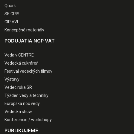
Quark
SK CRIS
CIP VVI
Koncepčné materiály
PODUJATIA NCP VAT
Veda v CENTRE
Vedecká cukráreň
Festival vedeckých filmov
Výstavy
Vedec roka SR
Týždeň vedy a techniky
Európska noc vedy
Vedecká show
Konferencie / workshopy
PUBLIKUJEME