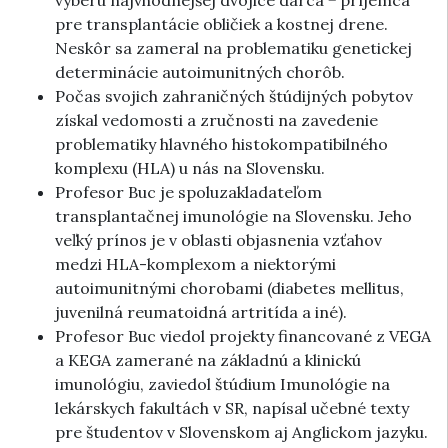
výberu najvhodnejšej dvojice darca − príjemca
pre transplantácie obličiek a kostnej drene.
Neskôr sa zameral na problematiku genetickej
determinácie autoimunitných chorôb.
Počas svojich zahraničných štúdijných pobytov
získal vedomosti a zručnosti na zavedenie
problematiky hlavného histokompatibilného
komplexu (HLA) u nás na Slovensku.
Profesor Buc je spoluzakladateľom
transplantačnej imunológie na Slovensku. Jeho
veľký prínos je v oblasti objasnenia vzťahov
medzi HLA-komplexom a niektorými
autoimunitnými chorobami (diabetes mellitus,
juvenilná reumatoidná artritída a iné).
Profesor Buc viedol projekty financované z VEGA
a KEGA zamerané na základnú a klinickú
imunológiu, zaviedol štúdium Imunológie na
lekárskych fakultách v SR, napísal učebné texty
pre študentov v Slovenskom aj Anglickom jazyku.