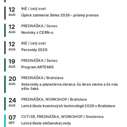
12
INÉ
/ celý svet
AUG
Úplné zatmenie Slnka 2026 – priamy prenos
12
PREDNÁŠKA
/ Senec
AUG
Novinky z CERN-u
12
INÉ
/ celý svet
AUG
Perzeidy 2026
19
PREDNÁŠKA
/ Senec
AUG
Program ARTEMIS
20
PREDNÁŠKA
/ Bratislava
AUG
Asteroidy a planetárna obrana: čo dnes vieme a čo nás
ešte čaká
24
PREDNÁŠKA, WORKSHOP
/ Bratislava
AUG
Letná škola kvantových technológií 2026 v Bratislave
07
CVTI SR, PREDNÁŠKA, WORKSHOP
/ Smolenice
SEP
Letná škola občianskej vedy