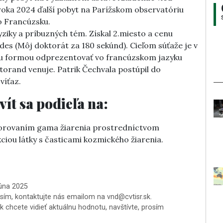
roka 2024 ďalší pobyt na Parížskom observatóriu
o Francúzsku.
yziky a príbuzných tém. Získal 2.miesto a cenu
des (Môj doktorát za 180 sekúnd). Cieľom súťaže je v
ou formou odprezentovať vo francúzskom jazyku
torand venuje. Patrik Čechvala postúpil do
víťaz.
ít sa podieľa na:
ozorovaním gama žiarenia prostredníctvom
iou látky s časticami kozmického žiarenia.
júna 2025
osím, kontaktujte nás emailom na vnd@cvtisr.sk.
k chcete vidieť aktuálnu hodnotu, navštívte, prosím