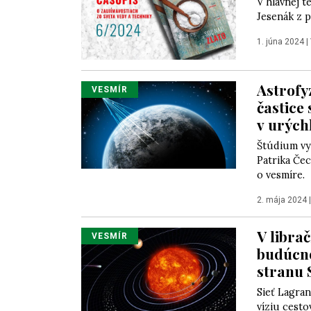
V hlavnej 
Jesenák z p
1. júna 2024
|
Astrofy
VESMÍR
častice
v urých
Štúdium vy
Patrika Če
o vesmíre.
2. mája 2024
V libra
VESMÍR
budúcno
stranu 
Sieť Lagra
víziu cesto