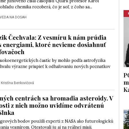
téme júnového čísla časopisu Quark profesor Karol
ohľadu chemika rozoberá, čo je soľ, z čoho sa...
VEDA NA DOSAH
zik Čechvala: Z vesmíru k nám prúdia
 s energiami, ktoré nevieme dosiahnuť
ľovačoch
sokoenergetických častíc by mohlo podľa astrofyzika
chvalu výrazne prispieť k odhaľovaniu nových poznatkov
P
m
|
Kristína Benkovičová
K
čných centrách sa hromadia asteroidy. V
sti z nich možno uvidíme odvrátenú
Slnka
ngeových bodov použili experti z NASA ako futurologickú
vania vesmírom. Otestovali ju aj na reálnej misii.