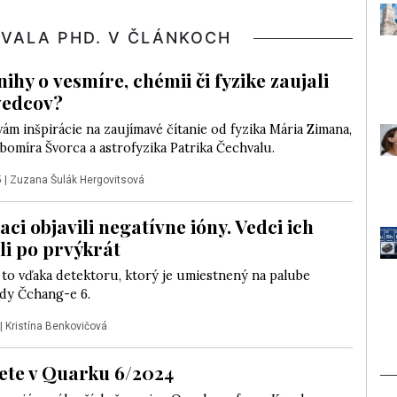
HVALA PHD. V ČLÁNKOCH
ihy o vesmíre, chémii či fyzike zaujali
vedcov?
ám inšpirácie na zaujímavé čítanie od fyzika Mária Zimana,
omíra Švorca a astrofyzika Patrika Čechvalu.
5
|
Zuzana Šulák Hergovitsová
ci objavili negatívne ióny. Vedci ich
i po prvýkrát
 to vďaka detektoru, ktorý je umiestnený na palube
ndy Čchang-e 6.
|
Kristína Benkovičová
ete v Quarku 6/2024