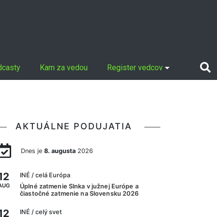
dcasty
Kam za vedou
Register vedcov
AKTUÁLNE PODUJATIA
Dnes je
8. augusta
2026
12
INÉ
/ celá Európa
AUG
Úplné zatmenie Slnka v južnej Európe a
čiastočné zatmenie na Slovensku 2026
12
INÉ
/ celý svet