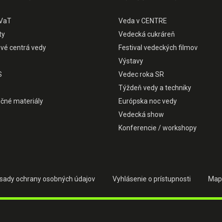
VaT
Veda v CENTRE
ty
Vedecká cukráreň
ové centrá vedy
Festival vedeckých filmov
Výstavy
S
Vedec roka SR
Týždeň vedy a techniky
čné materiály
Európska noc vedy
Vedecká show
Konferencie / workshopy
sady ochrany osobných údajov
Vyhlásenie o prístupnosti
Map