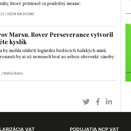
niky, ktoré priniesol za posledný mesiac.
022
|
VEDA NA DOSAH
arov Marsu. Rover Perseverance vytvoril
éte kyslík
 by mohla uľahčiť logistiku budúcich ľudských misií,
ronauti by si už nemuseli brať so sebou obrovské zásoby
1
|
Matúš Beňo
LARIZÁCIA VAT
PODUJATIA NCP VAT