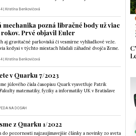
24
|
Kristína Benkovičová
 mechanika pozná libračné body už viac
 rokov. Prvé objavil Euler
h aj gravitačné parkoviská či vesmírne vyhliadkové veže.
C
ia kedysi v týchto miestach hľadali záhadné dvojča Zeme.
L
24
|
Kristína Benkovičová
ete v Quarku 7/2023
éme júlového čísla časopisu Quark vysvetľuje Patrik
Fakulty matematiky, fyziky a informatiky UK v Bratislave
VEDA NA DOSAH
 sme z Quarku 1/2022
 do pozornosti najzaujímavejšie články a novinky zo sveta