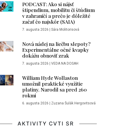
PODCAST: Ako si nájsť
štipendium, mobilitu či štúdium
v zahraničí a prečo je dôležité
začať čo najskôr (SAIA)
7. augusta 2026
|
Sára Molitorisová
Nová nádej na liečbu slepoty?
Experimentálne očné kvapky
dokážu obnoviť zrak
7. augusta 2026
|
VEDA NA DOSAH
William Hyde Wollaston
umožnil praktické využitie
platiny. Narodil sa pred 260
rokmi
6. augusta 2026
|
Zuzana Šulák Hergovitsová
AKTIVITY CVTI SR