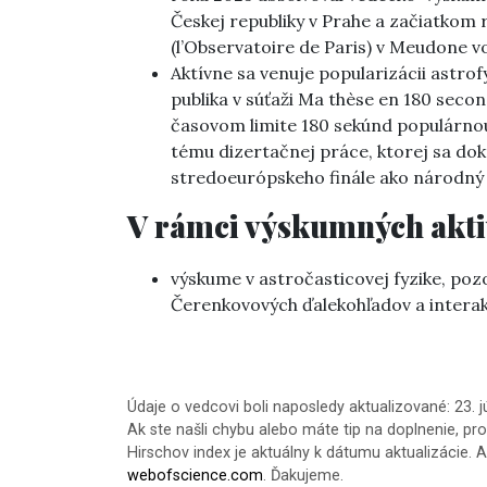
Českej republiky v Prahe a začiatkom 
(l’Observatoire de Paris) v Meudone v
Aktívne sa venuje popularizácii astrof
publika v súťaži Ma thèse en 180 secon
časovom limite 180 sekúnd populárn
tému dizertačnej práce, ktorej sa dok
stredoeurópskeho finále ako národný 
V rámci výskumných aktiv
výskume v astročasticovej fyzike, p
Čerenkovových ďalekohľadov a interakc
Údaje o vedcovi boli naposledy aktualizované: 23. 
Ak ste našli chybu alebo máte tip na doplnenie, pr
Hirschov index je aktuálny k dátumu aktualizácie. A
webofscience.com
. Ďakujeme.