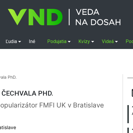
Ľudia
Iné
Podujatia
Kvízy
Videá
Po
vala PhD.
 ČECHVALA PHD.
popularizátor FMFI UK v Bratislave
atislave