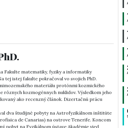
 PhD.
a Fakulte matematiky, fyziky a informatiky
 tej istej fakulte pokračoval vo svojich PhD.
ia mimozemského materiálu protónmi kozmického
cie rôznych kozmogénnych nuklidov. Výsledkom jeho
likovaný ako recenzný článok. Dizertačnú prácu
l dva študijné pobyty na Astrofyzikálnom inštitúte
trofísica de Canarias) na ostrove Tenerife. Koncom
ný pobyt na Fyzikálnom ústave Akadémie vied