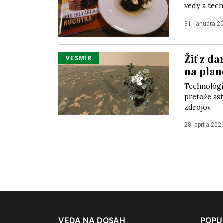
vedy a tech
31. januára 2
Žiť z d
VESMÍR
na plan
Technológia
pretože ast
zdrojov.
28. apríla 202
VEDA NA DOSAH
POPU