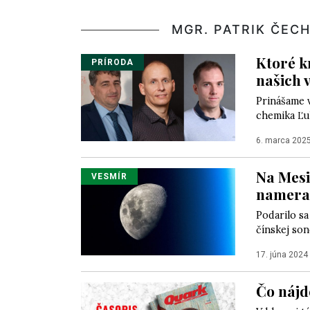
MGR. PATRIK ČEC
Ktoré kn
PRÍRODA
našich 
Prinášame v
chemika Ľub
6. marca 202
Na Mesia
VESMÍR
nameral
Podarilo sa
čínskej so
17. júna 2024
Čo nájd