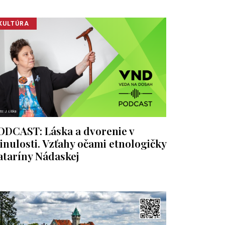
KULTÚRA
ODCAST: Láska a dvorenie v
inulosti. Vzťahy očami etnologičky
ataríny Nádaskej