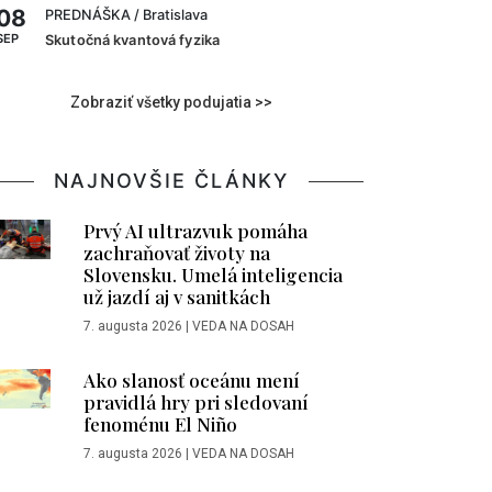
08
PREDNÁŠKA
/ Bratislava
SEP
Skutočná kvantová fyzika
Zobraziť všetky podujatia >>
NAJNOVŠIE ČLÁNKY
Prvý AI ultrazvuk pomáha
zachraňovať životy na
Slovensku. Umelá inteligencia
už jazdí aj v sanitkách
7. augusta 2026
|
VEDA NA DOSAH
Ako slanosť oceánu mení
pravidlá hry pri sledovaní
fenoménu El Niño
7. augusta 2026
|
VEDA NA DOSAH