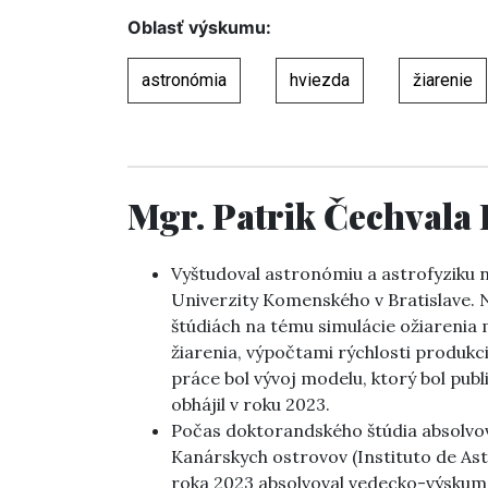
Oblasť výskumu:
astronómia
hviezda
žiarenie
Mgr. Patrik Čechvala
Vyštudoval astronómiu a astrofyziku n
Univerzity Komenského v Bratislave. Na
štúdiách na tému simulácie ožiaren
žiarenia, výpočtami rýchlosti produk
práce bol vývoj modelu, ktorý bol pub
obhájil v roku 2023.
Počas doktorandského štúdia absolvova
Kanárskych ostrovov (Instituto de As
roka 2023 absolvoval vedecko-výskum