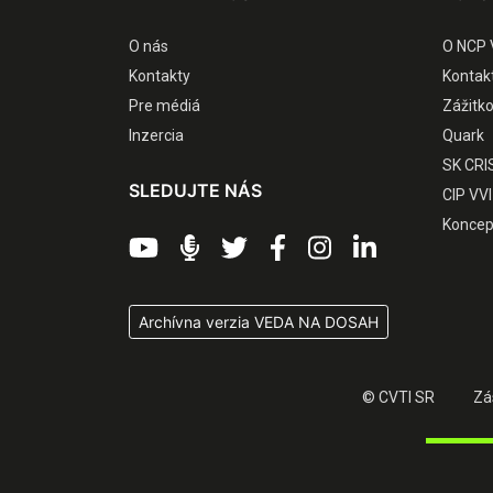
O nás
O NCP 
Kontakty
Kontak
Pre médiá
Zážitk
Inzercia
Quark
SK CRI
SLEDUJTE NÁS
CIP VVI
Koncep
Archívna verzia VEDA NA DOSAH
© CVTI SR
Zá