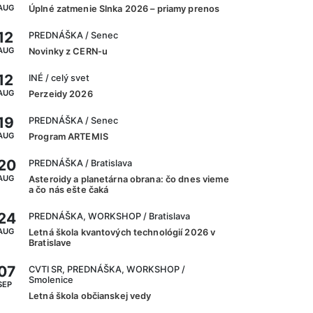
AUG
Úplné zatmenie Slnka 2026 – priamy prenos
12
PREDNÁŠKA
/ Senec
AUG
Novinky z CERN-u
12
INÉ
/ celý svet
AUG
Perzeidy 2026
19
PREDNÁŠKA
/ Senec
AUG
Program ARTEMIS
20
PREDNÁŠKA
/ Bratislava
AUG
Asteroidy a planetárna obrana: čo dnes vieme
a čo nás ešte čaká
24
PREDNÁŠKA, WORKSHOP
/ Bratislava
AUG
Letná škola kvantových technológií 2026 v
Bratislave
07
CVTI SR, PREDNÁŠKA, WORKSHOP
/
Smolenice
SEP
Letná škola občianskej vedy