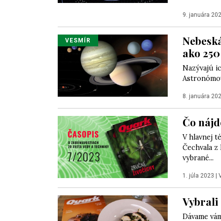
9. januára 20
Nebeská
VESMÍR
ako 250
Nazývajú ic
Astronómov
8. januára 20
Čo nájd
V hlavnej t
Čechvala z 
vybrané...
1. júla 2023
|
Vybrali
Dávame vám