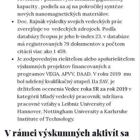
kapacity , podieľa sa aj na pokročilej syntéze
nových nanomagnetických materiálov.
Doc. Rajnák výsledky svojich vedeckých prác
zverejňuje vo vedeckých zdrojoch. Podľa
databázy Scopus je jeho h-index 23, v databáze
má registrovaných 79 dokumentov s počtom
citácií viac ako 1 459.
Je zodpovedným riešiteľom alebo spoluriešiteľom
výskumných projektov financovaných z
programov VEGA, APVV, DAAD. V roku 2019 mu
bol udelený kvalifikačný stupeň IIa SAV, je
držiteľom ocenenia
Vedec roka SR za rok 2019
v
kategórii Mladý vedecký pracovník; udržiava
pracovné vzťahy s Leibniz University of
Hannover, Nottingham University a Karlsruhe
Institute of Technology.
V rámci výskumných aktivít sa