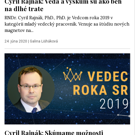
Cyril Rajnák: Veda a výskum sú ako beh
na dlhé trate
RNDr. Cyril Rajnák, PhD., PhD. je Vedcom roka 2019 v
kategórii mladý vedecký pracovník. Venuje sa štúdiu nových
magnetov na...
24. júna 2020
|
Galina Lišháková
Cyril Rajnák: Skúmame možnosti