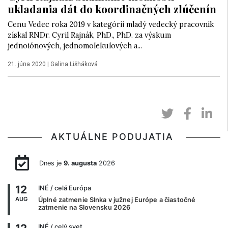
ukladania dát do koordinačných zlúčenín
Cenu Vedec roka 2019 v kategórii mladý vedecký pracovník
získal RNDr. Cyril Rajnák, PhD., PhD. za výskum
jednoiónových, jednomolekulových a...
21. júna 2020
|
Galina Lišháková
AKTUÁLNE PODUJATIA
Dnes je
9. augusta
2026
12
INÉ
/ celá Európa
AUG
Úplné zatmenie Slnka v južnej Európe a čiastočné
zatmenie na Slovensku 2026
INÉ
/ celý svet