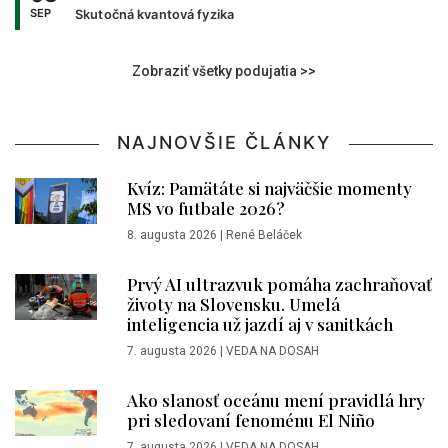
SEP
Skutočná kvantová fyzika
Zobraziť všetky podujatia >>
NAJNOVŠIE ČLÁNKY
Kvíz: Pamätáte si najväčšie momenty
MS vo futbale 2026?
8. augusta 2026
|
René Beláček
Prvý AI ultrazvuk pomáha zachraňovať
životy na Slovensku. Umelá
inteligencia už jazdí aj v sanitkách
7. augusta 2026
|
VEDA NA DOSAH
Ako slanosť oceánu mení pravidlá hry
pri sledovaní fenoménu El Niño
7. augusta 2026
|
VEDA NA DOSAH