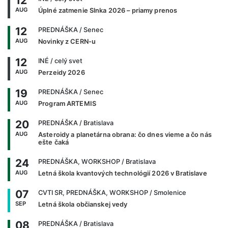
12
AUG
Úplné zatmenie Slnka 2026 – priamy prenos
12
PREDNÁŠKA
/ Senec
AUG
Novinky z CERN-u
12
INÉ
/ celý svet
AUG
Perzeidy 2026
19
PREDNÁŠKA
/ Senec
AUG
Program ARTEMIS
20
PREDNÁŠKA
/ Bratislava
AUG
Asteroidy a planetárna obrana: čo dnes vieme a čo nás
ešte čaká
24
PREDNÁŠKA, WORKSHOP
/ Bratislava
AUG
Letná škola kvantových technológií 2026 v Bratislave
07
CVTI SR, PREDNÁŠKA, WORKSHOP
/ Smolenice
SEP
Letná škola občianskej vedy
08
PREDNÁŠKA
/ Bratislava