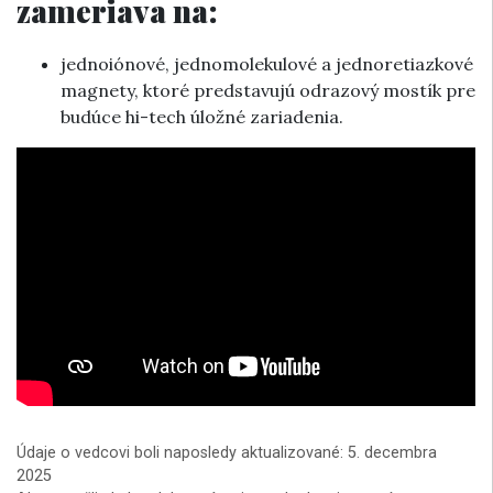
zameriava na:
jednoiónové, jednomolekulové a jednoretiazkové
magnety, ktoré predstavujú odrazový mostík pre
budúce hi-tech úložné zariadenia.
Údaje o vedcovi boli naposledy aktualizované: 5. decembra
2025