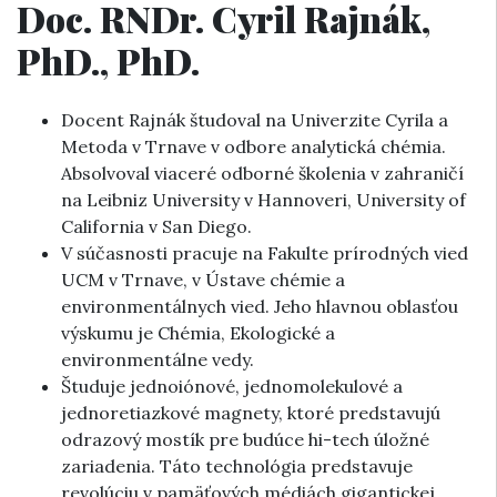
Doc. RNDr. Cyril Rajnák,
PhD., PhD.
Docent Rajnák študoval na Univerzite Cyrila a
Metoda v Trnave v odbore analytická chémia.
Absolvoval viaceré odborné školenia v zahraničí
na Leibniz University v Hannoveri, University of
California v San Diego.
V súčasnosti pracuje na Fakulte prírodných vied
UCM v Trnave, v Ústave chémie a
environmentálnych vied. Jeho hlavnou oblasťou
výskumu je Chémia, Ekologické a
environmentálne vedy.
Študuje jednoiónové, jednomolekulové a
jednoretiazkové magnety, ktoré predstavujú
odrazový mostík pre budúce hi-tech úložné
zariadenia. Táto technológia predstavuje
revolúciu v pamäťových médiách gigantickej