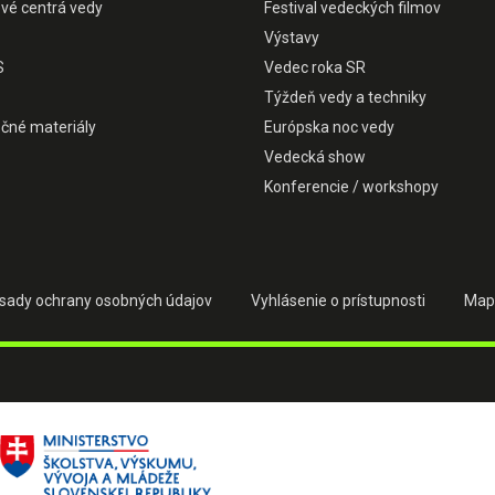
ové centrá vedy
Festival vedeckých filmov
Výstavy
S
Vedec roka SR
Týždeň vedy a techniky
čné materiály
Európska noc vedy
Vedecká show
Konferencie / workshopy
sady ochrany osobných údajov
Vyhlásenie o prístupnosti
Map