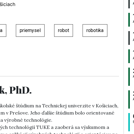
šiciach
ia
priemysel
robot
robotika
ák, PhD.
kolské štúdium na Technickej univerzite v Košiciach,
om v Prešove. Jeho ďalšie štúdium bolo orientované
 a výrobné technológie.
bných technológií TUKE a zaoberá sa výskumom a