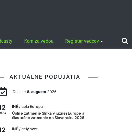
dcasty
Kam za vedou
Register vedcov
AKTUÁLNE PODUJATIA
Dnes je
6. augusta
2026
12
INÉ
/ celá Európa
AUG
Úplné zatmenie Slnka v južnej Európe a
čiastočné zatmenie na Slovensku 2026
12
INÉ
/ celý svet