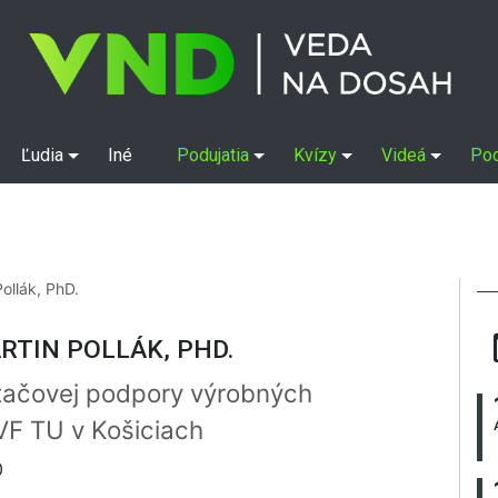
Ľudia
Iné
Podujatia
Kvízy
Videá
Po
Pollák, PhD.
ARTIN POLLÁK, PHD.
tačovej podpory výrobných
VF TU v Košiciach
0