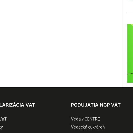
LARIZÁCIA VAT
PODUJATIA NCP VAT
VaT
Veda v CENTRE
ty
Vedecká cukráreň