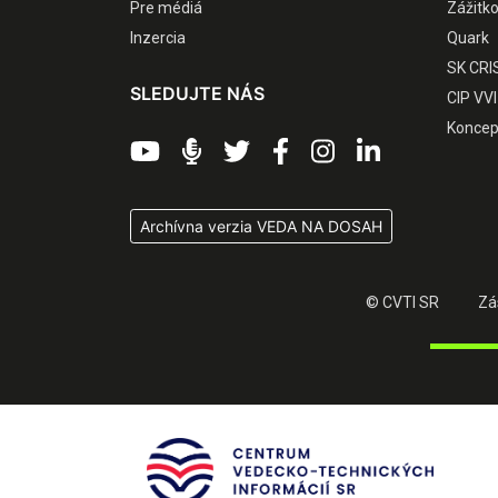
Pre médiá
Zážitk
Inzercia
Quark
SK CRI
SLEDUJTE NÁS
CIP VVI
Koncep
Archívna verzia VEDA NA DOSAH
© CVTI SR
Zá