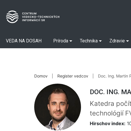
VEDA NA DOSAH
Príroda
Technika
Zdravie
Domov
|
Register vedcov
|
Doc. Ing. Martin 
DOC. ING. M
Katedra počí
technológií F
Hirschov index:
1