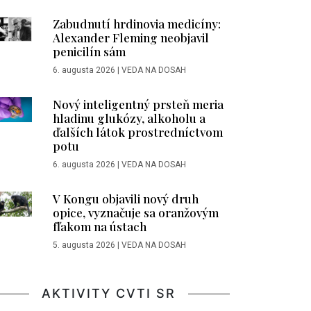
Zabudnutí hrdinovia medicíny:
Alexander Fleming neobjavil
penicilín sám
6. augusta 2026
|
VEDA NA DOSAH
Nový inteligentný prsteň meria
hladinu glukózy, alkoholu a
ďalších látok prostredníctvom
potu
6. augusta 2026
|
VEDA NA DOSAH
V Kongu objavili nový druh
opice, vyznačuje sa oranžovým
fľakom na ústach
5. augusta 2026
|
VEDA NA DOSAH
AKTIVITY CVTI SR