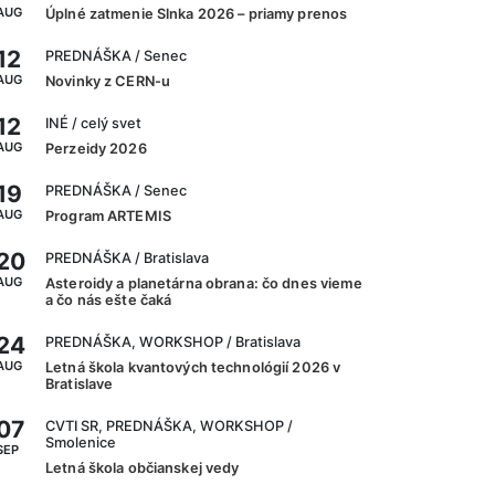
AUG
Úplné zatmenie Slnka 2026 – priamy prenos
12
PREDNÁŠKA
/ Senec
AUG
Novinky z CERN-u
12
INÉ
/ celý svet
AUG
Perzeidy 2026
19
PREDNÁŠKA
/ Senec
AUG
Program ARTEMIS
20
PREDNÁŠKA
/ Bratislava
AUG
Asteroidy a planetárna obrana: čo dnes vieme
a čo nás ešte čaká
24
PREDNÁŠKA, WORKSHOP
/ Bratislava
AUG
Letná škola kvantových technológií 2026 v
Bratislave
07
CVTI SR, PREDNÁŠKA, WORKSHOP
/
Smolenice
SEP
Letná škola občianskej vedy