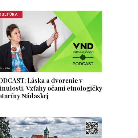
KULTÚRA
ODCAST: Láska a dvorenie v
inulosti. Vzťahy očami etnologičky
ataríny Nádaskej