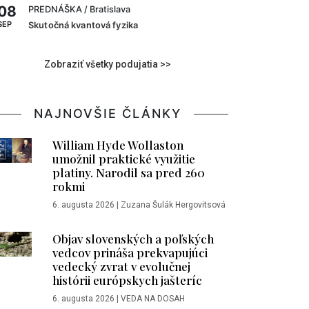
08
PREDNÁŠKA
/ Bratislava
SEP
Skutočná kvantová fyzika
Zobraziť všetky podujatia >>
NAJNOVŠIE ČLÁNKY
William Hyde Wollaston
umožnil praktické využitie
platiny. Narodil sa pred 260
rokmi
6. augusta 2026
|
Zuzana Šulák Hergovitsová
Objav slovenských a poľských
vedcov prináša prekvapujúci
vedecký zvrat v evolučnej
histórii európskych jašteríc
6. augusta 2026
|
VEDA NA DOSAH