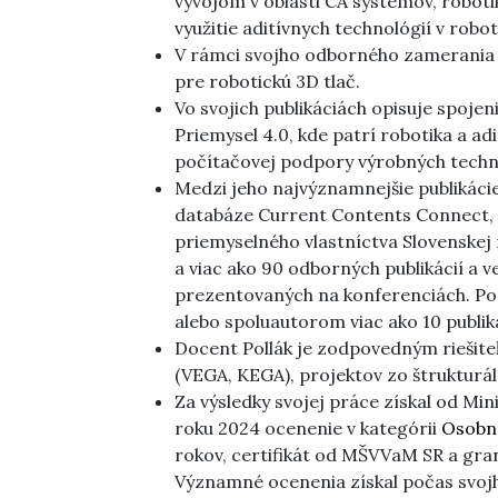
vývojom v oblasti CA systémov, robotik
využitie aditívnych technológií v robot
V rámci svojho odborného zamerania 
pre robotickú 3D tlač.
Vo svojich publikáciách opisuje spoje
Priemysel 4.0, kde patrí robotika a a
počítačovej podpory výrobných techno
Medzi jeho najvýznamnejšie publikácie
databáze Current Contents Connect, 6
priemyselného vlastníctva Slovenskej 
a viac ako 90 odborných publikácií a 
prezentovaných na konferenciách. Pod
alebo spoluautorom viac ako 10 publiká
Docent Pollák je zodpovedným riešit
(VEGA, KEGA), projektov zo štrukturá
Za výsledky svojej práce získal od Min
roku 2024 ocenenie v kategórii
Osobno
rokov, certifikát od MŠVVaM SR a gran
Významné ocenenia získal počas svoj