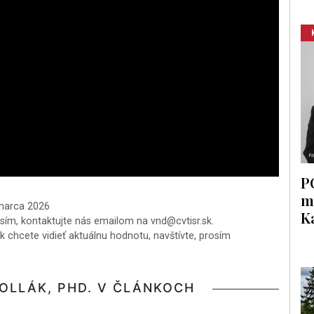
P
m
 marca 2026
K
osím, kontaktujte nás emailom na vnd@cvtisr.sk.
k chcete vidieť aktuálnu hodnotu, navštívte, prosím
POLLÁK, PHD. V ČLÁNKOCH