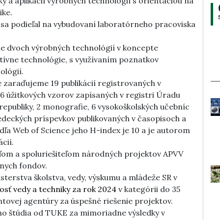
y a aplikácií výrobných technológií s orientáciou na
ike.
sa podieľal na vybudovaní laboratórneho pracoviska
nie dvoch výrobných technológií v koncepte
ditívne technológie, s využívaním poznatkov
lógií.
 zaraďujeme 19 publikácií registrovaných v
 úžitkových vzorov zapísaných v registri Úradu
republiky, 2 monografie, 6 vysokoškolských učebníc
vedeckých príspevkov publikovaných v časopisoch a
ľa Web of Science jeho H-index je 10 a je autorom
cií.
eľom a spoluriešiteľom národných projektov APVV
lnych fondov.
isterstva školstva, vedy, výskumu a mládeže SR v
sť vedy a techniky za rok 2024
v kategórii do 35
tovej agentúry za úspešné riešenie projektov.
ho štúdia od TUKE za mimoriadne výsledky v