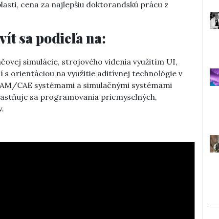
lasti, cena za najlepšiu doktorandskú prácu z
ít sa podieľa na:
čovej simulácie, strojového videnia využitím UI,
s orientáciou na využitie aditívnej technológie v
D/CAM/CAE systémami a simulačnými systémami
častňuje sa programovania priemyselných,
.