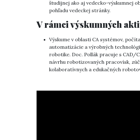
študijnej ako aj vedecko-výskumnej ob
pohľadu vedeckej stránky.
V rámci výskumných aktiv
Výskume v oblasti CA systémov, počíta
automatizácie a výrobných technológií 
robotike. Doc. Pollák pracuje s CA
návrhu robotizovaných pracovísk, zú
kolaboratívnych a edukačných robotov