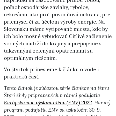
napríklad na zásobovanie pitnou vodou,
poľnohospodárske závlahy, rybolov,
rekreáciu, ako protipovodňová ochrana, pre
priemysel či za účelom výroby energie. Na
Slovensku máme vytipované miesta, kde by
ich bolo možné vybudovať. Citlivé začlenenie
vodných nádrží do krajiny a prepojenie s
takzvanými zelenými opatreniami sú
optimálnym riešením.
Vo štvrtok prinesieme k článku o vode i
praktickú časť.
Tento článok je súčasťou série článkov na tému
Štyri živly pripravených v rámci podujatia
Európska noc výskumníkov (ENV) 2022
. Hlavný
program podujatia ENV sa uskutoční 30. 9.