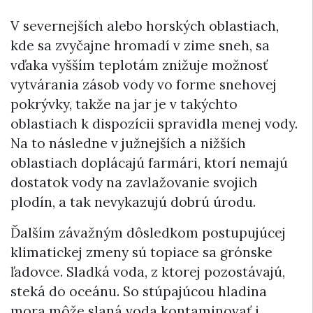
V severnejších alebo horských oblastiach,
kde sa zvyčajne hromadí v zime sneh, sa
vďaka vyšším teplotám znižuje možnosť
vytvárania zásob vody vo forme snehovej
pokrývky, takže na jar je v takýchto
oblastiach k dispozícii spravidla menej vody.
Na to následne v južnejších a nižších
oblastiach doplácajú farmári, ktorí nemajú
dostatok vody na zavlažovanie svojich
plodín, a tak nevykazujú dobrú úrodu.
Ďalším závažným dôsledkom postupujúcej
klimatickej zmeny sú topiace sa grónske
ľadovce. Sladká voda, z ktorej pozostávajú,
steká do oceánu. So stúpajúcou hladina
mora môže slaná voda kontaminovať i