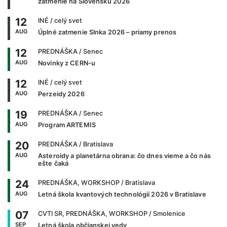
zatmenie na Slovensku 2026
12
INÉ
/ celý svet
AUG
Úplné zatmenie Slnka 2026 – priamy prenos
12
PREDNÁŠKA
/ Senec
AUG
Novinky z CERN-u
12
INÉ
/ celý svet
AUG
Perzeidy 2026
19
PREDNÁŠKA
/ Senec
AUG
Program ARTEMIS
20
PREDNÁŠKA
/ Bratislava
AUG
Asteroidy a planetárna obrana: čo dnes vieme a čo nás
ešte čaká
24
PREDNÁŠKA, WORKSHOP
/ Bratislava
AUG
Letná škola kvantových technológií 2026 v Bratislave
07
CVTI SR, PREDNÁŠKA, WORKSHOP
/ Smolenice
SEP
Letná škola občianskej vedy