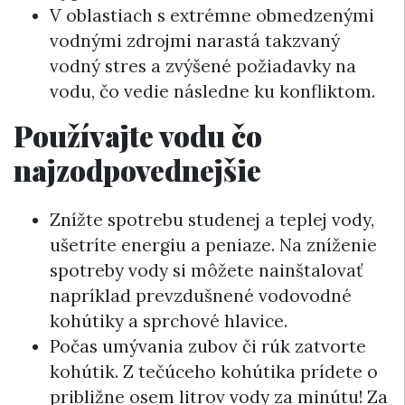
V oblastiach s extrémne obmedzenými
vodnými zdrojmi narastá takzvaný
vodný stres a zvýšené požiadavky na
vodu, čo vedie následne ku konfliktom.
Používajte vodu čo
najzodpovednejšie
Znížte spotrebu studenej a teplej vody,
ušetríte energiu a peniaze. Na zníženie
spotreby vody si môžete nainštalovať
napríklad prevzdušnené vodovodné
kohútiky a sprchové hlavice.
Počas umývania zubov či rúk zatvorte
kohútik. Z tečúceho kohútika prídete o
približne osem litrov vody za minútu! Za