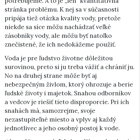
potrebujeme. A to je „len“ kvantitatívna
stránka problému. K nej sa v súčasnosti
pripája tiež otázka kvality vody, pretože
niekde sa síce môžu nachádzať veľké
zásobníky vody, ale môžu byť natoľko
znečistené, že ich nedokážeme použiť.
Voda je pre ľudstvo životne dôležitou
surovinou, preto si ju treba vážiť a chrániť ju.
No na druhej strane môže byť aj
nebezpečným živlom, ktorý ohrozuje a berie
ľudské životy i majetok. Snahou odborníkov
a vedcov je riešiť tieto disproporcie. Pri ich
snahách má, samozrejme, svoje
nezastupiteľné miesto a vplyv aj každý
jednotlivec a jeho osobný postoj k vode.