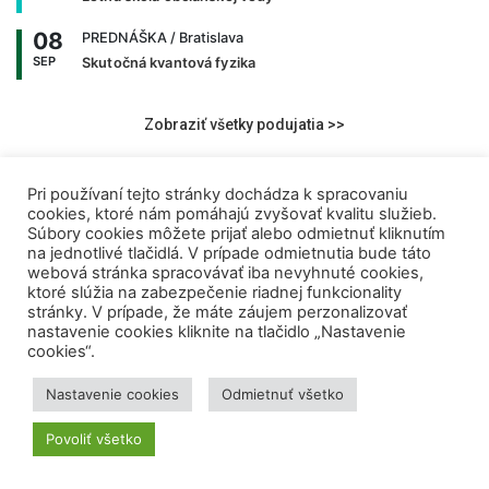
08
PREDNÁŠKA
/ Bratislava
SEP
Skutočná kvantová fyzika
Zobraziť všetky podujatia >>
Pri používaní tejto stránky dochádza k spracovaniu
NAJNOVŠIE ČLÁNKY
cookies, ktoré nám pomáhajú zvyšovať kvalitu služieb.
Súbory cookies môžete prijať alebo odmietnuť kliknutím
Kvíz: Pamätáte si najväčšie momenty
na jednotlivé tlačidlá. V prípade odmietnutia bude táto
MS vo futbale 2026?
webová stránka spracovávať iba nevyhnuté cookies,
ktoré slúžia na zabezpečenie riadnej funkcionality
8. augusta 2026
|
René Beláček
stránky. V prípade, že máte záujem perzonalizovať
nastavenie cookies kliknite na tlačidlo „Nastavenie
cookies“.
Prvý AI ultrazvuk pomáha zachraňovať
životy na Slovensku. Umelá
Nastavenie cookies
Odmietnuť všetko
inteligencia už jazdí aj v sanitkách
7. augusta 2026
|
VEDA NA DOSAH
Povoliť všetko
Ako slanosť oceánu mení pravidlá hry