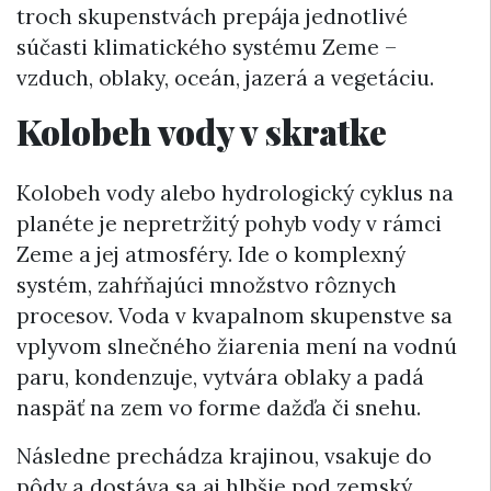
troch skupenstvách prepája jednotlivé
súčasti klimatického systému Zeme –
vzduch, oblaky, oceán, jazerá a vegetáciu.
Kolobeh vody v skratke
Kolobeh vody alebo hydrologický cyklus na
planéte je nepretržitý pohyb vody v rámci
Zeme a jej atmosféry. Ide o komplexný
systém, zahŕňajúci množstvo rôznych
procesov. Voda v kvapalnom skupenstve sa
vplyvom slnečného žiarenia mení na vodnú
paru, kondenzuje, vytvára oblaky a padá
naspäť na zem vo forme dažďa či snehu.
Následne prechádza krajinou, vsakuje do
pôdy a dostáva sa aj hlbšie pod zemský