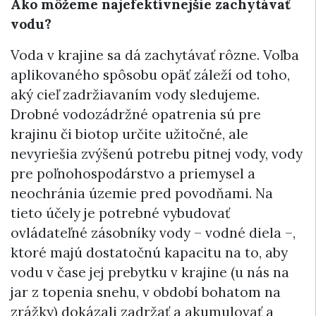
Ako môžeme najefektívnejšie zachytávať
vodu?
Voda v krajine sa dá zachytávať rôzne. Voľba
aplikovaného spôsobu opäť záleží od toho,
aký cieľ zadržiavaním vody sledujeme.
Drobné vodozádržné opatrenia sú pre
krajinu či biotop určite užitočné, ale
nevyriešia zvýšenú potrebu pitnej vody, vody
pre poľnohospodárstvo a priemysel a
neochránia územie pred povodňami. Na
tieto účely je potrebné vybudovať
ovládateľné zásobníky vody – vodné diela –,
ktoré majú dostatočnú kapacitu na to, aby
vodu v čase jej prebytku v krajine (u nás na
jar z topenia snehu, v období bohatom na
zrážky) dokázali zadržať a akumulovať a