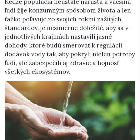
Keďže populácia neustále narastá a väčšina
ľudí žije konzumným spôsobom života a len
ťažko poľavuje zo svojich rokmi zažitých
štandardov, je nesmierne dôležité, aby sa v
jednotlivých krajinách nastavili jasné
dohody, ktoré budú smerovať k regulácii
dodávok vody tak, aby pokryli nielen potreby
ľudí, ale zabezpečili aj zdravie a hojnosť
všetkých ekosystémov.