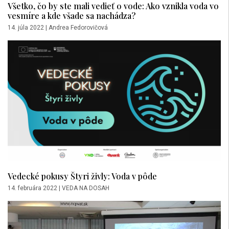
Všetko, čo by ste mali vedieť o vode: Ako vznikla voda vo
vesmíre a kde všade sa nachádza?
14. júla 2022
|
Andrea Fedorovičová
Vedecké pokusy Štyri živly: Voda v pôde
14. februára 2022
|
VEDA NA DOSAH