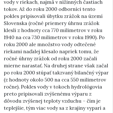
vody v riekach, najmä v nížinných častiach
tokov. Až do roku 2000 odborníci tento
pokles pripisovali úbytku zrážok na území
Slovenska (ročné priemery úhrnu zrážok
klesli z hodnoty cca 770 milimetrov v roku
1940 na cca 730 milimetrov v roku 1990). Po
roku 2000 ale množstvo vody odtečené
riekami naďalej klesalo napriek tomu, že
ročné úhrny zrážok od roku 2000 začali
mierne narastať. Na druhej strane však začal
po roku 2000 stúpať takzvaný bilančný výpar
(z hodnoty okolo 500 na cca 550 milimetrov
ročne). Pokles vody v tokoch hydrológovia
preto pripisovali zvýšenému výparu z
dôvodu zvýšenej teploty vzduchu – čím je
teplejšie, tým viac vody sa z krajiny vyparí a