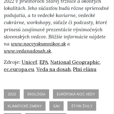
2022 v priestoroch Starej tržnice a okolitých
lokalitách. Jeho súčasťou budú rôzne sprievodné
podujatia, a to vedecké kaviarne, vedecké
cukrárne, workshopy, súťaže či podcasty, ktoré
prinesú zaujímavé prezentácie výnimočných
slovenských vedcov. Bližšie informácie nájdete
na
www.nocvyskumnikov.sk
a
www.vedanadosah.sk
.
Zdroje:
Unicef
,
EPA
,
National Geographic
,
ec.europa.eu
,
Veda na dosah
,
Plní elánu
2022
EKOLÓGIA
EURÓPSKA NOC VEDY
KLIMATICKÉ ZMENY
SAV
ŠTYRI ŽIVLY