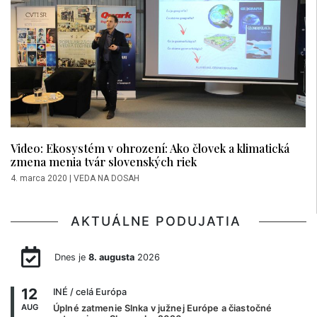
Video: Ekosystém v ohrození: Ako človek a klimatická
zmena menia tvár slovenských riek
4. marca 2020
|
VEDA NA DOSAH
AKTUÁLNE PODUJATIA
Dnes je
8. augusta
2026
12
INÉ
/ celá Európa
AUG
Úplné zatmenie Slnka v južnej Európe a čiastočné