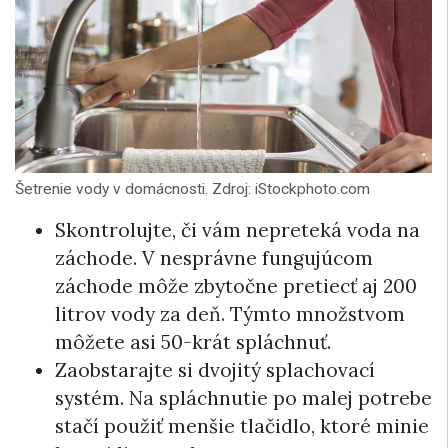
Šetrenie vody v domácnosti. Zdroj: iStockphoto.com
Skontrolujte, či vám nepreteká voda na
záchode. V nesprávne fungujúcom
záchode môže zbytočne pretiecť aj 200
litrov vody za deň. Týmto množstvom
môžete asi 50-krát spláchnuť.
Zaobstarajte si dvojitý splachovací
systém. Na spláchnutie po malej potrebe
stačí použiť menšie tlačidlo, ktoré minie