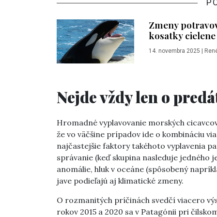
P
Zmeny potravov
kosatky cielene 
14. novembra 2025
|
René
Nejde vždy len o predá
Hromadné vyplavovanie morských cicavcov
že vo väčšine prípadov ide o kombináciu via
najčastejšie faktory takéhoto vyplavenia pa
správanie (keď skupina nasleduje jedného 
anomálie, hluk v oceáne (spôsobený naprík
jave podieľajú aj klimatické zmeny.
O rozmanitých príčinách svedčí viacero vý
rokov 2015 a 2020 sa v Patagónii pri čilsk