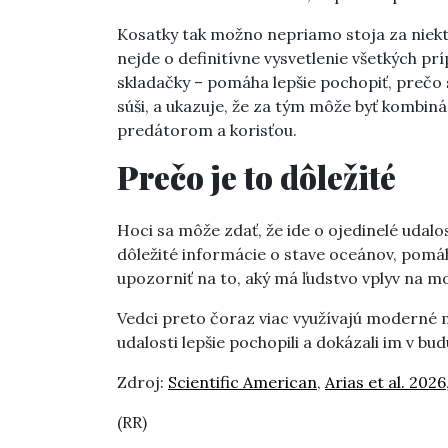
Kosatky tak možno nepriamo stoja za niekt
nejde o definitívne vysvetlenie všetkých prí
skladačky – pomáha lepšie pochopiť, prečo 
súši, a ukazuje, že za tým môže byť kombiná
predátorom a korisťou.
Prečo je to dôležité
Hoci sa môže zdať, že ide o ojedinelé udal
dôležité informácie o stave oceánov, pomáh
upozorniť na to, aký má ľudstvo vplyv na m
Vedci preto čoraz viac využívajú moderné 
udalosti lepšie pochopili a dokázali im v b
Zdroj:
Scientific American
,
Arias et al. 2026
(RR)