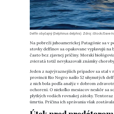
Delfín obyčajný (Delphinus delphis). Zdroj: iStock/Dave Ir
Na pobreží juhoamerickej Patagónie sa v po
stovky delfínov sa opakovane vyplavujú na b
často bez zjavnej príčiny. Morskí biológovia
zvieratá totiž nevykazovali známky choroby
Jeden z najvýraznejších prípadov sa stal v 
provincii Rio Negro našlo 52 uhynutých delf
z nich bola podľa analýz v dobrom zdravot
ochorení. O niekoľko mesiacov neskôr sa sce
plytkých vodách rovnakej zátoky. Tentoraz a
úmrtia. Príčina ich správania však zostával
Útek pred predátorom