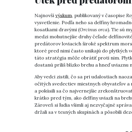
Najnovší
výskum
, publikovaný v časopise
Ro
vysvetlenie. Podľa neho sa delfíny hromadn
kosatkami dravými (
Orcinus orca
). Tie sú 
medzi mohutnejšie druhy čeľade delfínovité
predátorov loviacich široké spektrum mors
ktoré pred nimi často unikajú do plytkých v
táto stratégia môže obrátiť proti nim. Plytk
dostanú príliš blízko brehu a hneď uviaznu 
Aby vedci zistili, čo sa pri udalostiach nao
očitých svedectiev miestnych obyvateľov a 
a pokúsili sa čo najvernejšie zrekonštruova
krátko pred tým, ako delfíny uviazli na breh
Zároveň si ľudia všimli aj nezvyčajné správan
držali sa v tesných skupinách a pôsobili de