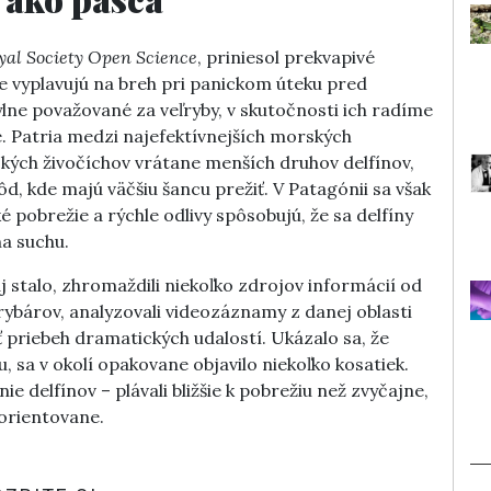
yal Society Open Science
, priniesol prekvapivé
e vyplavujú na breh pri panickom úteku pred
mylne považované za veľryby, v skutočnosti ich radíme
. Patria medzi najefektívnejších morských
kých živočíchov vrátane menších druhov delfínov,
ôd, kde majú väčšiu šancu prežiť. V Patagónii sa však
é pobrežie a rýchle odlivy spôsobujú, že sa delfíny
na suchu.
zaj stalo, zhromaždili niekoľko zdrojov informácií od
rybárov, analyzovali videozáznamy z danej oblasti
ť priebeh dramatických udalostí. Ukázalo sa, že
u, sa v okolí opakovane objavilo niekoľko kosatiek.
ie delfínov – plávali bližšie k pobrežiu než zvyčajne,
zorientovane.