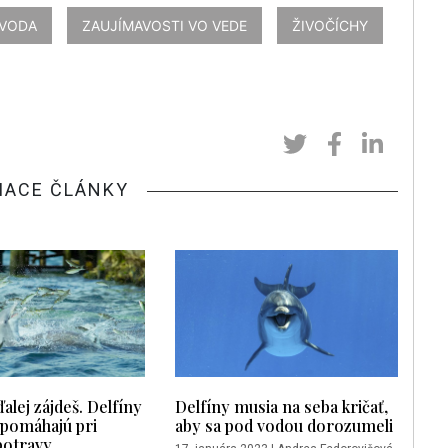
VODA
ZAUJÍMAVOSTI VO VEDE
ŽIVOČÍCHY
IACE ČLÁNKY
alej zájdeš. Delfíny
Delfíny musia na seba kričať,
i pomáhajú pri
aby sa pod vodou dorozumeli
potravy