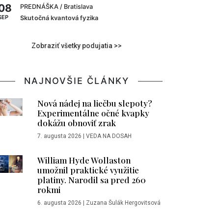
08
PREDNÁŠKA
/ Bratislava
SEP
Skutočná kvantová fyzika
Zobraziť všetky podujatia >>
NAJNOVŠIE ČLÁNKY
Nová nádej na liečbu slepoty?
Experimentálne očné kvapky
dokážu obnoviť zrak
7. augusta 2026
|
VEDA NA DOSAH
William Hyde Wollaston
umožnil praktické využitie
platiny. Narodil sa pred 260
rokmi
6. augusta 2026
|
Zuzana Šulák Hergovitsová