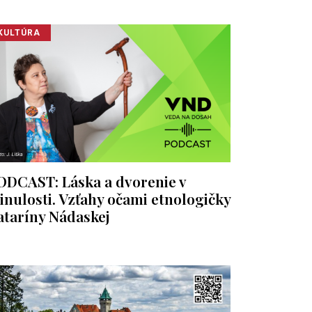
KULTÚRA
ODCAST: Láska a dvorenie v
inulosti. Vzťahy očami etnologičky
ataríny Nádaskej