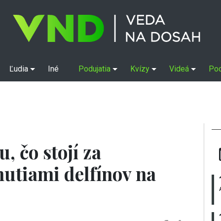
Ľudia
Iné
Podujatia
Kvízy
Videá
Po
u, čo stojí za
utiami delfínov na