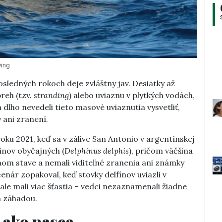
ving
sledných rokoch deje zvláštny jav. Desiatky až
reh (tzv.
stranding
) alebo uviaznu v plytkých vodách,
 dlho nevedeli tieto masové uviaznutia vysvetliť,
 ani zranení.
roku 2021, keď sa v zálive San Antonio v argentínskej
ínov obyčajných (
Delphinus delphis
), pričom väčšina
nom stave a nemali viditeľné zranenia ani známky
nár zopakoval, keď stovky delfínov uviazli v
le mali viac šťastia – vedci nezaznamenali žiadne
a záhadou.
 ako pasca