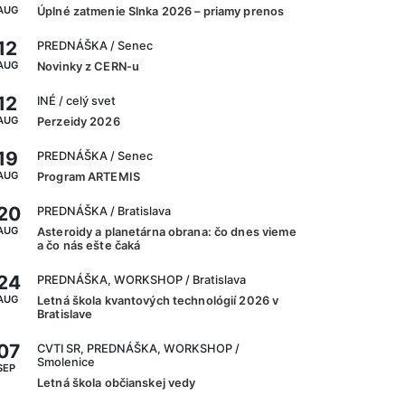
AUG
Úplné zatmenie Slnka 2026 – priamy prenos
12
PREDNÁŠKA
/ Senec
AUG
Novinky z CERN-u
12
INÉ
/ celý svet
AUG
Perzeidy 2026
19
PREDNÁŠKA
/ Senec
AUG
Program ARTEMIS
20
PREDNÁŠKA
/ Bratislava
AUG
Asteroidy a planetárna obrana: čo dnes vieme
a čo nás ešte čaká
24
PREDNÁŠKA, WORKSHOP
/ Bratislava
AUG
Letná škola kvantových technológií 2026 v
Bratislave
07
CVTI SR, PREDNÁŠKA, WORKSHOP
/
Smolenice
SEP
Letná škola občianskej vedy