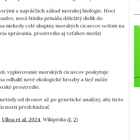
orými z najväčších záhad morskej biológie. Hoci
padov, nová štúdia prináša dôležitý dielik do
sa niekedy celé skupiny morských cicavcov ocitnú na
cia správania, prostredia aj vzťahov medzi
osti, vyplavovanie morských cicavcov poskytuje
a odhaliť nové ekologické hrozby a tiež môže
orské prostredie.
metódy od dronov až po genetické analýzy, aby tieto
udúcnosti predchádzať.
,
Ulloa et al. 2024
, Wikipédia (
1
,
2
)