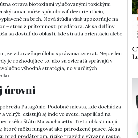
tna otrava biotoxínmi vylučovanými toxickými
ojenský sonar môže spôsobovať dezorientáciu,
vyplavené na breh. Nová štúdia však upozorňuje na
r – stres z prítomnosti predátora. Ak sa delfíny
žu sa dostať do oblastí, kde stratia orientáciu alebo
C
m, že zdôrazňuje úlohu správania zvierat. Nejde len
L
edy je rozhodujúce to, ako sa zvieratá správajú v
evolučne výhodná stratégia, no v určitých
edku.
j úrovni
 pobrežia Patagónie. Podobné miesta, kde dochádza
veľrýb, existujú aj inde vo svete, napríklad na
amerického štátu Massachusetts. Tieto oblasti majú
ky, ktoré môžu fungovať ako prirodzené pasce. Ak sa
ku pred predátorom, riziko tragédie výrazne rastie.