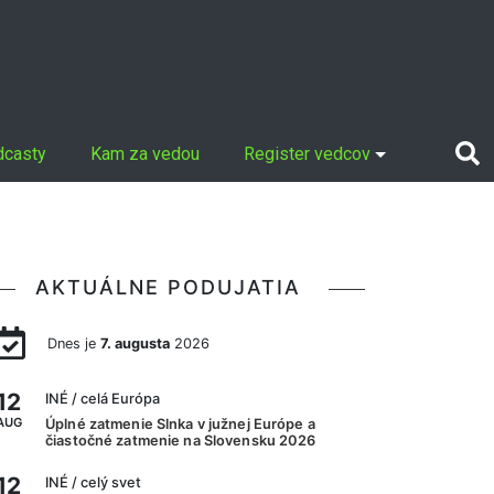
dcasty
Kam za vedou
Register vedcov
AKTUÁLNE PODUJATIA
Dnes je
7. augusta
2026
12
INÉ
/ celá Európa
AUG
Úplné zatmenie Slnka v južnej Európe a
čiastočné zatmenie na Slovensku 2026
12
INÉ
/ celý svet