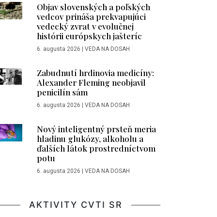
Objav slovenských a poľských
vedcov prináša prekvapujúci
vedecký zvrat v evolučnej
histórii európskych jašteríc
6. augusta 2026
|
VEDA NA DOSAH
Zabudnutí hrdinovia medicíny:
Alexander Fleming neobjavil
penicilín sám
6. augusta 2026
|
VEDA NA DOSAH
Nový inteligentný prsteň meria
hladinu glukózy, alkoholu a
ďalších látok prostredníctvom
potu
6. augusta 2026
|
VEDA NA DOSAH
AKTIVITY CVTI SR