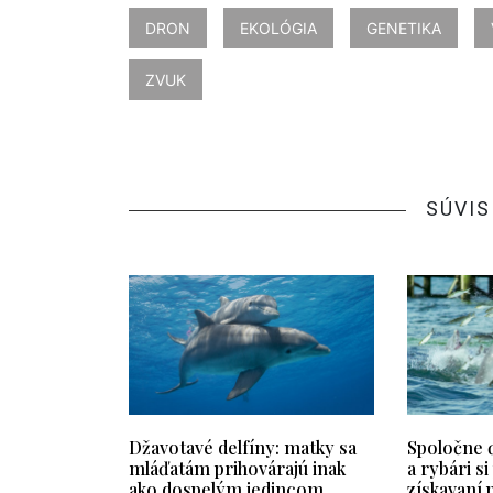
DRON
EKOLÓGIA
GENETIKA
ZVUK
SÚVIS
Džavotavé delfíny: matky sa
Spoločne ď
mláďatám prihovárajú inak
a rybári s
ako dospelým jedincom
získavaní 