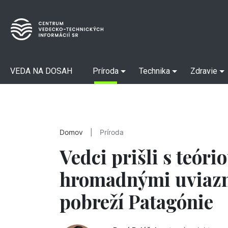
VEDA NA DOSAH
Príroda
Technika
Zdravie
Domov
|
Príroda
Vedci prišli s teório
hromadnými uviazn
pobreží Patagónie