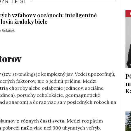
OZRITE SI
ých vzťahov v oceánoch: inteligentné
lovia žraloky biele
 Beláček
torov
 (tzv.
stranding
) je komplexný jav. Vedci upozorňujú,
P
cerých faktorov, nie o jedinú príčinu. Medzi
m
tria choroby alebo oslabenie jedincov, sociálne
K
jedinca), poruchy echolokácie, geomagnetické
lad sonarom) a čoraz viac sa v posledných rokoch na
skumov z rôznych častí sveta. Medzi rozpätím
om pobreží
našlo
viac než 300 uhynutých veľrýb,