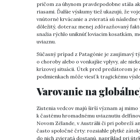
pričom za úhynom pravdepodobne stála akú
riasami. Ďalšie výskumy tiež ukazujú, že v
vnútorné krvácanie a zvieratá sú následne 
dôležitý, doteraz menej zdôrazňovaný fakto
snažia rýchlo uniknúť loviacim kosatkám, mô
uviaznu.
Súčasný prípad z Patagónie je zaujímavý tý
o choroby alebo o vonkajšie vplyvy, ale niek
krízovej situácii. Útek pred predátorom je 
podmienkach môže viesť k tragickému výsl
Varovanie na globálne
Zistenia vedcov majú širší význam aj mimo
k častému hromadnému uviaznutiu delfínov a 
Novom Zélande, v Austrálii či pri pobreží 
často spoločné črty: rozsiahle plytké záto
do nich zvieratá dostanú, napríklad pri úte