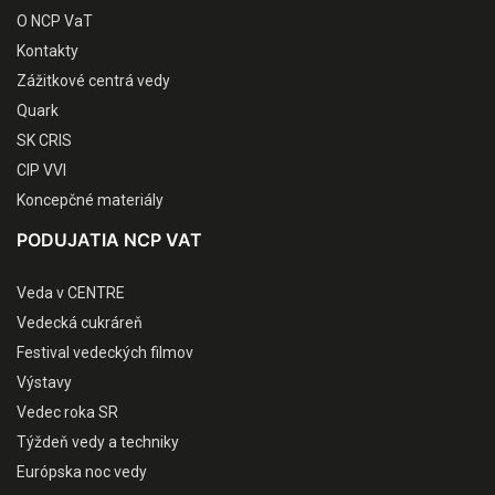
O NCP VaT
Kontakty
Zážitkové centrá vedy
Quark
SK CRIS
CIP VVI
Koncepčné materiály
PODUJATIA NCP VAT
Veda v CENTRE
Vedecká cukráreň
Festival vedeckých filmov
Výstavy
Vedec roka SR
Týždeň vedy a techniky
Európska noc vedy