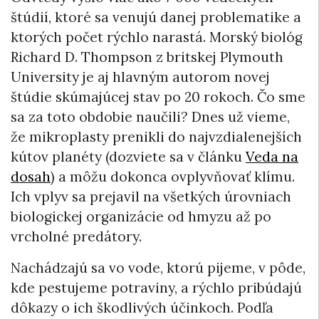
štúdií, ktoré sa venujú danej problematike a
ktorých počet rýchlo narastá. Morský biológ
Richard D. Thompson z britskej Plymouth
University je aj hlavným autorom novej
štúdie skúmajúcej stav po 20 rokoch. Čo sme
sa za toto obdobie naučili? Dnes už vieme,
že mikroplasty prenikli do najvzdialenejších
kútov planéty (dozviete sa v článku
Veda na
dosah
) a môžu dokonca ovplyvňovať klímu.
Ich vplyv sa prejavil na všetkých úrovniach
biologickej organizácie od hmyzu až po
vrcholné predátory.
Nachádzajú sa vo vode, ktorú pijeme, v pôde,
kde pestujeme potraviny, a rýchlo pribúdajú
dôkazy o ich škodlivých účinkoch. Podľa