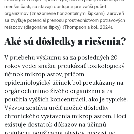
menšie časti, sa stávajú dostupné pre väčší počet
organizmov (znázornené horizontálnymi šípkami). Zároveň
sa zvyšuje potenciál prenosu prostredníctvom potravových
reťazcov (diagonálne šípky). (Thompson a kol., 2024).
Aké sú dôsledky a riešenia?
V priebehu výskumu sa za posledných 20
rokov vedci snažia preukázať toxikologický
účinok mikroplastov, pričom
epidemiologický účinok bol preukázaný na
orgánoch mimo živého organizmu a za
použitia vyšších koncentrácií, ako je typické.
Výzvou zostáva určiť možné dôsledky
chronického vystavenia mikroplastom. Hoci
existuje dostatok dôkazov na účinnú
reguláciu používania plastov, neexistuje