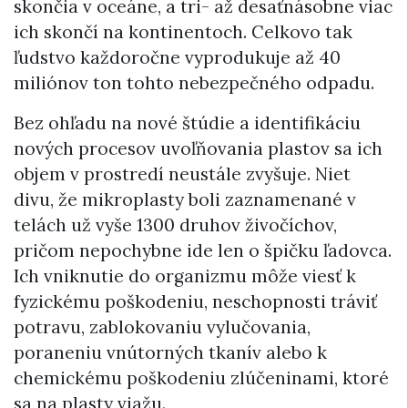
skončia v oceáne, a tri- až desaťnásobne viac
ich skončí na kontinentoch. Celkovo tak
ľudstvo každoročne vyprodukuje až 40
miliónov ton tohto nebezpečného odpadu.
Bez ohľadu na nové štúdie a identifikáciu
nových procesov uvoľňovania plastov sa ich
objem v prostredí neustále zvyšuje. Niet
divu, že mikroplasty boli zaznamenané v
telách už vyše 1300 druhov živočíchov,
pričom nepochybne ide len o špičku ľadovca.
Ich vniknutie do organizmu môže viesť k
fyzickému poškodeniu, neschopnosti tráviť
potravu, zablokovaniu vylučovania,
poraneniu vnútorných tkanív alebo k
chemickému poškodeniu zlúčeninami, ktoré
sa na plasty viažu.