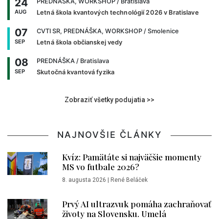
24
PREDNÁŠKA, WORKSHOP
/ Bratislava
AUG
Letná škola kvantových technológií 2026 v Bratislave
07
CVTI SR, PREDNÁŠKA, WORKSHOP
/ Smolenice
SEP
Letná škola občianskej vedy
08
PREDNÁŠKA
/ Bratislava
SEP
Skutočná kvantová fyzika
Zobraziť všetky podujatia >>
NAJNOVŠIE ČLÁNKY
Kvíz: Pamätáte si najväčšie momenty
MS vo futbale 2026?
8. augusta 2026
|
René Beláček
Prvý AI ultrazvuk pomáha zachraňovať
životy na Slovensku. Umelá