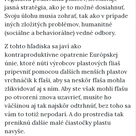
jasná stratégia, ako je to možné dosiahnuť.
Svoju úlohu musia zohrať, tak ako v prípade
iných zložitých problémov, humanitné
(sociálne a behaviorálne) vedné odbory.
Z tohto hľadiska sa javí ako
kontraproduktívne opatrenie Európskej
únie, ktoré núti výrobcov plastových fliaš
pripevniť pomocou ďalších menších plastov
vrchnáčik k fľaši, aby sa neskôr fľaša mohla
zlikvidovať aj s ním. Aby ste však mohli fľašu
po otvorení znova uzavrieť, musíte ho
väčšinou aj tak najskôr odtrhnúť, bez toho sa
vám to totiž nepodarí. A do prostredia tak
preniknú ďalšie malé čiastočky plastu
navyše.