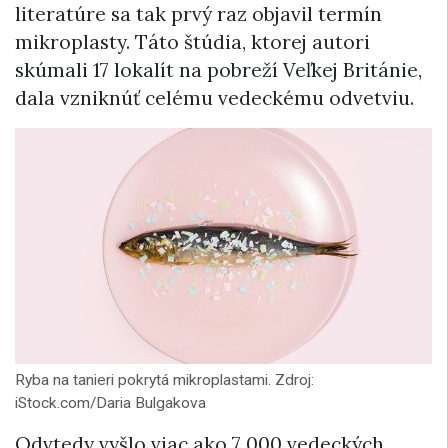
literatúre sa tak prvý raz objavil termín
mikroplasty. Táto štúdia, ktorej autori
skúmali 17 lokalít na pobreží Veľkej Británie,
dala vzniknúť celému vedeckému odvetviu.
Ryba na tanieri pokrytá mikroplastami. Zdroj:
iStock.com/Daria Bulgakova
Odvtedy vyšlo viac ako 7 000 vedeckých