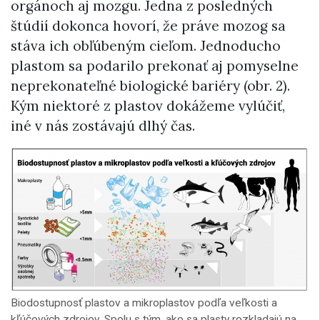
orgánoch aj mozgu. Jedna z posledných
štúdií dokonca hovorí, že práve mozog sa
stáva ich obľúbeným cieľom. Jednoducho
plastom sa podarilo prekonať aj pomyselne
neprekonateľné biologické bariéry (obr. 2).
Kým niektoré z plastov dokážeme vylúčiť,
iné v nás zostávajú dlhý čas.
Biodostupnosť plastov a mikroplastov podľa veľkosti a
kľúčových zdrojov. Spolu s tým, ako sa plasty rozkladajú na