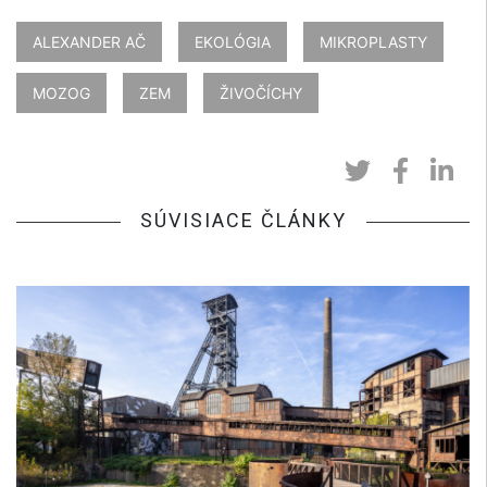
ALEXANDER AČ
EKOLÓGIA
MIKROPLASTY
MOZOG
ZEM
ŽIVOČÍCHY
SÚVISIACE ČLÁNKY