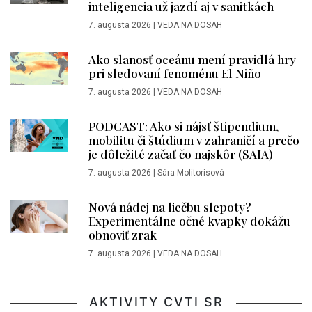
inteligencia už jazdí aj v sanitkách
7. augusta 2026
|
VEDA NA DOSAH
Ako slanosť oceánu mení pravidlá hry
pri sledovaní fenoménu El Niño
7. augusta 2026
|
VEDA NA DOSAH
PODCAST: Ako si nájsť štipendium,
mobilitu či štúdium v zahraničí a prečo
je dôležité začať čo najskôr (SAIA)
7. augusta 2026
|
Sára Molitorisová
Nová nádej na liečbu slepoty?
Experimentálne očné kvapky dokážu
obnoviť zrak
7. augusta 2026
|
VEDA NA DOSAH
AKTIVITY CVTI SR