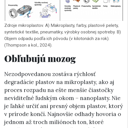
Zdroje mikroplastov. A) Makroplasty, farby, plastové pelety,
syntetické textílie, pneumatiky, výrobky osobnej spotreby. B)
Objem odpadu podľa ich pôvodu (v kilotonách za rok).
(Thompson a kol., 2024).
Obľubujú mozog
Nezodpovedanou zostáva rýchlosť
degradácie plastov na mikroplasty, ako aj
proces rozpadu na ešte menšie čiastočky
neviditeľné ľudským okom – nanoplasty. Nie
je ľahké určiť ani presný objem plastov, ktorý
v prírode končí. Najnovšie odhady hovoria o
jednom až troch miliónoch ton, ktoré