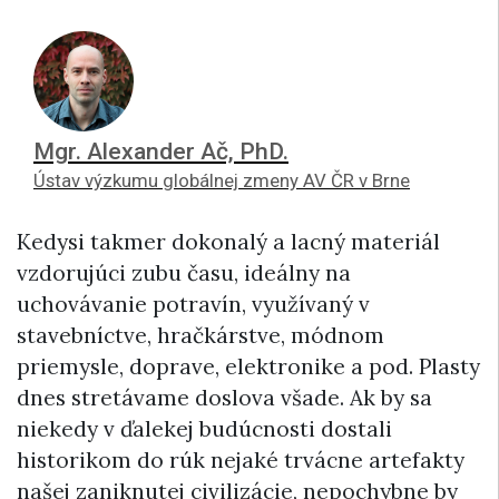
Mgr. Alexander Ač, PhD.
Ústav výzkumu globálnej zmeny AV ČR v Brne
Kedysi takmer dokonalý a lacný materiál
vzdorujúci zubu času, ideálny na
uchovávanie potravín, využívaný v
stavebníctve, hračkárstve, módnom
priemysle, doprave, elektronike a pod. Plasty
dnes stretávame doslova všade. Ak by sa
niekedy v ďalekej budúcnosti dostali
historikom do rúk nejaké trvácne artefakty
našej zaniknutej civilizácie, nepochybne by