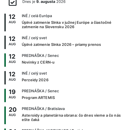
Dnes je
9. augusta
2026
12
INÉ
/ celá Európa
AUG
Úplné zatmenie Slnka v južnej Európe a čiastočné
zatmenie na Slovensku 2026
12
INÉ
/ celý svet
AUG
Úplné zatmenie Slnka 2026 – priamy prenos
12
PREDNÁŠKA
/ Senec
AUG
Novinky z CERN-u
12
INÉ
/ celý svet
AUG
Perzeidy 2026
19
PREDNÁŠKA
/ Senec
AUG
Program ARTEMIS
20
PREDNÁŠKA
/ Bratislava
AUG
Asteroidy a planetárna obrana: čo dnes vieme a čo nás
ešte čaká