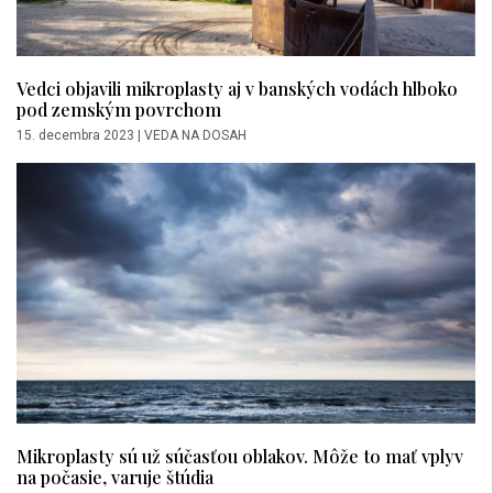
Vedci objavili mikroplasty aj v banských vodách hlboko
pod zemským povrchom
15. decembra 2023
|
VEDA NA DOSAH
Mikroplasty sú už súčasťou oblakov. Môže to mať vplyv
na počasie, varuje štúdia