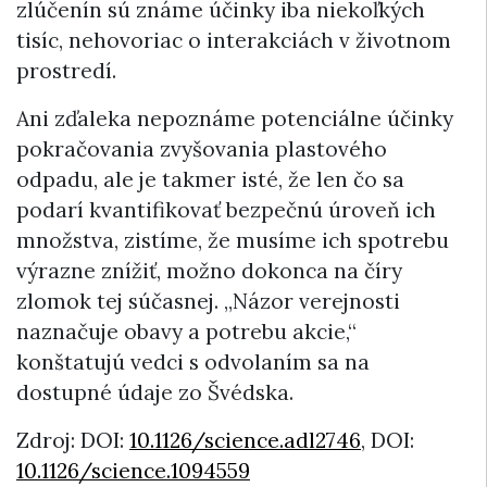
zlúčenín sú známe účinky iba niekoľkých
tisíc, nehovoriac o interakciách v životnom
prostredí.
Ani zďaleka nepoznáme potenciálne účinky
pokračovania zvyšovania plastového
odpadu, ale je takmer isté, že len čo sa
podarí kvantifikovať bezpečnú úroveň ich
množstva, zistíme, že musíme ich spotrebu
výrazne znížiť, možno dokonca na číry
zlomok tej súčasnej. „Názor verejnosti
naznačuje obavy a potrebu akcie,“
konštatujú vedci s odvolaním sa na
dostupné údaje zo Švédska.
Zdroj: DOI:
10.1126/science.adl2746
, DOI:
10.1126/science.1094559