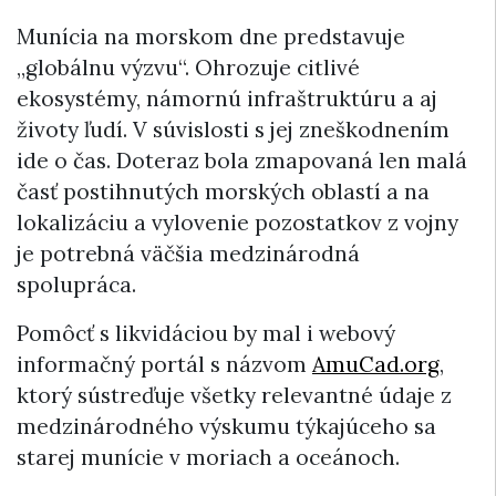
Munícia na morskom dne predstavuje
„globálnu výzvu“. Ohrozuje citlivé
ekosystémy, námornú infraštruktúru a aj
životy ľudí. V súvislosti s jej zneškodnením
ide o čas. Doteraz bola zmapovaná len malá
časť postihnutých morských oblastí a na
lokalizáciu a vylovenie pozostatkov z vojny
je potrebná väčšia medzinárodná
spolupráca.
Pomôcť s likvidáciou by mal i webový
informačný portál s názvom
AmuCad.org
,
ktorý sústreďuje všetky relevantné údaje z
medzinárodného výskumu týkajúceho sa
starej munície v moriach a oceánoch.