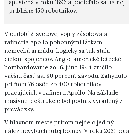
spustená v roku 1896 a podieľalo sa na nej
približne 150 robotníkov.
V období 2. svetovej vojny zásobovala
rafinéria Apollo pohonnými látkami
nemeckú armádu. Logicky sa tak stala
cieľom spojencov. Anglo-americké letecké
bombardovanie zo 16. júna 1944 zničilo
väčšiu časť, asi 80 percent závodu. Zahynulo
pri ňom 76 osôb zo 400 robotníkov
pracujúcich v rafinérii Apollo. Na základe
masívnej deštrukcie bol podnik vyradený z
prevádzky.
V hlavnom meste pritom nejde o jediný
nález nevybuchnutej bomby. V roku 2021 bola