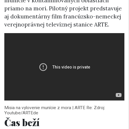
munície v kontaminovaných oblastiach
priamo na mori. Pilotný projekt predstavuje
aj dokumentárny film francúzsko-nemeckej
verejnoprávnej televíznej stanice ARTE.
Misia na vylovenie munície z mora | ARTE Re: Zdroj:
Youtube/ARTEde
Čas beží