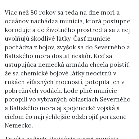
Viac než 80 rokov sa teda na dne morí a
oceánov nachádza munícia, ktorá postupne
koroduje a do životného prostredia sa z nej
uvoľňujú škodlivé látky. Časť munície
pochádza z bojov, zvyšok sa do Severného a
Baltského mora dostal neskôr. Keď sa
ustupujúca nemecká armáda chcela poistiť,
že sa chemické bojové látky neocitnú v
rukách víťazných mocností, potopila ich v
pobrežných vodách. Lode plné munície
potopili vo vybraných oblastiach Severného
a Baltského mora aj spojenecké vojská s
cieľom čo najrýchlejšie odzbrojiť porazené
Nemecko.
Takýto spôsob likvidácie starej munície,