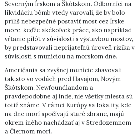
Severným Írskom a Škótskom. Odborníci na
likvidáciu bômb vtedy varovali, že by bolo
príliš nebezpečné postaviť most cez Írske
more, keďže akékoľvek práce, ako napríklad
vŕtanie pilót v súvislosti s výstavbou mostov,
by predstavovali neprijateľnú úroveň rizika v
súvislosti s muníciou na morskom dne.
Američania sa zvyšnej munície zbavovali
takisto vo vodách pred Havajom, Novým
Škótskom, Newfoundlandom a
pravdepodobne aj inde, nie všetky miesta sú
totiž známe. V rámci Európy sa lokality, kde
na dne morí spočívajú staré zbrane, majú
okrem iného nachádzať aj v Stredozemnom
a Čiernom mori.