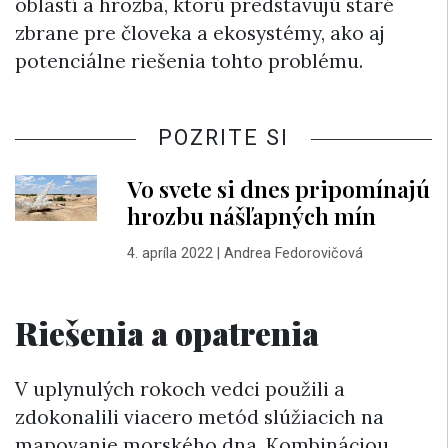
oblastí a hrozba, ktorú predstavujú staré
zbrane pre človeka a ekosystémy, ako aj
potenciálne riešenia tohto problému.
POZRITE SI
Vo svete si dnes pripomínajú
hrozbu nášľapných mín
4. apríla 2022
|
Andrea Fedorovičová
Riešenia a opatrenia
V uplynulých rokoch vedci použili a
zdokonalili viacero metód slúžiacich na
mapovanie morského dna. Kombináciou