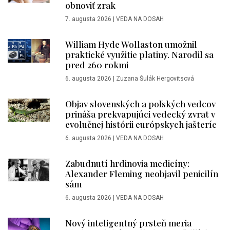
obnoviť zrak
7. augusta 2026
|
VEDA NA DOSAH
William Hyde Wollaston umožnil
praktické využitie platiny. Narodil sa
pred 260 rokmi
6. augusta 2026
|
Zuzana Šulák Hergovitsová
Objav slovenských a poľských vedcov
prináša prekvapujúci vedecký zvrat v
evolučnej histórii európskych jašteríc
6. augusta 2026
|
VEDA NA DOSAH
Zabudnutí hrdinovia medicíny:
Alexander Fleming neobjavil penicilín
sám
6. augusta 2026
|
VEDA NA DOSAH
Nový inteligentný prsteň meria