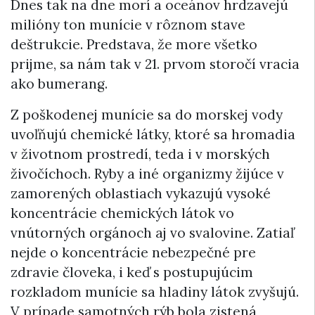
Dnes tak na dne morí a oceánov hrdzavejú
milióny ton munície v rôznom stave
deštrukcie. Predstava, že more všetko
prijme, sa nám tak v 21. prvom storočí vracia
ako bumerang.
Z poškodenej munície sa do morskej vody
uvoľňujú chemické látky, ktoré sa hromadia
v životnom prostredí, teda i v morských
živočíchoch. Ryby a iné organizmy žijúce v
zamorených oblastiach vykazujú vysoké
koncentrácie chemických látok vo
vnútorných orgánoch aj vo svalovine. Zatiaľ
nejde o koncentrácie nebezpečné pre
zdravie človeka, i keď s postupujúcim
rozkladom munície sa hladiny látok zvyšujú.
V prípade samotných rýb bola zistená