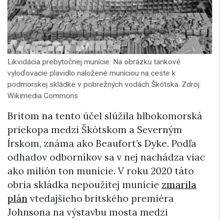
Likvidácia prebytočnej munície. Na obrázku tankové
vyloďovacie plavidlo naložené muníciou na ceste k
podmorskej skládke v pobrežných vodách Škótska. Zdroj:
Wikimedia Commons
Britom na tento účel slúžila hlbokomorská
priekopa medzi Škótskom a Severným
Írskom, známa ako Beaufort’s Dyke. Podľa
odhadov odborníkov sa v nej nachádza viac
ako milión ton munície. V roku 2020 táto
obria skládka nepoužitej munície
zmarila
plán
vtedajšieho britského premiéra
Johnsona na výstavbu mosta medzi