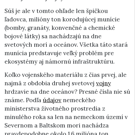
Súš je ale v tomto ohľade len špičkou
ľadovca, milióny ton korodujúcej munície
(bomby, granáty, konvenčné a chemické
bojové látky) sa nachádzajú na dne
svetových morí a oceánov. Všetka táto stará
munícia predstavuje veľký problém pre
ekosystémy aj námornú infraštruktúru.
Koľko vojenského materiálu z čias prvej, ale
najmä z obdobia druhej svetovej
vojny
hrdzavie na dne oceánov? Presné čísla nie sú
známe. Podľa
údajov
nemeckého
ministerstva životného prostredia z
minulého roka sa len na nemeckom území v
Severnom a Baltskom mori nachádza
pravdepodobne okolo 1,6 milióna ton