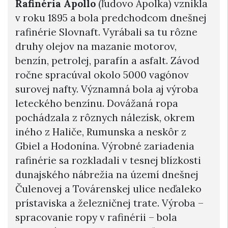
Rafinéria Apollo
(ľudovo Apolka) vznikla
v roku 1895 a bola predchodcom dnešnej
rafinérie Slovnaft. Vyrábali sa tu rôzne
druhy olejov na mazanie motorov,
benzín, petrolej, parafín a asfalt. Závod
ročne spracúval okolo 5000 vagónov
surovej nafty. Významná bola aj výroba
leteckého benzínu. Dovážaná ropa
pochádzala z rôznych nálezísk, okrem
iného z Haliče, Rumunska a neskôr z
Gbiel a Hodonína. Výrobné zariadenia
rafinérie sa rozkladali v tesnej blízkosti
dunajského nábrežia na území dnešnej
Čulenovej a Továrenskej ulice neďaleko
prístaviska a železničnej trate. Výroba –
spracovanie ropy v rafinérii – bola