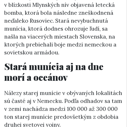
v blízkosti Mlynských nív objavená letecká
bomba, ktorá bola následne zneškodnená
neďaleko Rusoviec. Stará nevybuchnutá
munícia, ktorá dodnes ohrozuje ľudí, sa
našla na viacerých miestach Slovenska, na
ktorých prebiehali boje medzi nemeckou a
sovietskou armádou.
Stará munícia aj na dne
morí a oceánov
Nálezy starej munície v obývaných lokalitách
sú časté aj v Nemecku. Podľa odhadov sa tam
v zemi nachádza medzi 100 000 až 300 000
ton starej munície predovšetkým z obdobia
druhej svetovej vojny.