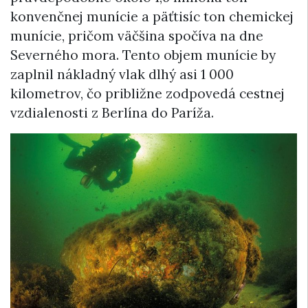
konvenčnej munície a päťtisíc ton chemickej
munície, pričom väčšina spočíva na dne
Severného mora. Tento objem munície by
zaplnil nákladný vlak dlhý asi 1 000
kilometrov, čo približne zodpovedá cestnej
vzdialenosti z Berlína do Paríža.