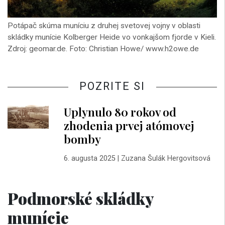
Potápač skúma muníciu z druhej svetovej vojny v oblasti
skládky munície Kolberger Heide vo vonkajšom fjorde v Kieli.
Zdroj: geomar.de. Foto: Christian Howe/ www.h2owe.de
POZRITE SI
Uplynulo 80 rokov od
zhodenia prvej atómovej
bomby
6. augusta 2025
|
Zuzana Šulák Hergovitsová
Podmorské skládky
munície