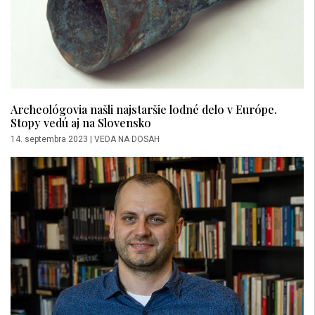
Archeológovia našli najstaršie lodné delo v Európe.
Stopy vedú aj na Slovensko
14. septembra 2023
|
VEDA NA DOSAH