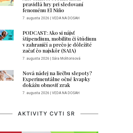
pravidlá hry pri sledovaní
fenoménu El Niño
7. augusta 2026
|
VEDA NA DOSAH
PODCAST: Ako si nájsť
štipendium, mobilitu či štúdium
v zahraničí a prečo je dôležité
začať čo najskôr (SAIA)
7. augusta 2026
|
Sára Molitorisová
Nová nádej na liečbu slepoty?
Experimentálne očné kvapky
dokážu obnoviť zrak
7. augusta 2026
|
VEDA NA DOSAH
AKTIVITY CVTI SR