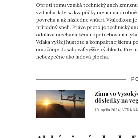
Oproti tomu vzniká technický sneh zmrznut
vzduchu, kde sa kvapôčky menia na drobné 
povrchu a až následne vnútri. Výsledkom je 
prírodný sneh. Práve preto je technický sn
odoláva mechanickému opotrebovaniu lyžami 
Vďaka vyššej hustote a kompaktnejšiemu pov
umožňuje dosahovať vyššie rýchlosti. Pre m
nebezpečne ako ľadová plocha.
P
Zima vo Vysoký
dôsledky na ve
13. apríla 2024
|
VEDA NA