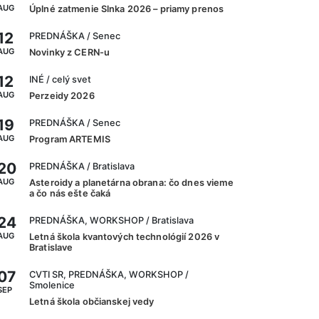
AUG
Úplné zatmenie Slnka 2026 – priamy prenos
12
PREDNÁŠKA
/ Senec
AUG
Novinky z CERN-u
12
INÉ
/ celý svet
AUG
Perzeidy 2026
19
PREDNÁŠKA
/ Senec
AUG
Program ARTEMIS
20
PREDNÁŠKA
/ Bratislava
AUG
Asteroidy a planetárna obrana: čo dnes vieme
a čo nás ešte čaká
24
PREDNÁŠKA, WORKSHOP
/ Bratislava
AUG
Letná škola kvantových technológií 2026 v
Bratislave
07
CVTI SR, PREDNÁŠKA, WORKSHOP
/
Smolenice
SEP
Letná škola občianskej vedy