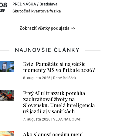
08
PREDNÁŠKA
/ Bratislava
SEP
Skutočná kvantová fyzika
Zobraziť všetky podujatia >>
NAJNOVŠIE ČLÁNKY
Kvíz: Pamätáte si najväčšie
momenty MS vo futbale 2026?
8. augusta 2026
|
René Beláček
Prvý AI ultrazvuk pomáha
zachraňovať životy na
Slovensku. Umelá inteligencia
už jazdí aj v sanitkách
7. augusta 2026
|
VEDA NA DOSAH
Ako slanosť oceánu mení