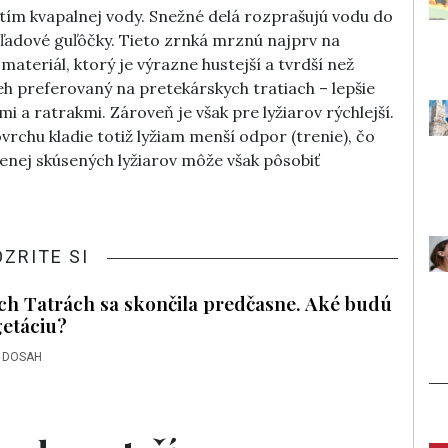
ím kvapalnej vody. Snežné delá rozprašujú vodu do
ľadové guľôčky. Tieto zrnká mrznú najprv na
materiál, ktorý je výrazne hustejší a tvrdší než
eh preferovaný na pretekárskych tratiach – lepšie
a ratrakmi. Zároveň je však pre lyžiarov rýchlejší.
rchu kladie totiž lyžiam menší odpor (trenie), čo
enej skúsených lyžiarov môže však pôsobiť
OZRITE SI
ch Tatrách sa skončila predčasne. Aké budú
getáciu?
 DOSAH