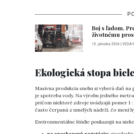
P
Boj s ľadom. Pr
životnému pros
15. januára 2026
|
VEDA 
Ekologická stopa biel
Masívna produkcia snehu si vyberá daň na
je spotreba vody. Na výrobu jedného metra 
pričom niektoré zdroje uvádzajú pomer 1 : 1
často čerpaná z umelých nádrží, čo mení hy
Environmentálne štúdie poukazujú na nieko
na oneskorenú vegetáciu:
zjazdovky 