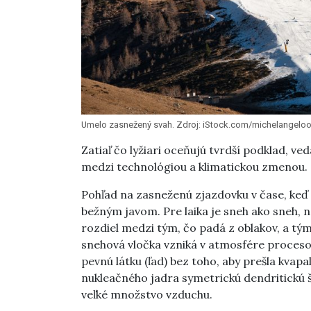
Umelo zasnežený svah. Zdroj: iStock.com/michelangelo
Zatiaľ čo lyžiari oceňujú tvrdší podklad, ve
medzi technológiou a klimatickou zmenou.
Pohľad na zasneženú zjazdovku v čase, keď 
bežným javom. Pre laika je sneh ako sneh, n
rozdiel medzi tým, čo padá z oblakov, a tý
snehová vločka vzniká v atmosfére proces
pevnú látku (ľad) bez toho, aby prešla kva
nukleačného jadra symetrickú dendritickú 
veľké množstvo vzduchu.