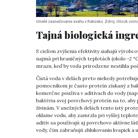
Umelé zasnežovanie svahu v Rakúsku. Zdroj: iStock.co
Tajná biologická ingr
S cieľom zvýšenia efektivity siahajú výrobco
najmä pri hraničných teplotách (okolo -2 
mrazu, keď by voda prirodzene nestihla p
Čistá voda v delách preto niekedy potrebuj
pomocníkom je často proteín získaný z ba
komerčne používa v aditívach do vody (nap
baktéria svoj povrchový proteín na to, aby
živinám. V snežných delách tento istý prot
oklame vodu, aby zamrzla pri vyššej teplote
aditív sa používajú aj povrchovo aktívne lá
vody, čím zabraňujú zhlukovaniu kvapiek a u