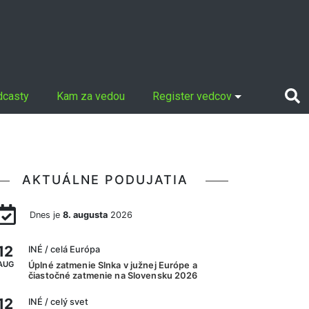
dcasty
Kam za vedou
Register vedcov
AKTUÁLNE PODUJATIA
Dnes je
8. augusta
2026
12
INÉ
/ celá Európa
AUG
Úplné zatmenie Slnka v južnej Európe a
čiastočné zatmenie na Slovensku 2026
12
INÉ
/ celý svet