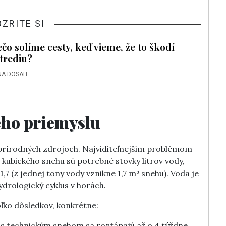
OZRITE SI
ečo solíme cesty, keď vieme, že to škodí
trediu?
NA DOSAH
eho priemyslu
 prírodných zdrojoch. Najviditeľnejším problémom
kubického snehu sú potrebné stovky litrov vody,
,7 (z jednej tony vody vznikne 1,7 m³ snehu). Voda je
drologický cyklus v horách.
ľko dôsledkov, konkrétne:
s technickým snehom sa roztápajú až o 4 týždne