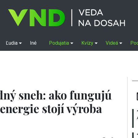
Ľudia
Iné
Podujatia
Kvízy
Videá
Po
dný sneh: ako fungujú
energie stojí výroba