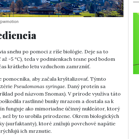
m/pwmotion
ediencia
via snehu po pomoci z ríše biológie. Deje sa to
°C až -5 °C), teda v podmienkach tesne pod bodom
očas krátkeho letu vzduchom zamrznúť.
e pomocníka, aby začala kryštalizovať. Týmto
ktérie
Pseudomonas syringae
. Daný proteín sa
ríklad pod názvom Snomax). V prírode využíva táto
 poškodila rastlinné bunky mrazom a dostala sa k
eín funguje ako mimoriadne účinný nukleátor, ktorý
, než by to urobila prirodzene. Okrem biologických
tky (surfaktanty), ktoré znižujú povrchové napätie
rýchľujú ich mrznutie.