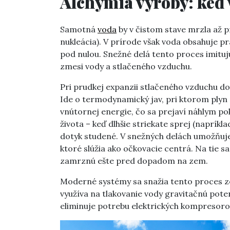
Alchýmia výroby: keď 
Samotná
voda
by v čistom stave mrzla až p
nukleácia). V prírode však voda obsahuje p
pod nulou. Snežné delá tento proces imituj
zmesi vody a stlačeného vzduchu.
Pri prudkej expanzii stlačeného vzduchu 
Ide o termodynamický jav, pri ktorom plyn
vnútornej energie, čo sa prejaví náhlym po
života – keď dlhšie striekate sprej (naprík
dotyk studené. V snežných delách umožňuje 
ktoré slúžia ako očkovacie centrá. Na tie s
zamrznú ešte pred dopadom na zem.
Moderné systémy sa snažia tento proces z
využíva na tlakovanie vody gravitačnú pote
eliminuje potrebu elektrických kompresorov