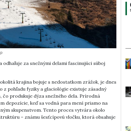
op
da odhaľuje za snežnými delami fascinujúci súboj
okolitá krajina bojuje s nedostatkom zrážok, je dnes
o z pohľadu fyziky a glaciológie existuje zásadný
m, čo produkuje dýza snežného dela. Prírodná
om depozície, keď sa vodná para mení priamo na
palným skupenstvom. Tento proces vytvára okolo
štruktúru – známu šesťcípovú vločku, ktorá obsahuje