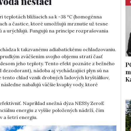
voda nestačí
ri teplotách blížiacich sa k -38 °C (homogénna
rach a častice, ktoré umožňujú mrznutie už tesne
ú a urýchľujú. Fungujú na princípe rozprašovania
dochádza k takzvanému adiabatickému ochladzovaniu.
 prudkým zväčšením svojho objemu stratí časť
P
klesom jeho teploty. Tento efekt poznáte z bežného
m
lad dezodorant), nádoba aj vychádzajúci plyn sú na
tento chlad vznik drobných ľadových kryštálikov,
K
a následne nabaľujú väčšie kvapky vody, ktoré
efektívniť. Napríklad snežná dýza NESSy ZeroE
nciálnu energiu z vyššie položených nádrží, čím
 a šetrí energiu.