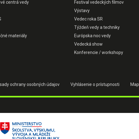
ové centrá vedy
Festival vedeckých filmov
Výstavy
S
Vedec roka SR
Týždeň vedy a techniky
čné materiály
Európska noc vedy
Vedecká show
Konferencie / workshopy
sady ochrany osobných údajov
Vyhlásenie o prístupnosti
Map