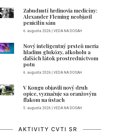
Zabudnutí hrdinovia medicíny:
Alexander Fleming neobjavil
penicilín sám
6. augusta 2026
|
VEDA NA DOSAH
Nový inteligentný prsteň meria
hladinu glukózy, alkoholu a
ďalších látok prostredníctvom
potu
6. augusta 2026
|
VEDA NA DOSAH
V Kongu objavili nový druh
opice, vyznačuje sa oranžovým
fľakom na ústach
5. augusta 2026
|
VEDA NA DOSAH
AKTIVITY CVTI SR