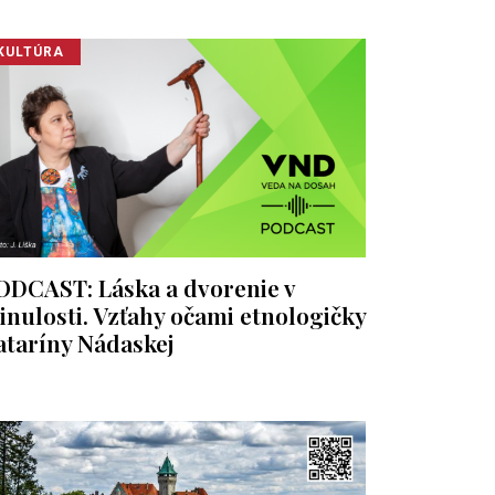
KULTÚRA
ODCAST: Láska a dvorenie v
inulosti. Vzťahy očami etnologičky
ataríny Nádaskej