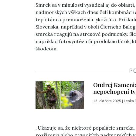
Smrek sa v minulosti vysádzal aj do oblastí
nadmorských výškach dnes čelí kombinácii
teplotám a premnoženiu lykožrúta. Príklado
Slovenska, napríklad v okolí Čierneho Balog
smreka reagujú na stresové podmienky. Sled
napríklad fotosyntézu či produkciu látok,
škodcom.
P
Ondrej Kamenia
nepochopení tv
16. októbra 2025
|
Lenka 
„Ukazuje sa, že niektoré populácie smreka,
rozšírenia alebo z vysokých nadmorských v