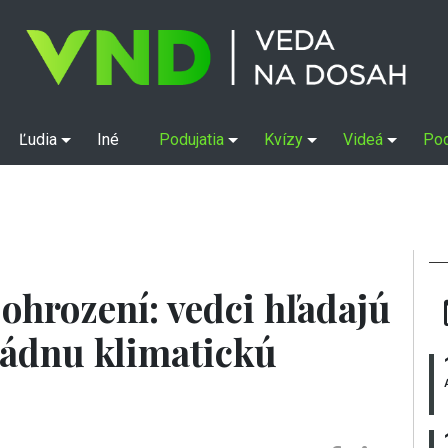
Ľudia
Iné
Podujatia
Kvízy
Videá
Po
ohrození: vedci hľadajú
ládnu klimatickú