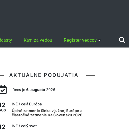
dcasty
Kam za vedou
Register vedcov
AKTUÁLNE PODUJATIA
Dnes je
6. augusta
2026
12
INÉ
/ celá Európa
AUG
Úplné zatmenie Slnka v južnej Európe a
čiastočné zatmenie na Slovensku 2026
12
INÉ
/ celý svet