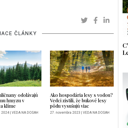
IACE ČLÁNKY
C
L
hličnany odolávajú
Ako hospodária lesy s vodou?
mu hmyzu v
Vedci zistili, že bukové lesy
sa klíme
pôdu vysušujú viac
a 2024
|
VEDA NA DOSAH
27. novembra 2023
|
VEDA NA DOSAH