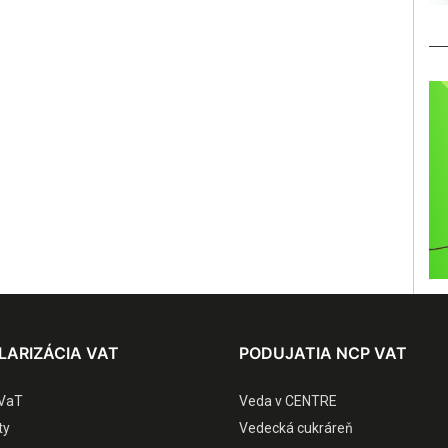
LARIZÁCIA VAT
PODUJATIA NCP VAT
VaT
Veda v CENTRE
ty
Vedecká cukráreň