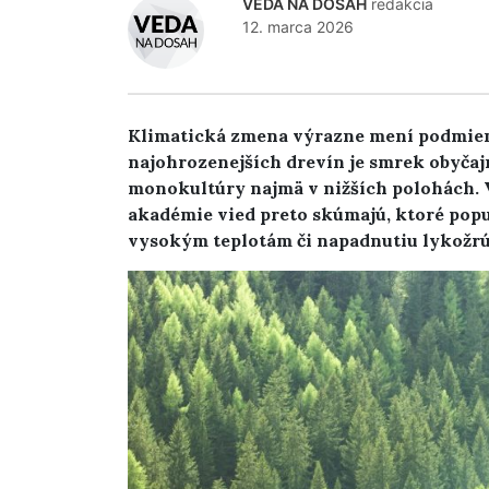
VEDA NA DOSAH
redakcia
12. marca 2026
Klimatická zmena výrazne mení podmien
najohrozenejších drevín je smrek obyčajn
monokultúry najmä v nižších polohách. V
akadémie vied preto skúmajú, ktoré popu
vysokým teplotám či napadnutiu lykožr