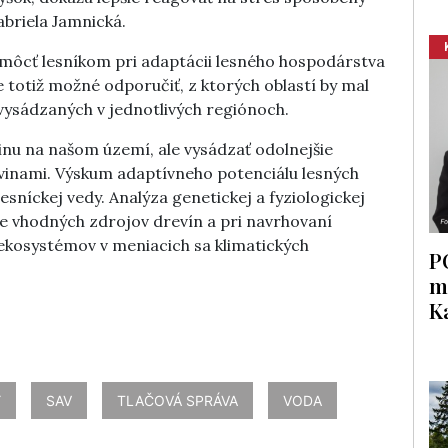
briela Jamnická.
ôcť lesníkom pri adaptácii lesného hospodárstva
 totiž možné odporučiť, z ktorých oblastí by mal
ysádzaných v jednotlivých regiónoch.
vinu na našom území, ale vysádzať odolnejšie
evinami. Výskum adaptívneho potenciálu lesných
esníckej vedy. Analýza genetickej a fyziologickej
re vhodných zdrojov drevín a pri navrhovaní
h ekosystémov v meniacich sa klimatických
P
m
K
Y
SAV
TLAČOVÁ SPRÁVA
VODA