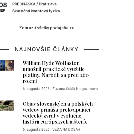
08
PREDNÁŠKA
/ Bratislava
SEP
Skutočná kvantová fyzika
Zobraziť všetky podujatia >>
NAJNOVŠIE ČLÁNKY
William Hyde Wollaston
umožnil praktické využitie
platiny. Narodil sa pred 260
rokmi
6. augusta 2026
|
Zuzana Šulák Hergovitsová
Objav slovenských a poľských
vedcov prináša prekvapujúci
vedecký zvrat v evolučnej
histórii európskych jašteríc
6. augusta 2026
|
VEDA NA DOSAH