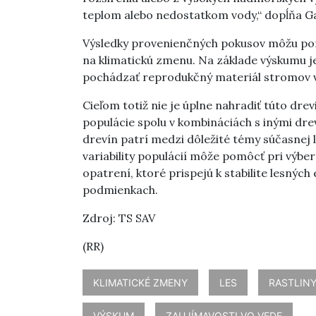
teplom alebo nedostatkom vody,“ dopĺňa Ga
Výsledky provenienčných pokusov môžu pom
na klimatickú zmenu. Na základe výskumu je
pochádzať reprodukčný materiál stromov v
Cieľom totiž nie je úplne nahradiť túto dre
populácie spolu v kombináciách s inými dr
drevín patrí medzi dôležité témy súčasnej l
variability populácií môže pomôcť pri výbe
opatrení, ktoré prispejú k stabilite lesnýc
podmienkach.
Zdroj: TS SAV
(RR)
KLIMATICKÉ ZMENY
LES
RASTLIN
VÝSKUM
ZAUJÍMAVOSTI VO VEDE