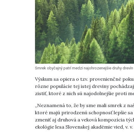
Smrek obyčajný patrí medzi najohrozenejšie druhy drevín 
Výskum sa opiera o tzv. provenienčné poku
rôzne populácie tej istej dreviny pochádza
zistiť, ktoré z nich sú najodolnejšie prot
„Neznamená to, že by sme mali smrek z naši
ktoré majú prirodzenú schopnosť lepšie sa 
zmeniť aj druhová a veková kompozícia tých
ekológie lesa Slovenskej akadémie vied, v. v. 