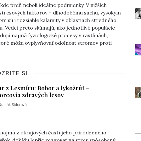
, kde preň neboli ideálne podmienky. V nižších
 stresových faktorov – dlhodobému suchu, vysokým
m sú i rozsiahle kalamity v oblastiach stredného
u. Vedci preto skúmajú, ako jednotlivé populácie
ujú najmä fyziologické procesy v rastlinách,
 ktoré môžu ovplyvňovať odolnosť stromov proti
OZRITE SI
r z Lesmíru: Bobor a lykožrút –
orcovia zdravých lesov
Dudlák Sidorová
 najmä z okrajových častí jeho prirodzeného
ýšok, dokážu lepšie reagovať na stres spôsobený