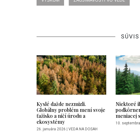
SÚVIS
Kyslé dažde nezmizli.
Niektoré i
Globálny problém mení svoje
podkôrne
ťažisko a ničí úrodu a
meniacej 
ekosystémy
10. septembr
26. januára 2026
|
VEDA NA DOSAH