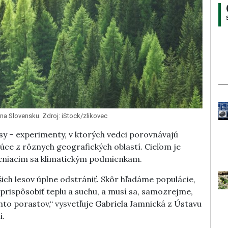
na Slovensku. Zdroj: iStock/zlikovec
sy – experimenty, v ktorých vedci porovnávajú
júce z rôznych geografických oblastí. Cieľom je
i meniacim sa klimatickým podmienkam.
ch lesov úplne odstrániť. Skôr hľadáme populácie,
prispôsobiť teplu a suchu, a musí sa, samozrejme,
to porastov,“ vysvetľuje Gabriela Jamnická z Ústavu
i.