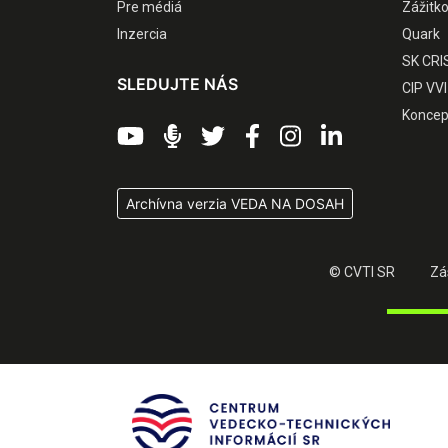
Pre médiá
Zážitk
Inzercia
Quark
SK CRI
SLEDUJTE NÁS
CIP VVI
Koncep
Archívna verzia VEDA NA DOSAH
© CVTI SR
Zá