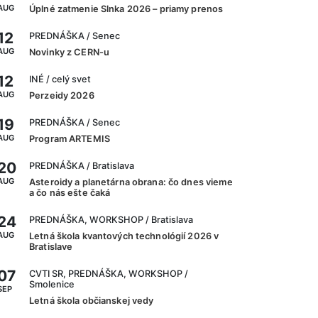
AUG
Úplné zatmenie Slnka 2026 – priamy prenos
12
PREDNÁŠKA
/ Senec
AUG
Novinky z CERN-u
12
INÉ
/ celý svet
AUG
Perzeidy 2026
19
PREDNÁŠKA
/ Senec
AUG
Program ARTEMIS
20
PREDNÁŠKA
/ Bratislava
AUG
Asteroidy a planetárna obrana: čo dnes vieme
a čo nás ešte čaká
24
PREDNÁŠKA, WORKSHOP
/ Bratislava
AUG
Letná škola kvantových technológií 2026 v
Bratislave
07
CVTI SR, PREDNÁŠKA, WORKSHOP
/
Smolenice
SEP
Letná škola občianskej vedy