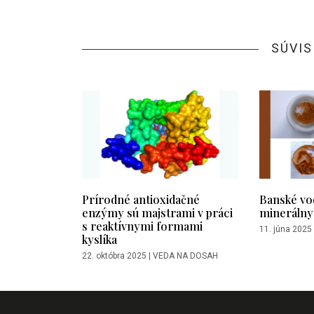
SÚVIS
Prírodné antioxidačné
Banské vo
enzýmy sú majstrami v práci
minerálny
s reaktívnymi formami
11. júna 2025
kyslíka
22. októbra 2025
|
VEDA NA DOSAH