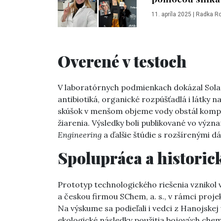
11. apríla 2025
|
Radka R
Overené v testoch
V laboratórnych podmienkach dokázal Solar
antibiotiká, organické rozpúšťadlá i látky
skúšok v menšom objeme vody obstál kompoz
žiarenia. Výsledky boli publikované vo v
Engineering
a ďalšie štúdie s rozšírenými dá
Spolupráca a historic
Prototyp technologického riešenia vznikol
a českou firmou SChem, a. s., v rámci proj
Na výskume sa podieľali i vedci z Hanojskej 
ekologické následky použitia bojových chem