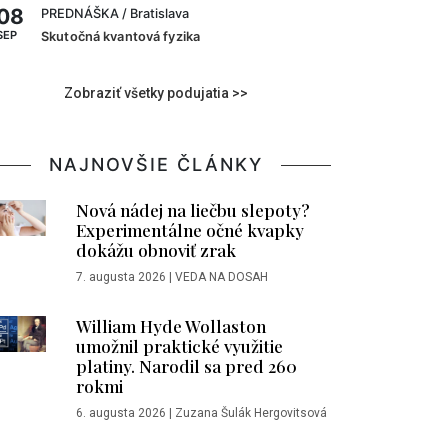
08
PREDNÁŠKA
/ Bratislava
SEP
Skutočná kvantová fyzika
Zobraziť všetky podujatia >>
NAJNOVŠIE ČLÁNKY
Nová nádej na liečbu slepoty?
Experimentálne očné kvapky
dokážu obnoviť zrak
7. augusta 2026
|
VEDA NA DOSAH
William Hyde Wollaston
umožnil praktické využitie
platiny. Narodil sa pred 260
rokmi
6. augusta 2026
|
Zuzana Šulák Hergovitsová