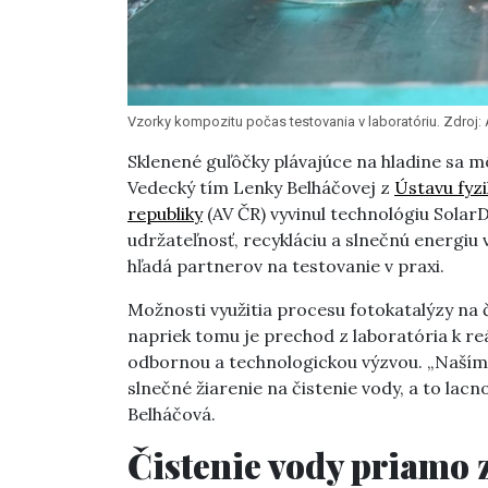
Vzorky kompozitu počas testovania v laboratóriu. Zdroj:
Sklenené guľôčky plávajúce na hladine sa 
Vedecký tím Lenky Belháčovej z
Ústavu fyz
republiky
(AV ČR) vyvinul technológiu Solar
udržateľnosť, recykláciu a slnečnú energiu
hľadá partnerov na testovanie v praxi.
Možnosti využitia procesu fotokatalýzy na č
napriek tomu je prechod z laboratória k re
odbornou a technologickou výzvou. „Naším 
slnečné žiarenie na čistenie vody, a to lacn
Belháčová.
Čistenie vody priamo 