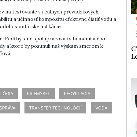
v na testovanie v reálnych prevádzkových
ilitu a účinnosť kompozitu efektívne čistiť vodu a
vodohospodárske aplikácie.
ie. Radi by sme spolupracovali s firmami alebo
ody a ktoré by posunuli náš výskum smerom k
C
čová.
L
LÓGIA
PRIEMYSEL
RECYKLÁCIA
SPRÁVA
TRANSFER TECHNOLÓGIÍ
VODA