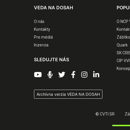
VEDA NA DOSAH
POPU
O nás
O NCP 
Kontakty
Kontak
Pre médiá
Zážitk
Inzercia
Quark
SK CRI
SLEDUJTE NÁS
CIP VVI
Koncep
Archívna verzia VEDA NA DOSAH
© CVTI SR
Zá