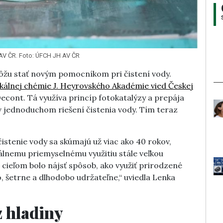
 AV ČR. Foto: ÚFCH JH AV ČR
môžu stať novým pomocníkom pri čistení vody.
ikálnej chémie J. Heyrovského Akadémie vied Českej
Decont. Tá využíva princíp fotokatalýzy a prepája
 v jednoduchom riešení čistenia vody. Tím teraz
istenie vody sa skúmajú už viac ako 40 rokov,
álnemu priemyselnému využitiu stále veľkou
cieľom bolo nájsť spôsob, ako využiť prirodzené
o, šetrne a dlhodobo udržateľne,“ uviedla Lenka
z hladiny