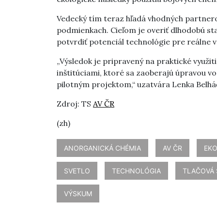
Vedecký tím teraz hľadá vhodných partnero
podmienkach. Cieľom je overiť dlhodobú stab
potvrdiť potenciál technológie pre reálne 
„Výsledok je pripravený na praktické využit
inštitúciami, ktoré sa zaoberajú úpravou v
pilotným projektom,“ uzatvára Lenka Belhá
Zdroj: TS
AV ČR
(zh)
ANORGANICKÁ CHÉMIA
AV ČR
EKO
SVETLO
TECHNOLÓGIA
TLAČOVÁ 
VÝSKUM