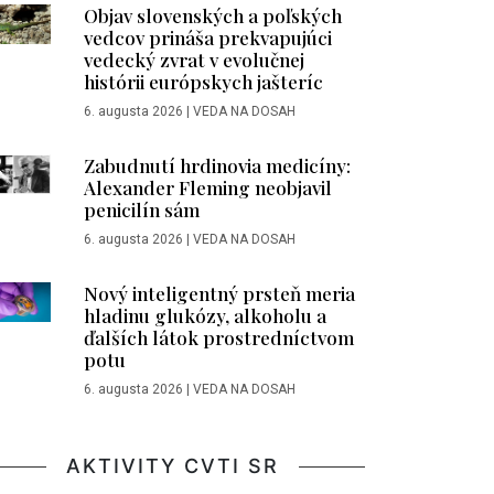
Objav slovenských a poľských
vedcov prináša prekvapujúci
vedecký zvrat v evolučnej
histórii európskych jašteríc
6. augusta 2026
|
VEDA NA DOSAH
Zabudnutí hrdinovia medicíny:
Alexander Fleming neobjavil
penicilín sám
6. augusta 2026
|
VEDA NA DOSAH
Nový inteligentný prsteň meria
hladinu glukózy, alkoholu a
ďalších látok prostredníctvom
potu
6. augusta 2026
|
VEDA NA DOSAH
AKTIVITY CVTI SR