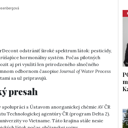
osenbergová
Decont odstrániť široké spektrum látok: pesticídy,
 narúšajúce hormonálny systém. Počas pilotných
it aj pri využití len prirodzeného slnečného
ýznamnom odbornom časopise
Journal of Water Process
P
tami sa už pripravujú.
m
K
ký presah
 v spolupráci s Ústavom anorganickej chémie AV ČR
ektu Technologickej agentúry ČR (program Delta 2).
univerzity vo Vietname. Táto krajina stále nesie
ických látok počas občianskej vojny.