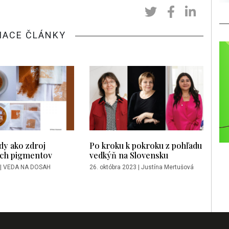
IACE ČLÁNKY
dy ako zdroj
Po kroku k pokroku z pohľadu
ch pigmentov
vedkýň na Slovensku
|
VEDA NA DOSAH
26. októbra 2023
|
Justína Mertušová