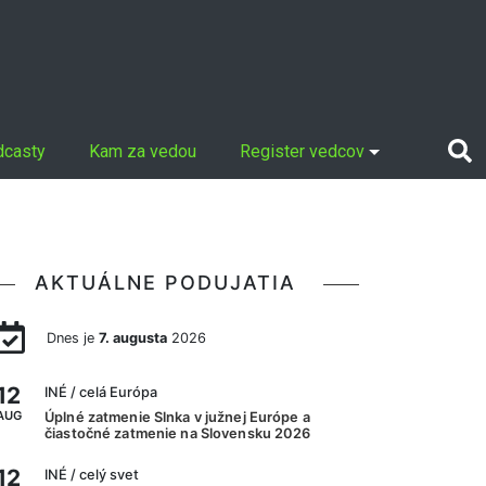
dcasty
Kam za vedou
Register vedcov
AKTUÁLNE PODUJATIA
Dnes je
7. augusta
2026
12
INÉ
/ celá Európa
AUG
Úplné zatmenie Slnka v južnej Európe a
čiastočné zatmenie na Slovensku 2026
12
INÉ
/ celý svet