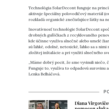
Technológia SolarDecont funguje na princí
aktivuje špeciálny polovodičový materiál (o
rozkladá organické znečisťujúce látky na ne
Inovatívnosť technológie SolarDecont spoč
drobných guľôčkach z recyklovaného penové
kde účinne využíva slnečné alebo umelé žiar
sú ľahké, odolné, netoxické, ľahko sa s nimi
zložitej inštalácie a pri využití slnečného s
„Máme dobrý pocit, že sme vyvinuli niečo, č
Funguje to, využíva to odpadovú surovinu a
Lenka Belháčová.
P
Diana Virgovičo
pomocou slnka