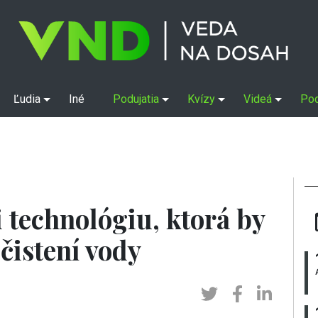
Ľudia
Iné
Podujatia
Kvízy
Videá
Po
i technológiu, ktorá by
čistení vody