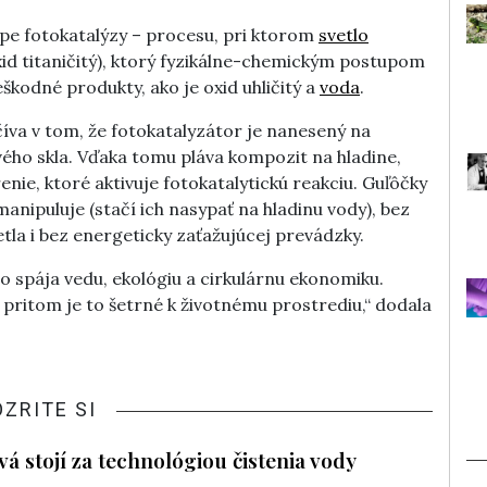
pe fotokatalýzy – procesu, pri ktorom
svetlo
xid titaničitý), ktorý fyzikálne-chemickým postupom
škodné produkty, ako je oxid uhličitý a
voda
.
íva v tom, že fotokatalyzátor je nanesený na
ho skla. Vďaka tomu pláva kompozit na hladine,
enie, ktoré aktivuje fotokatalytickú reakciu. Guľôčky
 manipuluje (stačí ich nasypať na hladinu vody), bez
vetla i bez energeticky zaťažujúcej prevádzky.
o spája vedu, ekológiu a cirkulárnu ekonomiku.
 pritom je to šetrné k životnému prostrediu,“ dodala
OZRITE SI
vá stojí za technológiou čistenia vody