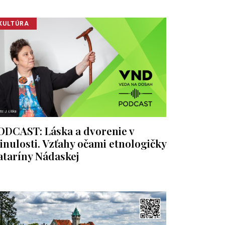
KULTÚRA
ODCAST: Láska a dvorenie v
inulosti. Vzťahy očami etnologičky
ataríny Nádaskej