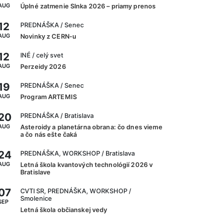
AUG
Úplné zatmenie Slnka 2026 – priamy prenos
12
PREDNÁŠKA
/ Senec
AUG
Novinky z CERN-u
12
INÉ
/ celý svet
AUG
Perzeidy 2026
19
PREDNÁŠKA
/ Senec
AUG
Program ARTEMIS
20
PREDNÁŠKA
/ Bratislava
AUG
Asteroidy a planetárna obrana: čo dnes vieme
a čo nás ešte čaká
24
PREDNÁŠKA, WORKSHOP
/ Bratislava
AUG
Letná škola kvantových technológií 2026 v
Bratislave
07
CVTI SR, PREDNÁŠKA, WORKSHOP
/
Smolenice
SEP
Letná škola občianskej vedy