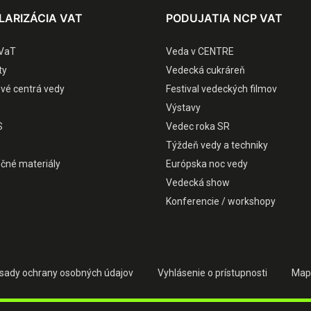
LARIZÁCIA VAT
PODUJATIA NCP VAT
VaT
Veda v CENTRE
ty
Vedecká cukráreň
ové centrá vedy
Festival vedeckých filmov
Výstavy
S
Vedec roka SR
Týždeň vedy a techniky
čné materiály
Európska noc vedy
Vedecká show
Konferencie / workshopy
sady ochrany osobných údajov
Vyhlásenie o prístupnosti
Map