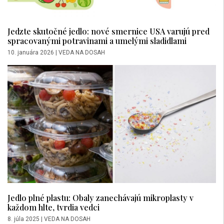
Jedzte skutočné jedlo: nové smernice USA varujú pred
spracovanými potravinami a umelými sladidlami
10. januára 2026
|
VEDA NA DOSAH
Jedlo plné plastu: Obaly zanechávajú mikroplasty v
každom hlte, tvrdia vedci
8. júla 2025
|
VEDA NA DOSAH