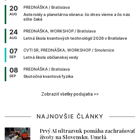
20
PREDNÁŠKA
/ Bratislava
AUG
Asteroidy a planetárna obrana: čo dnes vieme a čo nás
ešte čaká
24
PREDNÁŠKA, WORKSHOP
/ Bratislava
AUG
Letná škola kvantových technológií 2026 v Bratislave
07
CVTI SR, PREDNÁŠKA, WORKSHOP
/ Smolenice
SEP
Letná škola občianskej vedy
08
PREDNÁŠKA
/ Bratislava
SEP
Skutočná kvantová fyzika
Zobraziť všetky podujatia >>
NAJNOVŠIE ČLÁNKY
Prvý AI ultrazvuk pomáha zachraňovať
životy na Slovensku. Umelá