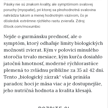
Pásiky nie sú znakom kvality, ale symptómom svalovej
poruchy (myopatie), pri ktorej sa plnohodnotná svalovina
nahrádza tukom a menej hodnotným väzivom, čo je
dôsledok extrémne rýchleho rastu zvieraťa. Zdroj:
iStock.com/moxumbic
Nejde o gurmánsku prednosť, ale o
symptóm, ktorý odhaľuje limity biologických
možností zvierat. Kým v polovici minulého
storočia trvalo mesiace, kým kurča dosiahlo
jatočnú hmotnosť, moderné rýchlorastúce
plemená to zvládnu približne za 35 až 42 dní.
Tento „biologický zázrak“ však prináša
paradox: hoci je mäsa viac a je dostupnejšie,
jeho nutričná hodnota a kvalita klesajú.