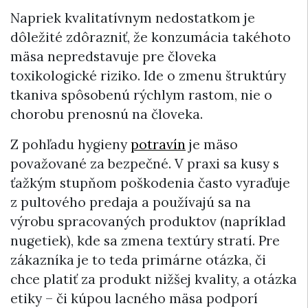
Napriek kvalitatívnym nedostatkom je
dôležité zdôrazniť, že konzumácia takéhoto
mäsa nepredstavuje pre človeka
toxikologické riziko. Ide o zmenu štruktúry
tkaniva spôsobenú rýchlym rastom, nie o
chorobu prenosnú na človeka.
Z pohľadu hygieny
potravín
je mäso
považované za bezpečné. V praxi sa kusy s
ťažkým stupňom poškodenia často vyraďuje
z pultového predaja a používajú sa na
výrobu spracovaných produktov (napríklad
nugetiek), kde sa zmena textúry stratí. Pre
zákazníka je to teda primárne otázka, či
chce platiť za produkt nižšej kvality, a otázka
etiky – či kúpou lacného mäsa podporí