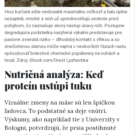
Hoci kurčatá ešte nedosiahli maximálnu veľkosť a halu úplne
nezaplnili, mnohé z nich už uprednostňujú sedenie pred
pohybom, čo naznačuje skorý nástup únavy nôh. Postupne
degradujúca podstielka nasýtená výkalmi predstavuje pre
pasívne zvieratá riziko – dlhodobý kontakt s vlhkou a so
znečistenou slamou môže najmä v neskorších fázach rastu
spôsobovať bolestivé chemické popáleniny na nohách a
hrudi. Zdroj: iStock.com/Orest Lyzhechka
Nutričná analýza: Keď
proteín ustúpi tuku
Vizuálne zmeny na mäse sú len špičkou
ľadovca. To podstatné sa deje vnútri.
Výskumy, ako napríklad tie z Univerzity v
Bologni, potvrdzujú, že prsia postihnuté