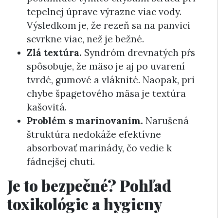
tepelnej úprave výrazne viac vody.
Výsledkom je, že rezeň sa na panvici
scvrkne viac, než je bežné.
Zlá textúra.
Syndróm drevnatých pŕs
spôsobuje, že mäso je aj po uvarení
tvrdé, gumové a vláknité. Naopak, pri
chybe špagetového mäsa je textúra
kašovitá.
Problém s marinovaním.
Narušená
štruktúra nedokáže efektívne
absorbovať marinády, čo vedie k
fádnejšej chuti.
Je to bezpečné? Pohľad
toxikológie a hygieny