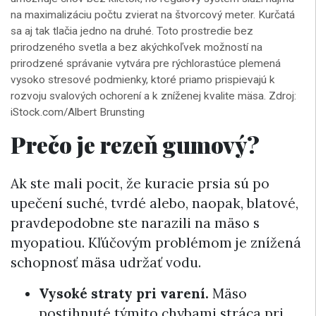
na maximalizáciu počtu zvierat na štvorcový meter. Kurčatá
sa aj tak tlačia jedno na druhé. Toto prostredie bez
prirodzeného svetla a bez akýchkoľvek možností na
prirodzené správanie vytvára pre rýchlorastúce plemená
vysoko stresové podmienky, ktoré priamo prispievajú k
rozvoju svalových ochorení a k zníženej kvalite mäsa. Zdroj:
iStock.com/Albert Brunsting
Prečo je rezeň gumový?
Ak ste mali pocit, že kuracie prsia sú po
upečení suché, tvrdé alebo, naopak, blatové,
pravdepodobne ste narazili na mäso s
myopatiou. Kľúčovým problémom je znížená
schopnosť mäsa udržať vodu.
Vysoké straty pri varení.
Mäso
postihnuté týmito chybami stráca pri