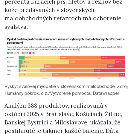
percenta kuracích pŕs, filetov a rezňov bez
kože predávaných v slovenských
maloobchodných reťazcoch má ochorenie
svalstva.
Výskyt svalovej myopatie v slovenskom maloobchode. Zdroj:
Humánny pokrok, o.z./Vytvorené pomocou Datawrapper
Analýza 388 produktov, realizovaná v
októbri 2025 v Bratislave, Košiciach, Žiline,
Banskej Bystrici a Miloslavove, ukázala, že
postihnuté je takmer každé balenie. Dáta