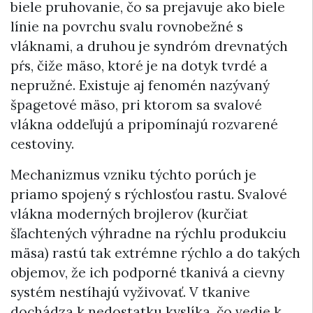
biele pruhovanie, čo sa prejavuje ako biele
línie na povrchu svalu rovnobežné s
vláknami, a druhou je syndróm drevnatých
pŕs, čiže mäso, ktoré je na dotyk tvrdé a
nepružné. Existuje aj fenomén nazývaný
špagetové mäso, pri ktorom sa svalové
vlákna oddeľujú a pripomínajú rozvarené
cestoviny.
Mechanizmus vzniku týchto porúch je
priamo spojený s rýchlosťou rastu. Svalové
vlákna moderných brojlerov (kurčiat
šľachtených výhradne na rýchlu produkciu
mäsa) rastú tak extrémne rýchlo a do takých
objemov, že ich podporné tkanivá a cievny
systém nestíhajú vyživovať. V tkanive
dochádza k nedostatku kyslíka, čo vedie k