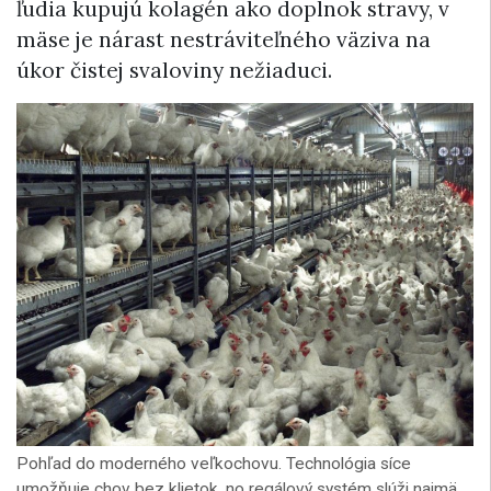
ľudia kupujú kolagén ako doplnok stravy, v
mäse je nárast nestráviteľného väziva na
úkor čistej svaloviny nežiaduci.
Pohľad do moderného veľkochovu. Technológia síce
umožňuje chov bez klietok, no regálový systém slúži najmä