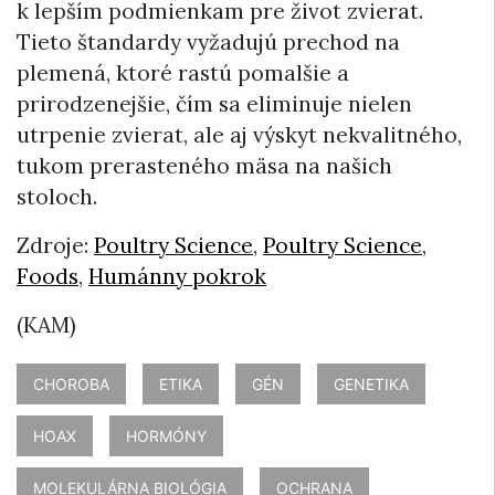
k lepším podmienkam pre život zvierat.
Tieto štandardy vyžadujú prechod na
plemená, ktoré rastú pomalšie a
prirodzenejšie, čím sa eliminuje nielen
utrpenie zvierat, ale aj výskyt nekvalitného,
tukom prerasteného mäsa na našich
stoloch.
Zdroje:
Poultry Science
,
Poultry Science
,
Foods
,
Humánny pokrok
(KAM)
CHOROBA
ETIKA
GÉN
GENETIKA
HOAX
HORMÓNY
MOLEKULÁRNA BIOLÓGIA
OCHRANA