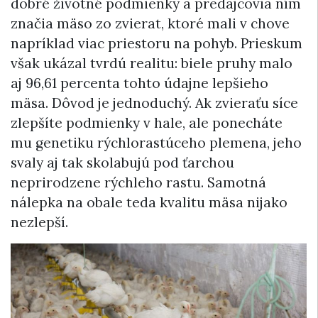
dobré životné podmienky a predajcovia ním
značia mäso zo zvierat, ktoré mali v chove
napríklad viac priestoru na pohyb. Prieskum
však ukázal tvrdú realitu: biele pruhy malo
aj 96,61 percenta tohto údajne lepšieho
mäsa. Dôvod je jednoduchý. Ak zvieraťu síce
zlepšíte podmienky v hale, ale ponecháte
mu genetiku rýchlorastúceho plemena, jeho
svaly aj tak skolabujú pod ťarchou
neprirodzene rýchleho rastu. Samotná
nálepka na obale teda kvalitu mäsa nijako
nezlepší.