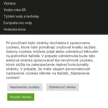
Výstavy
Vedec roka SR
Týždeň vedy a techniky
Európska noc vedy
Vedecká show
Konferencie / workshopy
Pri používaní tejto stránky dochádza k spracovaniu
PUBLIKUJEME
cookies, ktoré nám pomáhajú zvyšovať kvalitu služieb.
Súbory cookies môžete prijať alebo odmietnuť kliknutím
na jednotlivé tlačidlá. V prípade odmietnutia bude táto
webová stránka spracovávať iba nevyhnuté cookies,
ktoré slúžia na zabezpečenie riadnej funkcionality
stránky. V prípade, že máte záujem perzonalizovať
nastavenie cookies kliknite na tlačidlo „Nastavenie
cookies“.
Nastavenie cookies
Odmietnuť všetko
Povoliť všetko