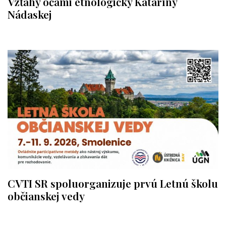
Vzťahy očami etnologičky Kataríny
Nádaskej
CVTI SR spoluorganizuje prvú Letnú školu
občianskej vedy