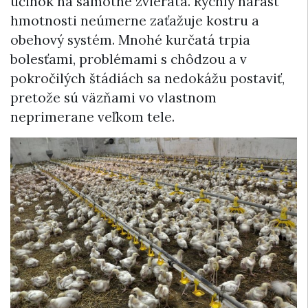
účinok na samotné zvieratá. Rýchly nárast
hmotnosti neúmerne zaťažuje kostru a
obehový systém. Mnohé kurčatá trpia
bolesťami, problémami s chôdzou a v
pokročilých štádiách sa nedokážu postaviť,
pretože sú väzňami vo vlastnom
neprimerane veľkom tele.