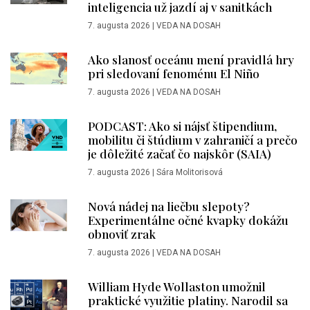
inteligencia už jazdí aj v sanitkách
7. augusta 2026
|
VEDA NA DOSAH
Ako slanosť oceánu mení pravidlá hry
pri sledovaní fenoménu El Niño
7. augusta 2026
|
VEDA NA DOSAH
PODCAST: Ako si nájsť štipendium,
mobilitu či štúdium v zahraničí a prečo
je dôležité začať čo najskôr (SAIA)
7. augusta 2026
|
Sára Molitorisová
Nová nádej na liečbu slepoty?
Experimentálne očné kvapky dokážu
obnoviť zrak
7. augusta 2026
|
VEDA NA DOSAH
William Hyde Wollaston umožnil
praktické využitie platiny. Narodil sa