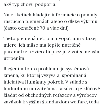
aký typ chovu podporia.
Na etiketách hľadajte informácie o pomaly
rastúcich plemenách alebo o dĺžke výkrmu
(často označené 70 a viac dní).
Tieto plemená netrpia myopatiami v takej
miere, ich mäso má lepšie nutričné
parametre a zvieratá prežijú život s menším
utrpením.
Riešením tohto problému je systémová
zmena, ku ktorej vyzýva aj spomínaná
iniciatíva Humánny pokrok. V súlade s
hodnotami udržateľnosti a súcitu je kľúčové
žiadať od obchodných reťazcov a výrobcov
záväzok k vyšším štandardom welfare, teda