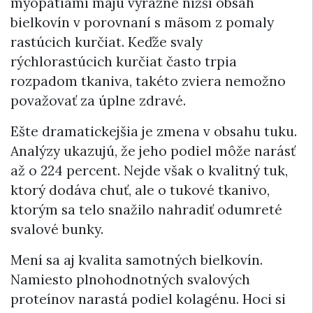
myopatiami majú výrazne nižší obsah
bielkovín v porovnaní s mäsom z pomaly
rastúcich kurčiat. Keďže svaly
rýchlorastúcich kurčiat často trpia
rozpadom tkaniva, takéto zviera nemožno
považovať za úplne zdravé.
Ešte dramatickejšia je zmena v obsahu tuku.
Analýzy ukazujú, že jeho podiel môže narásť
až o 224 percent. Nejde však o kvalitný tuk,
ktorý dodáva chuť, ale o tukové tkanivo,
ktorým sa telo snažilo nahradiť odumreté
svalové bunky.
Mení sa aj kvalita samotných bielkovín.
Namiesto plnohodnotných svalových
proteínov narastá podiel kolagénu. Hoci si