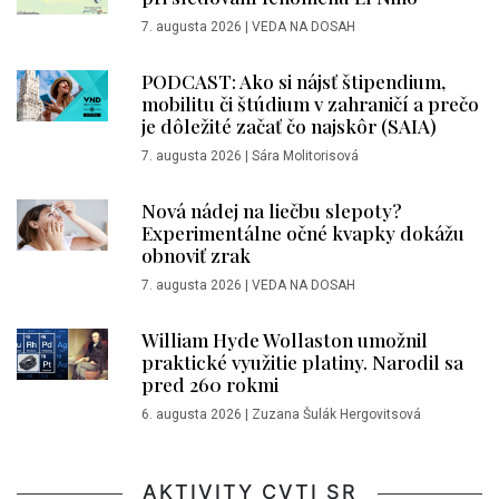
7. augusta 2026
|
VEDA NA DOSAH
PODCAST: Ako si nájsť štipendium,
mobilitu či štúdium v zahraničí a prečo
je dôležité začať čo najskôr (SAIA)
7. augusta 2026
|
Sára Molitorisová
Nová nádej na liečbu slepoty?
Experimentálne očné kvapky dokážu
obnoviť zrak
7. augusta 2026
|
VEDA NA DOSAH
William Hyde Wollaston umožnil
praktické využitie platiny. Narodil sa
pred 260 rokmi
6. augusta 2026
|
Zuzana Šulák Hergovitsová
AKTIVITY CVTI SR