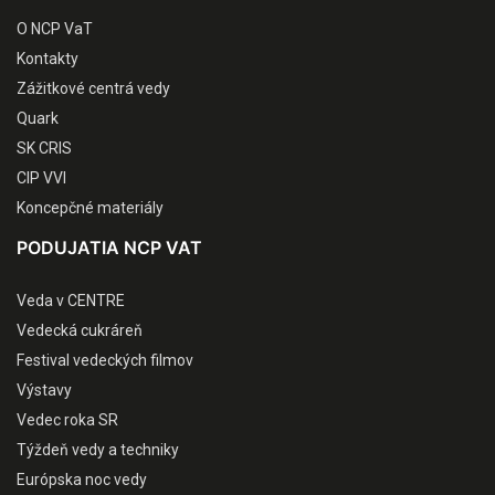
O NCP VaT
Kontakty
Zážitkové centrá vedy
Quark
SK CRIS
CIP VVI
Koncepčné materiály
PODUJATIA NCP VAT
Veda v CENTRE
Vedecká cukráreň
Festival vedeckých filmov
Výstavy
Vedec roka SR
Týždeň vedy a techniky
Európska noc vedy