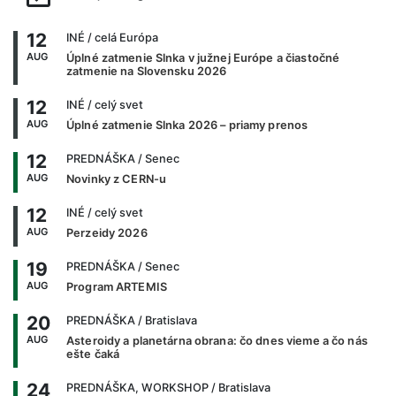
12
INÉ
/ celá Európa
AUG
Úplné zatmenie Slnka v južnej Európe a čiastočné
zatmenie na Slovensku 2026
12
INÉ
/ celý svet
AUG
Úplné zatmenie Slnka 2026 – priamy prenos
12
PREDNÁŠKA
/ Senec
AUG
Novinky z CERN-u
12
INÉ
/ celý svet
AUG
Perzeidy 2026
19
PREDNÁŠKA
/ Senec
AUG
Program ARTEMIS
20
PREDNÁŠKA
/ Bratislava
AUG
Asteroidy a planetárna obrana: čo dnes vieme a čo nás
ešte čaká
24
PREDNÁŠKA, WORKSHOP
/ Bratislava