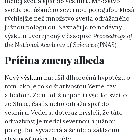
menej svetla späť do vesmíru. Množstvo
svetla odrážaného severnou pologuľou klesá
rýchlejšie než množstvo svetla odrážaného
južnou pologuľou. Naznačuje to nedávny
výskum uverejnený v časopise
Proceedings of
the National Academy of Sciences
(PNAS
).
Príčina zmeny albeda
Nový výskum
narušil dlhoročnú hypotézu o
tom, ako je to so žiarivosťou Zeme, tzv.
albedom. Zem totiž nepohltí všetko svetlo
zo Slnka, časť z neho odráža späť do
vesmíru. Vedci si doteraz mysleli, že táto
odrazivosť je medzi severnou a južnou
pologuľou vyvážená a že ide o základnú
vlastnosť našej planéty.