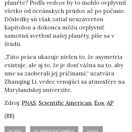
planéte? Podľa vedcov by to mohlo ovplyvniť
všetko od oceánskych prúdov až po počasie.
Dôsledky sú však zatiaľ neuzavretou
kapitolou a dokonca môžu ovplyvniť
samotnú svetlosť našej planéty, píše sa v
štúdii.
„Táto práca ukazuje nielen to, že asymetria
existuje, ale aj to, že je dosť vážna na to, aby
sme sa zaoberali jej príčinami,“ uzatvára
Zhanqing Li, vedec venujúci sa atmosfére na
Marylandskej univerzite.
Zdroj:
PNAS
,
Scientific American
,
Eos
,
AP
(RR)
KLÍMA
KLIMATICKÉ ZMENY
NASA