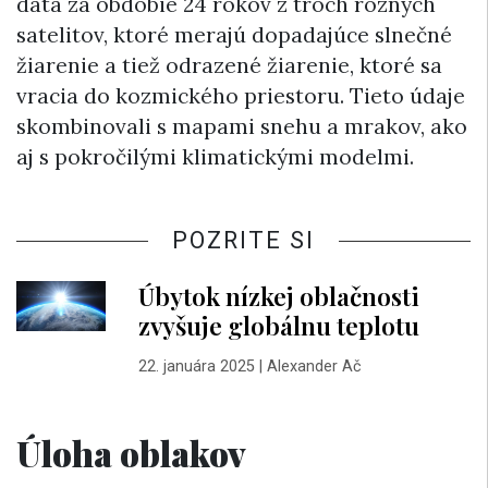
dáta za obdobie 24 rokov z troch rôznych
satelitov, ktoré merajú dopadajúce slnečné
žiarenie a tiež odrazené žiarenie, ktoré sa
vracia do kozmického priestoru. Tieto údaje
skombinovali s mapami snehu a mrakov, ako
aj s pokročilými klimatickými modelmi.
POZRITE SI
Úbytok nízkej oblačnosti
zvyšuje globálnu teplotu
22. januára 2025
|
Alexander Ač
Úloha oblakov