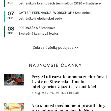
AUG
Letná škola kvantových technológií 2026 v Bratislave
07
CVTI SR, PREDNÁŠKA, WORKSHOP
/ Smolenice
SEP
Letná škola občianskej vedy
08
PREDNÁŠKA
/ Bratislava
SEP
Skutočná kvantová fyzika
Zobraziť všetky podujatia >>
NAJNOVŠIE ČLÁNKY
Prvý AI ultrazvuk pomáha zachraňovať
životy na Slovensku. Umelá
inteligencia už jazdí aj v sanitkách
7. augusta 2026
|
VEDA NA DOSAH
Ako slanosť oceánu mení pravidlá hry
pri sledovaní fenoménu El Niño