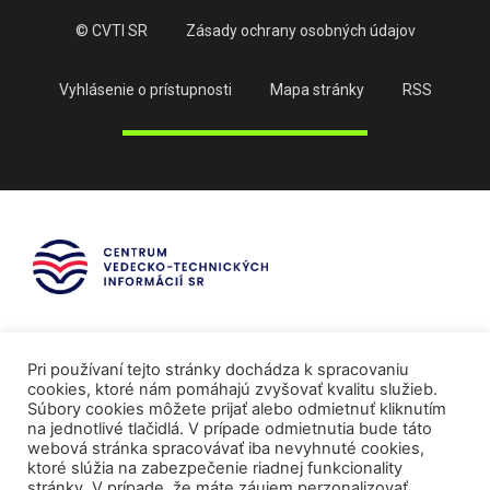
© CVTI SR
Zásady ochrany osobných údajov
Vyhlásenie o prístupnosti
Mapa stránky
RSS
Pri používaní tejto stránky dochádza k spracovaniu
cookies, ktoré nám pomáhajú zvyšovať kvalitu služieb.
Súbory cookies môžete prijať alebo odmietnuť kliknutím
na jednotlivé tlačidlá. V prípade odmietnutia bude táto
webová stránka spracovávať iba nevyhnuté cookies,
ktoré slúžia na zabezpečenie riadnej funkcionality
stránky. V prípade, že máte záujem perzonalizovať