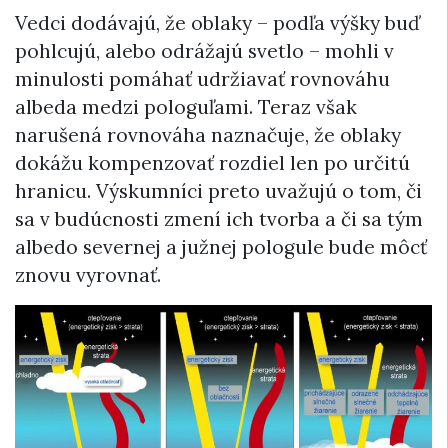
Vedci dodávajú, že oblaky – podľa výšky buď
pohlcujú, alebo odrážajú svetlo – mohli v
minulosti pomáhať udržiavať rovnováhu
albeda medzi pologuľami. Teraz však
narušená rovnováha naznačuje, že oblaky
dokážu kompenzovať rozdiel len po určitú
hranicu. Výskumníci preto uvažujú o tom, či
sa v budúcnosti zmení ich tvorba a či sa tým
albedo severnej a južnej pologule bude môcť
znovu vyrovnať.