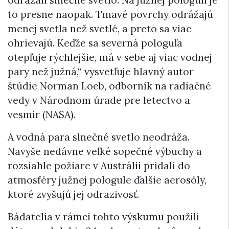
to presne naopak. Tmavé povrchy odrážajú
menej svetla než svetlé, a preto sa viac
ohrievajú. Keďže sa severná pologuľa
otepľuje rýchlejšie, má v sebe aj viac vodnej
pary než južná,“ vysvetľuje hlavný autor
štúdie Norman Loeb, odborník na radiačné
vedy v Národnom úrade pre letectvo a
vesmír (NASA).
A vodná para slnečné svetlo neodráža.
Navyše nedávne veľké sopečné výbuchy a
rozsiahle požiare v Austrálii pridali do
atmosféry južnej pologule ďalšie aerosóly,
ktoré zvyšujú jej odrazivosť.
Bádatelia v rámci tohto výskumu použili