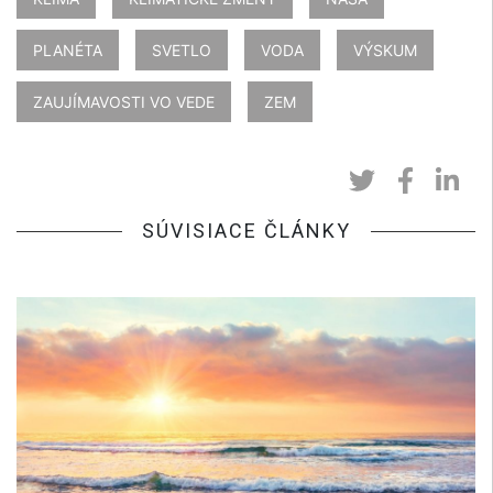
PLANÉTA
SVETLO
VODA
VÝSKUM
ZAUJÍMAVOSTI VO VEDE
ZEM
SÚVISIACE ČLÁNKY