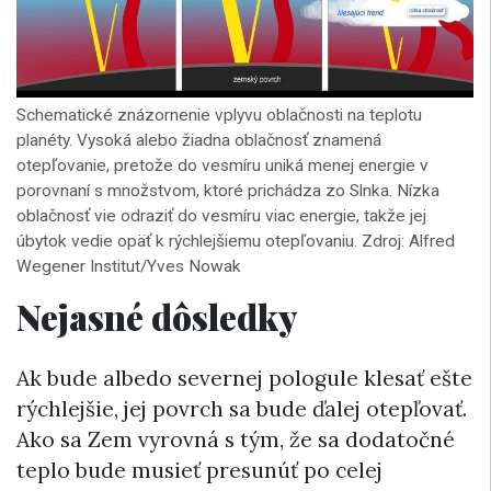
Schematické znázornenie vplyvu oblačnosti na teplotu
planéty. Vysoká alebo žiadna oblačnosť znamená
otepľovanie, pretože do vesmíru uniká menej energie v
porovnaní s množstvom, ktoré prichádza zo Slnka. Nízka
oblačnosť vie odraziť do vesmíru viac energie, takže jej
úbytok vedie opäť k rýchlejšiemu otepľovaniu. Zdroj: Alfred
Wegener Institut/Yves Nowak
Nejasné dôsledky
Ak bude albedo severnej pologule klesať ešte
rýchlejšie, jej povrch sa bude ďalej otepľovať.
Ako sa Zem vyrovná s tým, že sa dodatočné
teplo bude musieť presunúť po celej