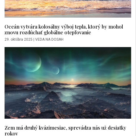
Oceán vytvára kolosálny výboj tepla, ktorý by mohol
znovu rozdúchať globálne otepľovanie
29. októbra 2025
|
VEDA NA DOSAH
Zem má druhý kvázimesiac, sprevádza nás už desiatky
rokov