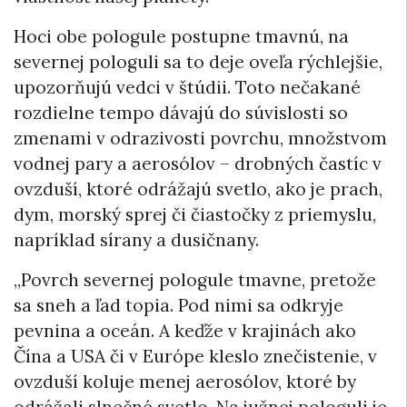
Hoci obe pologule postupne tmavnú, na
severnej pologuli sa to deje oveľa rýchlejšie,
upozorňujú vedci v štúdii. Toto nečakané
rozdielne tempo dávajú do súvislosti so
zmenami v odrazivosti povrchu, množstvom
vodnej pary a aerosólov – drobných častíc v
ovzduší, ktoré odrážajú svetlo, ako je prach,
dym, morský sprej či čiastočky z priemyslu,
napríklad sírany a dusičnany.
„Povrch severnej pologule tmavne, pretože
sa sneh a ľad topia. Pod nimi sa odkryje
pevnina a oceán. A keďže v krajinách ako
Čína a USA či v Európe kleslo znečistenie, v
ovzduší koluje menej aerosólov, ktoré by
odrážali slnečné svetlo. Na južnej pologuli je