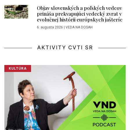
Objav slovenských a poľských vedcov
prináša prekvapujúci vedecký zvrat v
evolučnej histórii európskych jašteríc
6. augusta 2026
|
VEDA NA DOSAH
AKTIVITY CVTI SR
KULTÚRA