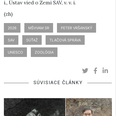
i., Ústav vied o Zemi SAV, v. v. i.
(zh)
2026
MŠVVAM SR
PETER VRŠANSKÝ
SAV
SÚŤAŽ
TLAČOVÁ SPRÁVA
UNESCO
ZOOLÓGIA
SÚVISIACE ČLÁNKY