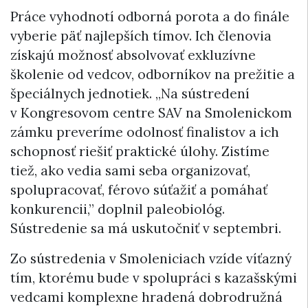
Práce vyhodnotí odborná porota a do finále
vyberie päť najlepších tímov. Ich členovia
získajú možnosť absolvovať exkluzívne
školenie od vedcov, odborníkov na prežitie a
špeciálnych jednotiek. „Na sústredení
v Kongresovom centre SAV na Smolenickom
zámku preveríme odolnosť finalistov a ich
schopnosť riešiť praktické úlohy. Zistíme
tiež, ako vedia sami seba organizovať,
spolupracovať, férovo súťažiť a pomáhať
konkurencii,” doplnil paleobiológ.
Sústredenie sa má uskutočniť v septembri.
Zo sústredenia v Smoleniciach vzíde víťazný
tím, ktorému bude v spolupráci s kazašskými
vedcami komplexne hradená dobrodružná