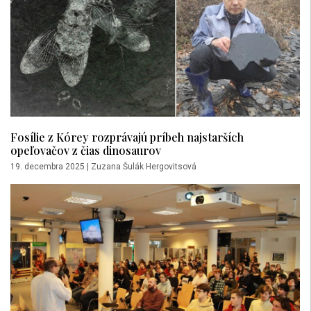
Fosílie z Kórey rozprávajú príbeh najstarších
opeľovačov z čias dinosaurov
19. decembra 2025
|
Zuzana Šulák Hergovitsová