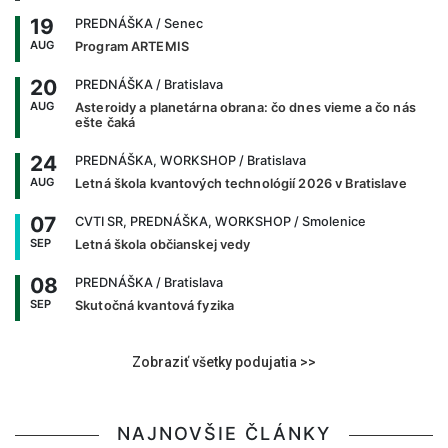
19
PREDNÁŠKA
/ Senec
AUG
Program ARTEMIS
20
PREDNÁŠKA
/ Bratislava
AUG
Asteroidy a planetárna obrana: čo dnes vieme a čo nás
ešte čaká
24
PREDNÁŠKA, WORKSHOP
/ Bratislava
AUG
Letná škola kvantových technológií 2026 v Bratislave
07
CVTI SR, PREDNÁŠKA, WORKSHOP
/ Smolenice
SEP
Letná škola občianskej vedy
08
PREDNÁŠKA
/ Bratislava
SEP
Skutočná kvantová fyzika
Zobraziť všetky podujatia >>
NAJNOVŠIE ČLÁNKY