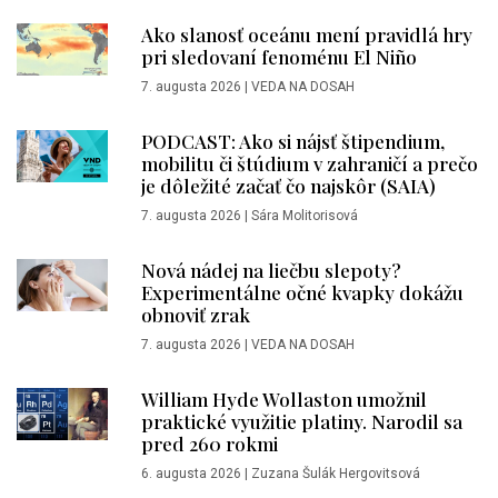
Ako slanosť oceánu mení pravidlá hry
pri sledovaní fenoménu El Niño
7. augusta 2026
|
VEDA NA DOSAH
PODCAST: Ako si nájsť štipendium,
mobilitu či štúdium v zahraničí a prečo
je dôležité začať čo najskôr (SAIA)
7. augusta 2026
|
Sára Molitorisová
Nová nádej na liečbu slepoty?
Experimentálne očné kvapky dokážu
obnoviť zrak
7. augusta 2026
|
VEDA NA DOSAH
William Hyde Wollaston umožnil
praktické využitie platiny. Narodil sa
pred 260 rokmi
6. augusta 2026
|
Zuzana Šulák Hergovitsová