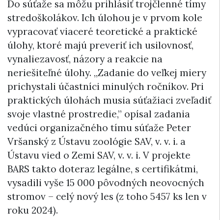
Do súťaže sa môžu prihlásiť trojčlenné tímy
stredoškolákov. Ich úlohou je v prvom kole
vypracovať viaceré teoretické a praktické
úlohy, ktoré majú preveriť ich usilovnosť,
vynaliezavosť, názory a reakcie na
neriešiteľné úlohy. „Zadanie do veľkej miery
prichystali účastníci minulých ročníkov. Pri
praktických úlohách musia súťažiaci zveľadiť
svoje vlastné prostredie,” opísal zadania
vedúci organizačného tímu súťaže Peter
Vršanský z Ústavu zoológie SAV, v. v. i. a
Ústavu vied o Zemi SAV, v. v. i. V projekte
BARS takto doteraz legálne, s certifikátmi,
vysadili vyše 15 000 pôvodných neovocných
stromov – celý nový les (z toho 5457 ks len v
roku 2024).