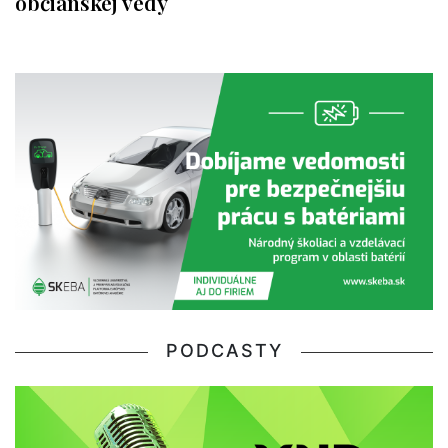
občianskej vedy
PODCASTY