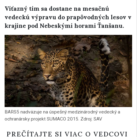
Víťazný tím sa dostane na mesačnú
vedeckú výpravu do prapôvodných lesov v
krajine pod Nebeskými horami Ťanšanu.
BARS5 nadväzuje na úspešný medzinárodný vedecký a
ochranársky projekt SUMACO 2015. Zdroj: SAV
PREČÍTAJTE SI VIAC O VEDCOVI