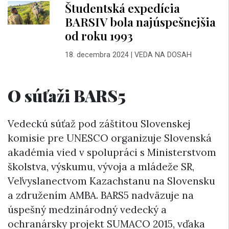
Študentská expedícia
BARSIV bola najúspešnejšia
od roku 1993
18. decembra 2024
|
VEDA NA DOSAH
O súťaži BARS5
Vedeckú súťaž pod záštitou Slovenskej
komisie pre UNESCO organizuje Slovenská
akadémia vied v spolupráci s Ministerstvom
školstva, výskumu, vývoja a mládeže SR,
Veľvyslanectvom Kazachstanu na Slovensku
a združením AMBA. BARS5 nadväzuje na
úspešný medzinárodný vedecký a
ochranársky projekt SUMACO 2015, vďaka