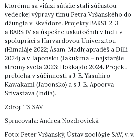
ktorému sa víťazi súťaže stali súčasťou
vedeckej výpravy tímu Petra Vršanského do
džungle v Ekvádore. Projekty BARS1, 2, 3
a BARS IV sa úspešne uskutočnili v Indii v
spolupráci s Harvardovou Univerzitou
(Himaláje 2022; Ásam, Madhjapradéš a Dillí
2024) a v Japonsku (Jakušima – najstaršie
stromy sveta 2023; Hokkajdo 2024. Projekt
prebieha v súčinnosti s J. E. Yasuhiro
Kawakami (Japonsko) a s J. E. Apoorva
Srivastava (India).
Zdroj: TS SAV
Spracovala: Andrea Nozdrovická
Foto: Peter Vršanský, Ústav zoológie SAV, v. v.