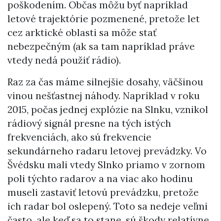
poškodením. Občas môžu byť napríklad
letové trajektórie pozmenené, pretože let
cez arktické oblasti sa môže stať
nebezpečným (ak sa tam napríklad práve
vtedy nedá použiť rádio).
Raz za čas máme silnejšie dosahy, väčšinou
vinou nešťastnej náhody. Napríklad v roku
2015, počas jednej explózie na Slnku, vznikol
rádiový signál presne na tých istých
frekvenciách, ako sú frekvencie
sekundárneho radaru letovej prevádzky. Vo
Švédsku mali vtedy Slnko priamo v zornom
poli týchto radarov a na viac ako hodinu
museli zastaviť letovú prevádzku, pretože
ich radar bol oslepený. Toto sa nedeje veľmi
často, ale keď sa to stane, sú škody relatívne