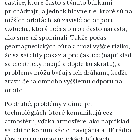
častice, ktoré často s týmito búrkami
prichádzajú, a jednak hlavne tie, ktoré sú na
nižších orbitách, sú závislé od odporu
vzduchu, ktorý počas búrok často narastá,
ako sme už spomínali. Takže počas
geomagnetických búrok hrozí vyššie riziko,
že sa satelity pokazia pre častice (napríklad
sa elektricky nabijú a dôjde ku skratu), a
problémy môžu byť aj s ich dráhami, keďže
zrazu čelia omnoho vyššiemu odporu na
orbite.
Po druhé, problémy vidíme pri
technológiách, ktoré komunikujú cez
atmosféru, vďaka atmosfére, ako napríklad
satelitné komunikácie, navigácia a HF rádio.
Často pri geomagnetických búrkach