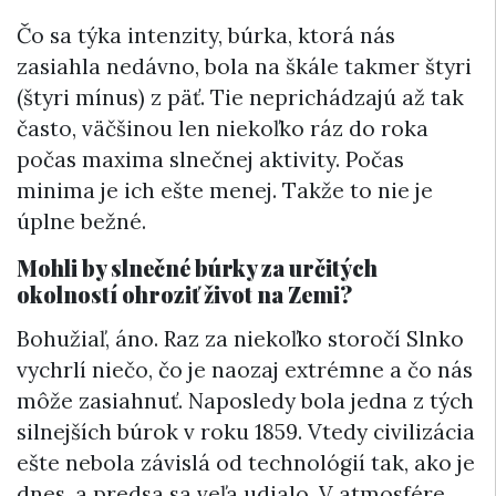
Čo sa týka intenzity, búrka, ktorá nás
zasiahla nedávno, bola na škále takmer štyri
(štyri mínus) z päť. Tie neprichádzajú až tak
často, väčšinou len niekoľko ráz do roka
počas maxima slnečnej aktivity. Počas
minima je ich ešte menej. Takže to nie je
úplne bežné.
Mohli by slnečné búrky za určitých
okolností ohroziť život na Zemi?
Bohužiaľ, áno. Raz za niekoľko storočí Slnko
vychrlí niečo, čo je naozaj extrémne a čo nás
môže zasiahnuť. Naposledy bola jedna z tých
silnejších búrok v roku 1859. Vtedy civilizácia
ešte nebola závislá od technológií tak, ako je
dnes, a predsa sa veľa udialo. V atmosfére