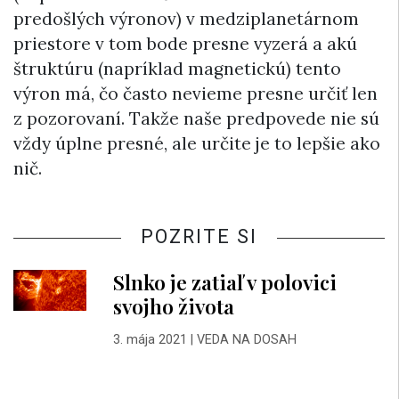
predošlých výronov) v medziplanetárnom
priestore v tom bode presne vyzerá a akú
štruktúru (napríklad magnetickú) tento
výron má, čo často nevieme presne určiť len
z pozorovaní. Takže naše predpovede nie sú
vždy úplne presné, ale určite je to lepšie ako
nič.
POZRITE SI
Slnko je zatiaľ v polovici
svojho života
3. mája 2021
|
VEDA NA DOSAH