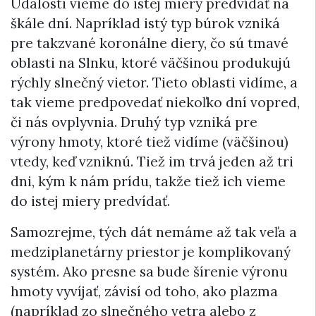
Udalosti vieme do istej miery predvídať na
škále dní. Napríklad istý typ búrok vzniká
pre takzvané koronálne diery, čo sú tmavé
oblasti na Slnku, ktoré väčšinou produkujú
rýchly slnečný vietor. Tieto oblasti vidíme, a
tak vieme predpovedať niekoľko dní vopred,
či nás ovplyvnia. Druhý typ vzniká pre
výrony hmoty, ktoré tiež vidíme (väčšinou)
vtedy, keď vzniknú. Tiež im trvá jeden až tri
dni, kým k nám prídu, takže tiež ich vieme
do istej miery predvídať.
Samozrejme, tých dát nemáme až tak veľa a
medziplanetárny priestor je komplikovaný
systém. Ako presne sa bude šírenie výronu
hmoty vyvíjať, závisí od toho, ako plazma
(napríklad zo slnečného vetra alebo z