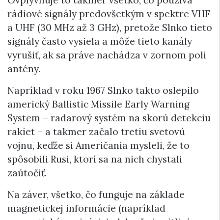
Ovplyvňuje to takmer všetko, čo používa
rádiové signály predovšetkým v spektre VHF
a UHF (30 MHz až 3 GHz), pretože Slnko tieto
signály často vysiela a môže tieto kanály
vyrušiť, ak sa práve nachádza v zornom poli
antény.
Napríklad v roku 1967 Slnko takto oslepilo
americký Ballistic Missile Early Warning
System – radarový systém na skorú detekciu
rakiet – a takmer začalo tretiu svetovú
vojnu, keďže si Američania mysleli, že to
spôsobili Rusi, ktorí sa na nich chystali
zaútočiť.
Na záver, všetko, čo funguje na základe
magnetickej informácie (napríklad