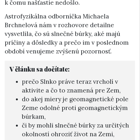
k čomu našťastie nedošlo.
Astrofyzikálna odborníčka Michaela
Brchnelová nám v rozhovore detailne
vysvetlila, čo sú slnečné búrky, aké majú
príčiny a dôsledky a prečo im v poslednom
období venujeme zvýšenú pozornosť.
V článku sa dočítate:
prečo Slnko práve teraz vrcholí v
aktivite a čo to znamená pre Zem,
do akej miery je geomagnetické pole
Zeme odolné proti geomagnetickým
búrkam,
či by mohli slnečné búrky za určitých
okolností ohroziť život na Zemi,