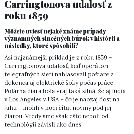
Carringtonova udalosť z
roku 1859
Môžete uviesť nejaké známe prípady
významných slnečných búrok v histórii a
následky, ktoré spôsobili?
Asi najznámejší príklad je z roku 1859 –
Carringtonova udalosť, keď operátori
telegrafných sietí nahlasovali požiare a
dokonca aj elektrické šoky počas práce.
Polárna žiara bola vraj taká silná, že aj ľudia
v Los Angeles v USA – čo je naozaj dosť na
juhu – mohli v noci čítať noviny pod jej
žiarou. Vtedy sme však ešte neboli od
technológií závislí ako dnes.