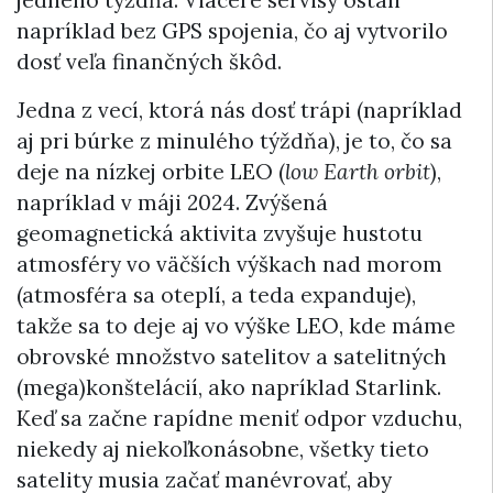
jedného týždňa. Viaceré servisy ostali
napríklad bez GPS spojenia, čo aj vytvorilo
dosť veľa finančných škôd.
Jedna z vecí, ktorá nás dosť trápi (napríklad
aj pri búrke z minulého týždňa), je to, čo sa
deje na nízkej orbite LEO (
low Earth orbit
),
napríklad v máji 2024. Zvýšená
geomagnetická aktivita zvyšuje hustotu
atmosféry vo väčších výškach nad morom
(atmosféra sa oteplí, a teda expanduje),
takže sa to deje aj vo výške LEO, kde máme
obrovské množstvo satelitov a satelitných
(mega)konštelácií, ako napríklad Starlink.
Keď sa začne rapídne meniť odpor vzduchu,
niekedy aj niekoľkonásobne, všetky tieto
satelity musia začať manévrovať, aby