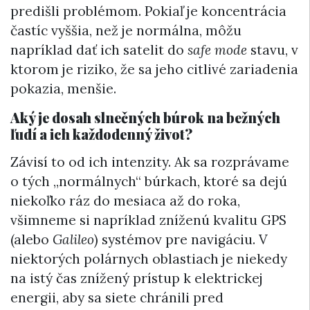
predišli problémom. Pokiaľ je koncentrácia
častíc vyššia, než je normálna, môžu
napríklad dať ich satelit do
safe mode
stavu, v
ktorom je riziko, že sa jeho citlivé zariadenia
pokazia, menšie.
Aký je dosah slnečných búrok na bežných
ľudí a ich každodenný život?
Závisí to od ich intenzity. Ak sa rozprávame
o tých „normálnych“ búrkach, ktoré sa dejú
niekoľko ráz do mesiaca až do roka,
všimneme si napríklad zníženú kvalitu GPS
(alebo
Galileo
) systémov pre navigáciu. V
niektorých polárnych oblastiach je niekedy
na istý čas znížený prístup k elektrickej
energii, aby sa siete chránili pred