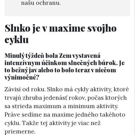
našu ochranu.
Slnko je v maxime svojho
cyklu
Minulý týždeň bola Zem vystavená
intenzívnym účinkom slnečných búrok. Je
to bežný jav alebo to bolo teraz v niečom
výnimočné?
Závisí od roku. Slnko má cykly aktivity, ktoré
trvajú zhruba jedenásť rokov, počas ktorých
sa strieda maximum a minimum aktivity.
Práve sedíme na maxime jedného takéhoto
cyklu. Takže tej aktivity je viac než
priemerne.