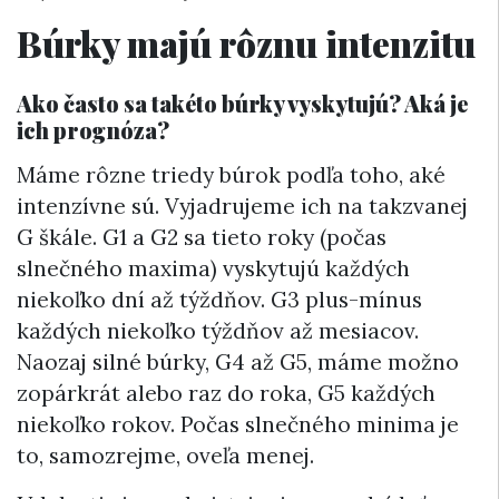
Búrky majú rôznu intenzitu
Ako často sa takéto búrky vyskytujú? Aká je
ich prognóza?
Máme rôzne triedy búrok podľa toho, aké
intenzívne sú. Vyjadrujeme ich na takzvanej
G škále. G1 a G2 sa tieto roky (počas
slnečného maxima) vyskytujú každých
niekoľko dní až týždňov. G3 plus-mínus
každých niekoľko týždňov až mesiacov.
Naozaj silné búrky, G4 až G5, máme možno
zopárkrát alebo raz do roka, G5 každých
niekoľko rokov. Počas slnečného minima je
to, samozrejme, oveľa menej.