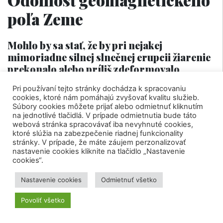
poľa Zeme
Mohlo by sa stať, že by pri nejakej
mimoriadne silnej slnečnej erupcii žiarenie
prekonalo alebo príliš zdeformovalo
ochranné geomagnetické pole Zeme? Čo by
Pri používaní tejto stránky dochádza k spracovaniu
potom nastalo?
cookies, ktoré nám pomáhajú zvyšovať kvalitu služieb.
Súbory cookies môžete prijať alebo odmietnuť kliknutím
V princípe áno, ale to nie je žiarenie z búrky,
na jednotlivé tlačidlá. V prípade odmietnutia bude táto
webová stránka spracovávať iba nevyhnuté cookies,
ale magnetické pole plazmy, ktorá k nám zo
ktoré slúžia na zabezpečenie riadnej funkcionality
Slnka prichádza (teda slnečný vietor alebo
stránky. V prípade, že máte záujem perzonalizovať
nastavenie cookies kliknite na tlačidlo „Nastavenie
výrony hmoty). Ich magnetické pole reaguje
cookies“.
s naším, a preto sa naše tiež mení.
Nastavenie cookies
Odmietnuť všetko
Geomagnetické pole sa nedá tak rýchlo
Povoliť všetko
deformovať na dlhodobej báze, pretože
vzniká vnútri v Zemi, ale na krátkodobej áno