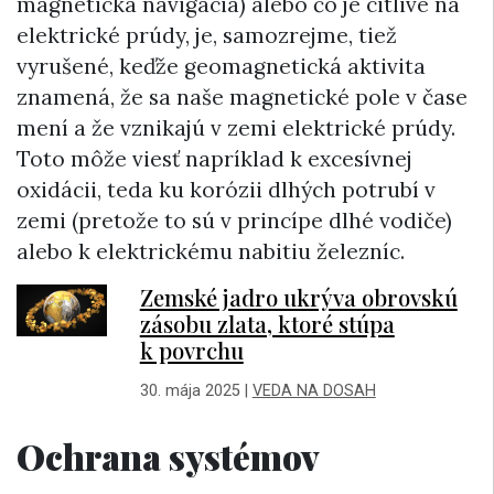
magnetická navigácia) alebo čo je citlivé na
elektrické prúdy, je, samozrejme, tiež
vyrušené, keďže geomagnetická aktivita
znamená, že sa naše magnetické pole v čase
mení a že vznikajú v zemi elektrické prúdy.
Toto môže viesť napríklad k excesívnej
oxidácii, teda ku korózii dlhých potrubí v
zemi (pretože to sú v princípe dlhé vodiče)
alebo k elektrickému nabitiu železníc.
Zemské jadro ukrýva obrovskú
zásobu zlata, ktoré stúpa
k povrchu
30. mája 2025
|
VEDA NA DOSAH
Ochrana systémov