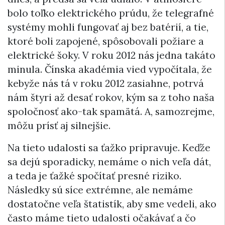
bolo toľko elektrického prúdu, že telegrafné
systémy mohli fungovať aj bez batérií, a tie,
ktoré boli zapojené, spôsobovali požiare a
elektrické šoky. V roku 2012 nás jedna takáto
minula. Čínska akadémia vied vypočítala, že
kebyže nás tá v roku 2012 zasiahne, potrvá
nám štyri až desať rokov, kým sa z toho naša
spoločnosť ako-tak spamätá. A, samozrejme,
môžu prísť aj silnejšie.
Na tieto udalosti sa ťažko pripravuje. Keďže
sa dejú sporadicky, nemáme o nich veľa dát,
a teda je ťažké spočítať presné riziko.
Následky sú síce extrémne, ale nemáme
dostatočne veľa štatistík, aby sme vedeli, ako
často máme tieto udalosti očakávať a čo