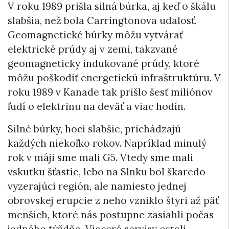
V roku 1989 prišla silná búrka, aj keď o škálu
slabšia, než bola Carringtonova udalosť.
Geomagnetické búrky môžu vytvárať
elektrické prúdy aj v zemi, takzvané
geomagneticky indukované prúdy, ktoré
môžu poškodiť energetickú infraštruktúru. V
roku 1989 v Kanade tak prišlo šesť miliónov
ľudí o elektrinu na deväť a viac hodín.
Silné búrky, hoci slabšie, prichádzajú
každých niekoľko rokov. Napríklad minulý
rok v máji sme mali G5. Vtedy sme mali
vskutku šťastie, lebo na Slnku bol škaredo
vyzerajúci región, ale namiesto jednej
obrovskej erupcie z neho vzniklo štyri až päť
menších, ktoré nás postupne zasiahli počas