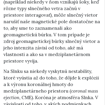
(napríklad niekedy v ňom vznikajú šoky, keď
rôzne typy slnečného vetra začnú v
priestore interagovať), môže slnečný vietor
narušiť naše magnetické pole dostatočne na
to, aby sme to zaznamenali ako
geomagnetickú búrku. V tom prípade je
zdroj geomagnetickej búrky slnečný vietor a
jeho intenzita závisí od toho, aké má
vlastnosti a ako sa v medziplanetárnom
priestore vyvíja.
Na Slnku sa niekedy vyskytnú nestability,
ktoré vyústia až do toho, že dôjde k explózii
a k výronu koronálnej hmoty do
medziplanetárneho priestoru (
coronal mass
ejection
, CME). Koróna je atmosféra Slnka. V
závislosti od toho, v akých podmienkach