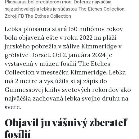
Pliosaurus bol predátorom morí. Doteraz najväčšia
najzachovalejšia lebka je súčasťou The Etches Collection.
Zdroj: FB The Etches Collection
Lebka pliosaura stará 150 miliónov rokov
bola objavená ešte v roku 2022 na pláži
jurského pobrežia v zálive Kimmeridge v
grófstve Dorset. Od 2. januára 2024 je
vystavená v múzeu fosílií The Etches
Collection v mestečku Kimmeridge. Lebka
má 2 metre a vyslúžila si aj zápis do
Guinnessovej
knihy svetových rekordov ako
najväčšia zachovaná lebka svojho druhu na
svete.
Objavil ju vášnivý zberateľ
fosílií