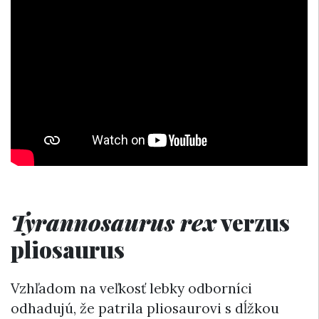
Tyrannosaurus rex
verzus
pliosaurus
Vzhľadom na veľkosť lebky odborníci
odhadujú, že patrila pliosaurovi s dĺžkou