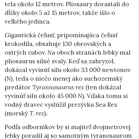
tela okolo 12 metrov. Pliosaury dorastali do
dĺžky okolo 5 až 15 metrov, takže išlo o
veľkého jedinca.
Gigantická čeľusť, pripomínajúca čeľusť
krokodíla, obsahuje 130 obrovských a
ostrých zubov. Na oboch stranách lebky mal
pliosaurus silné svaly. Keď sa zahryzol,
dokázal vyvinúť silu okolo 33 000 newtonov
(N), teda o niečo menej ako suchozemský
predátor
Tyrannosaurus rex
(ten dokázal
vyvinúť silu okolo 45 000 N). Vďaka tomu si
vodný dravec vyslúžil prezývku Sea Rex
(morský
T. rex
).
Podľa odborníkov by si majiteľ dvojmetrovej
lebky poradil aj so samotným tyranosaurom