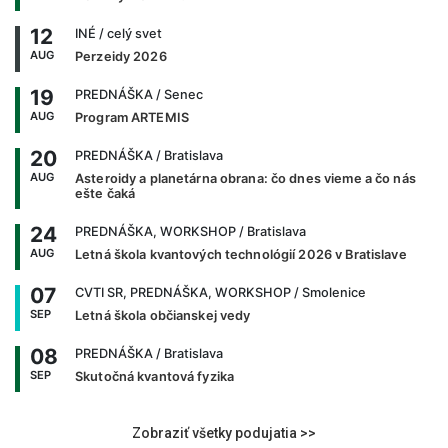
12
INÉ
/ celý svet
AUG
Perzeidy 2026
19
PREDNÁŠKA
/ Senec
AUG
Program ARTEMIS
20
PREDNÁŠKA
/ Bratislava
AUG
Asteroidy a planetárna obrana: čo dnes vieme a čo nás
ešte čaká
24
PREDNÁŠKA, WORKSHOP
/ Bratislava
AUG
Letná škola kvantových technológií 2026 v Bratislave
07
CVTI SR, PREDNÁŠKA, WORKSHOP
/ Smolenice
SEP
Letná škola občianskej vedy
08
PREDNÁŠKA
/ Bratislava
SEP
Skutočná kvantová fyzika
Zobraziť všetky podujatia >>