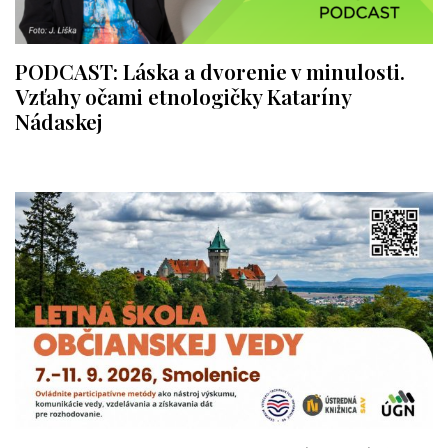
PODCAST: Láska a dvorenie v minulosti.
Vzťahy očami etnologičky Kataríny
Nádaskej