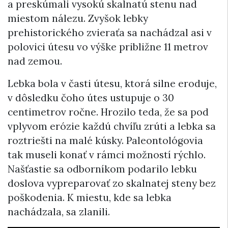
a preskúmali vysokú skalnatú stenu nad
miestom nálezu. Zvyšok lebky
prehistorického zvieraťa sa nachádzal asi v
polovici útesu vo výške približne 11 metrov
nad zemou.
Lebka bola v časti útesu, ktorá silne eroduje,
v dôsledku čoho útes ustupuje o 30
centimetrov ročne. Hrozilo teda, že sa pod
vplyvom erózie každú chvíľu zrúti a lebka sa
roztriešti na malé kúsky. Paleontológovia
tak museli konať v rámci možností rýchlo.
Našťastie sa odborníkom podarilo lebku
doslova vypreparovať zo skalnatej steny bez
poškodenia. K miestu, kde sa lebka
nachádzala, sa zlanili.