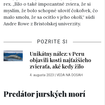
rex. „Išlo o také impozantné zviera, že si
myslím, že bolo schopné uloviť čokoľvek, čo
malo smolu, že sa ocitlo v jeho okolí,“ súdi
Andre Rowe z Bristolskej univerzity.
POZRITE SI
Unikátny nález: v Peru
objavili kosti najťažšieho
zvieraťa, aké kedy žilo
4. augusta 2023
|
VEDA NA DOSAH
Predátor jurských morí