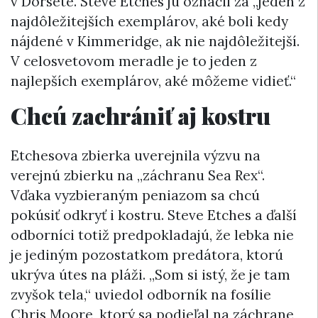
v Dorsete. Steve Etches ju označil za „jeden z
najdôležitejších exemplárov, aké boli kedy
nájdené v Kimmeridge, ak nie najdôležitejší.
V celosvetovom meradle je to jeden z
najlepších exemplárov, aké môžeme vidieť.“
Chcú zachrániť aj kostru
Etchesova zbierka uverejnila výzvu na
verejnú zbierku na „záchranu Sea Rex“.
Vďaka vyzbieraným peniazom sa chcú
pokúsiť odkryť i kostru. Steve Etches a ďalší
odborníci totiž predpokladajú, že lebka nie
je jediným pozostatkom predátora, ktorú
ukrýva útes na pláži. „Som si istý, že je tam
zvyšok tela,“ uviedol odborník na fosílie
Chris Moore, ktorý sa podieľal na záchrane