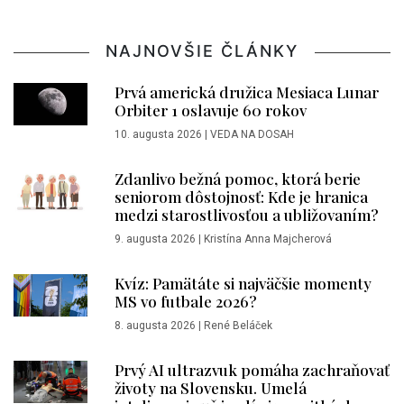
NAJNOVŠIE ČLÁNKY
Prvá americká družica Mesiaca Lunar
Orbiter 1 oslavuje 60 rokov
10. augusta 2026
|
VEDA NA DOSAH
Zdanlivo bežná pomoc, ktorá berie
seniorom dôstojnosť: Kde je hranica
medzi starostlivosťou a ubližovaním?
9. augusta 2026
|
Kristína Anna Majcherová
Kvíz: Pamätáte si najväčšie momenty
MS vo futbale 2026?
8. augusta 2026
|
René Beláček
Prvý AI ultrazvuk pomáha zachraňovať
životy na Slovensku. Umelá