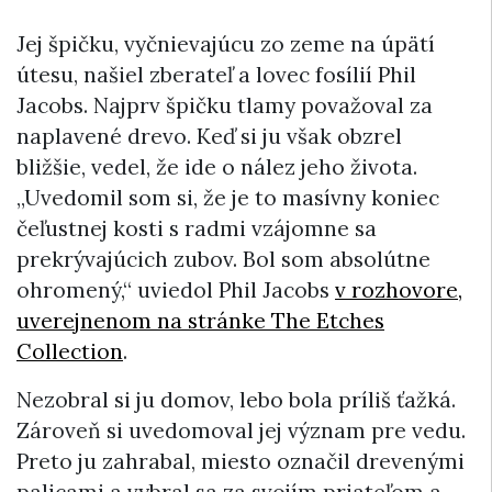
Jej špičku, vyčnievajúcu zo zeme na úpätí
útesu, našiel zberateľ a lovec fosílií Phil
Jacobs. Najprv špičku tlamy považoval za
naplavené drevo. Keď si ju však obzrel
bližšie, vedel, že ide o nález jeho života.
„Uvedomil som si, že je to masívny koniec
čeľustnej kosti s radmi vzájomne sa
prekrývajúcich zubov. Bol som absolútne
ohromený,“ uviedol Phil Jacobs
v rozhovore,
uverejnenom na stránke The Etches
Collection
.
Nezobral si ju domov, lebo bola príliš ťažká.
Zároveň si uvedomoval jej význam pre vedu.
Preto ju zahrabal, miesto označil drevenými
palicami a vybral sa za svojím priateľom a