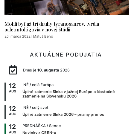
Mohli byť až tri druhy tyranosaurov, tvrdia
paleontológovia v novej štúdii
20. marca 2022
|
Matúš Beňo
AKTUÁLNE PODUJATIA
Dnes je
10. augusta
2026
12
INÉ
/ celá Európa
AUG
Úplné zatmenie Slnka v južnej Európe a čiastočné
zatmenie na Slovensku 2026
12
INÉ
/ celý svet
AUG
Úplné zatmenie Slnka 2026 – priamy prenos
12
PREDNÁŠKA
/ Senec
AUG
Novinky z CERN-u