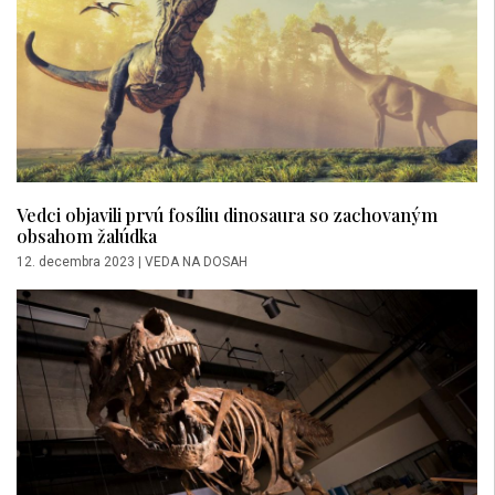
Vedci objavili prvú fosíliu dinosaura so zachovaným
obsahom žalúdka
12. decembra 2023
|
VEDA NA DOSAH