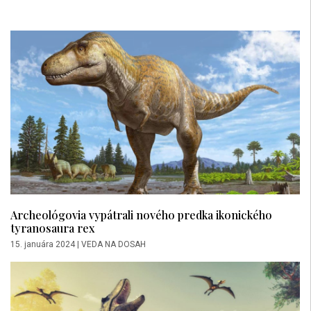
Archeológovia vypátrali nového predka ikonického
tyranosaura rex
15. januára 2024
|
VEDA NA DOSAH