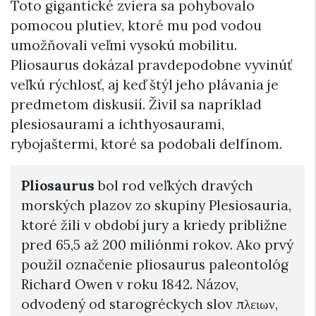
Toto gigantické zviera sa pohybovalo
pomocou plutiev, ktoré mu pod vodou
umožňovali veľmi vysokú mobilitu.
Pliosaurus dokázal pravdepodobne vyvinúť
veľkú rýchlosť, aj keď štýl jeho plávania je
predmetom diskusií. Živil sa napríklad
plesiosaurami a ichthyosaurami,
rybojaštermi, ktoré sa podobali delfínom.
Pliosaurus
bol rod veľkých dravých
morských plazov zo skupiny Plesiosauria,
ktoré žili v období jury a kriedy približne
pred 65,5 až 200 miliónmi rokov. Ako prvý
použil označenie pliosaurus paleontológ
Richard Owen v roku 1842. Názov,
odvodený od starogréckych slov πλειων,