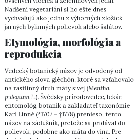
ovsených vločiek a zeleninových jedál.
Nadšení vegetariáni si ho ešte dnes
vychvaľujú ako jednu z výborných zložiek
jarných bylinných polievok alebo šalátov.
Etymológia, morfológia a
reprodukcia
Vedecký botanický názov je odvodený od
antického slova gléchón, ktoré sa vzťahovalo
na rastlinný druh mäty sivej (
Mentha
pulegium L.
). Švédsky prírodovedec, lekár,
entomológ, botanik a zakladateľ taxonómie
Karl Linné (*1707 – †1778) preniesol tento
názov na zádušník, pretože sa pridával do
polievok, podobne ako mäta do vína. Pre