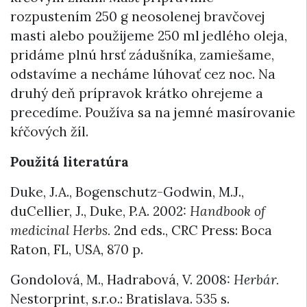
rozpustením 250 g neosolenej bravčovej
masti alebo použijeme 250 ml jedlého oleja,
pridáme plnú hrsť zádušníka, zamiešame,
odstavíme a necháme lúhovať cez noc. Na
druhý deň prípravok krátko ohrejeme a
precedíme. Používa sa na jemné masírovanie
kŕčových žíl.
Použitá literatúra
Duke, J.A., Bogenschutz-Godwin, M.J.,
duCellier, J., Duke, P.A. 2002:
Handbook of
medicinal Herbs.
2nd eds., CRC Press: Boca
Raton, FL, USA, 870 p.
Gondolová, M., Hadrabová, V. 2008:
Herbár.
Nestorprint, s.r.o.: Bratislava. 535 s.