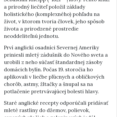
a prírodný liečiteľ položil základy
holistického (komplexného) pohľadu na
život, v ktorom tvoria človek, jeho spôsob
života a prirodzené prostredie
neoddeliteľnú jednotu.
Prví anglickí osadníci Severnej Ameriky
priniesli mletý zádušník do Nového sveta a
urobili z neho súčasť štandardnej zásoby
domácich bylín. Počas 19. storočia ho
aplikovali v liečbe pľúcnych a obličkových
chorôb, astmy, žltačky a šnupal sa na
potlačenie pretrvávajúcej bolesti hlavy.
Staré anglické recepty odporúčali pridávať
mleté rastliny do džemov, polievok,