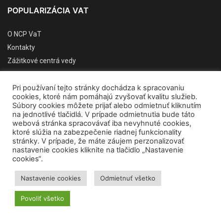
POPULARIZÁCIA VAT
O NCP VaT
Kontakty
Zážitkové centrá vedy
Quark
Pri používaní tejto stránky dochádza k spracovaniu
SK CRIS
cookies, ktoré nám pomáhajú zvyšovať kvalitu služieb.
CIP VVI
Súbory cookies môžete prijať alebo odmietnuť kliknutím
na jednotlivé tlačidlá. V prípade odmietnutia bude táto
Koncepčné materiály
webová stránka spracovávať iba nevyhnuté cookies,
PODUJATIA NCP VAT
ktoré slúžia na zabezpečenie riadnej funkcionality
stránky. V prípade, že máte záujem perzonalizovať
nastavenie cookies kliknite na tlačidlo „Nastavenie
Veda v CENTRE
cookies“.
Vedecká cukráreň
Nastavenie cookies
Odmietnuť všetko
Festival vedeckých filmov
Výstavy
Povoliť všetko
Vedec roka SR