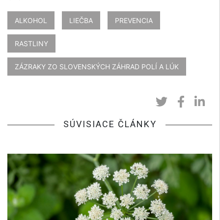
ALKOHOL
LIEČBA
PREVENCIA
RASTLINY
ZÁZRAKY ZO SLOVENSKÝCH ZÁHRAD POLÍ A LÚK
SÚVISIACE ČLÁNKY