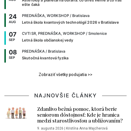
Asteroidy a planetárna obrana: čo dnes vieme a čo nás
ešte čaká
24
PREDNÁŠKA, WORKSHOP
/ Bratislava
AUG
Letná škola kvantových technológií 2026 v Bratislave
07
CVTI SR, PREDNÁŠKA, WORKSHOP
/ Smolenice
SEP
Letná škola občianskej vedy
08
PREDNÁŠKA
/ Bratislava
SEP
Skutočná kvantová fyzika
Zobraziť všetky podujatia >>
NAJNOVŠIE ČLÁNKY
Zdanlivo bežná pomoc, ktorá berie
seniorom dôstojnosť: Kde je hranica
medzi starostlivosťou a ubližovaním?
9. augusta 2026
|
Kristína Anna Majcherová