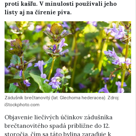
proti kašľu. V minulosti používali jeho
listy aj na čírenie piva.
Zádušník brečtanovitý (lat. Glechoma hederacea). Zdroj:
iStockphoto.com
Objavenie liečivých účinkov zádušníka
brečtanovitého spadá približne do 12.
storočia, čím sa táto bylina zaraďuje k