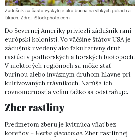
Zádušník sa často vyskytuje ako burina na vlhkých poliach a
lúkach. Zdroj: iStockphoto.com
Do Severnej Ameriky priviezli zádušník raní
európski kolonisti. Vo väčšine štátov USA je
zádušník uvedený ako fakultatívny druh
rastúci v podhorských a horských biotopoch.
V niektorých regiónoch sa môže stať
burinou alebo inváznym druhom hlavne pri
kultivovaných trávnikoch. Narúša ich
rovnomernosť a veľmi ťažko sa odstraňuje.
Zber rastliny
Predmetom zberu je kvitnúca vňať bez
koreňov –
Herba glechomae
. Zber rastlinnej