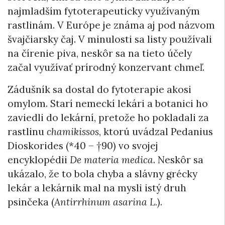
najmladším fytoterapeuticky využívaným
rastlinám. V Európe je známa aj pod názvom
švajčiarsky čaj. V minulosti sa listy používali
na čírenie piva, neskôr sa na tieto účely
začal využívať prírodný konzervant chmeľ.
Zádušník sa dostal do fytoterapie akosi
omylom. Starí nemeckí lekári a botanici ho
zaviedli do lekární, pretože ho pokladali za
rastlinu
chamikissos
, ktorú uvádzal Pedanius
Dioskorides (*40 – †90) vo svojej
encyklopédii
De materia medica
. Neskôr sa
ukázalo, že to bola chyba a slávny grécky
lekár a lekárnik mal na mysli istý druh
psinčeka (
Antirrhinum asarina L.
).