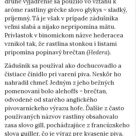
druhé vyjadrenie sa použilo vo vzťahu k
aróme rastliny grécke slovo glykys = sladký,
príjemný. Tá je však v prípade zádušníka
veľmi slabá a nijako nepripomína mätu.
Prívlastok v binomickom názve hederacea
vznikol tak, že rastlina stonkou i listami
pripomína popínavý brečtan (
Hedera
).
Zádušník sa používal ako dochucovadlo a
čistiace činidlo pri varení piva. Neskôr ho
nahradil chmeľ. Jedným z jeho bežných
pomenovaní bolo alehoffs = brečtan,
odvodené od starého anglického
pivovarníckeho výrazu hofe. Ďalšie z často
používaných názvov rastliny obsahovalo
zasa slovo gill, pochádzajúce z francúzskeho
slova guiller, čo je výraz pre kvasenie piva.