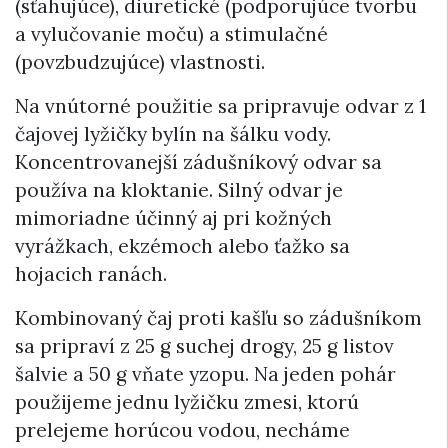
(sťahujúce), diuretické (podporujúce tvorbu
a vylučovanie moču) a stimulačné
(povzbudzujúce) vlastnosti.
Na vnútorné použitie sa pripravuje odvar z 1
čajovej lyžičky bylín na šálku vody.
Koncentrovanejší zádušníkový odvar sa
používa na kloktanie. Silný odvar je
mimoriadne účinný aj pri kožných
vyrážkach, ekzémoch alebo ťažko sa
hojacich ranách.
Kombinovaný čaj proti kašľu so zádušníkom
sa pripraví z 25 g suchej drogy, 25 g listov
šalvie a 50 g vňate yzopu. Na jeden pohár
použijeme jednu lyžičku zmesi, ktorú
prelejeme horúcou vodou, necháme