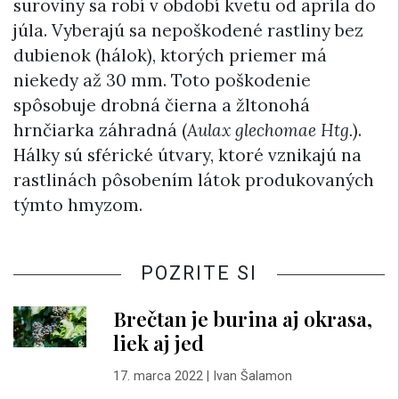
suroviny sa robí v období kvetu od apríla do
júla. Vyberajú sa nepoškodené rastliny bez
dubienok (hálok), ktorých priemer má
niekedy až 30 mm. Toto poškodenie
spôsobuje drobná čierna a žltonohá
hrnčiarka záhradná (
Aulax glechomae Htg.
).
Hálky sú sférické útvary, ktoré vznikajú na
rastlinách pôsobením látok produkovaných
týmto hmyzom.
POZRITE SI
Brečtan je burina aj okrasa,
liek aj jed
17. marca 2022
|
Ivan Šalamon