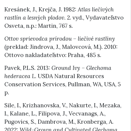
Kresánek, J., Krejča, J. 1982:
Atlas liečivých
rastlín a lesných plodov.
2. vyd., Vydavateľstvo
Osveta, n.p.: Martin, 767 s.
Ottov sprievodca prírodou – liečivé rastliny
(preklad: Jindrova, J., Malovcová, M.). 2010:
Ottovo nakladateľstvo: Praha, 485 s.
Pavek, P.L.S. 2013:
Ground Ivy – Glechoma
hederacea L.
USDA Natural Resources
Conservation Services, Pullman, WA, USA, 5
p.
Sile, I., Krizhanovska, V., Nakurte, I., Mezaka,
I., Kalane, L., Filipova, J., Vecvanags, A.,
Pugovics, S., Dambrova, M., Kronberga, A.
2022:
Wild-Grown and Cultivated Glechoma