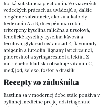
horká substancia glechomín. Vo viacerých
vedeckých prácach sa uvádzajú aj ďalšie
biogénne substancie, ako sú alkaloidy
hederacín A a B, diterpén marrubín,
triterpény kyselina mliečna a ursolová,
fenolické kyseliny kyselina kávová a
ferulová, glykozid cistanozid E, flavonoidy
apigenín a luteolín, lignany lariciresinol,
pinoresinol a syringaresinol a lektín. Z
nutričného hľadiska obsahuje vitamín C,
meď, jód, železo, fosfor a draslík.
Recepty zo zádušníka
Rastlina sa v modernej dobe stále používa v
bylinnej medicíne pre jej adstringentné