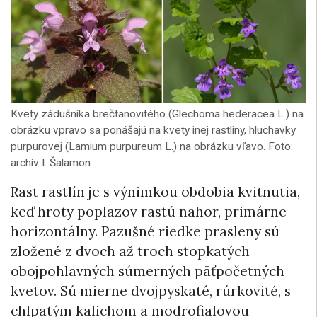
Kvety zádušníka brečtanovitého (Glechoma hederacea L.) na
obrázku vpravo sa ponášajú na kvety inej rastliny, hluchavky
purpurovej (Lamium purpureum L.) na obrázku vľavo. Foto:
archív I. Šalamon
Rast rastlín je s výnimkou obdobia kvitnutia,
keď hroty poplazov rastú nahor, primárne
horizontálny. Pazušné riedke prasleny sú
zložené z dvoch až troch stopkatých
obojpohlavných súmerných päťpočetných
kvetov. Sú mierne dvojpyskaté, rúrkovité, s
chlpatým kalichom a modrofialovou