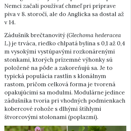
Nemci začali používať chmeľ pri príprave
piva v 8. storočí, ale do Anglicka sa dostal až
v 14.
Zádušník brečtanovitý (
Glechoma hederacea
L.
) je trváca, riedko chlpatá bylina s 0,1 až 0,4
m vysokými vystúpavými rozkonárenými
stonkami, ktorých prízemné výhonky sú
položené na pôde a zakoreňujú sa. Je to
typická populácia rastlín s klonálnym
rastom, pričom celková forma je tvorená
opakujúcimi sa modulmi. Modulárne jedince
zádušníka tvoria pri vhodných podmienkach
kobercové rohože s dlhými štíhlymi
štvorcovými stolonami (poplazmi).