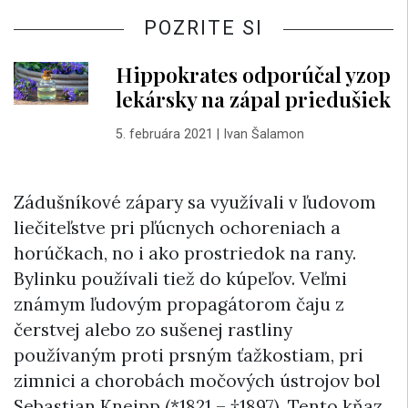
POZRITE SI
Hippokrates odporúčal yzop
lekársky na zápal priedušiek
5. februára 2021
|
Ivan Šalamon
Zádušníkové zápary sa využívali v ľudovom
liečiteľstve pri pľúcnych ochoreniach a
horúčkach, no i ako prostriedok na rany.
Bylinku používali tiež do kúpeľov. Veľmi
známym ľudovým propagátorom čaju z
čerstvej alebo zo sušenej rastliny
používaným proti prsným ťažkostiam, pri
zimnici a chorobách močových ústrojov bol
Sebastian Kneipp (*1821 – †1897). Tento kňaz