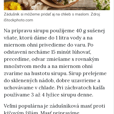
Zádušník si môžeme pridať aj na chlieb s maslom. Zdroj:
iStockphoto.com
Na prípravu sirupu použijeme 40 g sušenej
vňate, ktorú dáme do 1 litra vody a na
miernom ohni privedieme do varu. Po
odstavení necháme 15 minút lúhovať,
precedíme, odvar zmiešame s rovnakým
množstvom medu a na miernom ohni
zvaríme na hustotu sirupu. Sirup prelejeme
do sklenených nádob, dobre uzavrieme a
uchovávame v chlade. Pri záchvatoch kašľa
používame 3 až 4 lyžice sirupu denne.
Veľmi populárna je zádušníková masť proti
kŕčovým žilám. Masť pripravíme