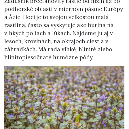
Zádušník brečtanovitý rastie od nížin až po
podhorské oblasti v miernom pásme Európy
a Ázie. Hoci je to svojou veľkosťou malá
rastlina, často sa vyskytuje ako burina na
vlhkých poliach a lúkach. Nájdeme ju aj v
lesoch, krovinách, na okrajoch ciest a v
záhradkách. Má rada vlhké, hlinité alebo
hlinitopiesočnaté humózne pôdy.