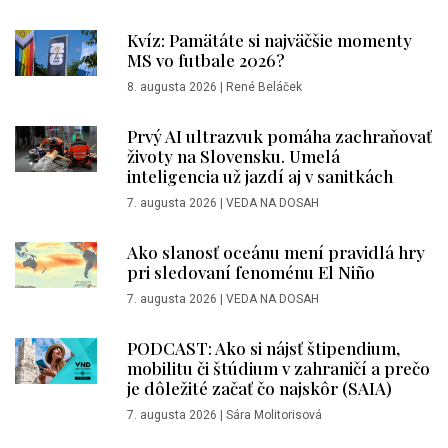
Kvíz: Pamätáte si najväčšie momenty
MS vo futbale 2026?
8. augusta 2026
|
René Beláček
Prvý AI ultrazvuk pomáha zachraňovať
životy na Slovensku. Umelá
inteligencia už jazdí aj v sanitkách
7. augusta 2026
|
VEDA NA DOSAH
Ako slanosť oceánu mení pravidlá hry
pri sledovaní fenoménu El Niño
7. augusta 2026
|
VEDA NA DOSAH
PODCAST: Ako si nájsť štipendium,
mobilitu či štúdium v zahraničí a prečo
je dôležité začať čo najskôr (SAIA)
7. augusta 2026
|
Sára Molitorisová