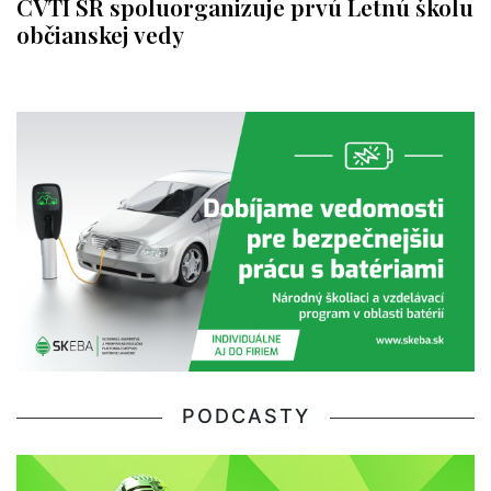
CVTI SR spoluorganizuje prvú Letnú školu
občianskej vedy
PODCASTY