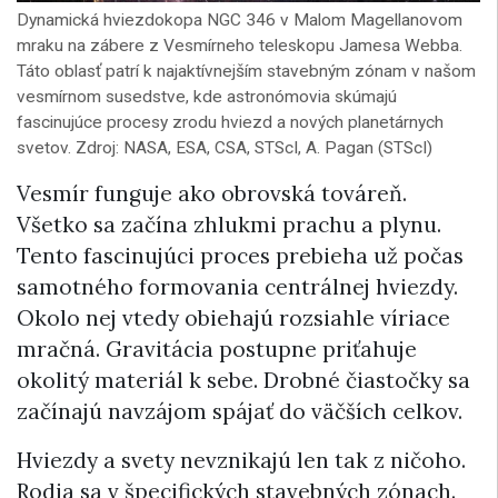
Dynamická hviezdokopa NGC 346 v Malom Magellanovom
mraku na zábere z Vesmírneho teleskopu Jamesa Webba.
Táto oblasť patrí k najaktívnejším stavebným zónam v našom
vesmírnom susedstve, kde astronómovia skúmajú
fascinujúce procesy zrodu hviezd a nových planetárnych
svetov. Zdroj: NASA, ESA, CSA, STScI, A. Pagan (STScI)
Vesmír funguje ako obrovská továreň.
Všetko sa začína zhlukmi prachu a plynu.
Tento fascinujúci proces prebieha už počas
samotného formovania centrálnej hviezdy.
Okolo nej vtedy obiehajú rozsiahle víriace
mračná. Gravitácia postupne priťahuje
okolitý materiál k sebe. Drobné čiastočky sa
začínajú navzájom spájať do väčších celkov.
Hviezdy a svety nevznikajú len tak z ničoho.
Rodia sa v špecifických stavebných zónach.