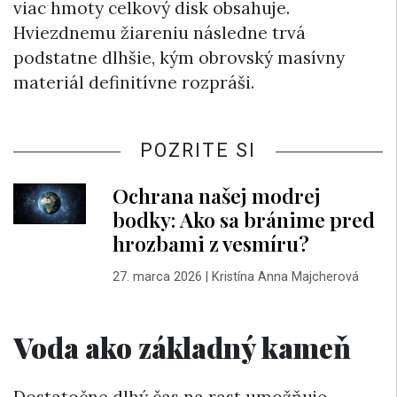
viac hmoty celkový disk obsahuje.
Hviezdnemu žiareniu následne trvá
podstatne dlhšie, kým obrovský masívny
materiál definitívne rozpráši.
POZRITE SI
Ochrana našej modrej
bodky: Ako sa bránime pred
hrozbami z vesmíru?
27. marca 2026
|
Kristína Anna Majcherová
Voda ako základný kameň
Dostatočne dlhý čas na rast umožňuje