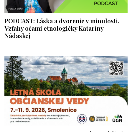
PODCAST: Láska a dvorenie v minulosti.
Vzťahy očami etnologičky Kataríny
Nádaskej