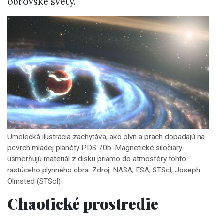
obrovské svety.
Umelecká ilustrácia zachytáva, ako plyn a prach dopadajú na
povrch mladej planéty PDS 70b. Magnetické siločiary
usmerňujú materiál z disku priamo do atmosféry tohto
rastúceho plynného obra. Zdroj: NASA, ESA, STScI, Joseph
Olmsted (STScI)
Chaotické prostredie