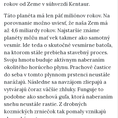
rokov od Zeme v súhvezdí Kentaur.
Táto planéta má len päť miliónov rokov. Na
porovnanie možno uviesť, že naša Zem má
až 4,6 miliardy rokov. Najstaršie známe
planéty môžu mať vek takmer ako samotný
vesmír. Ide teda o skutočné vesmírne batoľa,
na ktorom stále prebieha stavebný proces.
Svoju hmotu buduje aktívnym naberaním
okolitého horúceho plynu. Prachové častice
do seba v tomto plynnom prstenci neustále
narážajú. Následne sa navzájom zliepajú a
vytvárajú čoraz väčšie zhluky. Funguje to
podobne ako snehová guľa, ktorá naberaním
snehu neustále rastie. Z drobných
kozmických zrniečok tak pomaly vznikajú