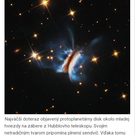
Najväčší doteraz objavený protoplanetárny disk okolo mladej
hviezdy na zábere z Hubblovho teleskopu. Svojím
netradičným tvarom pripomína plnený sendvič. Vďaka tomu