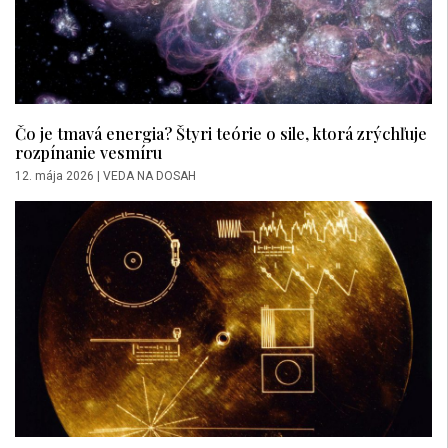
Čo je tmavá energia? Štyri teórie o sile, ktorá zrýchľuje
rozpínanie vesmíru
12. mája 2026
|
VEDA NA DOSAH