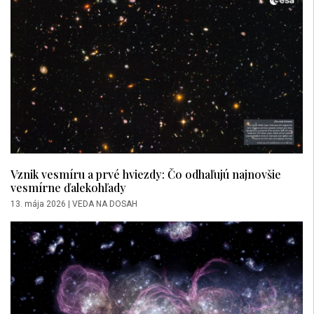
Vznik vesmíru a prvé hviezdy: Čo odhaľujú najnovšie
vesmírne ďalekohľady
13. mája 2026
|
VEDA NA DOSAH