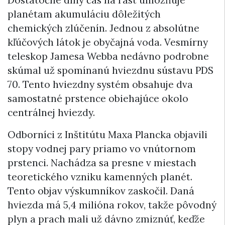
planétam akumuláciu dôležitých
chemických zlúčenín. Jednou z absolútne
kľúčových látok je obyčajná voda. Vesmírny
teleskop Jamesa Webba nedávno podrobne
skúmal už spomínanú hviezdnu sústavu PDS
70. Tento hviezdny systém obsahuje dva
samostatné prstence obiehajúce okolo
centrálnej hviezdy.
Odborníci z Inštitútu Maxa Plancka objavili
stopy vodnej pary priamo vo vnútornom
prstenci. Nachádza sa presne v miestach
teoretického vzniku kamenných planét.
Tento objav výskumníkov zaskočil. Daná
hviezda má 5,4 milióna rokov, takže pôvodný
plyn a prach mali už dávno zmiznúť, keďže