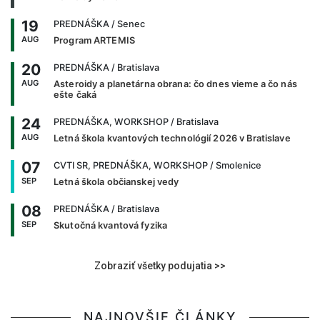
19
PREDNÁŠKA
/ Senec
AUG
Program ARTEMIS
20
PREDNÁŠKA
/ Bratislava
AUG
Asteroidy a planetárna obrana: čo dnes vieme a čo nás
ešte čaká
24
PREDNÁŠKA, WORKSHOP
/ Bratislava
AUG
Letná škola kvantových technológií 2026 v Bratislave
07
CVTI SR, PREDNÁŠKA, WORKSHOP
/ Smolenice
SEP
Letná škola občianskej vedy
08
PREDNÁŠKA
/ Bratislava
SEP
Skutočná kvantová fyzika
Zobraziť všetky podujatia >>
NAJNOVŠIE ČLÁNKY