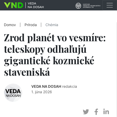
Domov
|
Príroda
|
Chémia
Zrod planét vo vesmíre:
teleskopy odhaľujú
gigantické kozmické
staveniská
VEDA NA DOSAH
redakcia
1. júna 2026