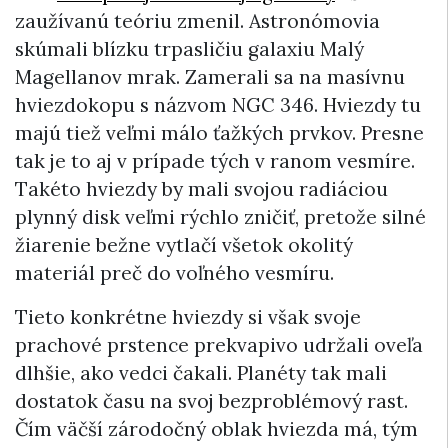
zaužívanú teóriu zmenil. Astronómovia
skúmali blízku trpasličiu galaxiu Malý
Magellanov mrak. Zamerali sa na masívnu
hviezdokopu s názvom NGC 346. Hviezdy tu
majú tiež veľmi málo ťažkých prvkov. Presne
tak je to aj v prípade tých v ranom vesmíre.
Takéto hviezdy by mali svojou radiáciou
plynný disk veľmi rýchlo zničiť, pretože silné
žiarenie bežne vytlačí všetok okolitý
materiál preč do voľného vesmíru.
Tieto konkrétne hviezdy si však svoje
prachové prstence prekvapivo udržali oveľa
dlhšie, ako vedci čakali. Planéty tak mali
dostatok času na svoj bezproblémový rast.
Čím väčší zárodočný oblak hviezda má, tým