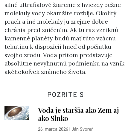
silné ultrafialové žiarenie z hviezdy bežne
molekuly vody okamžite rozbije. Okolitý
prach a iné molekuly ju zrejme dobre
chránia pred zničením. Ak tu raz vzniknú
kamenné planéty, budú mať túto vzácnu
tekutinu k dispozícii hneď od počiatku
svojho zrodu. Voda pritom predstavuje
absolútne nevyhnutnú podmienku na vznik
akéhokoľvek známeho života.
POZRITE SI
Voda je staršia ako Zem aj
ako Slnko
26. marca 2026
|
Ján Svoreň