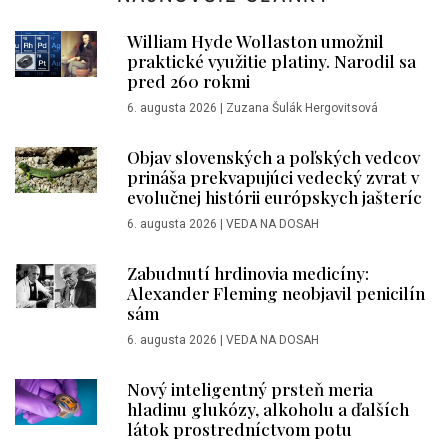
William Hyde Wollaston umožnil
praktické využitie platiny. Narodil sa
pred 260 rokmi
6. augusta 2026
|
Zuzana Šulák Hergovitsová
Objav slovenských a poľských vedcov
prináša prekvapujúci vedecký zvrat v
evolučnej histórii európskych jašteríc
6. augusta 2026
|
VEDA NA DOSAH
Zabudnutí hrdinovia medicíny:
Alexander Fleming neobjavil penicilín
sám
6. augusta 2026
|
VEDA NA DOSAH
Nový inteligentný prsteň meria
hladinu glukózy, alkoholu a ďalších
látok prostredníctvom potu