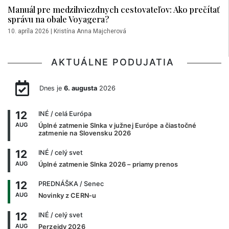
Manuál pre medzihviezdnych cestovateľov: Ako prečítať
správu na obale Voyagera?
10. apríla 2026
|
Kristína Anna Majcherová
AKTUÁLNE PODUJATIA
Dnes je
6. augusta
2026
12
INÉ
/ celá Európa
AUG
Úplné zatmenie Slnka v južnej Európe a čiastočné
zatmenie na Slovensku 2026
12
INÉ
/ celý svet
AUG
Úplné zatmenie Slnka 2026 – priamy prenos
12
PREDNÁŠKA
/ Senec
AUG
Novinky z CERN-u
12
INÉ
/ celý svet
AUG
Perzeidy 2026