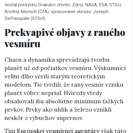
dostal prezývku Drakulov chivito. Zdroj: NASA, ESA, STScI,
Kristina Monsch (CfA); spracovanie obrazu: Joseph
DePasquale (STScI)
Prekvapivé objavy z raného
vesmíru
Chaos a dynamika sprevádzajú tvorbu
planét už od počiatkov vesmíru. Výskumníci
veľmi dlho verili starým teoretickým
modelom. Tie tvrdili, že raný vesmír vzniku
planét vôbec neprial. Hviezdy vtedy
obsahovali iba absolútne minimum ťažkých
prvkov. Prvky ako uhlík a železo vznikli
neskôr z výbuchov supernov.
Tím
Európskej vesmírnej agentúry
však túto