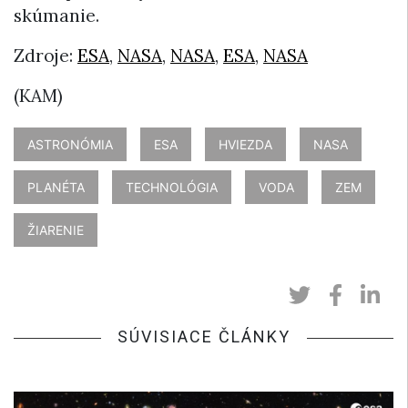
skúmanie.
Zdroje:
ESA
,
NASA
,
NASA
,
ESA
,
NASA
(KAM)
ASTRONÓMIA
ESA
HVIEZDA
NASA
PLANÉTA
TECHNOLÓGIA
VODA
ZEM
ŽIARENIE
SÚVISIACE ČLÁNKY