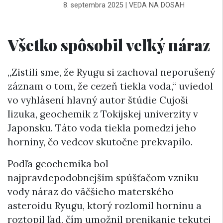
8. septembra 2025
|
VEDA NA DOSAH
Všetko spôsobil veľký náraz
„Zistili sme, že Ryugu si zachoval neporušený
záznam o tom, že cezeň tiekla voda,“ uviedol
vo vyhlásení hlavný autor štúdie Cujoši
Iizuka, geochemik z Tokijskej univerzity v
Japonsku. Táto voda tiekla pomedzi jeho
horniny, čo vedcov skutočne prekvapilo.
Podľa geochemika bol
najpravdepodobnejším spúšťačom vzniku
vody náraz do väčšieho materského
asteroidu Ryugu, ktorý rozlomil horninu a
roztopil ľad, čím umožnil prenikanie tekutej