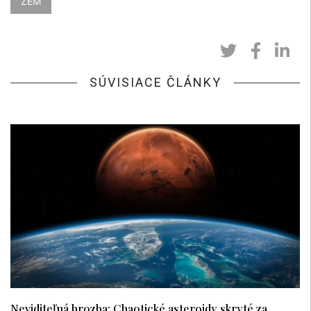
ZEM
SÚVISIACE ČLÁNKY
Neviditeľná hrozba: Chaotické asteroidy skryté za