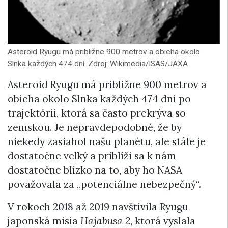
Asteroid Ryugu má približne 900 metrov a obieha okolo
Slnka každých 474 dní. Zdroj: Wikimedia/ISAS/JAXA
Asteroid Ryugu má približne 900 metrov a
obieha okolo Slnka každých 474 dní po
trajektórii, ktorá sa často prekrýva so
zemskou. Je nepravdepodobné, že by
niekedy zasiahol našu planétu, ale stále je
dostatočne veľký a priblíži sa k nám
dostatočne blízko na to, aby ho NASA
považovala za „potenciálne nebezpečný“.
V rokoch 2018 až 2019 navštívila Ryugu
japonská misia
Hajabusa 2
, ktorá vyslala