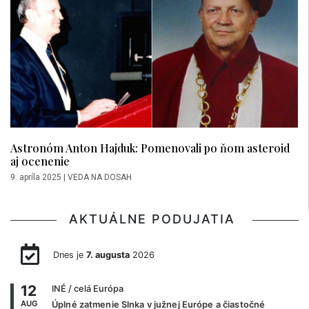
Astronóm Anton Hajduk: Pomenovali po ňom asteroid
aj ocenenie
9. apríla 2025
|
VEDA NA DOSAH
AKTUÁLNE PODUJATIA
Dnes je
7. augusta
2026
12
INÉ
/ celá Európa
AUG
Úplné zatmenie Slnka v južnej Európe a čiastočné