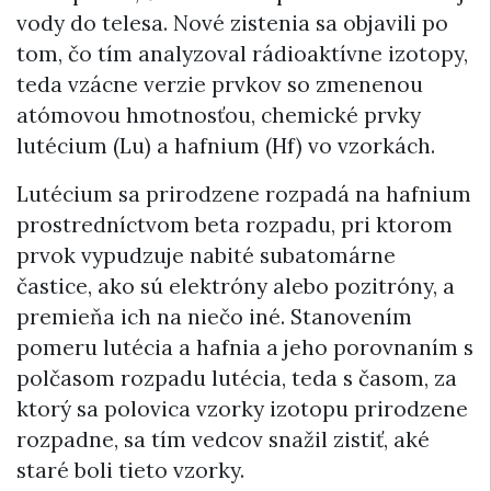
vody do telesa. Nové zistenia sa objavili po
tom, čo tím analyzoval rádioaktívne izotopy,
teda vzácne verzie prvkov so zmenenou
atómovou hmotnosťou, chemické prvky
lutécium (Lu) a hafnium (Hf) vo vzorkách.
Lutécium sa prirodzene rozpadá na hafnium
prostredníctvom beta rozpadu, pri ktorom
prvok vypudzuje nabité subatomárne
častice, ako sú elektróny alebo pozitróny, a
premieňa ich na niečo iné. Stanovením
pomeru lutécia a hafnia a jeho porovnaním s
polčasom rozpadu lutécia, teda s časom, za
ktorý sa polovica vzorky izotopu prirodzene
rozpadne, sa tím vedcov snažil zistiť, aké
staré boli tieto vzorky.