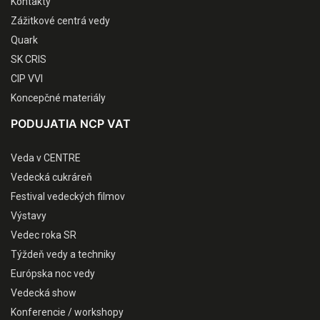
Kontakty
Zážitkové centrá vedy
Quark
SK CRIS
CIP VVI
Koncepčné materiály
PODUJATIA NCP VAT
Veda v CENTRE
Vedecká cukráreň
Festival vedeckých filmov
Výstavy
Vedec roka SR
Týždeň vedy a techniky
Európska noc vedy
Vedecká show
Konferencie / workshopy