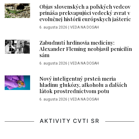
Objav slovenských a poľských vedcov
prináša prekvapujúci vedecký zvrat v
evolučnej histórii európskych jašteríc
6. augusta 2026
|
VEDA NA DOSAH
Zabudnutí hrdinovia medicíny:
Alexander Fleming neobjavil penicilín
sám
6. augusta 2026
|
VEDA NA DOSAH
Nový inteligentný prsteň meria
hladinu glukózy, alkoholu a ďalších
látok prostredníctvom potu
6. augusta 2026
|
VEDA NA DOSAH
AKTIVITY CVTI SR