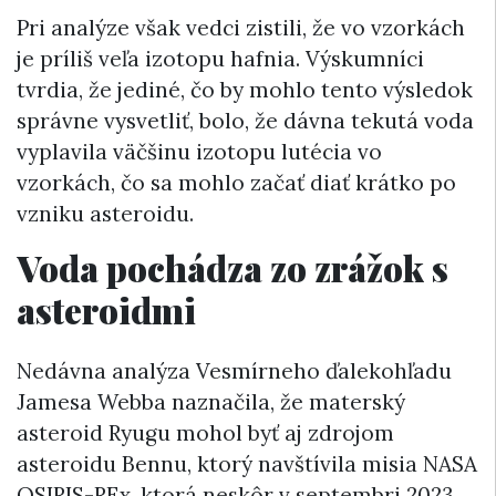
Pri analýze však vedci zistili, že vo vzorkách
je príliš veľa izotopu hafnia. Výskumníci
tvrdia, že jediné, čo by mohlo tento výsledok
správne vysvetliť, bolo, že dávna tekutá voda
vyplavila väčšinu izotopu lutécia vo
vzorkách, čo sa mohlo začať diať krátko po
vzniku asteroidu.
Voda pochádza zo zrážok s
asteroidmi
Nedávna analýza Vesmírneho ďalekohľadu
Jamesa Webba naznačila, že materský
asteroid Ryugu mohol byť aj zdrojom
asteroidu Bennu, ktorý navštívila misia NASA
OSIRIS-REx, ktorá neskôr v septembri 2023