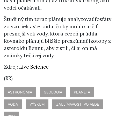
našu planétu dodať až trikrát viac vody, ako
vedci očakávali.
Študijný tím teraz plánuje analyzovať fosfáty
zo vzoriek asteroidu, čo by mohlo určiť
presnejší vek vody, ktorá cezeň prúdila.
Rovnako plánujú bližšie preskúmať izotopy z
asteroidu Bennu, aby zistili, či aj on má
známky tečúcej vody.
Zdroj:
Live Science
(RR)
ASTRONÓMIA
GEOLÓGIA
PLANÉTA
VODA
VÝSKUM
ZAUJÍMAVOSTI VO VEDE