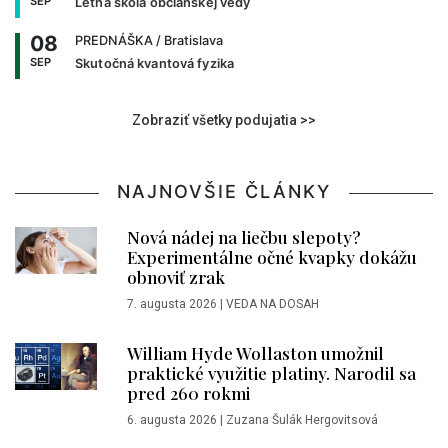
SEP
Letná škola občianskej vedy
08
PREDNÁŠKA
/ Bratislava
SEP
Skutočná kvantová fyzika
Zobraziť všetky podujatia >>
NAJNOVŠIE ČLÁNKY
Nová nádej na liečbu slepoty?
Experimentálne očné kvapky dokážu
obnoviť zrak
7. augusta 2026
|
VEDA NA DOSAH
William Hyde Wollaston umožnil
praktické využitie platiny. Narodil sa
pred 260 rokmi
6. augusta 2026
|
Zuzana Šulák Hergovitsová