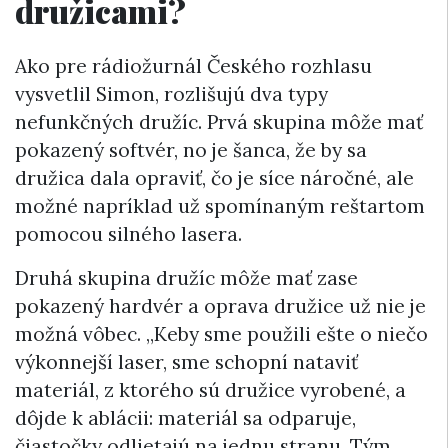
družicami?
Ako pre rádiožurnál Českého rozhlasu
vysvetlil Simon, rozlišujú dva typy
nefunkčných družíc. Prvá skupina môže mať
pokazený softvér, no je šanca, že by sa
družica dala opraviť, čo je síce náročné, ale
možné napríklad už spomínaným reštartom
pomocou silného lasera.
Druhá skupina družíc môže mať zase
pokazený hardvér a oprava družice už nie je
možná vôbec. „Keby sme použili ešte o niečo
výkonnejší laser, sme schopní nataviť
materiál, z ktorého sú družice vyrobené, a
dôjde k ablácii: materiál sa odparuje,
čiastočky odlietajú na jednu stranu. Tým,