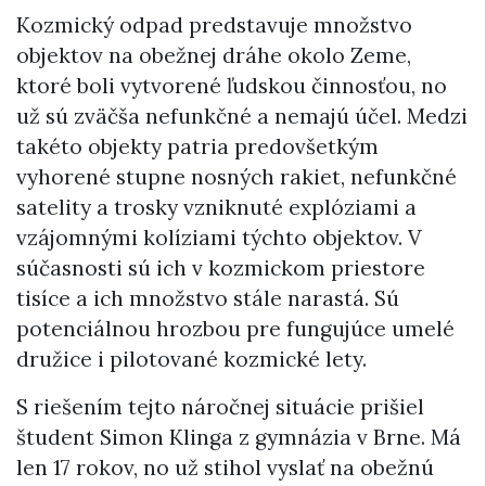
Kozmický odpad predstavuje množstvo
objektov na obežnej dráhe okolo Zeme,
ktoré boli vytvorené ľudskou činnosťou, no
už sú zväčša nefunkčné a nemajú účel. Medzi
takéto objekty patria predovšetkým
vyhorené stupne nosných rakiet, nefunkčné
satelity a trosky vzniknuté explóziami a
vzájomnými kolíziami týchto objektov. V
súčasnosti sú ich v kozmickom priestore
tisíce a ich množstvo stále narastá. Sú
potenciálnou hrozbou pre fungujúce umelé
družice i pilotované kozmické lety.
S riešením tejto náročnej situácie prišiel
študent Simon Klinga z gymnázia v Brne. Má
len 17 rokov, no už stihol vyslať na obežnú