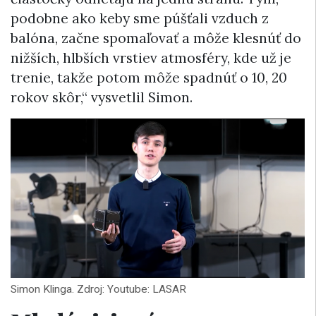
podobne ako keby sme púšťali vzduch z
balóna, začne spomaľovať a môže klesnúť do
nižších, hlbších vrstiev atmosféry, kde už je
trenie, takže potom môže spadnúť o 10, 20
rokov skôr,“ vysvetlil Simon.
Simon Klinga. Zdroj: Youtube: LASAR