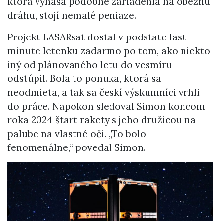
ktorá vynáša podobné zariadenia na obežnú
dráhu, stojí nemalé peniaze.
Projekt LASARsat dostal v podstate last
minute letenku zadarmo po tom, ako niekto
iný od plánovaného letu do vesmíru
odstúpil. Bola to ponuka, ktorá sa
neodmieta, a tak sa českí výskumníci vrhli
do práce. Napokon sledoval Simon koncom
roka 2024 štart rakety s jeho družicou na
palube na vlastné oči. „To bolo
fenomenálne,“ povedal Simon.