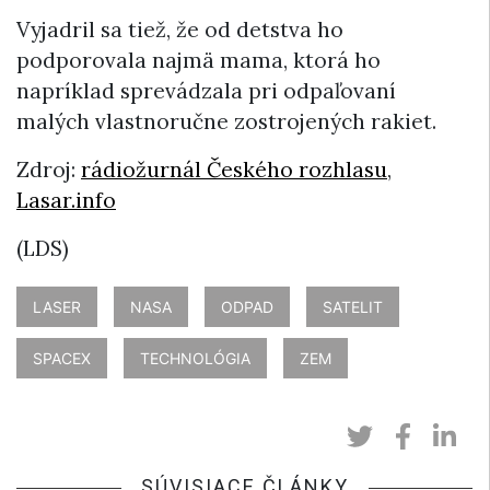
Vyjadril sa tiež, že od detstva ho
podporovala najmä mama, ktorá ho
napríklad sprevádzala pri odpaľovaní
malých vlastnoručne zostrojených rakiet.
Zdroj:
rádiožurnál Českého rozhlasu
,
Lasar.info
(LDS)
LASER
NASA
ODPAD
SATELIT
SPACEX
TECHNOLÓGIA
ZEM
SÚVISIACE ČLÁNKY