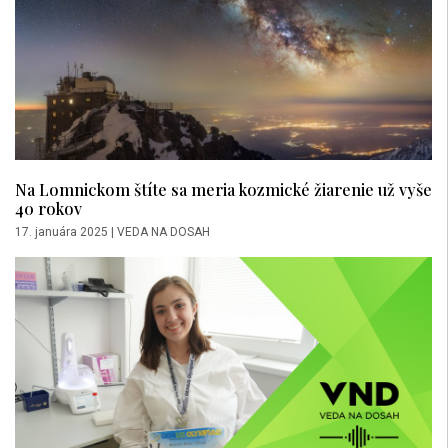
Na Lomnickom štíte sa meria kozmické žiarenie už vyše
40 rokov
17. januára 2025
|
VEDA NA DOSAH