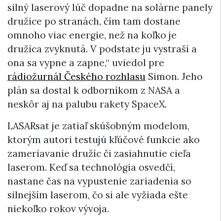
silný laserový lúč dopadne na solárne panely
družice po stranách, čím tam dostane
omnoho viac energie, než na koľko je
družica zvyknutá. V podstate ju vystraší a
ona sa vypne a zapne,“ uviedol pre
rádiožurnál Českého rozhlasu
Simon. Jeho
plán sa dostal k odborníkom z NASA a
neskôr aj na palubu rakety SpaceX.
LASARsat je zatiaľ skúšobným modelom,
ktorým autori testujú kľúčové funkcie ako
zameriavanie družíc či zasiahnutie cieľa
laserom. Keď sa technológia osvedčí,
nastane čas na vypustenie zariadenia so
silnejším laserom, čo si ale vyžiada ešte
niekoľko rokov vývoja.