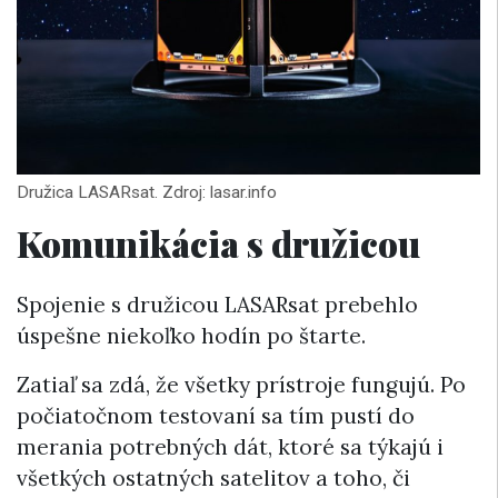
Družica LASARsat. Zdroj: lasar.info
Komunikácia s družicou
Spojenie s družicou LASARsat prebehlo
úspešne niekoľko hodín po štarte.
Zatiaľ sa zdá, že všetky prístroje fungujú. Po
počiatočnom testovaní sa tím pustí do
merania potrebných dát, ktoré sa týkajú i
všetkých ostatných satelitov a toho, či