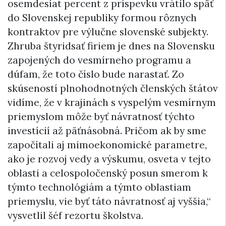
osemdesiat percent z príspevku vrátilo späť
do Slovenskej republiky formou rôznych
kontraktov pre výlučne slovenské subjekty.
Zhruba štyridsať firiem je dnes na Slovensku
zapojených do vesmírneho programu a
dúfam, že toto číslo bude narastať. Zo
skúseností plnohodnotných členských štátov
vidíme, že v krajinách s vyspelým vesmírnym
priemyslom môže byť návratnosť týchto
investícií až päťnásobná. Pričom ak by sme
započítali aj mimoekonomické parametre,
ako je rozvoj vedy a výskumu, osveta v tejto
oblasti a celospoločenský posun smerom k
týmto technológiám a týmto oblastiam
priemyslu, vie byť táto návratnosť aj vyššia,“
vysvetlil šéf rezortu školstva.