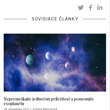
SÚVISIACE ČLÁNKY
Nepremeškajte jedinečnú príležitosť a pomenujte
exoplanétu
18. novembra 2022
|
Justína Mertušová