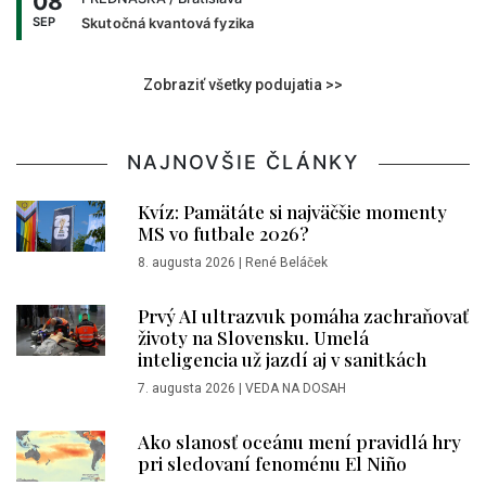
08
SEP
Skutočná kvantová fyzika
Zobraziť všetky podujatia >>
NAJNOVŠIE ČLÁNKY
Kvíz: Pamätáte si najväčšie momenty
MS vo futbale 2026?
8. augusta 2026
|
René Beláček
Prvý AI ultrazvuk pomáha zachraňovať
životy na Slovensku. Umelá
inteligencia už jazdí aj v sanitkách
7. augusta 2026
|
VEDA NA DOSAH
Ako slanosť oceánu mení pravidlá hry
pri sledovaní fenoménu El Niño