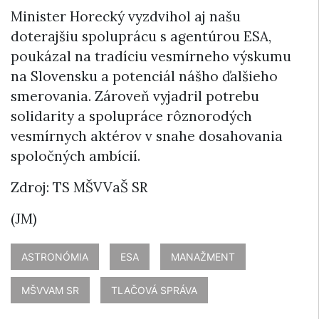
Minister Horecký vyzdvihol aj našu
doterajšiu spoluprácu s agentúrou ESA,
poukázal na tradíciu vesmírneho výskumu
na Slovensku a potenciál nášho ďalšieho
smerovania. Zároveň vyjadril potrebu
solidarity a spolupráce rôznorodých
vesmírnych aktérov v snahe dosahovania
spoločných ambícií.
Zdroj: TS MŠVVaŠ SR
(JM)
ASTRONÓMIA
ESA
MANAŽMENT
MŠVVAM SR
TLAČOVÁ SPRÁVA