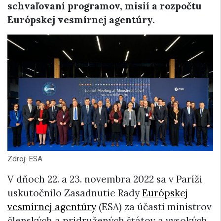
schvaľovaní programov, misií a rozpočtu
Európskej vesmírnej agentúry.
Zdroj: ESA
V dňoch 22. a 23. novembra 2022 sa v Paríži
uskutočnilo Zasadnutie Rady
Európskej
vesmírnej agentúry
(ESA) za účasti ministrov
členských a pridružených štátov a vysokých