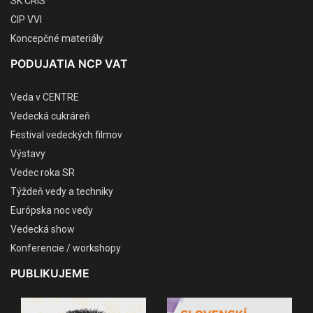
SK CRIS
CIP VVI
Koncepčné materiály
PODUJATIA NCP VAT
Veda v CENTRE
Vedecká cukráreň
Festival vedeckých filmov
Výstavy
Vedec roka SR
Týždeň vedy a techniky
Európska noc vedy
Vedecká show
Konferencie / workshopy
PUBLIKUJEME