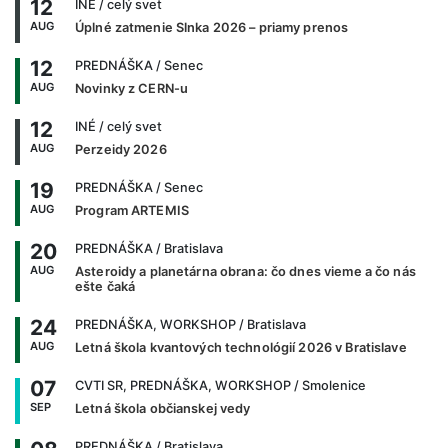
12
INÉ
/ celý svet
AUG
Úplné zatmenie Slnka 2026 – priamy prenos
12
PREDNÁŠKA
/ Senec
AUG
Novinky z CERN-u
12
INÉ
/ celý svet
AUG
Perzeidy 2026
19
PREDNÁŠKA
/ Senec
AUG
Program ARTEMIS
20
PREDNÁŠKA
/ Bratislava
AUG
Asteroidy a planetárna obrana: čo dnes vieme a čo nás
ešte čaká
24
PREDNÁŠKA, WORKSHOP
/ Bratislava
AUG
Letná škola kvantových technológií 2026 v Bratislave
07
CVTI SR, PREDNÁŠKA, WORKSHOP
/ Smolenice
SEP
Letná škola občianskej vedy
PREDNÁŠKA
/ Bratislava