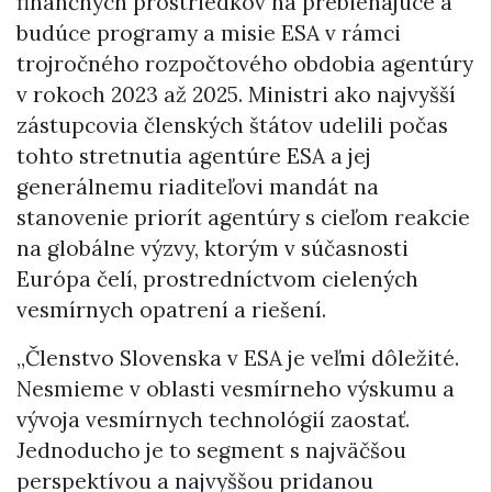
finančných prostriedkov na prebiehajúce a
budúce programy a misie ESA v rámci
trojročného rozpočtového obdobia agentúry
v rokoch 2023 až 2025. Ministri ako najvyšší
zástupcovia členských štátov udelili počas
tohto stretnutia agentúre ESA a jej
generálnemu riaditeľovi mandát na
stanovenie priorít agentúry s cieľom reakcie
na globálne výzvy, ktorým v súčasnosti
Európa čelí, prostredníctvom cielených
vesmírnych opatrení a riešení.
„Členstvo Slovenska v ESA je veľmi dôležité.
Nesmieme v oblasti vesmírneho výskumu a
vývoja vesmírnych technológií zaostať.
Jednoducho je to segment s najväčšou
perspektívou a najvyššou pridanou