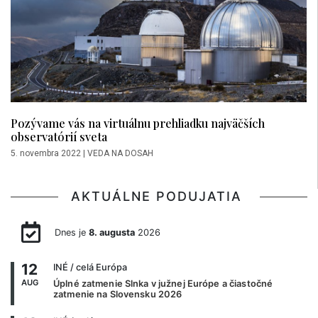
Pozývame vás na virtuálnu prehliadku najväčších
observatórií sveta
5. novembra 2022
|
VEDA NA DOSAH
AKTUÁLNE PODUJATIA
Dnes je
8. augusta
2026
12
INÉ
/ celá Európa
AUG
Úplné zatmenie Slnka v južnej Európe a čiastočné
zatmenie na Slovensku 2026