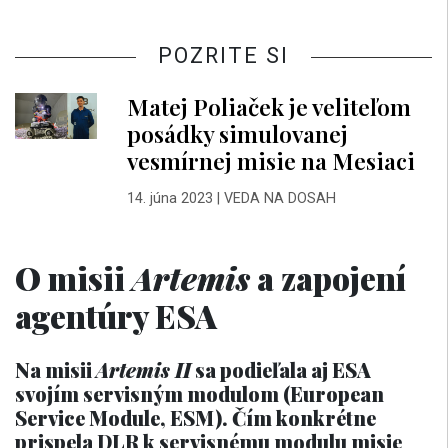
POZRITE SI
Matej Poliaček je veliteľom
posádky simulovanej
vesmírnej misie na Mesiaci
14. júna 2023
|
VEDA NA DOSAH
O misii
Artemis
a zapojení
agentúry ESA
Na misii
Artemis II
sa podieľala aj ESA
svojím servisným modulom (European
Service Module, ESM). Čím konkrétne
prispela DLR k servisnému modulu misie