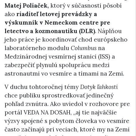
Matej Poliaček,
ktorý v súčasnosti pôsobí
ako
riaditeľ letovej prevádzky a
výskumník v Nemeckom centre pre
letectvo a kozmonautiku (DLR)
. Náplňou
jeho práce je koordinovať chod európskeho
laboratórneho modulu
Columbus
na
Medzinárodnej vesmírnej stanici (ISS) a
zabezpečiť plynulú spoluprácu medzi
astronautmi vo vesmíre a tímami na Zemi.
V duchu tohtoročnej témy
Dotyk ľahkosti
chce publiku sprostredkovať jedinečný
pohľad zvnútra. Ako uviedol v rozhovore pre
portál VEDA NA DOSAH, „aj tie najväčšie
výzvy spojené s pobytom človeka vo vesmíre
často začínajú pri veciach, ktoré my na Zemi