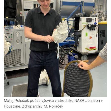
Matej Poliaček počas výcviku v stredisku NASA Johnson v
Houstone. Zdroj: archív M. Poliaček