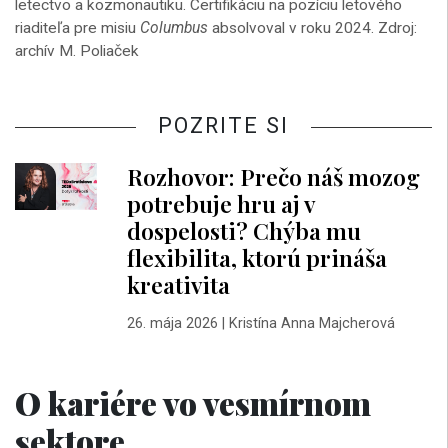
letectvo a kozmonautiku. Certifikáciu na pozíciu letového
riaditeľa pre misiu
Columbus
absolvoval v roku 2024. Zdroj:
archív M. Poliaček
POZRITE SI
Rozhovor: Prečo náš mozog
potrebuje hru aj v
dospelosti? Chýba mu
flexibilita, ktorú prináša
kreativita
26. mája 2026
|
Kristína Anna Majcherová
O kariére vo vesmírnom
sektore