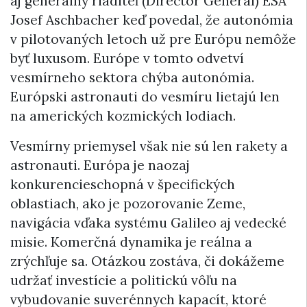
aj generálny riaditeľ (Director General) ESA
Josef Aschbacher keď povedal, že autonómia
v pilotovaných letoch už pre Európu nemôže
byť luxusom. Európe v tomto odvetví
vesmírneho sektora chýba autonómia.
Európski astronauti do vesmíru lietajú len
na amerických kozmických lodiach.
Vesmírny priemysel však nie sú len rakety a
astronauti. Európa je naozaj
konkurencieschopná v špecifických
oblastiach, ako je pozorovanie Zeme,
navigácia vďaka systému Galileo aj vedecké
misie. Komerčná dynamika je reálna a
zrýchľuje sa. Otázkou zostáva, či dokážeme
udržať investície a politickú vôľu na
vybudovanie suverénnych kapacít, ktoré