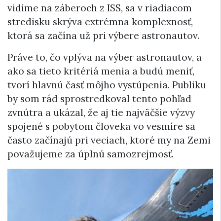
vidíme na záberoch z ISS, sa v riadiacom
stredisku skrýva extrémna komplexnosť,
ktorá sa začína už pri výbere astronautov.
Práve to, čo vplýva na výber astronautov, a
ako sa tieto kritériá menia a budú meniť,
tvorí hlavnú časť môjho vystúpenia. Publiku
by som rád sprostredkoval tento pohľad
zvnútra a ukázal, že aj tie najväčšie výzvy
spojené s pobytom človeka vo vesmíre sa
často začínajú pri veciach, ktoré my na Zemi
považujeme za úplnú samozrejmosť.