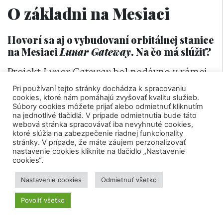
O základni na Mesiaci
Hovorí sa aj o vybudovaní orbitálnej stanice
na Mesiaci
Lunar Gateway
. Na čo má slúžiť?
Projekt
Lunar Gateway
bol nedávno v rámci
reorganizácie amerického mesačného
Pri používaní tejto stránky dochádza k spracovaniu
cookies, ktoré nám pomáhajú zvyšovať kvalitu služieb.
programu zrušený. Bol navrhnutý ako malá
Súbory cookies môžete prijať alebo odmietnuť kliknutím
vesmírna stanica na obežnej dráhe okolo
na jednotlivé tlačidlá. V prípade odmietnutia bude táto
webová stránka spracovávať iba nevyhnuté cookies,
Mesiaca s dvoma hlavnými účelmi.
ktoré slúžia na zabezpečenie riadnej funkcionality
stránky. V prípade, že máte záujem perzonalizovať
Po prvé ako výskumná platforma: miesto pre
nastavenie cookies kliknite na tlačidlo „Nastavenie
cookies“.
vedu v hlbokom vesmíre, v radiačnom a
teplotnom prostredí, ktoré je oveľa drsnejšie
Nastavenie cookies
Odmietnuť všetko
ako to, ktoré zažíva ISS na nízkej obežnej
Povoliť všetko
dráhe Zeme. A po druhé ako prestupný bod:
miesto, kde by sa posádky prilietajúce zo