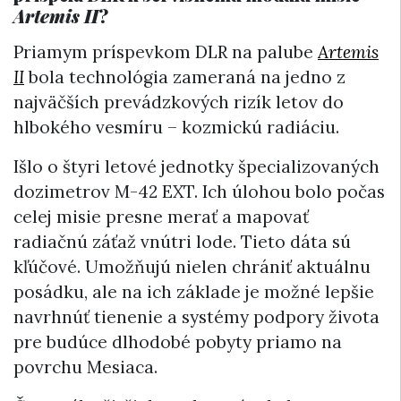
Artemis II
?
Priamym príspevkom DLR na palube
Artemis
II
bola technológia zameraná na jedno z
najväčších prevádzkových rizík letov do
hlbokého vesmíru – kozmickú radiáciu.
Išlo o štyri letové jednotky špecializovaných
dozimetrov M-42 EXT. Ich úlohou bolo počas
celej misie presne merať a mapovať
radiačnú záťaž vnútri lode. Tieto dáta sú
kľúčové. Umožňujú nielen chrániť aktuálnu
posádku, ale na ich základe je možné lepšie
navrhnúť tienenie a systémy podpory života
pre budúce dlhodobé pobyty priamo na
povrchu Mesiaca.