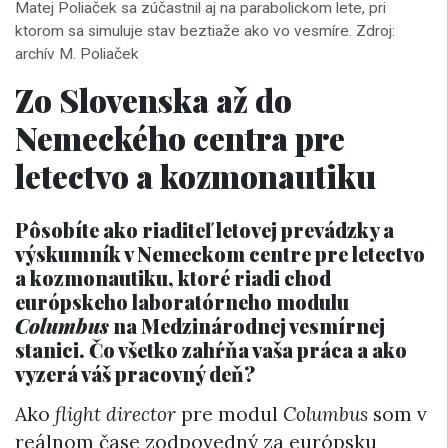
Matej Poliaček sa zúčastnil aj na parabolickom lete, pri
ktorom sa simuluje stav beztiaže ako vo vesmíre. Zdroj:
archív M. Poliaček
Zo Slovenska až do
Nemeckého centra pre
letectvo a kozmonautiku
Pôsobíte ako riaditeľ letovej prevádzky a
výskumník v Nemeckom centre pre letectvo
a kozmonautiku, ktoré riadi chod
európskeho laboratórneho modulu
Columbus
na Medzinárodnej vesmírnej
stanici. Čo všetko zahŕňa vaša práca a ako
vyzerá váš pracovný deň?
Ako
flight director
pre modul
Columbus
som v
reálnom čase zodpovedný za európsku