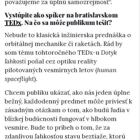
považujeme za úplnú samozrejmosť“.
Vystúpite ako spíker na bratislavskom
TEDx
. Na čo sa môže publikum tešiť?
Nebude to klasická inžinierska prednáška o
orbitálnej mechanike či raketách. Rád by
som tému tohtoročného TEDx-u
Dotyk
ľahkosti
poňal cez optiku reality
pilotovaných vesmírnych letov (
human
spaceflight
).
Chcem publiku ukázať, ako nás jeden úplne
bežný, každodenný predmet môže priviesť k
zásadným otázkam o tom, ako budú ľudia v
blízkej budúcnosti fungovať v hlbokom
vesmíre. Bude to príbeh o tom, že za
zdanlivou ľahkosťou stavu beztiaže, ktorú