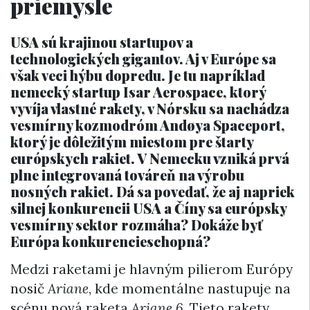
priemysle
USA sú krajinou startupov a
technologických gigantov. Aj v Európe sa
však veci hýbu dopredu. Je tu napríklad
nemecký startup Isar Aerospace, ktorý
vyvíja vlastné rakety, v Nórsku sa nachádza
vesmírny kozmodróm Andøya Spaceport,
ktorý je dôležitým miestom pre štarty
európskych rakiet. V Nemecku vzniká prvá
plne integrovaná továreň na výrobu
nosných rakiet. Dá sa povedať, že aj napriek
silnej konkurencii USA a Číny sa európsky
vesmírny sektor rozmáha? Dokáže byť
Európa konkurencieschopná?
Medzi raketami je hlavným pilierom Európy
nosič
Ariane
, kde momentálne nastupuje na
scénu nová raketa
Ariane 6
. Tieto rakety