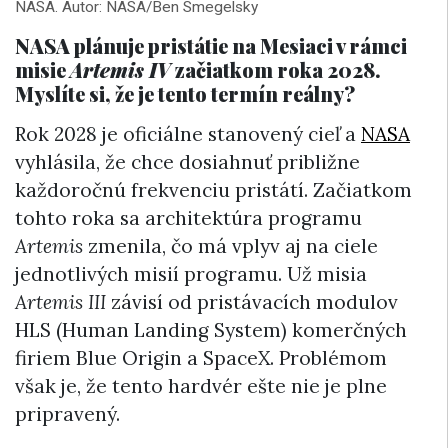
NASA. Autor: NASA/Ben Smegelsky
NASA plánuje pristátie na Mesiaci v rámci
misie
Artemis IV
začiatkom roka 2028.
Myslíte si, že je tento termín reálny?
Rok 2028 je oficiálne stanovený cieľ a
NASA
vyhlásila, že chce dosiahnuť približne
každoročnú frekvenciu pristátí. Začiatkom
tohto roka sa architektúra programu
Artemis
zmenila, čo má vplyv aj na ciele
jednotlivých misií programu. Už misia
Artemis III
závisí od pristávacích modulov
HLS (Human Landing System) komerčných
firiem Blue Origin a SpaceX. Problémom
však je, že tento hardvér ešte nie je plne
pripravený.