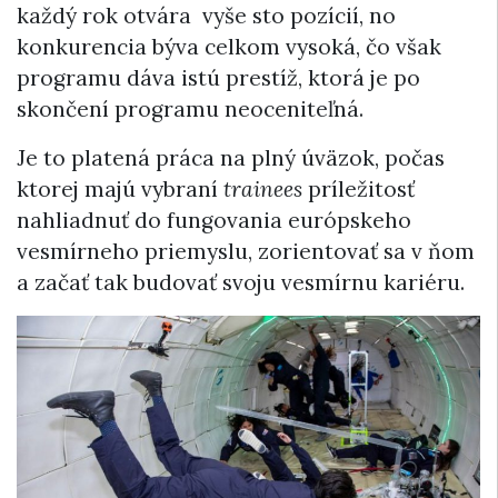
každý rok otvára vyše sto pozícií, no
konkurencia býva celkom vysoká, čo však
programu dáva istú prestíž, ktorá je po
skončení programu neoceniteľná.
Je to platená práca na plný úväzok, počas
ktorej majú vybraní
trainees
príležitosť
nahliadnuť do fungovania európskeho
vesmírneho priemyslu, zorientovať sa v ňom
a začať tak budovať svoju vesmírnu kariéru.