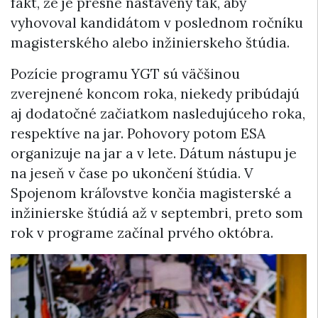
fakt, že je presne nastavený tak, aby
vyhovoval kandidátom v poslednom ročníku
magisterského alebo inžinierskeho štúdia.
Pozície programu YGT sú väčšinou
zverejnené koncom roka, niekedy pribúdajú
aj dodatočné začiatkom nasledujúceho roka,
respektíve na jar. Pohovory potom ESA
organizuje na jar a v lete. Dátum nástupu je
na jeseň v čase po ukončení štúdia. V
Spojenom kráľovstve končia magisterské a
inžinierske štúdiá až v septembri, preto som
rok v programe začínal prvého októbra.