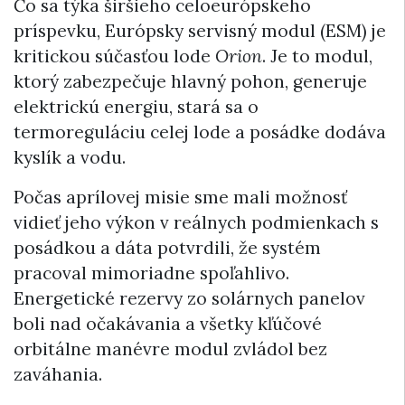
Čo sa týka širšieho celoeurópskeho
príspevku, Európsky servisný modul (ESM) je
kritickou súčasťou lode
Orion
. Je to modul,
ktorý zabezpečuje hlavný pohon, generuje
elektrickú energiu, stará sa o
termoreguláciu celej lode a posádke dodáva
kyslík a vodu.
Počas aprílovej misie sme mali možnosť
vidieť jeho výkon v reálnych podmienkach s
posádkou a dáta potvrdili, že systém
pracoval mimoriadne spoľahlivo.
Energetické rezervy zo solárnych panelov
boli nad očakávania a všetky kľúčové
orbitálne manévre modul zvládol bez
zaváhania.