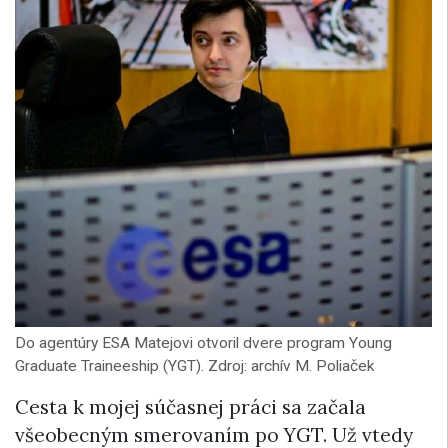
Do agentúry ESA Matejovi otvoril dvere program Young
Graduate Traineeship (YGT). Zdroj: archív M. Poliaček
Cesta k mojej súčasnej práci sa začala
všeobecným smerovaním po YGT. Už vtedy