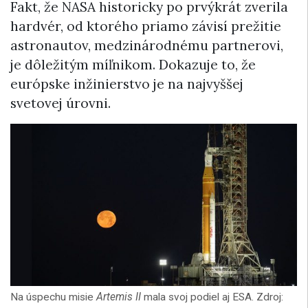
Fakt, že NASA historicky po prvýkrát zverila
hardvér, od ktorého priamo závisí prežitie
astronautov, medzinárodnému partnerovi,
je dôležitým míľnikom. Dokazuje to, že
európske inžinierstvo je na najvyššej
svetovej úrovni.
Na úspechu misie
Artemis II
mala svoj podiel aj ESA. Zdroj: