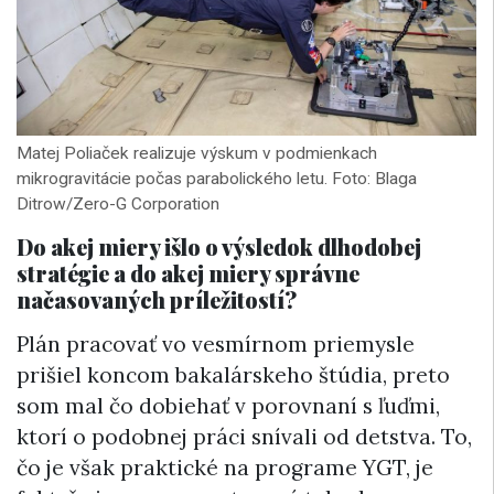
Matej Poliaček realizuje výskum v podmienkach
mikrogravitácie počas parabolického letu. Foto: Blaga
Ditrow/Zero-G Corporation
Do akej miery išlo o výsledok dlhodobej
stratégie a do akej miery správne
načasovaných príležitostí?
Plán pracovať vo vesmírnom priemysle
prišiel koncom bakalárskeho štúdia, preto
som mal čo dobiehať v porovnaní s ľuďmi,
ktorí o podobnej práci snívali od detstva. To,
čo je však praktické na programe YGT, je