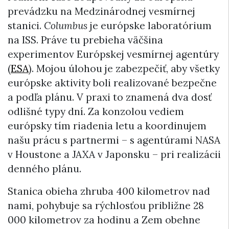
prevádzku na Medzinárodnej vesmírnej
stanici.
Columbus
je európske laboratórium
na ISS. Práve tu prebieha väčšina
experimentov Európskej vesmírnej agentúry
(
ESA
). Mojou úlohou je zabezpečiť, aby všetky
európske aktivity boli realizované bezpečne
a podľa plánu. V praxi to znamená dva dosť
odlišné typy dní. Za konzolou vediem
európsky tím riadenia letu a koordinujem
našu prácu s partnermi – s agentúrami NASA
v Houstone a JAXA v Japonsku – pri realizácii
denného plánu.
Stanica obieha zhruba 400 kilometrov nad
nami, pohybuje sa rýchlosťou približne 28
000 kilometrov za hodinu a Zem obehne