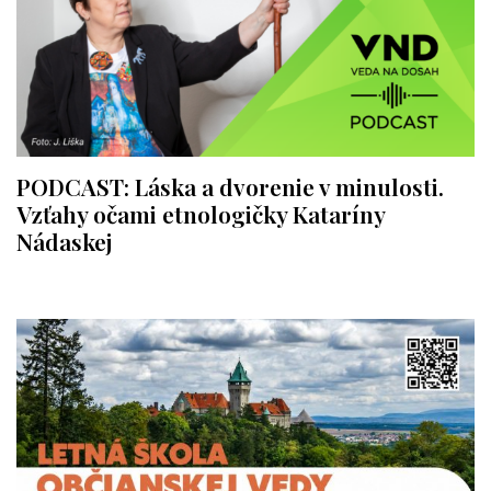
PODCAST: Láska a dvorenie v minulosti.
Vzťahy očami etnologičky Kataríny
Nádaskej