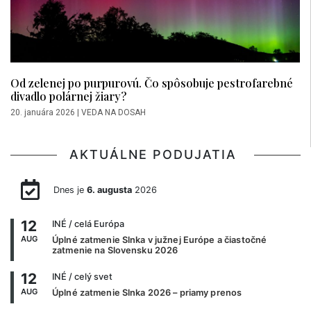
Od zelenej po purpurovú. Čo spôsobuje pestrofarebné
divadlo polárnej žiary?
20. januára 2026
|
VEDA NA DOSAH
AKTUÁLNE PODUJATIA
Dnes je
6. augusta
2026
12
INÉ
/ celá Európa
AUG
Úplné zatmenie Slnka v južnej Európe a čiastočné
zatmenie na Slovensku 2026
12
INÉ
/ celý svet
AUG
Úplné zatmenie Slnka 2026 – priamy prenos