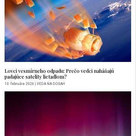
Lovci vesmírneho odpadu: Prečo vedci naháňajú
padajúce satelity lietadlom?
10. februára 2026
|
VEDA NA DOSAH