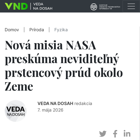
Domov
|
Príroda
|
Fyzika
Nová misia NASA
preskúma neviditeľný
prstencový prúd okolo
Zeme
VEDA NA DOSAH
redakcia
7. mája 2026