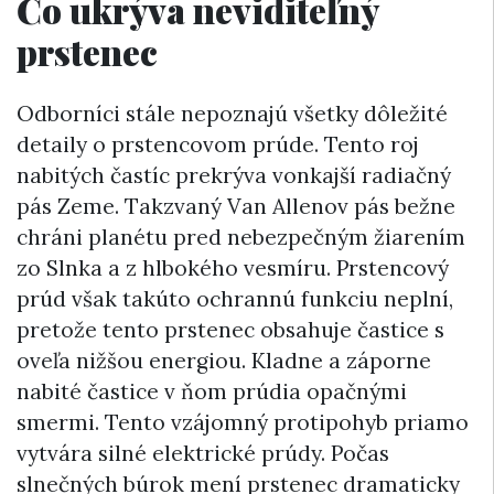
Čo ukrýva neviditeľný
prstenec
Odborníci stále nepoznajú všetky dôležité
detaily o prstencovom prúde. Tento roj
nabitých častíc prekrýva vonkajší radiačný
pás Zeme. Takzvaný Van Allenov pás bežne
chráni planétu pred nebezpečným žiarením
zo Slnka a z hlbokého vesmíru. Prstencový
prúd však takúto ochrannú funkciu neplní,
pretože tento prstenec obsahuje častice s
oveľa nižšou energiou. Kladne a záporne
nabité častice v ňom prúdia opačnými
smermi. Tento vzájomný protipohyb priamo
vytvára silné elektrické prúdy. Počas
slnečných búrok mení prstenec dramaticky