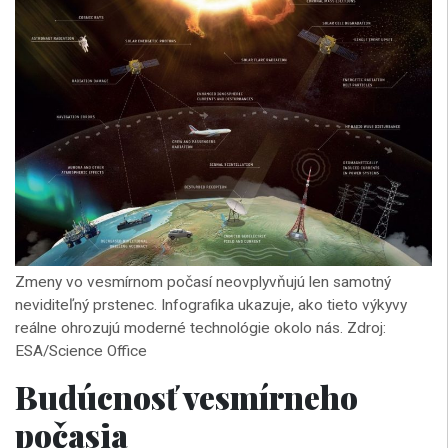
Zmeny vo vesmírnom počasí neovplyvňujú len samotný
neviditeľný prstenec. Infografika ukazuje, ako tieto výkyvy
reálne ohrozujú moderné technológie okolo nás. Zdroj:
ESA/Science Office
Budúcnosť vesmírneho
počasia