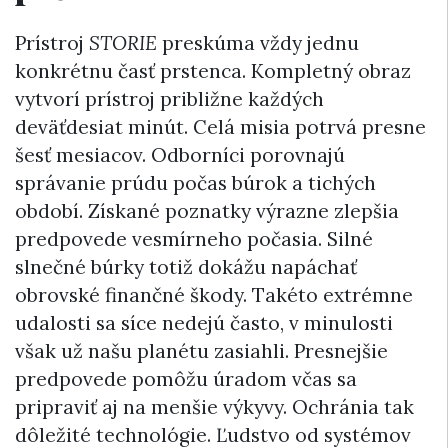
Prístroj
STORIE
preskúma vždy jednu
konkrétnu časť prstenca. Kompletný obraz
vytvorí prístroj približne každých
deväťdesiat minút. Celá misia potrvá presne
šesť mesiacov. Odborníci porovnajú
správanie prúdu počas búrok a tichých
období. Získané poznatky výrazne zlepšia
predpovede vesmírneho počasia. Silné
slnečné búrky totiž dokážu napáchať
obrovské finančné škody. Takéto extrémne
udalosti sa síce nedejú často, v minulosti
však už našu planétu zasiahli. Presnejšie
predpovede pomôžu úradom včas sa
pripraviť aj na menšie výkyvy. Ochránia tak
dôležité technológie. Ľudstvo od systémov