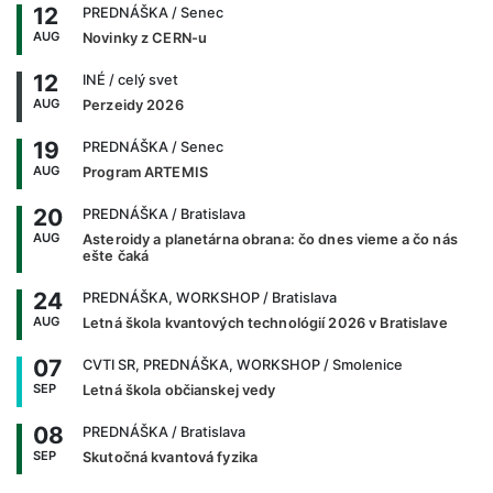
12
PREDNÁŠKA
/ Senec
AUG
Novinky z CERN-u
12
INÉ
/ celý svet
AUG
Perzeidy 2026
19
PREDNÁŠKA
/ Senec
AUG
Program ARTEMIS
20
PREDNÁŠKA
/ Bratislava
AUG
Asteroidy a planetárna obrana: čo dnes vieme a čo nás
ešte čaká
24
PREDNÁŠKA, WORKSHOP
/ Bratislava
AUG
Letná škola kvantových technológií 2026 v Bratislave
07
CVTI SR, PREDNÁŠKA, WORKSHOP
/ Smolenice
SEP
Letná škola občianskej vedy
08
PREDNÁŠKA
/ Bratislava
SEP
Skutočná kvantová fyzika