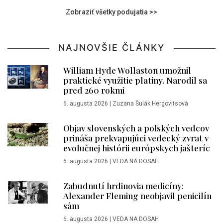
Zobraziť všetky podujatia >>
NAJNOVŠIE ČLÁNKY
William Hyde Wollaston umožnil
praktické využitie platiny. Narodil sa
pred 260 rokmi
6. augusta 2026
|
Zuzana Šulák Hergovitsová
Objav slovenských a poľských vedcov
prináša prekvapujúci vedecký zvrat v
evolučnej histórii európskych jašteríc
6. augusta 2026
|
VEDA NA DOSAH
Zabudnutí hrdinovia medicíny:
Alexander Fleming neobjavil penicilín
sám
6. augusta 2026
|
VEDA NA DOSAH