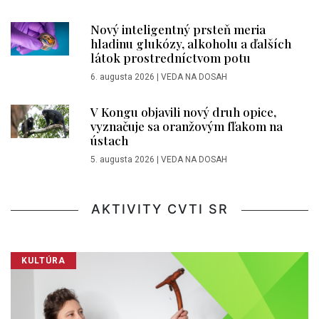
Nový inteligentný prsteň meria
hladinu glukózy, alkoholu a ďalších
látok prostredníctvom potu
6. augusta 2026
|
VEDA NA DOSAH
V Kongu objavili nový druh opice,
vyznačuje sa oranžovým fľakom na
ústach
5. augusta 2026
|
VEDA NA DOSAH
AKTIVITY CVTI SR
KULTÚRA