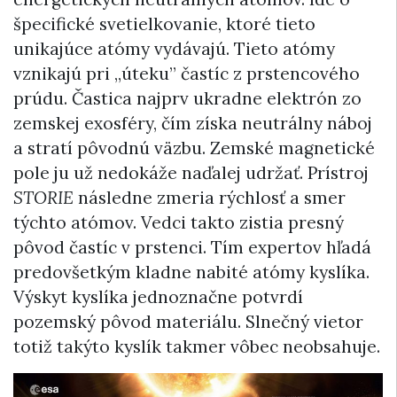
špecifické svetielkovanie, ktoré tieto
unikajúce atómy vydávajú. Tieto atómy
vznikajú pri „úteku” častíc z prstencového
prúdu. Častica najprv ukradne elektrón zo
zemskej exosféry, čím získa neutrálny náboj
a stratí pôvodnú väzbu. Zemské magnetické
pole ju už nedokáže naďalej udržať. Prístroj
STORIE
následne zmeria rýchlosť a smer
týchto atómov. Vedci takto zistia presný
pôvod častíc v prstenci. Tím expertov hľadá
predovšetkým kladne nabité atómy kyslíka.
Výskyt kyslíka jednoznačne potvrdí
pozemský pôvod materiálu. Slnečný vietor
totiž takýto kyslík takmer vôbec neobsahuje.