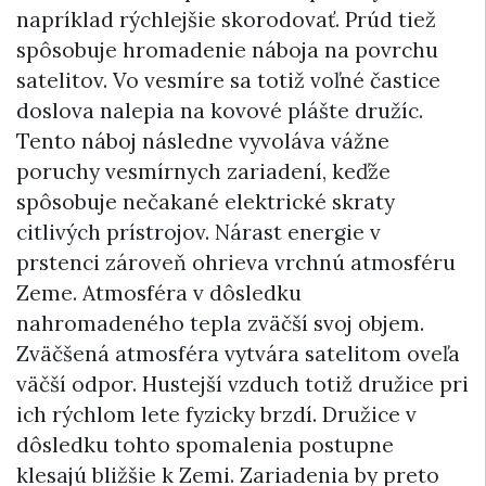
napríklad rýchlejšie skorodovať. Prúd tiež
spôsobuje hromadenie náboja na povrchu
satelitov. Vo vesmíre sa totiž voľné častice
doslova nalepia na kovové plášte družíc.
Tento náboj následne vyvoláva vážne
poruchy vesmírnych zariadení, keďže
spôsobuje nečakané elektrické skraty
citlivých prístrojov. Nárast energie v
prstenci zároveň ohrieva vrchnú atmosféru
Zeme. Atmosféra v dôsledku
nahromadeného tepla zväčší svoj objem.
Zväčšená atmosféra vytvára satelitom oveľa
väčší odpor. Hustejší vzduch totiž družice pri
ich rýchlom lete fyzicky brzdí. Družice v
dôsledku tohto spomalenia postupne
klesajú bližšie k Zemi. Zariadenia by preto