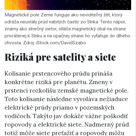
Magnetické pole Zeme funguje ako neviditeľný štít, ktorý
odráža neustály prúd nabitých častíc zo Slnka. Tento nápor,
známy ako slnečný vietor, stláča magnetický obal na strane
privrátenej k Slnku a na opačnej strane ho vyťahuje do dlhého
chvosta. Zdroj: iStock.com/DavidSzabo
Riziká pre satelity a siete
Kolísanie prstencového prúdu prináša
konkrétne riziká pre planétu. Zmeny v
prstenci rozkolíšu zemské magnetické pole.
Toto kolísanie následne vyvoláva nežiaduce
elektrické prúdy priamo v pozemských
vodičoch. Takýto jav dokáže vážne poškodiť
ropovody a elektrické siete. Nadmerný prúd
totiž môže siete preťažiť a ropovody môžu