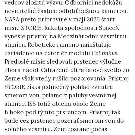
vedcov zložitú výzvu. Odborníci nedokážu
neviditeľné častice odfotiť bežnou kamerou.
NASA
preto pripravuje v máji 2026 štart
misie
STORIE
. Raketa spoločnosti SpaceX
vynesie prístroj na Medzinárodnú vesmírnu
stanicu. Robotické rameno nainštaluje
zariadenie na exteriér modulu
Columbus
.
Predošlé misie sledovali prstenec výlučne
zhora nadol. Odrazené ultrafialové svetlo zo
Zeme však vtedy rušilo pozorovania. Prístroj
STORIE
získa jedinečný pohľad zvnútra
smerom von, priamo z paluby vesmírnej
stanice. ISS totiž obieha okolo Zeme
hlboko pod týmto prstencom. Prístroj tak
bude cez prstenec pozerať smerom von do
voľného vesmíru. Zem zostane počas