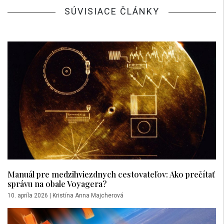
SÚVISIACE ČLÁNKY
Manuál pre medzihviezdnych cestovateľov: Ako prečítať
správu na obale Voyagera?
10. apríla 2026
|
Kristína Anna Majcherová