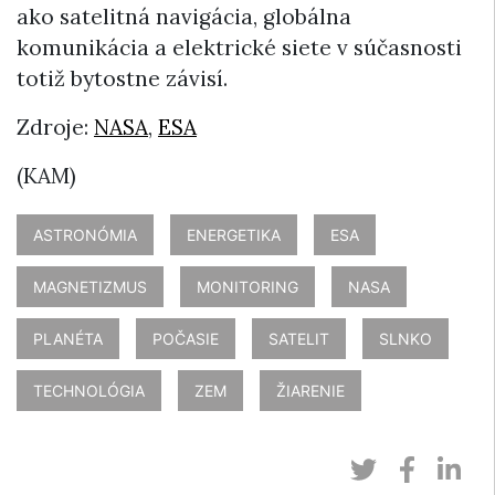
ako satelitná navigácia, globálna
komunikácia a elektrické siete v súčasnosti
totiž bytostne závisí.
Zdroje:
NASA
,
ESA
(KAM)
ASTRONÓMIA
ENERGETIKA
ESA
MAGNETIZMUS
MONITORING
NASA
PLANÉTA
POČASIE
SATELIT
SLNKO
TECHNOLÓGIA
ZEM
ŽIARENIE