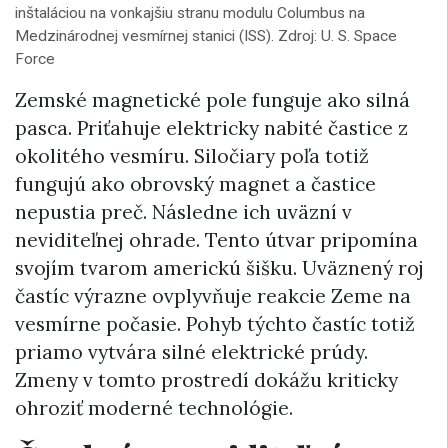
inštaláciou na vonkajšiu stranu modulu Columbus na
Medzinárodnej vesmírnej stanici (ISS). Zdroj: U. S. Space
Force
Zemské magnetické pole funguje ako silná
pasca. Priťahuje elektricky nabité častice z
okolitého vesmíru. Siločiary poľa totiž
fungujú ako obrovský magnet a častice
nepustia preč. Následne ich uväzní v
neviditeľnej ohrade. Tento útvar pripomína
svojím tvarom americkú šišku. Uväznený roj
častíc výrazne ovplyvňuje reakcie Zeme na
vesmírne počasie. Pohyb týchto častíc totiž
priamo vytvára silné elektrické prúdy.
Zmeny v tomto prostredí dokážu kriticky
ohroziť moderné technológie.