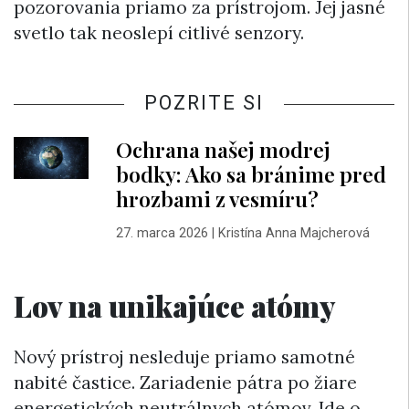
pozorovania priamo za prístrojom. Jej jasné
svetlo tak neoslepí citlivé senzory.
POZRITE SI
Ochrana našej modrej
bodky: Ako sa bránime pred
hrozbami z vesmíru?
27. marca 2026
|
Kristína Anna Majcherová
Lov na unikajúce atómy
Nový prístroj nesleduje priamo samotné
nabité častice. Zariadenie pátra po žiare
energetických neutrálnych atómov. Ide o