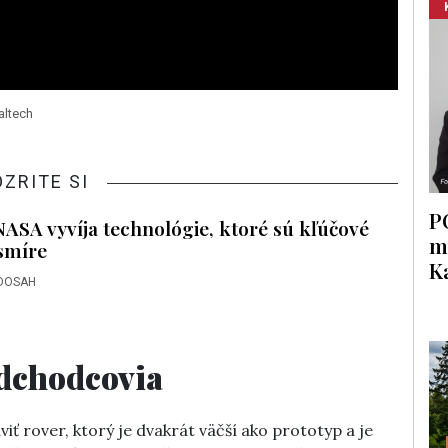
altech
OZRITE SI
P
NASA vyvíja technológie, ktoré sú kľúčové
m
smíre
K
DOSAH
edchodcovia
ť rover, ktorý je dvakrát väčší ako prototyp a je