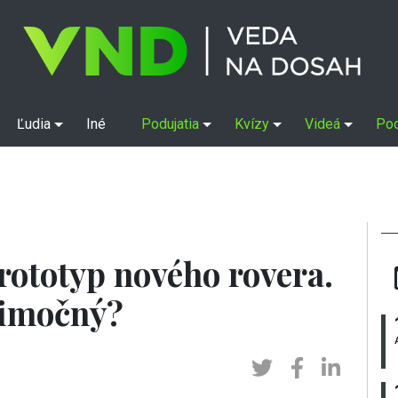
Ľudia
Iné
Podujatia
Kvízy
Videá
Po
rototyp nového rovera.
nimočný?