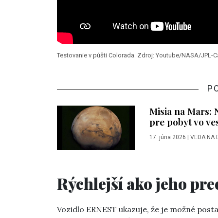
Testovanie v púšti Colorada. Zdroj: Youtube/NASA/JPL-C
P
Misia na Mars: 
pre pobyt vo ve
17. júna 2026
|
VEDA NA 
Rýchlejší ako jeho pr
Vozidlo ERNEST ukazuje, že je možné postavi