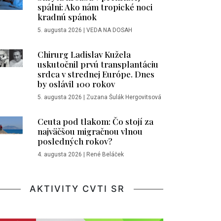
spálni: Ako nám tropické noci
kradnú spánok
5. augusta 2026
|
VEDA NA DOSAH
Chirurg Ladislav Kužela
uskutočnil prvú transplantáciu
srdca v strednej Európe. Dnes
by oslávil 100 rokov
5. augusta 2026
|
Zuzana Šulák Hergovitsová
Ceuta pod tlakom: Čo stojí za
najväčšou migračnou vlnou
posledných rokov?
4. augusta 2026
|
René Beláček
AKTIVITY CVTI SR