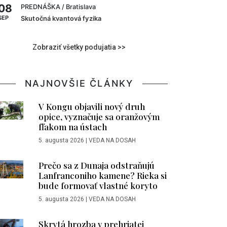
08
PREDNÁŠKA
/ Bratislava
SEP
Skutočná kvantová fyzika
Zobraziť všetky podujatia >>
NAJNOVŠIE ČLÁNKY
V Kongu objavili nový druh
opice, vyznačuje sa oranžovým
fľakom na ústach
5. augusta 2026
|
VEDA NA DOSAH
Prečo sa z Dunaja odstraňujú
Lanfranconiho kamene? Rieka si
bude formovať vlastné koryto
5. augusta 2026
|
VEDA NA DOSAH
Skrytá hrozba v prehriatej