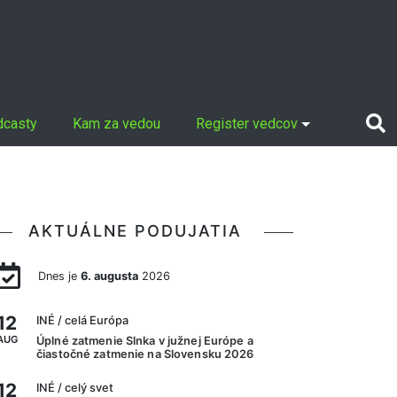
dcasty
Kam za vedou
Register vedcov
AKTUÁLNE PODUJATIA
Dnes je
6. augusta
2026
12
INÉ
/ celá Európa
AUG
Úplné zatmenie Slnka v južnej Európe a
čiastočné zatmenie na Slovensku 2026
12
INÉ
/ celý svet