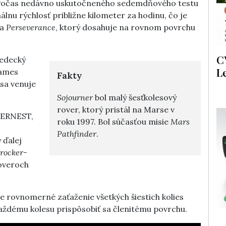
. Počas nedávno uskutočneného sedemdňového testu
lnu rýchlosť približne kilometer za hodinu, čo je
ra
Perseverance
, ktorý dosahuje na rovnom povrchu
C
vedecký
L
James
Fakty
 sa venuje
Sojourner
bol malý šesťkolesový
rover, ktorý pristál na Marse v
r ERNEST,
roku 1997. Bol súčasťou misie
Mars
Pathfinder
.
 ďalej
rocker-
overoch
e rovnomerné zaťaženie všetkých šiestich kolies
ždému kolesu prispôsobiť sa členitému povrchu.