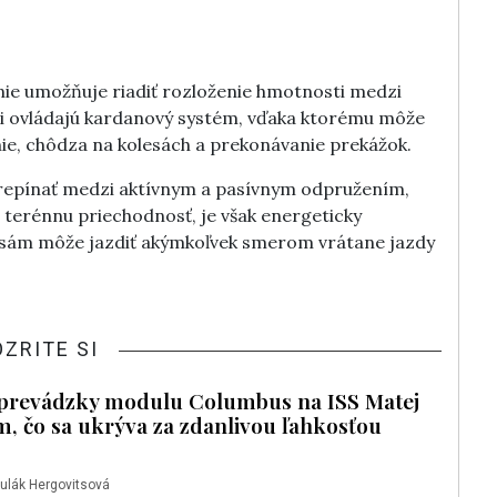
ie umožňuje riadiť rozloženie hmotnosti medzi
ti ovládajú kardanový systém, vďaka ktorému môže
nie, chôdza na kolesách a prekonávanie prekážok.
pínať medzi aktívnym a pasívnym odpružením,
terénnu priechodnosť, je však energeticky
lesám môže jazdiť akýmkoľvek smerom vrátane jazdy
OZRITE SI
ej prevádzky modulu Columbus na ISS Matej
om, čo sa ukrýva za zdanlivou ľahkosťou
ulák Hergovitsová