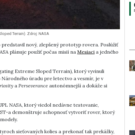
Sloped Terrain). Zdroj: NASA
) predstavil nový, zlepšený prototyp rovera. Poslúžiť
ASA plánuje použiť počas misií na
Mesiaci
a jedného
ting Extreme Sloped Terrain), ktorý vyvinuli
) Národného úradu pre letectvo a vesmír, je v
iosity
a
Perseverance
autonómnejší a dokáže si
JPL NASA, ktorý viedol nedávne testovanie,
T-a demonštruje schopnosť vytvoriť rover, ktorý
 modely.
yroch sieťovaných kolies a prekonať tak prekážky,