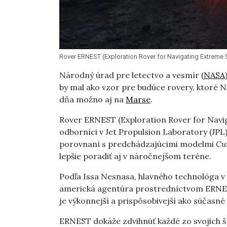
Rover ERNEST (Exploration Rover for Navigating Extreme 
Národný úrad pre letectvo a vesmír (
NASA
by mal ako vzor pre budúce rovery, ktoré N
dňa možno aj na
Marse
.
Rover ERNEST (Exploration Rover for Naviga
odborníci v Jet Propulsion Laboratory (JPL
porovnaní s predchádzajúcimi modelmi
Cur
lepšie poradiť aj v náročnejšom teréne.
Podľa Issa Nesnasa, hlavného technológa v 
americká agentúra prostredníctvom ERNES
je výkonnejší a prispôsobivejší ako súčasné
ERNEST dokáže zdvihnúť každé zo svojich št