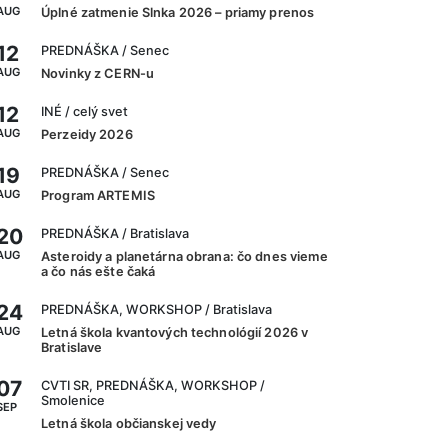
AUG
Úplné zatmenie Slnka 2026 – priamy prenos
12
PREDNÁŠKA
/ Senec
AUG
Novinky z CERN-u
12
INÉ
/ celý svet
AUG
Perzeidy 2026
19
PREDNÁŠKA
/ Senec
AUG
Program ARTEMIS
20
PREDNÁŠKA
/ Bratislava
AUG
Asteroidy a planetárna obrana: čo dnes vieme
a čo nás ešte čaká
24
PREDNÁŠKA, WORKSHOP
/ Bratislava
AUG
Letná škola kvantových technológií 2026 v
Bratislave
07
CVTI SR, PREDNÁŠKA, WORKSHOP
/
Smolenice
SEP
Letná škola občianskej vedy