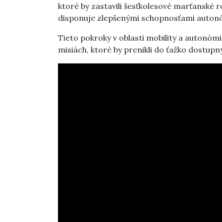
ktoré by zastavili šesťkolesové marťanské 
disponuje zlepšenými schopnosťami auto
Tieto pokroky v oblasti mobility a autonómi
misiách, ktoré by prenikli do ťažko dostupn