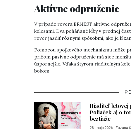
Aktívne odpruženie
V prípade rovera ERNEST aktívne odpružen
kolesami. Dva poháňané kĺby v prednej čas
rover jazdiť rôznymi spôsobmi, ako je kĺza
Pomocou spojkového mechanizmu môže pre
pričom pasívne odpruženie má síce menšiu 
úspornejšie. Vďaka štyrom riaditeľným ko
bokom.
P
Riaditeľ letov
Poliaček aj o t
beztiaže
28. mája 2026
|
Zuzana Š