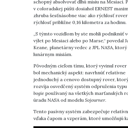
schopný absolvovať dlhú misiu na Mesiaci
v coloradskej púšti dosiahol ERNEST maximá
zhruba šesťnásobne viac ako rýchlosť rove
rýchlosť približne 0,16 kilometra za hodinu.
„S týmto vozidlom by ste mohli podniknúť 
výlet po Mesiaci alebo po Marse,“ povedal 
Keane, planetárny vedec z JPL NASA, ktorý
lunárnym misiám.
Pôvodným cieľom tímu, ktorý vyvinul rove
bol mechanický aspekt: navrhnúť relatívne
jednoduchý a cenovo dostupný rover, ktorý
rozvíja osvedčený systém odpruženia typu
bogie
používaný na všetkých marťanských r
úradu NASA od modelu
Sojourner
.
Tento pasívny systém zabezpečuje relatívn
vďaka čapom a vzperám, ktoré umožňujú ka