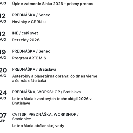
AUG
Úplné zatmenie Slnka 2026 – priamy prenos
12
PREDNÁŠKA
/ Senec
AUG
Novinky z CERN-u
12
INÉ
/ celý svet
AUG
Perzeidy 2026
19
PREDNÁŠKA
/ Senec
AUG
Program ARTEMIS
20
PREDNÁŠKA
/ Bratislava
AUG
Asteroidy a planetárna obrana: čo dnes vieme
a čo nás ešte čaká
24
PREDNÁŠKA, WORKSHOP
/ Bratislava
AUG
Letná škola kvantových technológií 2026 v
Bratislave
07
CVTI SR, PREDNÁŠKA, WORKSHOP
/
Smolenice
SEP
Letná škola občianskej vedy