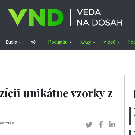
Ľudia
Iné
Podujatia
Kvízy
Videá
Po
ícii unikátne vzorky z
aktorka