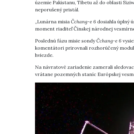
územie Pakistanu, Tibetu až do oblasti Siziw
neporušený pristál.
„Lunárna misia
Čchang-e 6
dosiahla úplný ú
moment riaditeľ Čínskej národnej vesmírn
Poslednú fázu misie sondy
Čchang-e 6
vysie
komentátori prirovnali rozhorúčený modul 
hviezde.
Na návratové zariadenie zamerali sledovaci
vrátane pozemných staníc Európskej vesmí