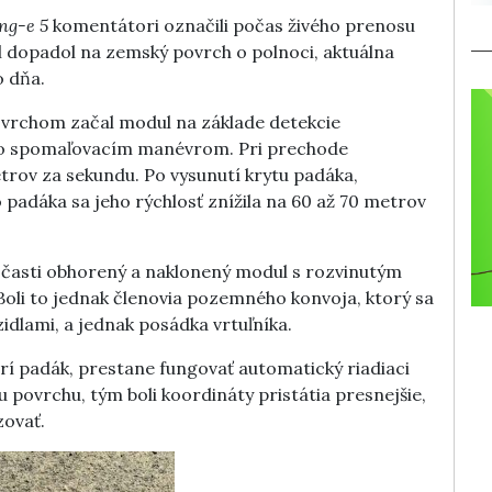
ng-e 5
komentátori označili počas živého prenosu
l dopadol na zemský povrch o polnoci, aktuálna
o dňa.
ovrchom začal modul na základe detekcie
 so spomaľovacím manévrom. Pri prechode
trov za sekundu. Po vysunutí krytu padáka,
padáka sa jeho rýchlosť znížila na 60 až 70 metrov
 sčasti obhorený a naklonený modul s rozvinutým
oli to jednak členovia pozemného konvoja, ktorý sa
idlami, a jednak posádka vrtuľníka.
rí padák, prestane fungovať automatický riadiaci
 povrchu, tým boli koordináty pristátia presnejšie,
zovať.