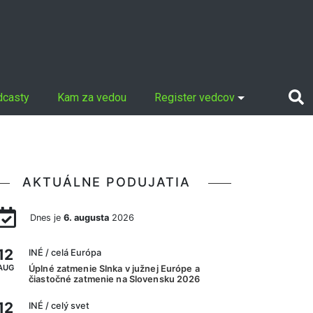
dcasty
Kam za vedou
Register vedcov
AKTUÁLNE PODUJATIA
Dnes je
6. augusta
2026
12
INÉ
/ celá Európa
AUG
Úplné zatmenie Slnka v južnej Európe a
čiastočné zatmenie na Slovensku 2026
12
INÉ
/ celý svet