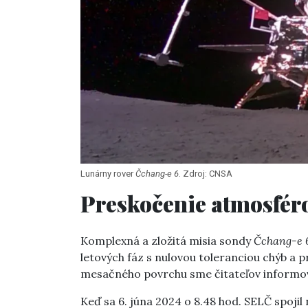
Lunárny rover
Čchang-e 6
. Zdroj: CNSA
Preskočenie atmosfé
Komplexná a zložitá misia sondy
Čchang-e 
letových fáz s nulovou toleranciou chýb a p
mesačného povrchu sme čitateľov informov
Keď sa 6. júna 2024 o 8.48 hod. SELČ spojil