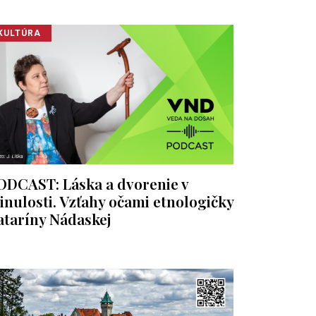
KULTÚRA
ODCAST: Láska a dvorenie v
inulosti. Vzťahy očami etnologičky
ataríny Nádaskej