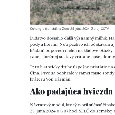
Čchang-e 6 pristál na Zemi 25. júna 2024. Zdroj: CCTV
Ľudstvo dosiahlo ďalší významný míľnik. Na
pôdy a hornín. Netrpezlivo ich očakávala a
hľadaní odpovedí nielen na kľúčové otázky l
ranej slnečnej sústavy vrátane našej domov
Je to historicky druhé úspešné pristátie n
Čína. Prvé sa odohralo v rámci misie sond
kráteru Von Kármán.
Ako padajúca hviezda
Návratový modul, ktorý tvoril súčasť čínske
25. júna 2024 o 8.07 hod. SELČ do zemskej