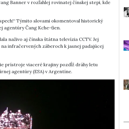
ang Banner v rozľahlej rovinatej čínskej stepi, kde
spech!“ Týmito slovami okomentoval historický
ej agentúry Čang Kche-ťien.
lala naživo aj čínska štátna televízia CCTV. Jej
na infračervených záberoch k jasnej padajúcej
e prístroje viaceré krajiny pozdĺž dráhy letu
rnej agentúry (ESA) v Argentíne.