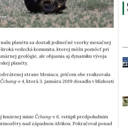
 našu planétu sa dostali jedinečné vzorky mesačnej
j široká vedecká komunita, ktorej môžu pomôcť pri
unárnej geológie, ale objasnia aj dynamiku vývoja
skej planéty.
a odvrátenej strane Mesiaca, pričom obe realizovala
y
Čchang-e 4
, ktorá 3. januára 2019 dosadla v blízkosti
j lunárnej misie
Čchang-e 6
, vstúpil predpoludním
 atmosféry nad západnou Afrikou. Pokračoval ponad