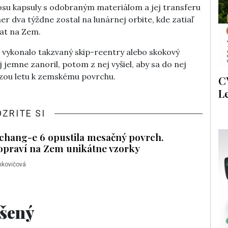
osu kapsuly s odobraným materiálom a jej transferu
 dva týždne zostal na lunárnej orbite, kde zatiaľ
rat na Zem.
vykonalo takzvaný skip-reentry alebo skokový
jemne zanoril, potom z nej vyšiel, aby sa do nej
ázou letu k zemskému povrchu.
C
L
OZRITE SI
chang-e 6 opustila mesačný povrch.
praví na Zem unikátne vzorky
nkovičová
šený