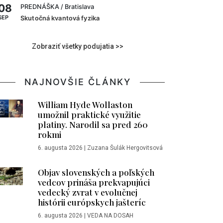
08
PREDNÁŠKA
/ Bratislava
SEP
Skutočná kvantová fyzika
Zobraziť všetky podujatia >>
NAJNOVŠIE ČLÁNKY
William Hyde Wollaston
umožnil praktické využitie
platiny. Narodil sa pred 260
rokmi
6. augusta 2026
|
Zuzana Šulák Hergovitsová
Objav slovenských a poľských
vedcov prináša prekvapujúci
vedecký zvrat v evolučnej
histórii európskych jašteríc
6. augusta 2026
|
VEDA NA DOSAH