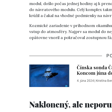
modul, došlo počas jednej hodiny aj k pren
do návratového modulu. Celý komplex takmer
krúžil a čakal na vhodné podmienky na náv
Kozmické zariadenie v príhodnom okamihu 
vstup do atmosféry. Najprv sa modul do nej 
opätovne vnoril a pokračoval zostupnou f
P
Čínska sonda Č
Koncom júna do
4. júna 2024
|
Kristína Be
Naklonený, ale n
eporu