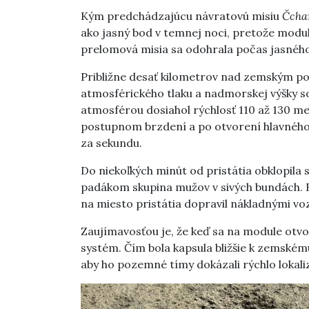
Kým predchádzajúcu návratovú misiu
Čcha
ako jasný bod v temnej noci, pretože modu
prelomová misia sa odohrala počas jasnéh
Približne desať kilometrov nad zemským p
atmosférického tlaku a nadmorskej výšky
atmosférou dosiahol rýchlosť 110 až 130 me
postupnom brzdení a po otvorení hlavného 
za sekundu.
Do niekoľkých minút od pristátia obklopila
padákom skupina mužov v sivých bundách. B
na miesto pristátia dopravil nákladnými voz
Zaujímavosťou je, že keď sa na module otvo
systém. Čím bola kapsula bližšie k zemskému
aby ho pozemné tímy dokázali rýchlo lokali