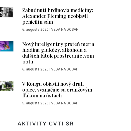
Zabudnutí hrdinovia medicíny:
Alexander Fleming neobjavil
penicilín sám
6. augusta 2026
|
VEDA NA DOSAH
Nový inteligentný prsteň meria
hladinu glukózy, alkoholu a
ďalších látok prostredníctvom
potu
6. augusta 2026
|
VEDA NA DOSAH
V Kongu objavili nový druh
opice, vyznačuje sa oranžovým
fľakom na ústach
5. augusta 2026
|
VEDA NA DOSAH
AKTIVITY CVTI SR