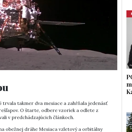
P
m
rou
K
6
trvala takmer dva mesiace a zahŕňala jedenásť
rešľapov. O štarte, odbere vzoriek a odlete z
ali v predchádzajúcich článkoch.
 na obežnej dráhe Mesiaca vzletový a orbitálny