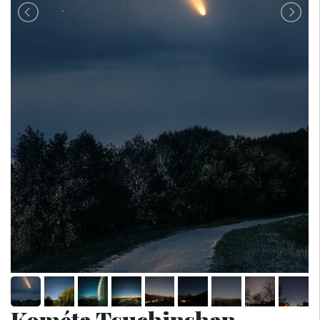
Kométa Tsuchinshan-