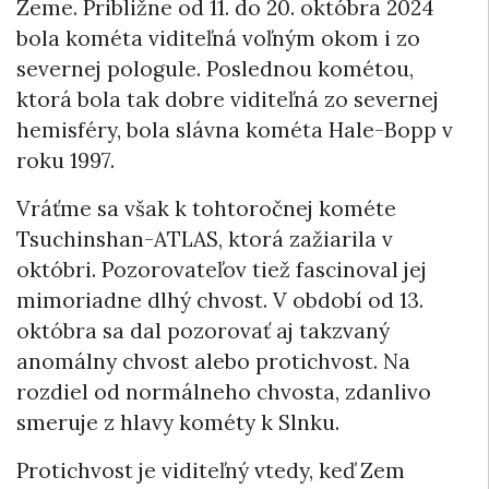
Zeme. Približne od 11. do 20. októbra 2024
bola kométa viditeľná voľným okom i zo
severnej pologule. Poslednou kométou,
ktorá bola tak dobre viditeľná zo severnej
hemisféry, bola slávna kométa Hale-Bopp v
roku 1997.
Vráťme sa však k tohtoročnej kométe
Tsuchinshan-ATLAS, ktorá zažiarila v
októbri. Pozorovateľov tiež fascinoval jej
mimoriadne dlhý chvost. V období od 13.
októbra sa dal pozorovať aj takzvaný
anomálny chvost alebo protichvost. Na
rozdiel od normálneho chvosta, zdanlivo
smeruje z hlavy kométy k Slnku.
Protichvost je viditeľný vtedy, keď Zem