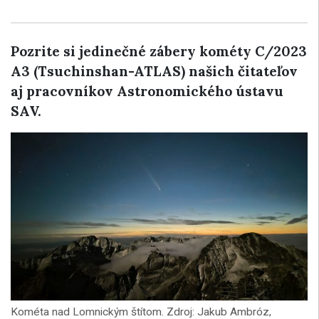
Pozrite si jedinečné zábery kométy C/2023
A3 (Tsuchinshan-ATLAS) našich čitateľov
aj pracovníkov Astronomického ústavu
SAV.
Kométa nad Lomnickým štítom. Zdroj: Jakub Ambróz,