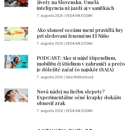
životy na Slovensku. Umelá
inteligencia už jazdí aj v sanitkách
7. augusta 2026
|
VEDA NA DOSAH
Ako slanosť oceánu mení pravidlá hry
pri sledovaní fenoménu El Niño
7. augusta 2026
|
VEDA NA DOSAH
PODCAST: Ako si nájsť štipendium,
mobilitu či štúdium v zahraničí a prečo
je dôležité začať čo najskôr (SAIA)
7. augusta 2026
|
Sára Molitorisová
Nová nádej na liečbu slepoty?
Experimentálne očné kvapky dokážu
obnoviť zrak
7. augusta 2026
|
VEDA NA DOSAH