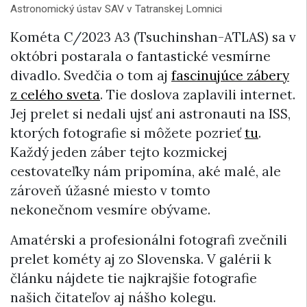
Astronomický ústav SAV v Tatranskej Lomnici
Kométa C/2023 A3 (Tsuchinshan-ATLAS) sa v
októbri postarala o fantastické vesmírne
divadlo. Svedčia o tom aj
fascinujúce zábery
z celého sveta
. Tie doslova zaplavili internet.
Jej prelet si nedali ujsť ani astronauti na ISS,
ktorých fotografie si môžete pozrieť
tu
.
Každý jeden záber tejto kozmickej
cestovateľky nám pripomína, aké malé, ale
zároveň úžasné miesto v tomto
nekonečnom vesmíre obývame.
Amatérski a profesionálni fotografi zvečnili
prelet kométy aj zo Slovenska. V galérii k
článku nájdete tie najkrajšie fotografie
našich čitateľov aj nášho kolegu.