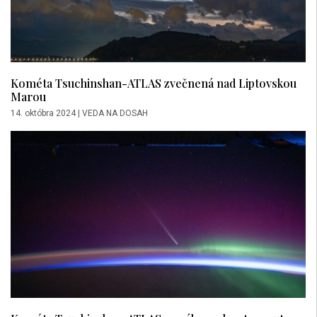
Kométa Tsuchinshan-ATLAS zvečnená nad Liptovskou
Marou
14. októbra 2024
|
VEDA NA DOSAH