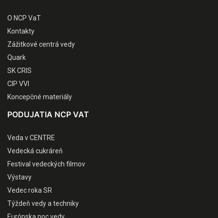
O NCP VaT
Kontakty
Zážitkové centrá vedy
Quark
SK CRIS
CIP VVI
Koncepčné materiály
PODUJATIA NCP VAT
Veda v CENTRE
Vedecká cukráreň
Festival vedeckých filmov
Výstavy
Vedec roka SR
Týždeň vedy a techniky
Európska noc vedy