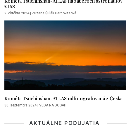
Kométa Tsuchinshan-ATLAS na záberoch astronautov
z ISS
2. októbra 2024
|
Zuzana Šulák Hergovitsová
Kométa Tsuchinshan-ATLAS odfotografovaná z Česka
30. septembra 2024
|
VEDA NA DOSAH
AKTUÁLNE PODUJATIA