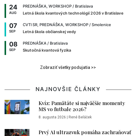
24
PREDNÁŠKA, WORKSHOP
/ Bratislava
AUG
Letná škola kvantových technológií 2026 v Bratislave
07
CVTI SR, PREDNÁŠKA, WORKSHOP
/ Smolenice
SEP
Letná škola občianskej vedy
08
PREDNÁŠKA
/ Bratislava
SEP
Skutočná kvantová fyzika
Zobraziť všetky podujatia >>
NAJNOVŠIE ČLÁNKY
Kvíz: Pamätáte si najväčšie momenty
MS vo futbale 2026?
8. augusta 2026
|
René Beláček
Prvý AI ultrazvuk pomáha zachraňovať