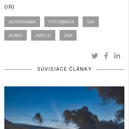
(zh)
ASTRONÓMIA
FOTOGRAFIA
SAV
SLNKO
SVETLO
ZEM
SÚVISIACE ČLÁNKY