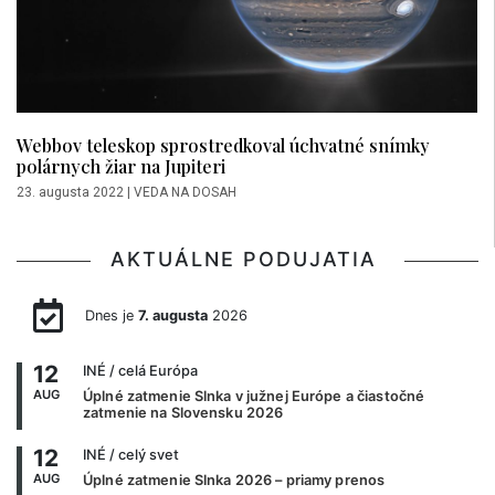
Webbov teleskop sprostredkoval úchvatné snímky
polárnych žiar na Jupiteri
23. augusta 2022
|
VEDA NA DOSAH
AKTUÁLNE PODUJATIA
Dnes je
7. augusta
2026
12
INÉ
/ celá Európa
AUG
Úplné zatmenie Slnka v južnej Európe a čiastočné
zatmenie na Slovensku 2026
12
INÉ
/ celý svet
AUG
Úplné zatmenie Slnka 2026 – priamy prenos