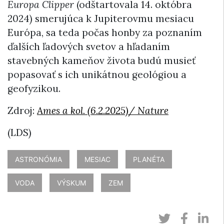
Europa Clipper
(odštartovala 14. októbra
2024) smerujúca k Jupiterovmu mesiacu
Európa, sa teda počas honby za poznaním
ďalších ľadových svetov a hľadaním
stavebných kameňov života budú musieť
popasovať s ich unikátnou geológiou a
geofyzikou.
Zdroj:
Ames a kol. (6.2.2025)/ Nature
(LDS)
ASTRONÓMIA
MESIAC
PLANÉTA
VODA
VÝSKUM
ZEM