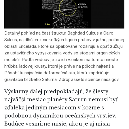
Detailný pohľad na časť štruktúr Baghdad Sulcus a Cairo
Sulcus, najdlhších z niekoľkých tigrích pruhov v južnej polárnej
oblasti Encelada, ktoré sa opakovane rozširujú a opäť zužujú
za ustavičného vytryskovania vody so stopami organických
molekúl. Podľa vedcov je za ich vznikom na tomto mieste
hrúbka ľadovej krusty, ktorá je práve na póloch najtenšia.
Pôsobí tu najväčšia deformačná sila, ktorú zapríčiňuje
gravitácia blízkeho Saturna. Zdroj: assets.science.nasa.gov
Výskumy ďalej predpokladajú, že šiesty
najväčší mesiac planéty Saturn nemusí byť
zďaleka jediným mesiacom v kozme s
podobnou dynamikou oceánskych vrstiev.
Budúce vesmírne misie, akou je aj misia