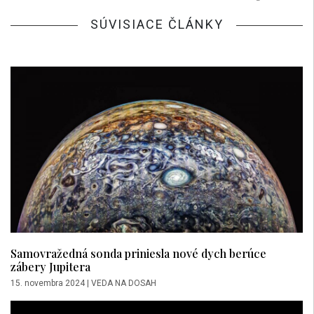
SÚVISIACE ČLÁNKY
Samovražedná sonda priniesla nové dych berúce
zábery Jupitera
15. novembra 2024
|
VEDA NA DOSAH