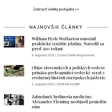
Zobraziť všetky podujatia >>
NAJNOVŠIE ČLÁNKY
William Hyde Wollaston umožnil
praktické využitie platiny. Narodil sa
pred 260 rokmi
6. augusta 2026
|
Zuzana Šulák Hergovitsová
Objav slovenských a poľských vedcov
prináša prekvapujúci vedecký zvrat v
evolučnej histórii európskych jašteríc
6. augusta 2026
|
VEDA NA DOSAH
Zabudnutí hrdinovia medicíny:
Alexander Fleming neobjavil penicilín
sám