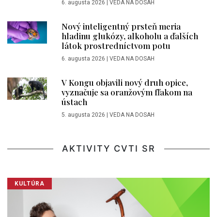
6. augusta 2026
|
VEDA NA DOSAH
Nový inteligentný prsteň meria
hladinu glukózy, alkoholu a ďalších
látok prostredníctvom potu
6. augusta 2026
|
VEDA NA DOSAH
V Kongu objavili nový druh opice,
vyznačuje sa oranžovým fľakom na
ústach
5. augusta 2026
|
VEDA NA DOSAH
AKTIVITY CVTI SR
KULTÚRA