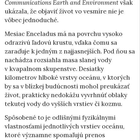
Communications Earth and Environment
však
ukázala, že objaviť život vo vesmíre nie je
vôbec jednoduché.
Mesiac Enceladus má na povrchu vysoko
odrazivú ľadovú krustu, vďaka čomu sa
zaraďuje k jedným z najjasnejších. Pod ňou sa
nachádza rozsiahla masa slanej vody
v kvapalnom skupenstve. Desiatky
kilometrov hlboké vrstvy oceánu, v ktorých
by sa v blízkej budúcnosti mohol preukázať
život, prakticky nedokážu vyvrhnúť oblaky
tekutej vody do vyšších vrstiev či kozmu.
Spôsobené to je odlišnými fyzikálnymi
vlastnosťami jednotlivých vrstiev oceánu,
ktoré významne spomaľujú prenos