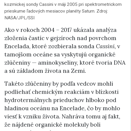
kozmickej sondy Cassini v máji 2005 pri spektrometrickom
prieskume ľadových mesiacov planéty Saturn. Zdroj:
NASA/JPL/SSI
Ako v rokoch 2004 – 2017 ukázala analýza
zloženia častíc v gejzíroch nad povrchom
Encelada, ktoré zozbierala sonda
Cassini
, v
tamojšom oceáne sa vyskytujú organické
zlúčeniny — aminokyseliny, ktoré tvoria DNA
a sú základom života na Zemi.
Takéto zlúčeniny by podľa vedcov mohli
podliehať chemickým reakciám v blízkosti
hydrotermálnych prieduchov hlboko pod
hladinou oceánu na Encelade, čo by mohlo
viesť k vzniku života. Nahráva tomu aj fakt,
že nájdené organické molekuly boli