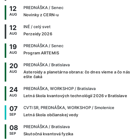
12
PREDNÁŠKA
/ Senec
AUG
Novinky z CERN-u
12
INÉ
/ celý svet
AUG
Perzeidy 2026
19
PREDNÁŠKA
/ Senec
AUG
Program ARTEMIS
20
PREDNÁŠKA
/ Bratislava
AUG
Asteroidy a planetárna obrana: čo dnes vieme a čo nás
ešte čaká
24
PREDNÁŠKA, WORKSHOP
/ Bratislava
AUG
Letná škola kvantových technológií 2026 v Bratislave
07
CVTI SR, PREDNÁŠKA, WORKSHOP
/ Smolenice
SEP
Letná škola občianskej vedy
08
PREDNÁŠKA
/ Bratislava
SEP
Skutočná kvantová fyzika