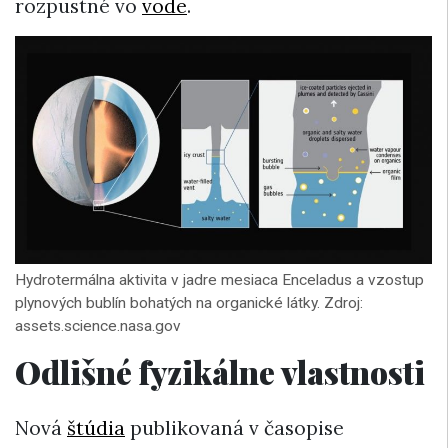
rozpustné vo
vode
.
Hydrotermálna aktivita v jadre mesiaca Enceladus a vzostup
plynových bublín bohatých na organické látky. Zdroj:
assets.science.nasa.gov
Odlišné fyzikálne vlastnosti
Nová
štúdia
publikovaná v časopise