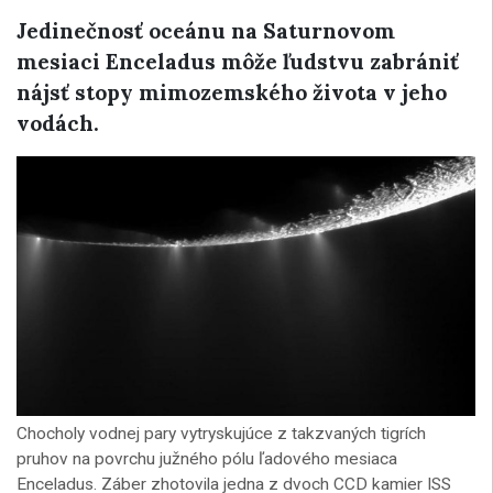
Jedinečnosť oceánu na Saturnovom
mesiaci Enceladus môže ľudstvu zabrániť
nájsť stopy mimozemského života v jeho
vodách.
Chocholy vodnej pary vytryskujúce z takzvaných tigrích
pruhov na povrchu južného pólu ľadového mesiaca
Enceladus. Záber zhotovila jedna z dvoch CCD kamier ISS