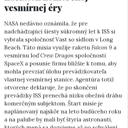
vesmírnej éry
NASA nedávno oznámila, že pre
nadchádzajúci šiesty súkromný let k ISS si
vybrala spoločnosť Vast so sídlom v Long
Beach. Táto misia využije raketu
Falcon 9
a
vesmírnu loď
Crew Dragon
spoločnosti
SpaceX a posunie firmu bližšie k tomu, aby
mohla prevziať úlohu prevádzkovateľa
vlastnej vesmírnej stanice. Agentúra totiž
otvorene deklaruje, že po skončení
prevádzky ISS prenechá nízku obežnú dráhu
komerčným subjektom. Štart misie je
naplánovaný najskôr na leto budúceho roku
a na palube by mali byť štyria astronauti,
ktorých mená sa dozvieme až po schválení