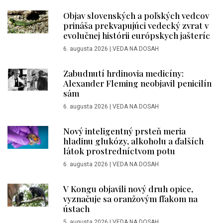
Objav slovenských a poľských vedcov
prináša prekvapujúci vedecký zvrat v
evolučnej histórii európskych jašteríc
6. augusta 2026
|
VEDA NA DOSAH
Zabudnutí hrdinovia medicíny:
Alexander Fleming neobjavil penicilín
sám
6. augusta 2026
|
VEDA NA DOSAH
Nový inteligentný prsteň meria
hladinu glukózy, alkoholu a ďalších
látok prostredníctvom potu
6. augusta 2026
|
VEDA NA DOSAH
V Kongu objavili nový druh opice,
vyznačuje sa oranžovým fľakom na
ústach
5. augusta 2026
|
VEDA NA DOSAH