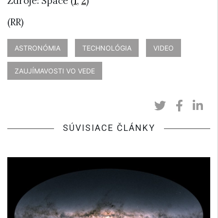
Zdroje: Space (
1
,
2
)
(RR)
ASTRONÓMIA
TECHNOLÓGIA
VIDEO
ZAUJÍMAVOSTI VO VEDE
SÚVISIACE ČLÁNKY