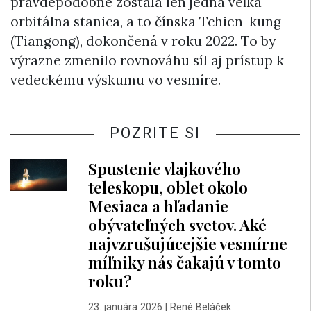
pravdepodobne zostala len jedna veľká
orbitálna stanica, a to čínska Tchien-kung
(Tiangong), dokončená v roku 2022. To by
výrazne zmenilo rovnováhu síl aj prístup k
vedeckému výskumu vo vesmíre.
POZRITE SI
Spustenie vlajkového
teleskopu, oblet okolo
Mesiaca a hľadanie
obývateľných svetov. Aké
najvzrušujúcejšie vesmírne
míľniky nás čakajú v tomto
roku?
23. januára 2026
|
René Beláček