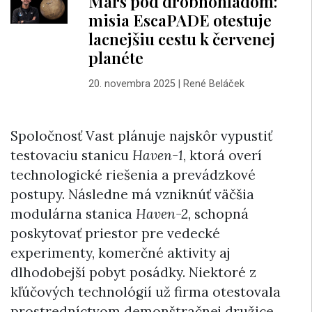
Mars pod drobnohľadom:
misia EscaPADE otestuje
lacnejšiu cestu k červenej
planéte
20. novembra 2025
|
René Beláček
Spoločnosť Vast plánuje najskôr vypustiť
testovaciu stanicu
Haven-1
, ktorá overí
technologické riešenia a prevádzkové
postupy. Následne má vzniknúť väčšia
modulárna stanica
Haven-2
, schopná
poskytovať priestor pre vedecké
experimenty, komerčné aktivity aj
dlhodobejší pobyt posádky. Niektoré z
kľúčových technológií už firma otestovala
prostredníctvom demonštračnej družice