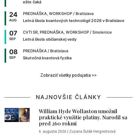
ešte čaká
24
PREDNÁŠKA, WORKSHOP
/ Bratislava
AUG
Letná škola kvantových technológií 2026 v Bratislave
07
CVTI SR, PREDNÁŠKA, WORKSHOP
/ Smolenice
SEP
Letná škola občianskej vedy
08
PREDNÁŠKA
/ Bratislava
SEP
Skutočná kvantová fyzika
Zobraziť všetky podujatia >>
NAJNOVŠIE ČLÁNKY
William Hyde Wollaston umožnil
praktické využitie platiny. Narodil sa
pred 260 rokmi
6. augusta 2026
|
Zuzana Šulák Hergovitsová