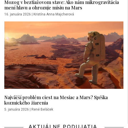
Mozog v beztiažovom stave: Ako nám mikrogravitácia
mení hlavu a ohrozuje misiu na Mars
16. januára 2026
|
Kristína Anna Majcherová
Najväčší problém ciest na Mesiac a Mars? Spŕška
kozmického žiarenia
5. januára 2026
|
René Beláček
AKTUÁLNE PODUJATIA