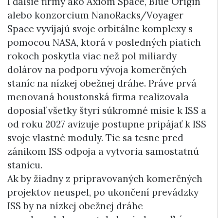
I ďalšie firmy ako Axiom Space, Blue Origin
alebo konzorcium NanoRacks/Voyager
Space vyvíjajú svoje orbitálne komplexy s
pomocou NASA, ktorá v posledných piatich
rokoch poskytla viac než pol miliardy
dolárov na podporu vývoja komerčných
staníc na nízkej obežnej dráhe. Práve prvá
menovaná houstonská firma realizovala
doposiaľ všetky štyri súkromné misie k ISS a
od roku 2027 avizuje postupne pripájať k ISS
svoje vlastné moduly. Tie sa tesne pred
zánikom ISS odpoja a vytvoria samostatnú
stanicu.
Ak by žiadny z pripravovaných komerčných
projektov neuspel, po ukončení prevádzky
ISS by na nízkej obežnej dráhe