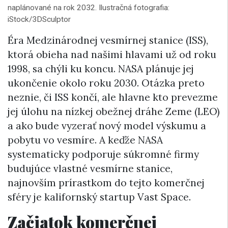
naplánované na rok 2032. Ilustračná fotografia:
iStock/3DSculptor
Éra Medzinárodnej vesmírnej stanice (ISS),
ktorá obieha nad našimi hlavami už od roku
1998, sa chýli ku koncu. NASA plánuje jej
ukončenie okolo roku 2030. Otázka preto
neznie, či ISS končí, ale hlavne kto prevezme
jej úlohu na nízkej obežnej dráhe Zeme (LEO)
a ako bude vyzerať nový model výskumu a
pobytu vo vesmíre. A keďže NASA
systematicky podporuje súkromné firmy
budujúce vlastné vesmírne stanice,
najnovším prírastkom do tejto komerčnej
sféry je kalifornský startup Vast Space.
Začiatok komerčnej