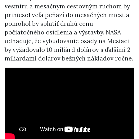
vesmíru a mesačným cestovným ruchom by
priniesol veľa peňazí do mesačných miest a
pomohol by splatiť drahú cenu
počiatočného osídlenia a výstavby. NASA
odhaduje, že vybudovanie osady na Mesiaci
by vyžadovalo 10 miliárd dolárov s ďalšími 2
miliardami dolárov bežných nákladov ročne.