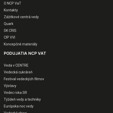
O NCP VaT
Kontakty
Zážitkové centrá vedy
Quark
SK CRIS
CIP VVI
Koncepčné materiály
PODUJATIA NCP VAT
Veda v CENTRE
Vedecká cukráreň
Festival vedeckých filmov
Výstavy
Vedec roka SR
Týždeň vedy a techniky
Európska noc vedy