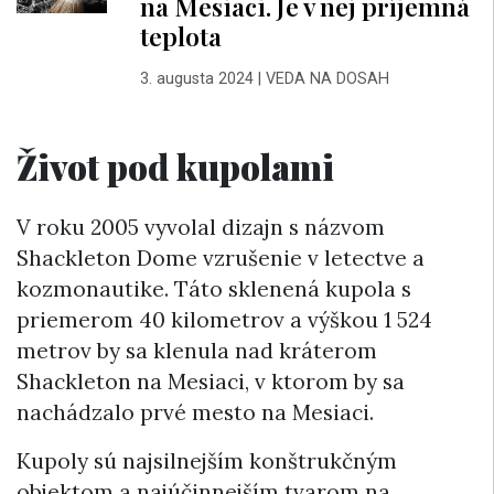
na Mesiaci. Je v nej príjemná
teplota
3. augusta 2024
|
VEDA NA DOSAH
Život pod kupolami
V roku 2005 vyvolal dizajn s názvom
Shackleton Dome vzrušenie v letectve a
kozmonautike. Táto sklenená kupola s
priemerom 40 kilometrov a výškou 1 524
metrov by sa klenula nad kráterom
Shackleton na Mesiaci, v ktorom by sa
nachádzalo prvé mesto na Mesiaci.
Kupoly sú najsilnejším konštrukčným
objektom a najúčinnejším tvarom na