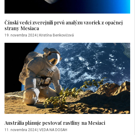
Čínski vedci zverejnili prvú analýzu vzoriek z opačnej
strany Mesiaca
19. novembra 2024
|
Kristína Benkovičová
Austrália plánuje pestovať rastliny na Mesiaci
11. novembra 2024
|
VEDA NA DOSAH