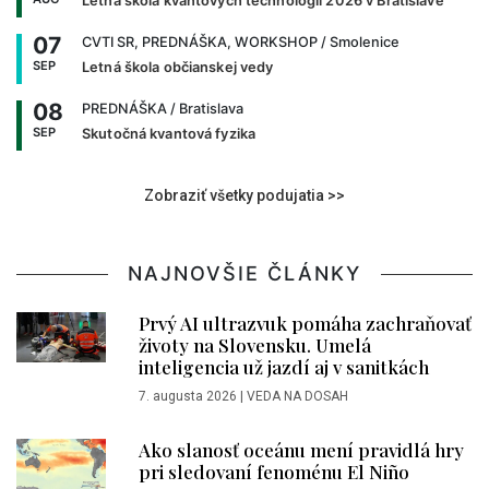
Letná škola kvantových technológií 2026 v Bratislave
07
CVTI SR, PREDNÁŠKA, WORKSHOP
/ Smolenice
SEP
Letná škola občianskej vedy
08
PREDNÁŠKA
/ Bratislava
SEP
Skutočná kvantová fyzika
Zobraziť všetky podujatia >>
NAJNOVŠIE ČLÁNKY
Prvý AI ultrazvuk pomáha zachraňovať
životy na Slovensku. Umelá
inteligencia už jazdí aj v sanitkách
7. augusta 2026
|
VEDA NA DOSAH
Ako slanosť oceánu mení pravidlá hry
pri sledovaní fenoménu El Niño