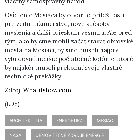
vlastný samosprávny národ.
Osídlenie Mesiaca by otvorilo príležitosti
pre vedu, inžinierstvo, nové spôsoby
myslenia a ďalší prieskum vesmíru. Ale pred
tým, ako by sme mohli začať stavať obrovské
mestá na Mesiaci, by sme museli najprv
vybudovať menšie počiatočné kolónie, ktoré
by najskôr museli prekonať svoje vlastné
technické prekážky.
Zdroj:
Whatifshow.com
(LDS)
ARCHITEKTÚRA
ENERGETIKA
MESIAC
NASA
OBNOVITEĽNÉ ZDROJE ENERGIE