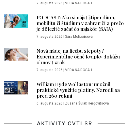
7. augusta 2026
|
VEDA NA DOSAH
PODCAST: Ako si nájsť štipendium,
mobilitu či štúdium v zahraničí a prečo
je dôležité začať čo najskôr (SAIA)
7. augusta 2026
|
Sára Molitorisová
Nová nádej na liečbu slepoty?
Experimentálne očné kvapky dokážu
obnoviť zrak
7. augusta 2026
|
VEDA NA DOSAH
William Hyde Wollaston umožnil
praktické využitie platiny. Narodil sa
pred 260 rokmi
6. augusta 2026
|
Zuzana Šulák Hergovitsová
AKTIVITY CVTI SR