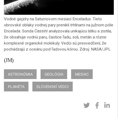
Vodné gejzíry na Saturnovom mesiaci Enceladus. Tieto
obrovské oblaky vodnej pary prenikli trhlinami na južnom póle
Encelada. Sonda
Cassini
analyzovala unikajúcu látku a zistila,
že obsahuje vodnú paru, častice ľadu, soli, metán a rôzne
komplexné organické molekuly. Vedci sú presvedčení, že
pochádzajú z oceánu pod ľadovou kôrou. Zdroj: NASA/JPL
(JM)
ASTRONÓMIA
GEOLÓGIA
MESIAC
PLANÉTA
SLOVENSKÍ VEDCI