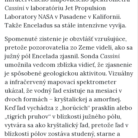
Cassini
v laboratóriu Jet Propulsion
Laboratory NASA v Pasadene v Kalifornii.
Takže Enceladus sa stále intenzívne vyvíja.
Spomenuté zistenie je obzvlášť vzrušujúce,
pretože pozorovatelia zo Zeme videli, ako sa
južný pól Encelada zjasnil. Sonda
Cassini
umožnila vedcom zblízka vidieť, že zjasnenie
je spôsobené geologickou aktivitou. Vizuálny
a infračervený mapovací spektrometer
ukázal, že vodný ľad existuje na mesiaci v
dvoch formách – kryštalickej a amorfnej.
Keď ľad vychádza z „horúcich“ prasklín alebo
„tigrích pruhov“ v blízkosti južného pólu,
vytvára sa ako kryštalický ľad, pretože ľad v
blízkosti pólov zostáva studený, starne a