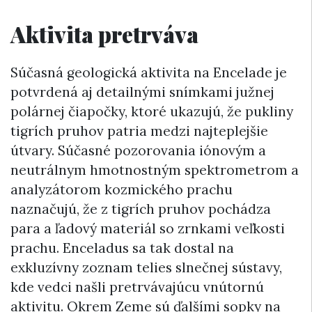
Aktivita pretrváva
Súčasná geologická aktivita na Encelade je
potvrdená aj detailnými snímkami južnej
polárnej čiapočky, ktoré ukazujú, že pukliny
tigrích pruhov patria medzi najteplejšie
útvary. Súčasné pozorovania iónovým a
neutrálnym hmotnostným spektrometrom a
analyzátorom kozmického prachu
naznačujú, že z tigrích pruhov pochádza
para a ľadový materiál so zrnkami veľkosti
prachu. Enceladus sa tak dostal na
exkluzívny zoznam telies slnečnej sústavy,
kde vedci našli pretrvávajúcu vnútornú
aktivitu. Okrem Zeme sú ďalšími sopky na