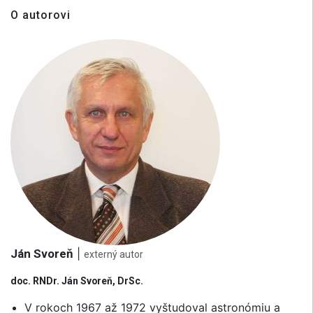
O autorovi
Ján Svoreň
|
externý autor
doc. RNDr. Ján Svoreň, DrSc.
V rokoch 1967 až 1972 vyštudoval astronómiu a