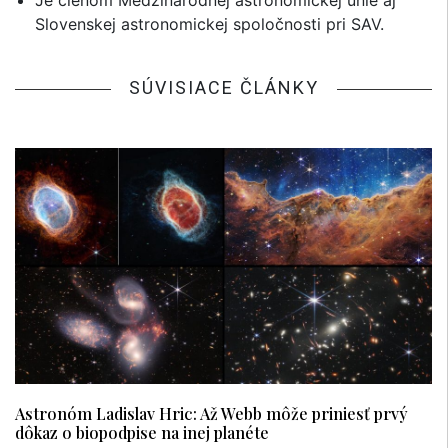
Je členom Medzinárodnej astronomickej únie aj
Slovenskej astronomickej spoločnosti pri SAV.
SÚVISIACE ČLÁNKY
Astronóm Ladislav Hric: Až Webb môže priniesť prvý
dôkaz o biopodpise na inej planéte