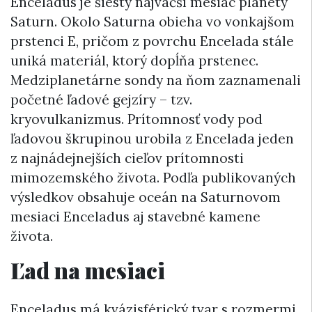
Enceladus je šiesty najväčší mesiac planéty
Saturn. Okolo Saturna obieha vo vonkajšom
prstenci E, pričom z povrchu Encelada stále
uniká materiál, ktorý dopĺňa prstenec.
Medziplanetárne sondy na ňom zaznamenali
početné ľadové gejzíry – tzv.
kryovulkanizmus. Prítomnosť vody pod
ľadovou škrupinou urobila z Encelada jeden
z najnádejnejších cieľov prítomnosti
mimozemského života. Podľa publikovaných
výsledkov obsahuje oceán na Saturnovom
mesiaci Enceladus aj stavebné kamene
života.
Ľad na mesiaci
Enceladus má kvázisférický tvar s rozmermi