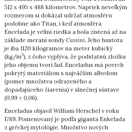
512 x 495 x 488 kilometrov. Napriek neveľkým
rozmerom si dokázal udržať atmosféru
podobne ako Titan, i keď atmosféra
Encelada je veľmi riedka a bola zistená až na
základe meraní sondy
Cassini
. Jeho hustota
je iba 1120 kilogramov na meter kubický
3
(kg/m
), z čoho vyplýva, že podstatnú zložku
jeho objemu tvorí ľad. Enceladus má povrch
pokrytý materiálom s najväčším albedom
(pomer množstva odrazeného a
dopadajúceho žiarenia) ‎v slnečnej sústave
(0,99 ± 0,06).
Enceladus objavil William Herschel v roku
1789. Pomenovaný je podľa giganta Enkelada
z gréckej mytológie. Množstvo nových