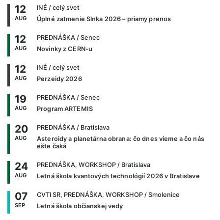
12
INÉ
/ celý svet
AUG
Úplné zatmenie Slnka 2026 – priamy prenos
12
PREDNÁŠKA
/ Senec
AUG
Novinky z CERN-u
12
INÉ
/ celý svet
AUG
Perzeidy 2026
19
PREDNÁŠKA
/ Senec
AUG
Program ARTEMIS
20
PREDNÁŠKA
/ Bratislava
AUG
Asteroidy a planetárna obrana: čo dnes vieme a čo nás
ešte čaká
24
PREDNÁŠKA, WORKSHOP
/ Bratislava
AUG
Letná škola kvantových technológií 2026 v Bratislave
07
CVTI SR, PREDNÁŠKA, WORKSHOP
/ Smolenice
SEP
Letná škola občianskej vedy