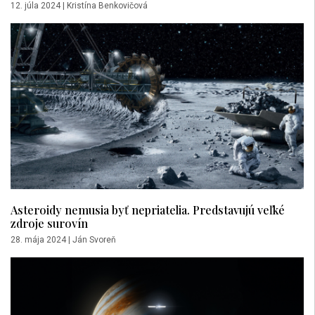
12. júla 2024
|
Kristína Benkovičová
Asteroidy nemusia byť nepriatelia. Predstavujú veľké
zdroje surovín
28. mája 2024
|
Ján Svoreň