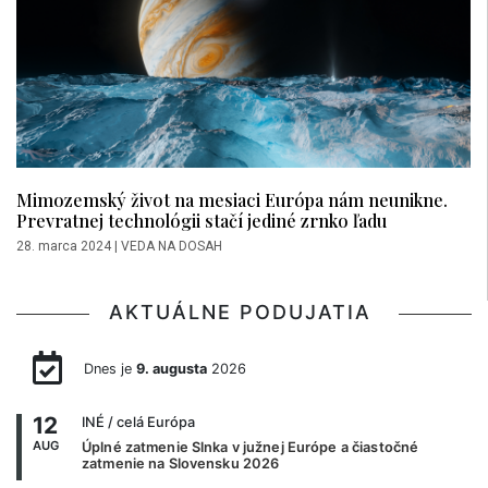
Mimozemský život na mesiaci Európa nám neunikne.
Prevratnej technológii stačí jediné zrnko ľadu
28. marca 2024
|
VEDA NA DOSAH
AKTUÁLNE PODUJATIA
Dnes je
9. augusta
2026
12
INÉ
/ celá Európa
AUG
Úplné zatmenie Slnka v južnej Európe a čiastočné
zatmenie na Slovensku 2026