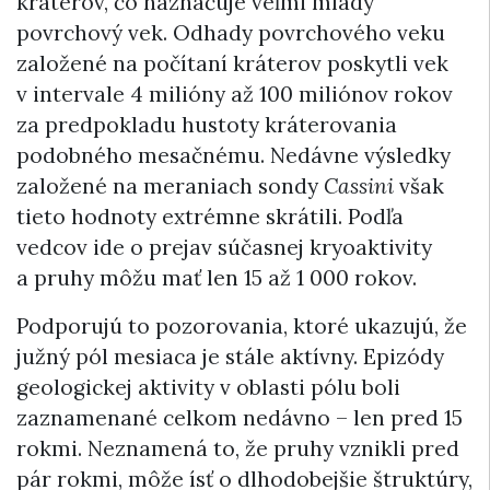
kráterov, čo naznačuje veľmi mladý
povrchový vek. Odhady povrchového veku
založené na počítaní kráterov poskytli vek
v intervale 4 milióny až 100 miliónov rokov
za predpokladu hustoty kráterovania
podobného mesačnému. Nedávne výsledky
založené na meraniach sondy
Cassini
však
tieto hodnoty extrémne skrátili. Podľa
vedcov ide o prejav súčasnej kryoaktivity
a pruhy môžu mať len 15 až 1 000 rokov.
Podporujú to pozorovania, ktoré ukazujú, že
južný pól mesiaca je stále aktívny. Epizódy
geologickej aktivity v oblasti pólu boli
zaznamenané celkom nedávno – len pred 15
rokmi. Neznamená to, že pruhy vznikli pred
pár rokmi, môže ísť o dlhodobejšie štruktúry,