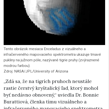
Tento obrázok mesiaca Enceladus z vizuálneho a
infračerveného mapovacieho spektrometra ukazuje tmavé
pukliny na južnom póle, nazývané tigrie pruhy (zvýraznené
modrou farbou).
Zdroj: NASA/JPL/University of Arizona
„Zdá sa, že na tigrích pruhoch neustále
rastie čerstvý kryštalický ľad, ktorý mohol
byť nedávno obnovený,“ uviedla Dr. Bonnie
Burattiová, členka tímu vizuálneho a
infračerveného mapovacieho spektrometra