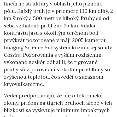
lineárne štruktúry v oblasti jeho južného
pólu. Každý pruh je v priemere 130 km dlhý, 2
km široký a 500 metrov hlboký. Pruhy sú od
seba vzdialené približne 35 km. Vďaka
kontrastu jasu s okolitým terénom boli
prvýkrát pozorované v máji 2005 kamerou
Imaging Science Subsystem kozmickej sondy
Cassini
. Pozorovania s vyšším rozlíšením
vykonané neskôr odhalili, že tigrované
pruhy sú v porovnaní s okolím priehlbiny so
zvýšenou teplotou, čo svedčí o súčasnom
kryovulkanizme.
Vedci predpokladajú, že ide o tektonické
zlomy, pričom na tigrích pruhoch alebo v ich
blízkosti sa vyskytuje minimum impaktných