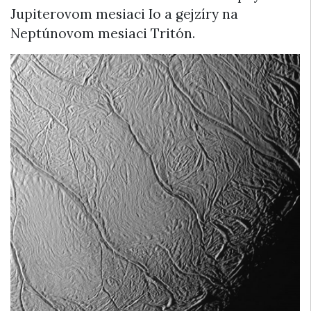
Jupiterovom mesiaci Io a gejzíry na
Neptúnovom mesiaci Tritón.