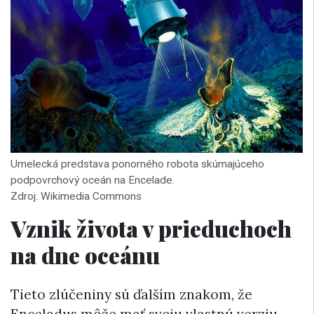
Umelecká predstava ponorného robota skúmajúceho
podpovrchový oceán na Encelade.
Zdroj: Wikimedia Commons
Vznik života v prieduchoch
na dne oceánu
Tieto zlúčeniny sú ďalším znakom, že
Enceladus môže mať svoju vlastnú verziu