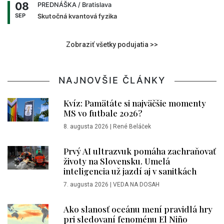
08
PREDNÁŠKA
/ Bratislava
SEP
Skutočná kvantová fyzika
Zobraziť všetky podujatia >>
NAJNOVŠIE ČLÁNKY
Kvíz: Pamätáte si najväčšie momenty
MS vo futbale 2026?
8. augusta 2026
|
René Beláček
Prvý AI ultrazvuk pomáha zachraňovať
životy na Slovensku. Umelá
inteligencia už jazdí aj v sanitkách
7. augusta 2026
|
VEDA NA DOSAH
Ako slanosť oceánu mení pravidlá hry
pri sledovaní fenoménu El Niño