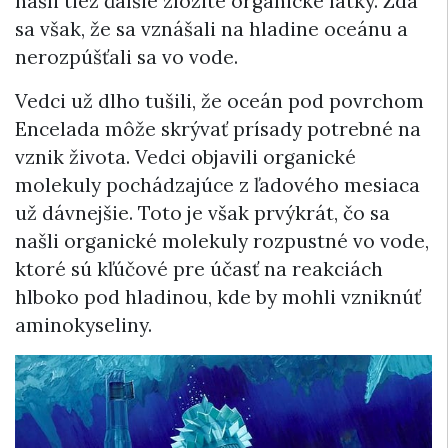
našli tiež ďalšie zložité organické látky. Zdá
sa však, že sa vznášali na hladine oceánu a
nerozpúšťali sa vo vode.
Vedci už dlho tušili, že oceán pod povrchom
Encelada môže skrývať prísady potrebné na
vznik života. Vedci objavili organické
molekuly pochádzajúce z ľadového mesiaca
už dávnejšie. Toto je však prvýkrát, čo sa
našli organické molekuly rozpustné vo vode,
ktoré sú kľúčové pre účasť na reakciách
hlboko pod hladinou, kde by mohli vzniknúť
aminokyseliny.