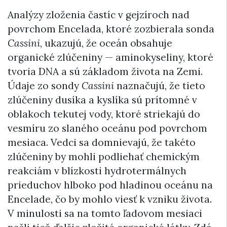
Analýzy zloženia častíc v gejzíroch nad
povrchom Encelada, ktoré zozbierala sonda
Cassini
, ukazujú, že oceán obsahuje
organické zlúčeniny — aminokyseliny, ktoré
tvoria DNA a sú základom života na Zemi.
Údaje zo sondy
Cassini
naznačujú, že tieto
zlúčeniny dusíka a kyslíka sú prítomné v
oblakoch tekutej vody, ktoré striekajú do
vesmíru zo slaného oceánu pod povrchom
mesiaca. Vedci sa domnievajú, že takéto
zlúčeniny by mohli podliehať chemickým
reakciám v blízkosti hydrotermálnych
prieduchov hlboko pod hladinou oceánu na
Encelade, čo by mohlo viesť k vzniku života.
V minulosti sa na tomto ľadovom mesiaci