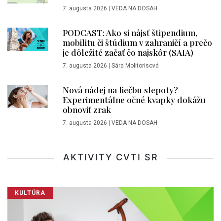
7. augusta 2026
|
VEDA NA DOSAH
PODCAST: Ako si nájsť štipendium,
mobilitu či štúdium v zahraničí a prečo
je dôležité začať čo najskôr (SAIA)
7. augusta 2026
|
Sára Molitorisová
Nová nádej na liečbu slepoty?
Experimentálne očné kvapky dokážu
obnoviť zrak
7. augusta 2026
|
VEDA NA DOSAH
AKTIVITY CVTI SR
KULTÚRA