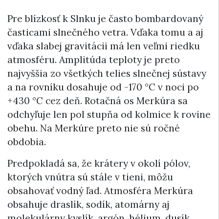
Pre blízkosť k Slnku je často bombardovaný
časticami slnečného vetra. Vďaka tomu a aj
vďaka slabej gravitácii má len veľmi riedku
atmosféru. Amplitúda teploty je preto
najvyššia zo všetkých telies slnečnej sústavy
a na rovníku dosahuje od -170 °C v noci po
+430 °C cez deň. Rotačná os Merkúra sa
odchyľuje len pol stupňa od kolmice k rovine
obehu. Na Merkúre preto nie sú ročné
obdobia.
Predpokladá sa, že krátery v okolí pólov,
ktorých vnútra sú stále v tieni, môžu
obsahovať vodný ľad. Atmosféra Merkúra
obsahuje draslík, sodík, atomárny aj
molekulárny kyslík, argón, hélium, dusík,