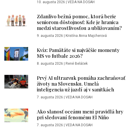
10. augusta 2026
|
VEDA NA DOSAH
Zdanlivo bežná pomoc, ktorá berie
seniorom dôstojnosť: Kde je hranica
medzi starostlivosťou a ubližovaním?
9. augusta 2026
|
Kristína Anna Majcherová
Kvíz: Pamätáte si najväčšie momenty
MS vo futbale 2026?
8. augusta 2026
|
René Beláček
Prvý AI ultrazvuk pomáha zachraňovať
životy na Slovensku. Umelá
inteligencia už jazdí aj v sanitkách
7. augusta 2026
|
VEDA NA DOSAH
Ako slanosť oceánu mení pravidlá hry
pri sledovaní fenoménu El Niño
7. augusta 2026
|
VEDA NA DOSAH