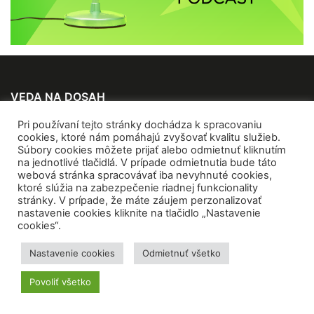
VEDA NA DOSAH
Pri používaní tejto stránky dochádza k spracovaniu
O nás
cookies, ktoré nám pomáhajú zvyšovať kvalitu služieb.
Kontakty
Súbory cookies môžete prijať alebo odmietnuť kliknutím
na jednotlivé tlačidlá. V prípade odmietnutia bude táto
Pre médiá
webová stránka spracovávať iba nevyhnuté cookies,
Inzercia
ktoré slúžia na zabezpečenie riadnej funkcionality
stránky. V prípade, že máte záujem perzonalizovať
nastavenie cookies kliknite na tlačidlo „Nastavenie
SLEDUJTE NÁS
cookies“.
Nastavenie cookies
Odmietnuť všetko
Povoliť všetko
Archívna verzia VEDA NA DOSAH