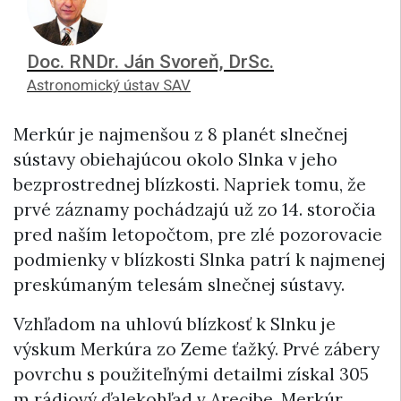
Doc. RNDr. Ján Svoreň, DrSc.
Astronomický ústav SAV
Merkúr je najmenšou z 8 planét slnečnej
sústavy obiehajúcou okolo Slnka v jeho
bezprostrednej blízkosti. Napriek tomu, že
prvé záznamy pochádzajú už zo 14. storočia
pred naším letopočtom, pre zlé pozorovacie
podmienky v blízkosti Slnka patrí k najmenej
preskúmaným telesám slnečnej sústavy.
Vzhľadom na uhlovú blízkosť k Slnku je
výskum Merkúra zo Zeme ťažký. Prvé zábery
povrchu s použiteľnými detailmi získal 305
m rádiový ďalekohľad v Arecibe. Merkúr