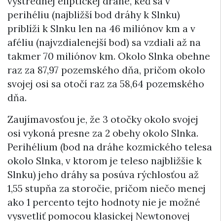
výstrednej eliptickej dráhe, keď sa v
perihéliu (najbližší bod dráhy k Slnku)
priblíži k Slnku len na 46 miliónov km a v
aféliu (najvzdialenejší bod) sa vzdiali až na
takmer 70 miliónov km. Okolo Slnka obehne
raz za 87,97 pozemského dňa, pričom okolo
svojej osi sa otočí raz za 58,64 pozemského
dňa.
Zaujímavosťou je, že 3 otočky okolo svojej
osi vykoná presne za 2 obehy okolo Slnka.
Perihélium (bod na dráhe kozmického telesa
okolo Slnka, v ktorom je teleso najbližšie k
Slnku) jeho dráhy sa posúva rýchlosťou až
1,55 stupňa za storočie, pričom niečo menej
ako 1 percento tejto hodnoty nie je možné
vysvetliť pomocou klasickej Newtonovej