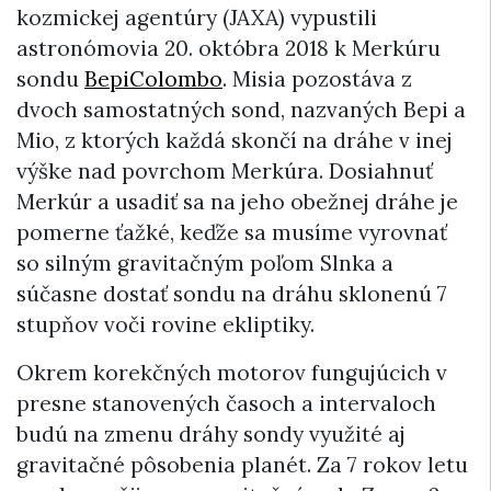
kozmickej agentúry (JAXA) vypustili
astronómovia 20. októbra 2018 k Merkúru
sondu
BepiColombo
. Misia pozostáva z
dvoch samostatných sond, nazvaných Bepi a
Mio, z ktorých každá skončí na dráhe v inej
výške nad povrchom Merkúra. Dosiahnuť
Merkúr a usadiť sa na jeho obežnej dráhe je
pomerne ťažké, keďže sa musíme vyrovnať
so silným gravitačným poľom Slnka a
súčasne dostať sondu na dráhu sklonenú 7
stupňov voči rovine ekliptiky.
Okrem korekčných motorov fungujúcich v
presne stanovených časoch a intervaloch
budú na zmenu dráhy sondy využité aj
gravitačné pôsobenia planét. Za 7 rokov letu