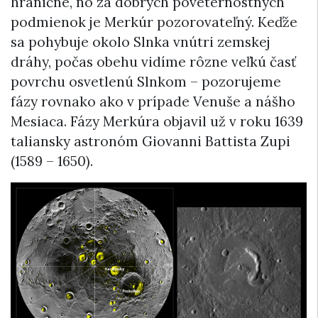
hraničné, no za dobrých poveternostných
podmienok je Merkúr pozorovateľný. Keďže
sa pohybuje okolo Slnka vnútri zemskej
dráhy, počas obehu vidíme rôzne veľkú časť
povrchu osvetlenú Slnkom – pozorujeme
fázy rovnako ako v prípade Venuše a nášho
Mesiaca. Fázy Merkúra objavil už v roku 1639
taliansky astronóm Giovanni Battista Zupi
(1589 – 1650).