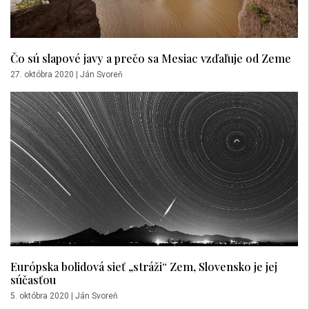
Čo sú slapové javy a prečo sa Mesiac vzďaľuje od Zeme
27. októbra 2020
|
Ján Svoreň
Európska bolidová sieť „stráži“ Zem, Slovensko je jej
súčasťou
5. októbra 2020
|
Ján Svoreň