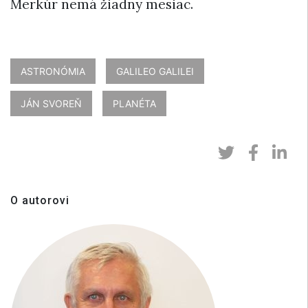
Merkúr nemá žiadny mesiac.
ASTRONÓMIA
GALILEO GALILEI
JÁN SVOREŇ
PLANÉTA
O autorovi