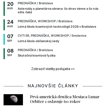
20
PREDNÁŠKA
/ Bratislava
AUG
Asteroidy a planetárna obrana: čo dnes vieme a čo nás
ešte čaká
24
PREDNÁŠKA, WORKSHOP
/ Bratislava
AUG
Letná škola kvantových technológií 2026 v Bratislave
07
CVTI SR, PREDNÁŠKA, WORKSHOP
/ Smolenice
SEP
Letná škola občianskej vedy
08
PREDNÁŠKA
/ Bratislava
SEP
Skutočná kvantová fyzika
Zobraziť všetky podujatia >>
NAJNOVŠIE ČLÁNKY
Prvá americká družica Mesiaca Lunar
Orbiter 1 oslavuje 60 rokov