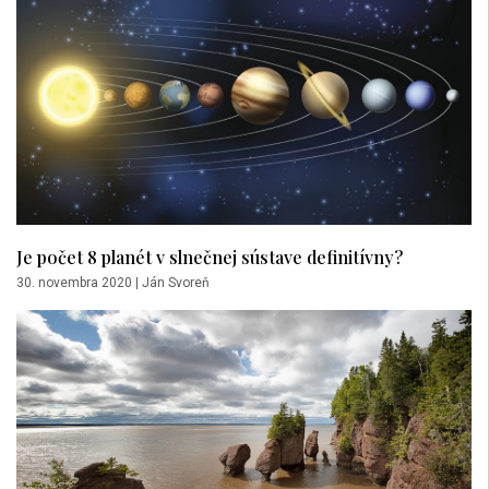
Je počet 8 planét v slnečnej sústave definitívny?
30. novembra 2020
|
Ján Svoreň