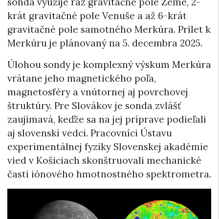
sonda využije raz gravitačné pole Zeme, 2-
krát gravitačné pole Venuše a až 6-krát
gravitačné pole samotného Merkúra. Prílet k
Merkúru je plánovaný na 5. decembra 2025.
Úlohou sondy je komplexný výskum Merkúra
vrátane jeho magnetického poľa,
magnetosféry a vnútornej aj povrchovej
štruktúry. Pre Slovákov je sonda zvlášť
zaujímavá, keďže sa na jej príprave podieľali
aj slovenskí vedci. Pracovníci Ústavu
experimentálnej fyziky Slovenskej akadémie
vied v Košiciach skonštruovali mechanické
časti iónového hmotnostného spektrometra.