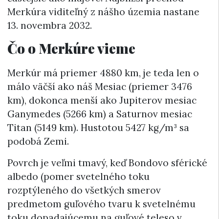
Merkúra viditeľný z nášho územia nastane
13. novembra 2032.
Čo o Merkúre vieme
Merkúr má priemer 4880 km, je teda len o
málo väčší ako náš Mesiac (priemer 3476
km), dokonca menší ako Jupiterov mesiac
Ganymedes (5266 km) a Saturnov mesiac
Titan (5149 km). Hustotou 5427 kg/m³ sa
podobá Zemi.
Povrch je veľmi tmavý, keď Bondovo sférické
albedo (pomer svetelného toku
rozptýleného do všetkých smerov
predmetom guľového tvaru k svetelnému
toku dopadajúcemu na guľové teleso v