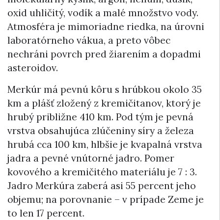
oxid uhličitý, vodík a malé množstvo vody.
Atmosféra je mimoriadne riedka, na úrovni
laboratórneho vákua, a preto vôbec
nechráni povrch pred žiarením a dopadmi
asteroidov.
Merkúr má pevnú kôru s hrúbkou okolo 35
km a plášť zložený z kremičitanov, ktorý je
hrubý približne 410 km. Pod tým je pevná
vrstva obsahujúca zlúčeniny síry a železa
hrubá cca 100 km, hlbšie je kvapalná vrstva
jadra a pevné vnútorné jadro. Pomer
kovového a kremičitého materiálu je 7 : 3.
Jadro Merkúra zaberá asi 55 percent jeho
objemu; na porovnanie – v prípade Zeme je
to len 17 percent.