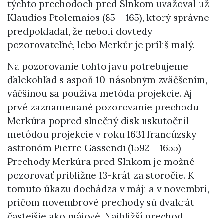
týchto prechodoch pred Slnkom uvažoval už
Klaudios Ptolemaios (85 – 165), ktorý správne
predpokladal, že neboli dovtedy
pozorovateľné, lebo Merkúr je príliš malý.
Na pozorovanie tohto javu potrebujeme
ďalekohľad s aspoň 10-násobným zväčšením,
väčšinou sa používa metóda projekcie. Aj
prvé zaznamenané pozorovanie prechodu
Merkúra popred slnečný disk uskutočnil
metódou projekcie v roku 1631 francúzsky
astronóm Pierre Gassendi (1592 – 1655).
Prechody Merkúra pred Slnkom je možné
pozorovať približne 13-krát za storočie. K
tomuto úkazu dochádza v máji a v novembri,
pričom novembrové prechody sú dvakrát
častejšie ako májové. Najbližší prechod