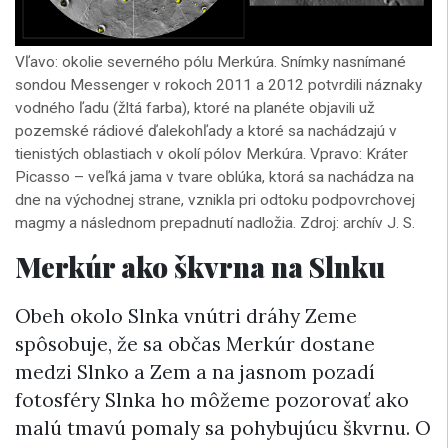
Vľavo: okolie severného pólu Merkúra. Snímky nasnímané
sondou Messenger v rokoch 2011 a 2012 potvrdili náznaky
vodného ľadu (žltá farba), ktoré na planéte objavili už
pozemské rádiové ďalekohľady a ktoré sa nachádzajú v
tienistých oblastiach v okolí pólov Merkúra. Vpravo: Kráter
Picasso – veľká jama v tvare oblúka, ktorá sa nachádza na
dne na východnej strane, vznikla pri odtoku podpovrchovej
magmy a následnom prepadnutí nadložia. Zdroj: archív J. S.
Merkúr ako škvrna na Slnku
Obeh okolo Slnka vnútri dráhy Zeme
spôsobuje, že sa občas Merkúr dostane
medzi Slnko a Zem a na jasnom pozadí
fotosféry Slnka ho môžeme pozorovať ako
malú tmavú pomaly sa pohybujúcu škvrnu. O