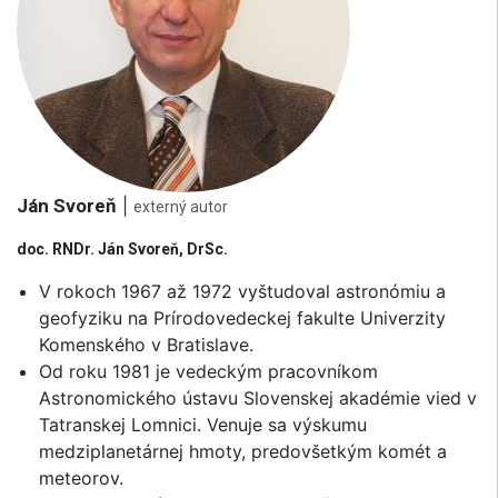
Ján Svoreň
|
externý autor
doc. RNDr. Ján Svoreň, DrSc.
V rokoch 1967 až 1972 vyštudoval astronómiu a
geofyziku na Prírodovedeckej fakulte Univerzity
Komenského v Bratislave.
Od roku 1981 je vedeckým pracovníkom
Astronomického ústavu Slovenskej akadémie vied v
Tatranskej Lomnici. Venuje sa výskumu
medziplanetárnej hmoty, predovšetkým komét a
meteorov.