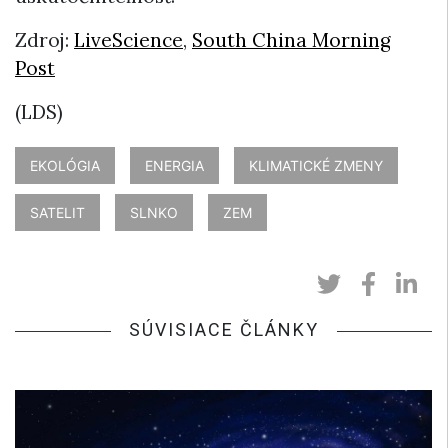
Zdroj:
LiveScience
,
South China Morning
Post
(LDS)
EKOLÓGIA
ENERGIA
KLIMATICKÉ ZMENY
SATELIT
SLNKO
ZEM
SÚVISIACE ČLÁNKY