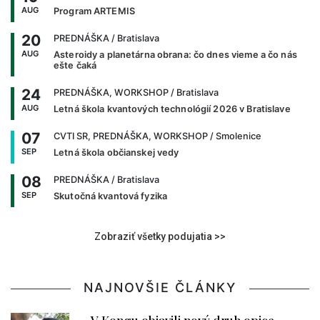
AUG
Program ARTEMIS
20
PREDNÁŠKA
/ Bratislava
AUG
Asteroidy a planetárna obrana: čo dnes vieme a čo nás
ešte čaká
24
PREDNÁŠKA, WORKSHOP
/ Bratislava
AUG
Letná škola kvantových technológií 2026 v Bratislave
07
CVTI SR, PREDNÁŠKA, WORKSHOP
/ Smolenice
SEP
Letná škola občianskej vedy
08
PREDNÁŠKA
/ Bratislava
SEP
Skutočná kvantová fyzika
Zobraziť všetky podujatia >>
NAJNOVŠIE ČLÁNKY