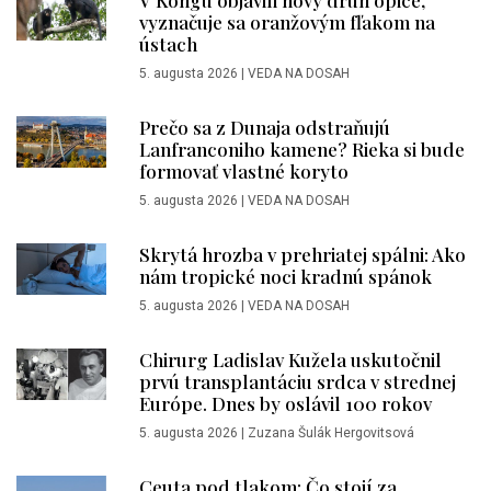
V Kongu objavili nový druh opice,
vyznačuje sa oranžovým fľakom na
ústach
5. augusta 2026
|
VEDA NA DOSAH
Prečo sa z Dunaja odstraňujú
Lanfranconiho kamene? Rieka si bude
formovať vlastné koryto
5. augusta 2026
|
VEDA NA DOSAH
Skrytá hrozba v prehriatej spálni: Ako
nám tropické noci kradnú spánok
5. augusta 2026
|
VEDA NA DOSAH
Chirurg Ladislav Kužela uskutočnil
prvú transplantáciu srdca v strednej
Európe. Dnes by oslávil 100 rokov
5. augusta 2026
|
Zuzana Šulák Hergovitsová
Ceuta pod tlakom: Čo stojí za