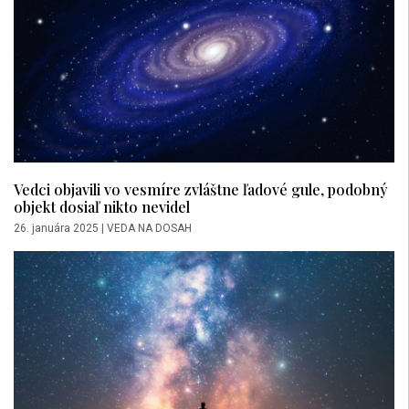
Vedci objavili vo vesmíre zvláštne ľadové gule, podobný
objekt dosiaľ nikto nevidel
26. januára 2025
|
VEDA NA DOSAH