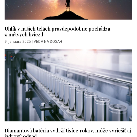
Uhlík v našich telách pravdepodobne pochádza
z mŕtvych hviezd
9. januára 2025
|
VEDA NA DOSAH
Diamantová batéria vydrží tisíce rokov, môže vyriešiť aj
jadrový odpad