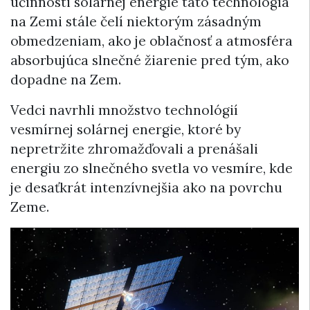
účinnosti solárnej energie táto technológia
na Zemi stále čelí niektorým zásadným
obmedzeniam, ako je oblačnosť a atmosféra
absorbujúca slnečné žiarenie pred tým, ako
dopadne na Zem.
Vedci navrhli množstvo technológií
vesmírnej solárnej energie, ktoré by
nepretržite zhromažďovali a prenášali
energiu zo slnečného svetla vo vesmíre, kde
je desaťkrát intenzívnejšia ako na povrchu
Zeme.