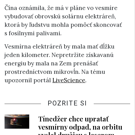
Čína oznámila, že má v pláne vo vesmíre
vybudovať obrovskú solárnu elektráreň,
ktorá by ľudstvu mohla pomôcť skoncovať
s fosílnymi palivami.
Vesmírna elektráreň by mala mať dĺžku
jeden kilometer. Nepretržite získavanú
energiu by mala na Zem prenášať
prostredníctvom mikrovĺn. Na tému
upozornil portál
LiveScience
.
POZRITE SI
Tínedžer chce upratať
vesmírny odpad, na orbitu
vyslal družicu s laserom