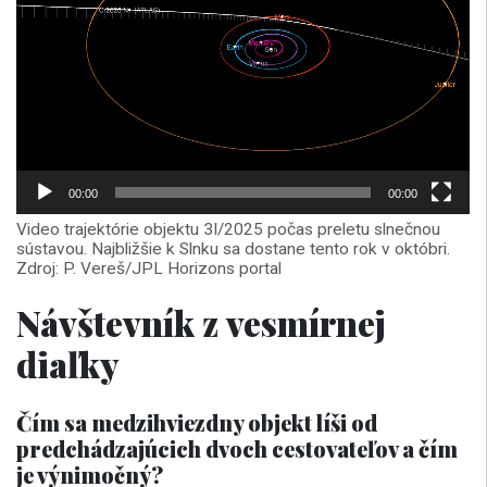
00:00
00:00
Video trajektórie objektu 3I/2025 počas preletu slnečnou
sústavou. Najbližšie k Slnku sa dostane tento rok v októbri.
Zdroj: P. Vereš/JPL Horizons portal
Návštevník z vesmírnej
diaľky
Čím sa medzihviezdny objekt líši od
predchádzajúcich dvoch cestovateľov a čím
je výnimočný?