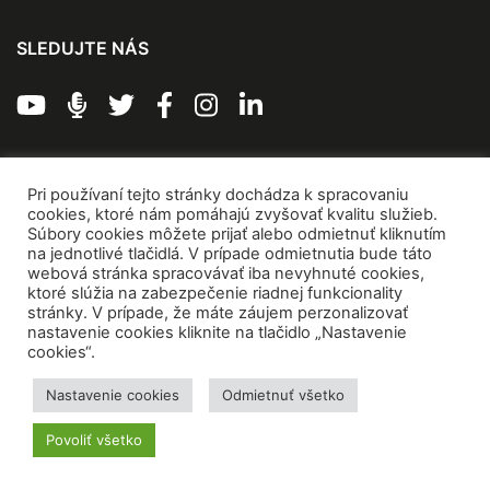
SLEDUJTE NÁS
Archívna verzia VEDA NA DOSAH
Pri používaní tejto stránky dochádza k spracovaniu
cookies, ktoré nám pomáhajú zvyšovať kvalitu služieb.
POPULARIZÁCIA VAT
Súbory cookies môžete prijať alebo odmietnuť kliknutím
na jednotlivé tlačidlá. V prípade odmietnutia bude táto
webová stránka spracovávať iba nevyhnuté cookies,
O NCP VaT
ktoré slúžia na zabezpečenie riadnej funkcionality
stránky. V prípade, že máte záujem perzonalizovať
Kontakty
nastavenie cookies kliknite na tlačidlo „Nastavenie
Zážitkové centrá vedy
cookies“.
Quark
Nastavenie cookies
Odmietnuť všetko
SK CRIS
CIP VVI
Povoliť všetko
Koncepčné materiály