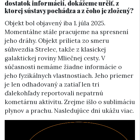
dostatok informácií, dokážeme určiť, z
ktorej sústavy pochádza a z čoho je zložený?
Objekt bol objavený iba 1. júla 2025.
Momentálne stále pracujeme na spresnení
jeho dráhy. Objekt prilieta zo smeru
súhvezdia Strelec, takže z klasickej
galaktickej roviny Mliečnej cesty. V
súčasnosti nemáme žiadne informácie o
jeho fyzikálnych vlastnostiach. Jeho priemer
je len odhadovaný a zatiaľ len tri
ďalekohľady reportovali nepatrnú
kometárnu aktivitu. Zrejme išlo o sublimáciu
plynov a prachu. Nasledujúce dni ukážu viac.
Video
prehrávač