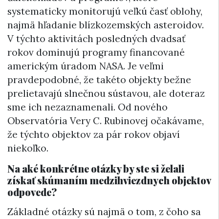
systematicky monitorujú veľkú časť oblohy,
najmä hľadanie blízkozemských asteroidov.
V týchto aktivitách posledných dvadsať
rokov dominujú programy financované
americkým úradom NASA. Je veľmi
pravdepodobné, že takéto objekty bežne
prelietavajú slnečnou sústavou, ale doteraz
sme ich nezaznamenali. Od nového
Observatória Very C. Rubinovej očakávame,
že týchto objektov za pár rokov objaví
niekoľko.
Na aké konkrétne otázky by ste si želali
získať skúmaním medzihviezdnych objektov
odpovede?
Základné otázky sú najmä o tom, z čoho sa