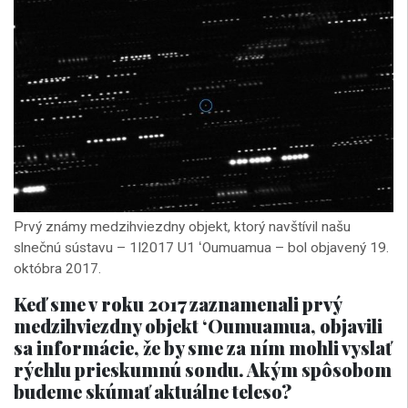
Prvý známy medzihviezdny objekt, ktorý navštívil našu
slnečnú sústavu – 1I2017 U1
ʻ
Oumuamua – bol objavený 19.
októbra 2017.
Keď sme v roku 2017 zaznamenali prvý
medzihviezdny objekt
ʻ
Oumuamua, objavili
sa informácie, že by sme za ním mohli vyslať
rýchlu prieskumnú sondu. Akým spôsobom
budeme skúmať aktuálne teleso?