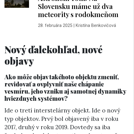
Slovensku máme už dva
meteority s rodokmeňom
28. februára 2025
|
Kristína Benkovičová
Nový ďalekohľad, nové
objavy
Ako môže objav takéhoto objektu zmeniť,
revidovať a ovplyvniť naše chápanie
vesmíru, jeho vzniku aj samotnej dynamiky
hviezdnych systémov?
Ide o tretí interstelárny objekt. Ide o nový
typ objektov. Prvý bol objavený iba v roku
2017, druhý v roku 2019. Dovtedy sa iba