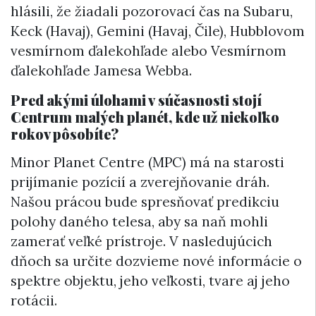
hlásili, že žiadali pozorovací čas na Subaru,
Keck (Havaj), Gemini (Havaj, Čile), Hubblovom
vesmírnom ďalekohľade alebo Vesmírnom
ďalekohľade Jamesa Webba.
Pred akými úlohami v súčasnosti stojí
Centrum malých planét, kde už niekoľko
rokov pôsobíte?
Minor Planet Centre (MPC) má na starosti
prijímanie pozícií a zverejňovanie dráh.
Našou prácou bude spresňovať predikciu
polohy daného telesa, aby sa naň mohli
zamerať veľké prístroje. V nasledujúcich
dňoch sa určite dozvieme nové informácie o
spektre objektu, jeho veľkosti, tvare aj jeho
rotácii.