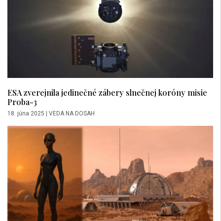
ESA zverejnila jedinečné zábery slnečnej koróny misie
Proba-3
18. júna 2025
|
VEDA NA DOSAH