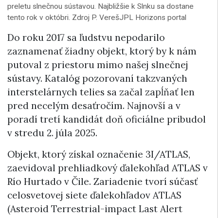
preletu slnečnou sústavou. Najbližšie k Slnku sa dostane
tento rok v októbri. Zdroj P. VerešJPL Horizons portal
Do roku 2017 sa ľudstvu nepodarilo
zaznamenať žiadny objekt, ktorý by k nám
putoval z priestoru mimo našej slnečnej
sústavy. Katalóg pozorovaní takzvaných
interstelárnych telies sa začal zapĺňať len
pred necelým desaťročím. Najnovší a v
poradí tretí kandidát doň oficiálne pribudol
v stredu 2. júla 2025.
Objekt, ktorý získal označenie 3I/ATLAS,
zaevidoval prehliadkový ďalekohľad ATLAS v
Río Hurtado v Čile. Zariadenie tvorí súčasť
celosvetovej siete ďalekohľadov ATLAS
(Asteroid Terrestrial-impact Last Alert