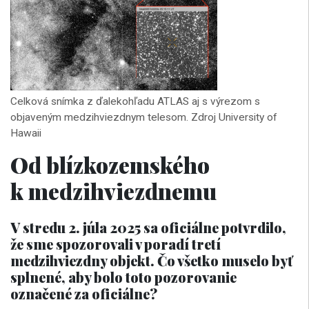
Celková snímka z ďalekohľadu ATLAS aj s výrezom s
objaveným medzihviezdnym telesom. Zdroj University of
Hawaii
Od blízkozemského
k medzihviezdnemu
V stredu 2. júla 2025 sa oficiálne potvrdilo,
že sme spozorovali v poradí tretí
medzihviezdny objekt. Čo všetko muselo byť
splnené, aby bolo toto pozorovanie
označené za oficiálne?