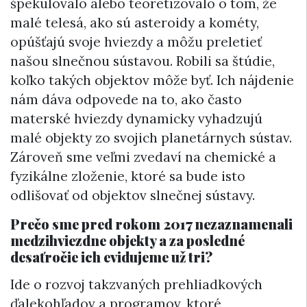
špekulovalo alebo teoretizovalo o tom, že
malé telesá, ako sú asteroidy a kométy,
opúšťajú svoje hviezdy a môžu preletieť
našou slnečnou sústavou. Robili sa štúdie,
koľko takých objektov môže byť. Ich nájdenie
nám dáva odpovede na to, ako často
materské hviezdy dynamicky vyhadzujú
malé objekty zo svojich planetárnych sústav.
Zároveň sme veľmi zvedaví na chemické a
fyzikálne zloženie, ktoré sa bude isto
odlišovať od objektov slnečnej sústavy.
Prečo sme pred rokom 2017 nezaznamenali
medzihviezdne objekty a za posledné
desaťročie ich evidujeme už tri?
Ide o rozvoj takzvaných prehliadkových
ďalekohľadov a programov, ktoré