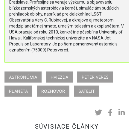
Bratislave. Profesijne sa venuje výskumu a objavovaniu
blízkozemských asteroidov a komét, simuláciám budúcich
prehliadok oblohy, napríklad pre ďalekohľad LSST
Observatória Very C. Rubinovej, a okrajovo aj meteorom,
medziplanetárnej hmote, umelým telesám a exoplanétam. V
USA pracuje od roku 2010, konkrétne pôsobí na University of
Hawaii, Kalifornskej technickej univerzite a v NASA Jet
Propulsion Laboratory. Je po ňom pomenovaný asteroid s
označením (75009) Petervereš.
ASTRONÓMIA
HVIEZDA
PETER VEREŠ
PLANÉTA
ROZHOVOR
SATELIT
SÚVISIACE ČLÁNKY