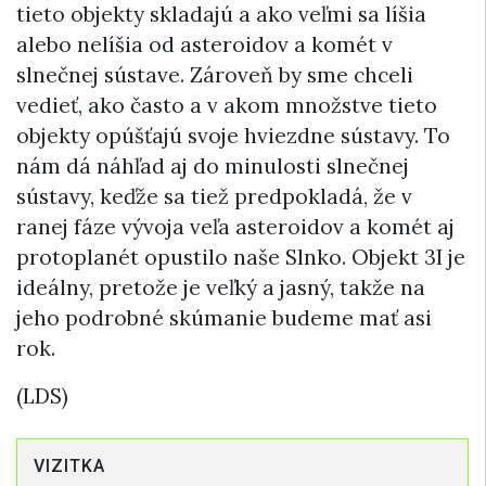
tieto objekty skladajú a ako veľmi sa líšia
alebo nelíšia od asteroidov a komét v
slnečnej sústave. Zároveň by sme chceli
vedieť, ako často a v akom množstve tieto
objekty opúšťajú svoje hviezdne sústavy. To
nám dá náhľad aj do minulosti slnečnej
sústavy, keďže sa tiež predpokladá, že v
ranej fáze vývoja veľa asteroidov a komét aj
protoplanét opustilo naše Slnko. Objekt 3I je
ideálny, pretože je veľký a jasný, takže na
jeho podrobné skúmanie budeme mať asi
rok.
(LDS)
VIZITKA