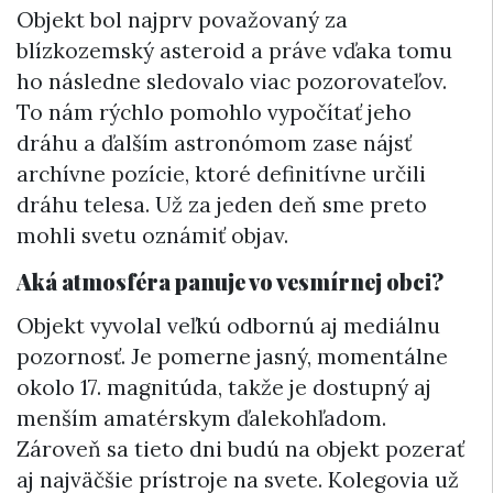
Objekt bol najprv považovaný za
blízkozemský asteroid a práve vďaka tomu
ho následne sledovalo viac pozorovateľov.
To nám rýchlo pomohlo vypočítať jeho
dráhu a ďalším astronómom zase nájsť
archívne pozície, ktoré definitívne určili
dráhu telesa. Už za jeden deň sme preto
mohli svetu oznámiť objav.
Aká atmosféra panuje vo vesmírnej obci?
Objekt vyvolal veľkú odbornú aj mediálnu
pozornosť. Je pomerne jasný, momentálne
okolo 17. magnitúda, takže je dostupný aj
menším amatérskym ďalekohľadom.
Zároveň sa tieto dni budú na objekt pozerať
aj najväčšie prístroje na svete. Kolegovia už