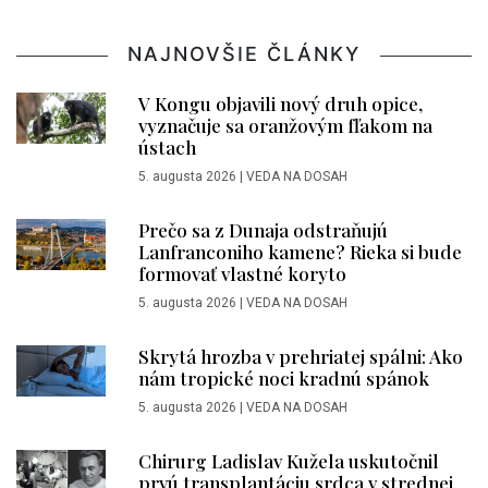
NAJNOVŠIE ČLÁNKY
V Kongu objavili nový druh opice,
vyznačuje sa oranžovým fľakom na
ústach
5. augusta 2026
|
VEDA NA DOSAH
Prečo sa z Dunaja odstraňujú
Lanfranconiho kamene? Rieka si bude
formovať vlastné koryto
5. augusta 2026
|
VEDA NA DOSAH
Skrytá hrozba v prehriatej spálni: Ako
nám tropické noci kradnú spánok
5. augusta 2026
|
VEDA NA DOSAH
Chirurg Ladislav Kužela uskutočnil
prvú transplantáciu srdca v strednej