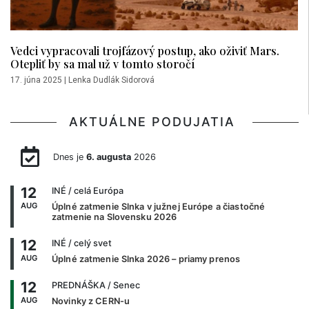
Vedci vypracovali trojfázový postup, ako oživiť Mars.
Otepliť by sa mal už v tomto storočí
17. júna 2025
|
Lenka Dudlák Sidorová
AKTUÁLNE PODUJATIA
Dnes je
6. augusta
2026
12
INÉ
/ celá Európa
AUG
Úplné zatmenie Slnka v južnej Európe a čiastočné
zatmenie na Slovensku 2026
12
INÉ
/ celý svet
AUG
Úplné zatmenie Slnka 2026 – priamy prenos
12
PREDNÁŠKA
/ Senec
AUG
Novinky z CERN-u