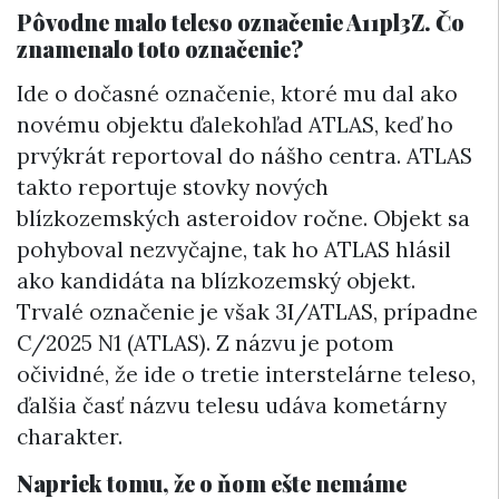
Pôvodne malo teleso označenie A11pl3Z. Čo
znamenalo toto označenie?
Ide o dočasné označenie, ktoré mu dal ako
novému objektu ďalekohľad ATLAS, keď ho
prvýkrát reportoval do nášho centra. ATLAS
takto reportuje stovky nových
blízkozemských asteroidov ročne. Objekt sa
pohyboval nezvyčajne, tak ho ATLAS hlásil
ako kandidáta na blízkozemský objekt.
Trvalé označenie je však 3I/ATLAS, prípadne
C/2025 N1 (ATLAS). Z názvu je potom
očividné, že ide o tretie interstelárne teleso,
ďalšia časť názvu telesu udáva kometárny
charakter.
Napriek tomu, že o ňom ešte nemáme