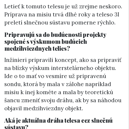
Letieť k tomuto telesu je už zrejme neskoro.
Príprava na misiu trvá dlhé roky a teleso 3I
preletí slnečnou sústavu pomerne rýchlo.
Pripravujú sa do budúcnosti projekty
spojené s výskumom budúcich
medzihviezdnych telies?
Inžinieri pripravili koncept, ako sa pripraviť
na blízky výskum interstelárneho objektu.
Ide o to mať vo vesmíre už pripravenú
sondu, ktorá by mala v zálohe napríklad
misiu k inej kométe a mala by teoretickú
šancu zmeniť svoju dráhu, ak by sa náhodou
objavil medzihviezdny objekt.
Aká je aktuálna dráha telesa cez slnečnú
sústavu?