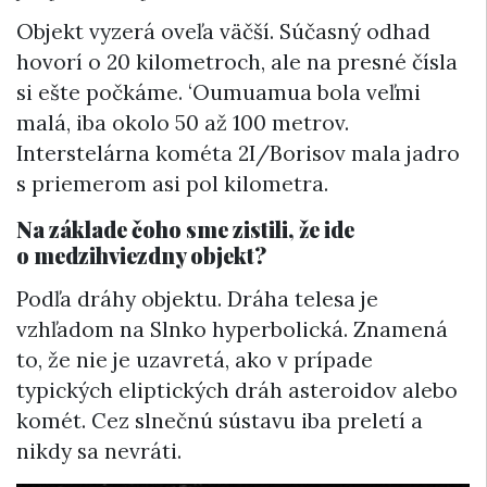
Objekt vyzerá oveľa väčší. Súčasný odhad
hovorí o 20 kilometroch, ale na presné čísla
si ešte počkáme.
ʻ
Oumuamua bola veľmi
malá, iba okolo 50 až 100 metrov.
Interstelárna kométa 2I/Borisov mala jadro
s priemerom asi pol kilometra.
Na základe čoho sme zistili, že ide
o medzihviezdny objekt?
Podľa dráhy objektu. Dráha telesa je
vzhľadom na Slnko hyperbolická. Znamená
to, že nie je uzavretá, ako v prípade
typických eliptických dráh asteroidov alebo
komét. Cez slnečnú sústavu iba preletí a
nikdy sa nevráti.