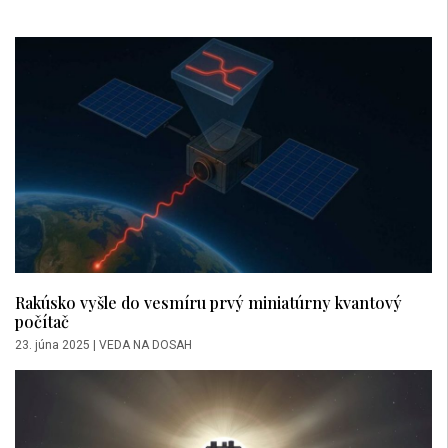
Rakúsko vyšle do vesmíru prvý miniatúrny kvantový
počítač
23. júna 2025
|
VEDA NA DOSAH