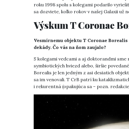
roku 1998 spolu s kolegami podarilo vyrieši
sa dozviete, koľko rokov v našej Galaxii už
Výskum
T Coronae Bo
Vesmírnemu objektu T Coronae Borealis a
dekády. Čo vás na ňom zaujalo?
S kolegami vedcami a aj doktorandmi sme m
symbiotických hviezd alebo, širšie poveda
Borealis je len jedným z asi desiatich obje
sa im venovali. T CrB patrí ku kataklizma
i rekurentná (opakujúca sa – pozn. redakcie