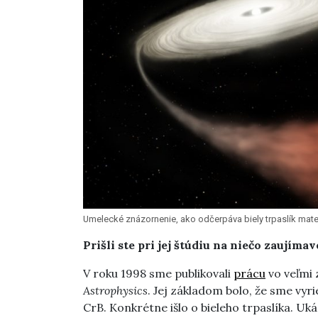
Umelecké znázornenie, ako odčerpáva biely trpaslík mat
Prišli ste pri jej štúdiu na niečo zaujímav
V roku 1998 sme publikovali
prácu
vo veľmi
Astrophysics
. Jej základom bolo, že sme vyr
CrB. Konkrétne išlo o bieleho trpaslíka. Uká