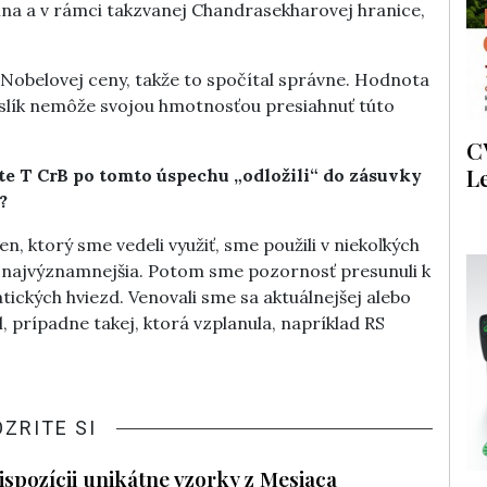
lna a v rámci takzvanej Chandrasekharovej hranice,
ľ Nobelovej ceny, takže to spočítal správne. Hodnota
paslík nemôže svojou hmotnosťou presiahnuť túto
C
L
te T CrB po tomto úspechu „odložili“ do zásuvky
?
n, ktorý sme vedeli využiť, sme použili v niekoľkých
a najvýznamnejšia. Potom sme pozornosť presunuli k
tických hviezd. Venovali sme sa aktuálnejšej alebo
l, prípadne takej, ktorá vzplanula, napríklad RS
OZRITE SI
spozícii unikátne vzorky z Mesiaca