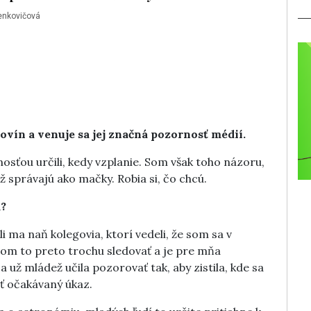
Benkovičová
 novín a venuje sa jej značná pozornosť médií.
nosťou určili, kedy vzplanie. Som však toho názoru,
iž správajú ako mačky. Robia si, čo chcú.
m?
 ma naň kolegovia, ktorí vedeli, že som sa v
som to preto trochu sledovať a je pre mňa
 už mládež učila pozorovať tak, aby zistila, kde sa
ť očakávaný úkaz.