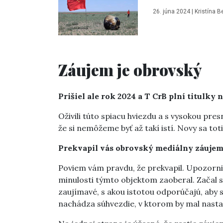
26. júna 2024
|
Kristína 
Záujem je obrovský
Prišiel ale rok 2024 a T CrB plní titulky
Oživili túto spiacu hviezdu a s vysokou pres
že si nemôžeme byť až takí istí. Novy sa tot
Prekvapil vás obrovský mediálny záuje
Poviem vám pravdu, že prekvapil. Upozornili
minulosti týmto objektom zaoberal. Začal 
zaujímavé, s akou istotou odporúčajú, aby sa
nachádza súhvezdie, v ktorom by mal nasta