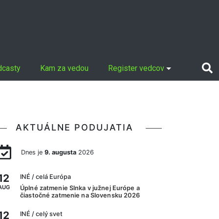
dcasty
Kam za vedou
Register vedcov
AKTUÁLNE PODUJATIA
Dnes je
9. augusta
2026
12
INÉ
/ celá Európa
AUG
Úplné zatmenie Slnka v južnej Európe a
čiastočné zatmenie na Slovensku 2026
12
INÉ
/ celý svet