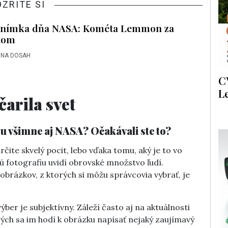
OZRITE SI
snímka dňa NASA: Kométa Lemmon za
tom
 NA DOSAH
C
L
arila svet
fiu všimne aj NASA? Očakávali ste to?
čite skvelý pocit, lebo vďaka tomu, aký je to vo
ú fotografiu uvidí obrovské množstvo ľudí.
obrázkov, z ktorých si môžu správcovia vybrať, je
výber je subjektívny. Záleží často aj na aktuálnosti
rých sa im hodí k obrázku napísať nejaký zaujímavý