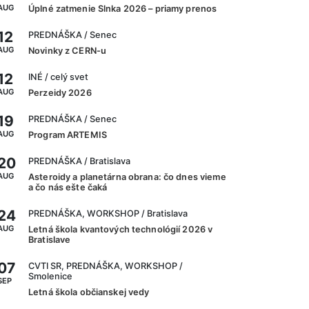
AUG
Úplné zatmenie Slnka 2026 – priamy prenos
12
PREDNÁŠKA
/ Senec
AUG
Novinky z CERN-u
12
INÉ
/ celý svet
AUG
Perzeidy 2026
19
PREDNÁŠKA
/ Senec
AUG
Program ARTEMIS
20
PREDNÁŠKA
/ Bratislava
AUG
Asteroidy a planetárna obrana: čo dnes vieme
a čo nás ešte čaká
24
PREDNÁŠKA, WORKSHOP
/ Bratislava
AUG
Letná škola kvantových technológií 2026 v
Bratislave
07
CVTI SR, PREDNÁŠKA, WORKSHOP
/
Smolenice
SEP
Letná škola občianskej vedy