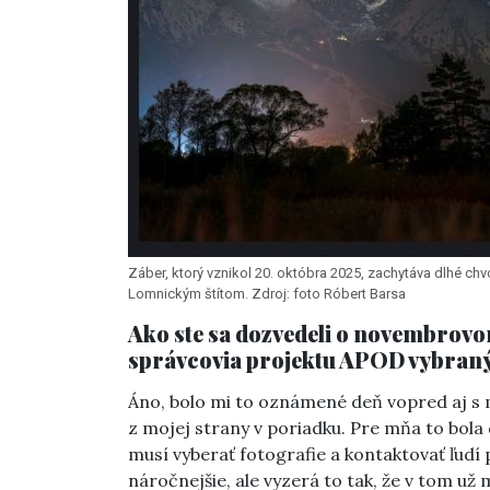
Záber, ktorý vznikol 20. októbra 2025, zachytáva dlhé c
Lomnickým štítom. Zdroj: foto Róbert Barsa
Ako ste sa dozvedeli o novembrov
správcovia projektu APOD vybraný
Áno, bolo mi to oznámené deň vopred aj s m
z mojej strany v poriadku. Pre mňa to bol
musí vyberať fotografie a kontaktovať ľudí p
náročnejšie, ale vyzerá to tak, že v tom už 