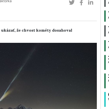
aktorka
l ukázať, že chvost kométy dosahoval