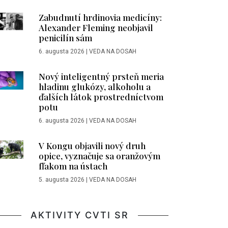
Zabudnutí hrdinovia medicíny:
Alexander Fleming neobjavil
penicilín sám
6. augusta 2026
|
VEDA NA DOSAH
Nový inteligentný prsteň meria
hladinu glukózy, alkoholu a
ďalších látok prostredníctvom
potu
6. augusta 2026
|
VEDA NA DOSAH
V Kongu objavili nový druh
opice, vyznačuje sa oranžovým
fľakom na ústach
5. augusta 2026
|
VEDA NA DOSAH
AKTIVITY CVTI SR