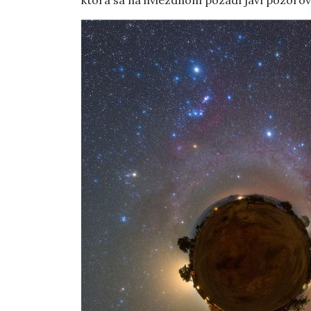
ktorá sa na hviezdnom pozadí javí pozorov