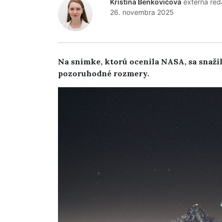
Kristína Benkovičová
externá red
26. novembra 2025
Na snímke, ktorú ocenila NASA, sa snaži
pozoruhodné rozmery.