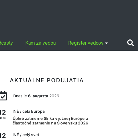
dcasty
Kam za vedou
Register vedcov
AKTUÁLNE PODUJATIA
Dnes je
6. augusta
2026
12
INÉ
/ celá Európa
AUG
Úplné zatmenie Slnka v južnej Európe a
čiastočné zatmenie na Slovensku 2026
12
INÉ
/ celý svet