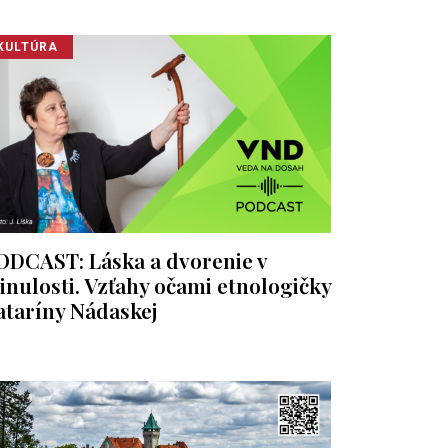
KULTÚRA
ODCAST: Láska a dvorenie v
inulosti. Vzťahy očami etnologičky
ataríny Nádaskej