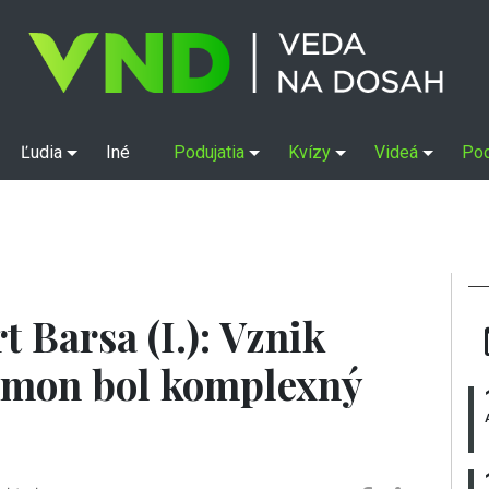
Ľudia
Iné
Podujatia
Kvízy
Videá
Po
t Barsa (I.): Vznik
mon bol komplexný