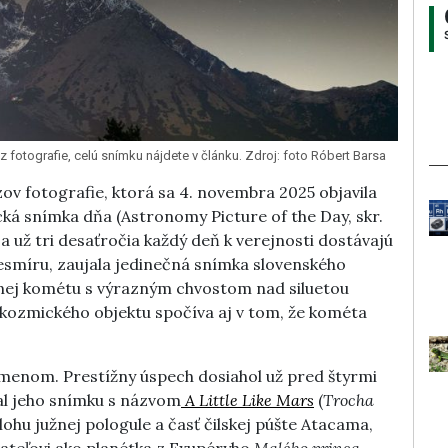
otografie, celú snímku nájdete v článku. Zdroj: foto Róbert Barsa
ov fotografie, ktorá sa 4. novembra 2025 objavila
á snímka dňa (Astronomy Picture of the Day, skr.
a už tri desaťročia každý deň k verejnosti dostávajú
vesmíru, zaujala jedinečná snímka slovenského
 nej kométu s výrazným chvostom nad siluetou
 kozmického objektu spočíva aj v tom, že kométa
menom. Prestížny úspech dosiahol už pred štyrmi
al jeho snímku s názvom
A Little Like Mars
(
Trocha
ohu južnej pologule a časť čilskej púšte Atacama,