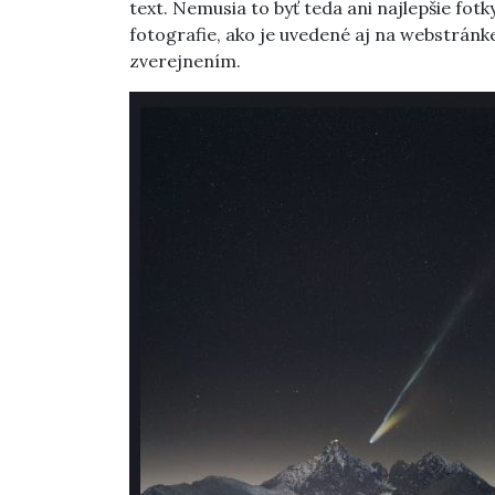
text. Nemusia to byť teda ani najlepšie fot
fotografie, ako je uvedené aj na webstrán
zverejnením.