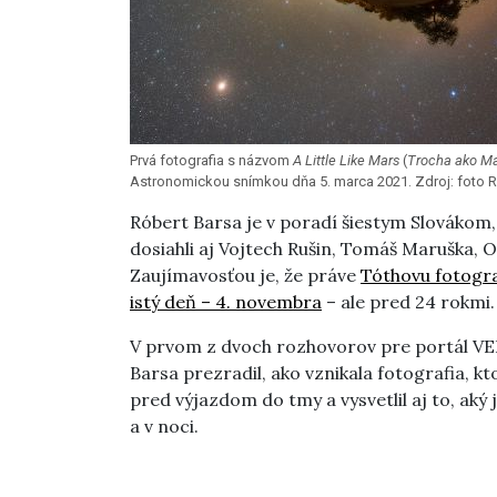
Prvá fotografia s názvom
A Little Like Mars
(
Trocha ako M
Astronomickou snímkou dňa 5. marca 2021. Zdroj: foto R
Róbert Barsa je v poradí šiestym Slovákom
dosiahli aj Vojtech Rušin, Tomáš Maruška, O
Zaujímavosťou je, že práve
Tóthovu fotogra
istý deň – 4. novembra
– ale pred 24 rokmi.
V prvom z dvoch rozhovorov pre portál V
Barsa prezradil, ako vznikala fotografia, k
pred výjazdom do tmy a vysvetlil aj to, ak
a v noci.