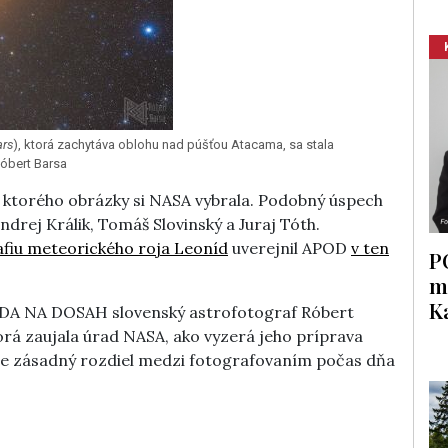
ars
), ktorá zachytáva oblohu nad púšťou Atacama, sa stala
óbert Barsa
, ktorého obrázky si NASA vybrala. Podobný úspech
ndrej Králik, Tomáš Slovinský a Juraj Tóth.
fiu meteorického roja Leoníd
uverejnil APOD
v ten
P
m
K
EDA NA DOSAH slovenský astrofotograf Róbert
torá zaujala úrad NASA, ako vyzerá jeho príprava
ý je zásadný rozdiel medzi fotografovaním počas dňa