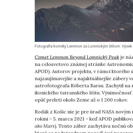
Fotografia kométy Lemmon za Lomnickým štítom. Výsek z f
Comet Lemmon Beyond Lomnický Peak
je náz
na celosvetovo známej stránke Astronomick
APOD). Autorov projektu, v rámci ktorého s
najzaujímavejšie a najaktuálnejšie zábery 
astrofotografa Róberta Barsu. Zachytil na
ikonického tatranského štítu. Výnimočnosť
opäť preletí okolo Zeme až o 1 200 rokov.
Rodák z Košíc nie je pre úrad NASA novým 
rokmi – 5. marca 2021 – keď APOD publikov
ako Mars
). Tento záber zachytáva nočnú obl