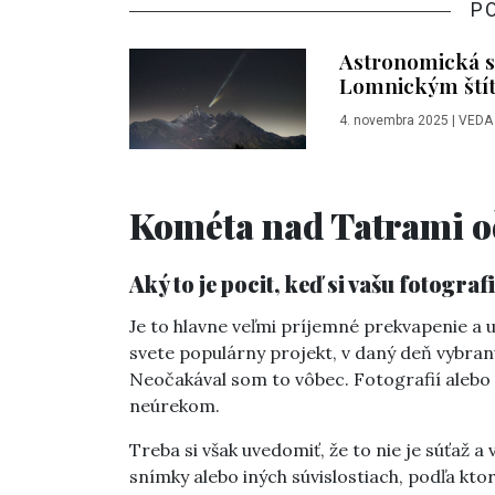
P
Astronomická 
Lomnickým ští
4. novembra 2025
|
VEDA
Kométa nad Tatrami oč
Aký to je pocit, keď si vašu fotogra
Je to hlavne veľmi príjemné prekvapenie a ur
svete populárny projekt, v daný deň vybran
Neočakával som to vôbec. Fotografií alebo 
neúrekom.
Treba si však uvedomiť, že to nie je súťaž a 
snímky alebo iných súvislostiach, podľa kto