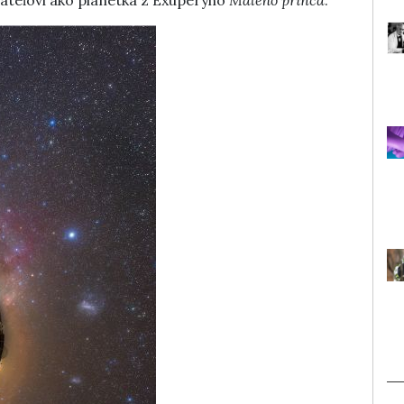
ateľovi ako planétka z Exupéryho
Malého princa
.