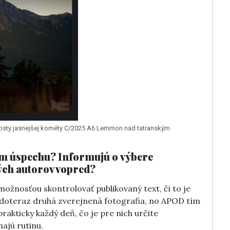
hvosty jasnejšej kométy C/2025 A6 Lemmon nad tatranským
om úspechu? Informujú o výbere
ch autorov vopred?
ožnosťou skontrolovať publikovaný text, či to je
a doteraz druhá zverejnená fotografia, no APOD tím
rakticky každý deň, čo je pre nich určite
majú rutinu.