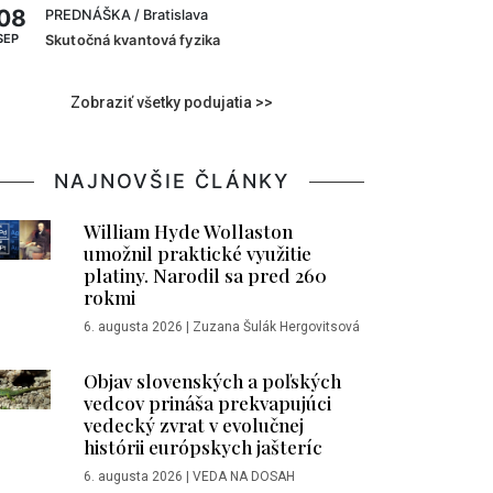
08
PREDNÁŠKA
/ Bratislava
SEP
Skutočná kvantová fyzika
Zobraziť všetky podujatia >>
NAJNOVŠIE ČLÁNKY
William Hyde Wollaston
umožnil praktické využitie
platiny. Narodil sa pred 260
rokmi
6. augusta 2026
|
Zuzana Šulák Hergovitsová
Objav slovenských a poľských
vedcov prináša prekvapujúci
vedecký zvrat v evolučnej
histórii európskych jašteríc
6. augusta 2026
|
VEDA NA DOSAH