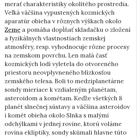
merať charakteristiky okolitého prostredia.
Veľká väčšina vypustených kozmických
aparatúr obieha v rôznych výškach okolo
Zeme
a pomáha dopĺňať skladačku o zložení
a fyzikálnych vlastnostiach zemskej
atmosféry, resp. vyhodnocuje rôzne procesy
na zemskom povrchu. Len malá časť
kozmických lodí vyletela do otvoreného
priestoru neovplyvneného blízkosťou
zemského telesa. Boli to medziplanetárne
sondy mieriace k vzdialeným planétam,
asteroidom a kométam. Keďže všetkých 8
planét slnečnej sústavy a väčšina asteroidov
i komét obieha okolo Slnka s malými
odchýlkami v jednej rovine, ktorú voláme
rovina ekliptiky, sondy skúmali hlavne túto