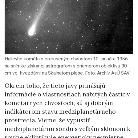
Halleyho kométa s prerušeným chvostom 10. januára 1986
na snímke získanej astrografom s priemerom objektívu 30
cm vo hvezdárni na Skalnatom plese. Foto: Archív AsÚ SAV
Okrem toho, že tieto javy prinášajú
informácie o vlastnostiach nabitých častíc v
kometárnych chvostoch, sú aj dobrým
indikátorom stavu medziplanetárneho
prostredia. Vieme, že vypustiť
medziplanetárnu sondu s veľkým sklonom k
rovine ekliptiky je energeticky nesmierne