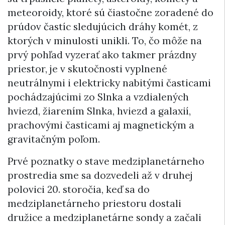
meteoroidy, ktoré sú čiastočne zoradené do
prúdov častíc sledujúcich dráhy komét, z
ktorých v minulosti unikli. To, čo môže na
prvý pohľad vyzerať ako takmer prázdny
priestor, je v skutočnosti vyplnené
neutrálnymi i elektricky nabitými časticami
pochádzajúcimi zo Slnka a vzdialených
hviezd, žiarením Slnka, hviezd a galaxií,
prachovými časticami aj magnetickým a
gravitačným poľom.
Prvé poznatky o stave medziplanetárneho
prostredia sme sa dozvedeli až v druhej
polovici 20. storočia, keď sa do
medziplanetárneho priestoru dostali
družice a medziplanetárne sondy a začali