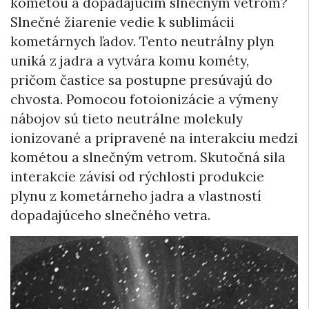
kométou a dopadajúcim slnečným vetrom?
Slnečné žiarenie vedie k sublimácii
kometárnych ľadov. Tento neutrálny plyn
uniká z jadra a vytvára komu kométy,
pričom častice sa postupne presúvajú do
chvosta. Pomocou fotoionizácie a výmeny
nábojov sú tieto neutrálne molekuly
ionizované a pripravené na interakciu medzi
kométou a slnečným vetrom. Skutočná sila
interakcie závisí od rýchlosti produkcie
plynu z kometárneho jadra a vlastností
dopadajúceho slnečného vetra.