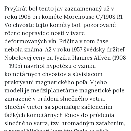
Prvýkrát bol tento jav zaznamenaný už v
roku 1908 pri kométe Morehouse C/1908 R1.
Vo chvoste tejto kométy boli pozorované
rôzne nepravidelnosti v tvare
deformovaných vĺn. Príčina v tom čase
nebola známa. Až v roku 1957 švédsky držiteľ
Nobelovej ceny za fyziku Hannes Alfvén (1908
– 1995) navrhol hypotézu o vzniku
kometárnych chvostov a súvisiacom
prekrývaní magnetického poľa. V jeho
modeli je medziplanetárne magnetické pole
zmrazené v prúdení slnečného vetra.
Slnečný vietor sa spomaľuje začlenením
ťažkých kometárnych iónov do prúdenia
slnečného vetra, tzv. hromadným zaťažením,