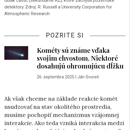
oblak častíc (sekundárne KŽ), ktoré zachytia pozemské
detektory. Zdroj: R. Russell a University Corporation for
Atmospheric Research
POZRITE SI
Kométy sú známe vďaka
svojim chvostom. Niektoré
dosahujú ohromujúcu dĺžku
26. septembra 2025
|
Ján Svoreň
Ak však chceme na základe reakcie komét
usudzovať na stav okolitého prostredia,
musíme pochopiť mechanizmus vzájomnej
interakcie. Ako teda vzniká interakcia medzi