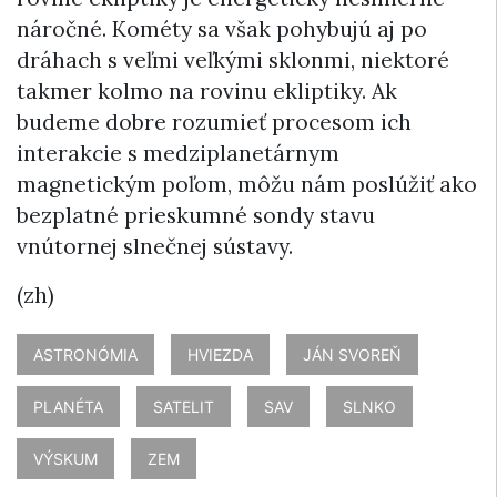
náročné. Kométy sa však pohybujú aj po
dráhach s veľmi veľkými sklonmi, niektoré
takmer kolmo na rovinu ekliptiky. Ak
budeme dobre rozumieť procesom ich
interakcie s medziplanetárnym
magnetickým poľom, môžu nám poslúžiť ako
bezplatné prieskumné sondy stavu
vnútornej slnečnej sústavy.
(zh)
ASTRONÓMIA
HVIEZDA
JÁN SVOREŇ
PLANÉTA
SATELIT
SAV
SLNKO
VÝSKUM
ZEM