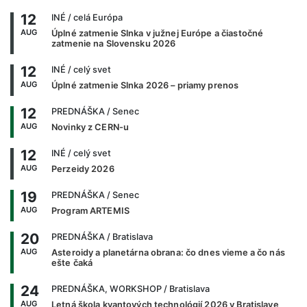
12
INÉ
/ celá Európa
AUG
Úplné zatmenie Slnka v južnej Európe a čiastočné
zatmenie na Slovensku 2026
12
INÉ
/ celý svet
AUG
Úplné zatmenie Slnka 2026 – priamy prenos
12
PREDNÁŠKA
/ Senec
AUG
Novinky z CERN-u
12
INÉ
/ celý svet
AUG
Perzeidy 2026
19
PREDNÁŠKA
/ Senec
AUG
Program ARTEMIS
20
PREDNÁŠKA
/ Bratislava
AUG
Asteroidy a planetárna obrana: čo dnes vieme a čo nás
ešte čaká
24
PREDNÁŠKA, WORKSHOP
/ Bratislava
AUG
Letná škola kvantových technológií 2026 v Bratislave