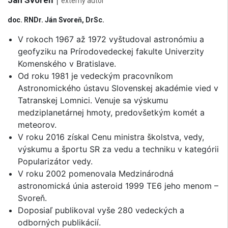
Ján Svoreň
|
externý autor
doc. RNDr. Ján Svoreň, DrSc.
V rokoch 1967 až 1972 vyštudoval astronómiu a
geofyziku na Prírodovedeckej fakulte Univerzity
Komenského v Bratislave.
Od roku 1981 je vedeckým pracovníkom
Astronomického ústavu Slovenskej akadémie vied v
Tatranskej Lomnici. Venuje sa výskumu
medziplanetárnej hmoty, predovšetkým komét a
meteorov.
V roku 2016 získal Cenu ministra školstva, vedy,
výskumu a športu SR za vedu a techniku v kategórii
Popularizátor vedy.
V roku 2002 pomenovala Medzinárodná
astronomická únia asteroid 1999 TE6 jeho menom –
Svoreň.
Doposiaľ publikoval vyše 280 vedeckých a
odborných publikácií.