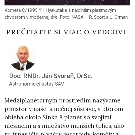
Kométa C/1995 Y1 Hyakutake s najdlhším plazmovým
chvostom v modernej ére. Foto: NASA – R. Scott a J. Orman.
PREČÍTAJTE SI VIAC O VEDCOVI
Doc. RNDr. Ján Svoreň, DrSc.
Astronomický ústav SAV
Medziplanetárnym prostredím nazývame
priestor v našej slnečnej sústave, v ktorom
obieha okolo Slnka 8 planét so svojimi
mesiacmi a s množstvo menších telies, ako
sú trpasličie planéty, asteroidy, kométy a