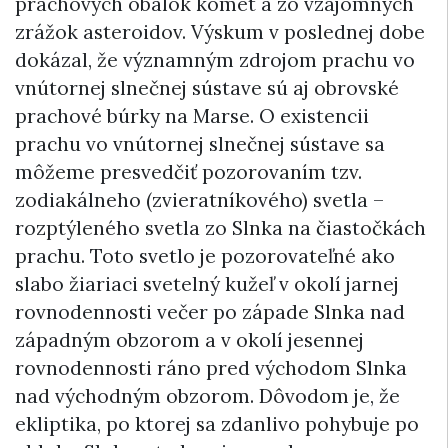
prachových obálok komét a zo vzájomných
zrážok asteroidov. Výskum v poslednej dobe
dokázal, že významným zdrojom prachu vo
vnútornej slnečnej sústave sú aj obrovské
prachové búrky na Marse. O existencii
prachu vo vnútornej slnečnej sústave sa
môžeme presvedčiť pozorovaním tzv.
zodiakálneho (zvieratníkového) svetla –
rozptýleného svetla zo Slnka na čiastočkách
prachu. Toto svetlo je pozorovateľné ako
slabo žiariaci svetelný kužeľ v okolí jarnej
rovnodennosti večer po západe Slnka nad
západným obzorom a v okolí jesennej
rovnodennosti ráno pred východom Slnka
nad východným obzorom. Dôvodom je, že
ekliptika, po ktorej sa zdanlivo pohybuje po