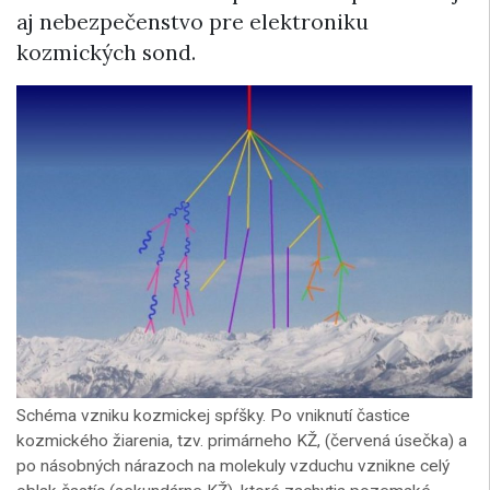
aj nebezpečenstvo pre elektroniku
kozmických sond.
Schéma vzniku kozmickej spŕšky. Po vniknutí častice
kozmického žiarenia, tzv. primárneho KŽ, (červená úsečka) a
po násobných nárazoch na molekuly vzduchu vznikne celý