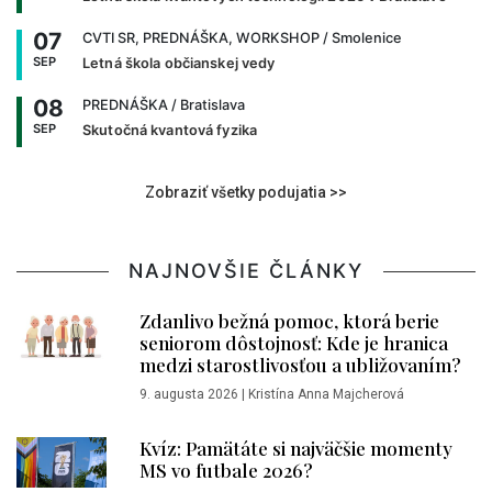
07
CVTI SR, PREDNÁŠKA, WORKSHOP
/ Smolenice
SEP
Letná škola občianskej vedy
08
PREDNÁŠKA
/ Bratislava
SEP
Skutočná kvantová fyzika
Zobraziť všetky podujatia >>
NAJNOVŠIE ČLÁNKY
Zdanlivo bežná pomoc, ktorá berie
seniorom dôstojnosť: Kde je hranica
medzi starostlivosťou a ubližovaním?
9. augusta 2026
|
Kristína Anna Majcherová
Kvíz: Pamätáte si najväčšie momenty
MS vo futbale 2026?