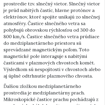
prostredie tzv. slnečný vietor. Slnečný vietor
je prúd nabitých častíc, hlavne protónov a
elektrónov, ktoré spojite unikajú zo slnečnej
atmosféry. Častice slnečného vetra sa
pohybujú obrovskou rýchlosťou od 300 do
800 km/s. Častice slnečného vetra prúdiace
do medziplanetárneho priestoru sú
sprevádzané magnetickým poľom. Toto
magnetické pole interaguje s nabitými
časticami v plazmových chvostoch komét.
Výsledkom sú nespojitosti v chvostoch alebo
aj úplné odtrhnutie plazmového chvosta.
Ďalšou zložkou medziplanetárneho
prostredia je medziplanetárny prach.
Mikroskopické častice prachu pochádzajú z