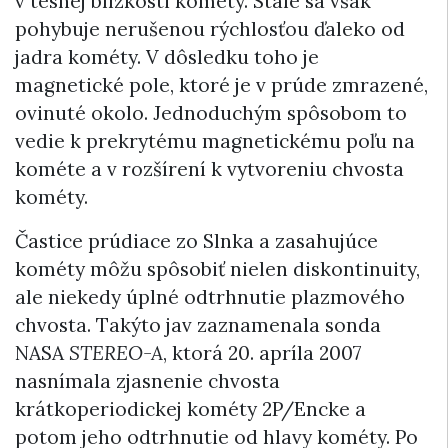
v tesnej blízkosti kométy. Stále sa však
pohybuje nerušenou rýchlosťou ďaleko od
jadra kométy. V dôsledku toho je
magnetické pole, ktoré je v prúde zmrazené,
ovinuté okolo. Jednoduchým spôsobom to
vedie k prekrytému magnetickému poľu na
kométe a v rozšírení k vytvoreniu chvosta
kométy.
Častice prúdiace zo Slnka a zasahujúce
kométy môžu spôsobiť nielen diskontinuity,
ale niekedy úplné odtrhnutie plazmového
chvosta. Takýto jav zaznamenala sonda
NASA
STEREO-A
, ktorá 20. apríla 2007
nasnímala zjasnenie chvosta
krátkoperiodickej kométy 2P/Encke a
potom jeho odtrhnutie od hlavy kométy. Po