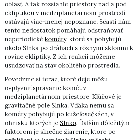
oblasť. A tak rozsiahle priestory nad a pod
ekliptikou v medziplanetárnom prostredí
ostávajú viac-menej nepoznané. Sčasti nám
tento nedostatok pomáhajú odstraňovať
neperiodické
kométy
, ktoré sa pohybujú
okolo Slnka po dráhach s rôznymi sklonmi k
rovine ekliptiky. Z ich reakcií môžeme
usudzovať na stav okolitého prostredia.
Povedzme si teraz, ktoré deje môžu
ovplyvniť správanie komét v
medziplanetárnom priestore. Kľúčové je
gravitačné pole Slnka. Vďaka nemu sa
kométy pohybujú po kužeľosečkách, v
ohnisku ktorých je
Slnko
. Ďalším dôležitým
faktorom je slnečné žiarenie, ktoré po