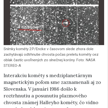
Snímky kométy 2P/Encke v časovom slede zhora dole
zachytávajú odtrhnutie chvosta počas preletu kométy cez
oblak častíc uvoľnených zo slnečnej koróny. Foto: NASA
STEREO-A
Interakciu kométy s medziplanetárnym
magnetickým poľom sme zaznamenali aj zo
Slovenska. V januári 1986 došlo k
roztrhnutiu a posunutiu plazmového
chvosta známej Halleyho kométy, čo vidno