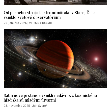
Od parného stroja k astronómii: ako v Starej Ďale
vzniklo svetové observatórium
20. januára 2026
|
VEDA NA DOSAH
Saturnove prstence vznikli nedávno, z kozmického
hľadiska sú mladými útvarmi
25. novembra 2025
|
Ján Svoreň