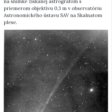
na snímke získanej astrografom s
priemerom objektívu 0,3 m v observatóriu
Astronomického ústavu SAV na Skalnatom
plese.