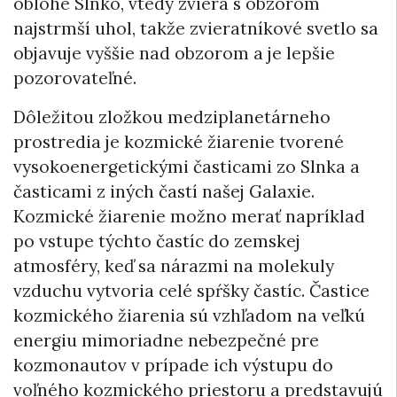
oblohe Slnko, vtedy zviera s obzorom
najstrmší uhol, takže zvieratníkové svetlo sa
objavuje vyššie nad obzorom a je lepšie
pozorovateľné.
Dôležitou zložkou medziplanetárneho
prostredia je kozmické žiarenie tvorené
vysokoenergetickými časticami zo Slnka a
časticami z iných častí našej Galaxie.
Kozmické žiarenie možno merať napríklad
po vstupe týchto častíc do zemskej
atmosféry, keď sa nárazmi na molekuly
vzduchu vytvoria celé spŕšky častíc. Častice
kozmického žiarenia sú vzhľadom na veľkú
energiu mimoriadne nebezpečné pre
kozmonautov v prípade ich výstupu do
voľného kozmického priestoru a predstavujú