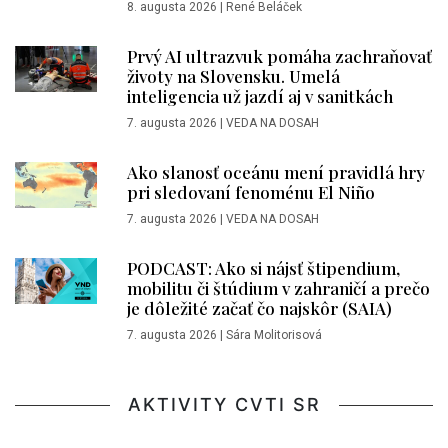
8. augusta 2026
|
René Beláček
Prvý AI ultrazvuk pomáha zachraňovať
životy na Slovensku. Umelá
inteligencia už jazdí aj v sanitkách
7. augusta 2026
|
VEDA NA DOSAH
Ako slanosť oceánu mení pravidlá hry
pri sledovaní fenoménu El Niño
7. augusta 2026
|
VEDA NA DOSAH
PODCAST: Ako si nájsť štipendium,
mobilitu či štúdium v zahraničí a prečo
je dôležité začať čo najskôr (SAIA)
7. augusta 2026
|
Sára Molitorisová
AKTIVITY CVTI SR