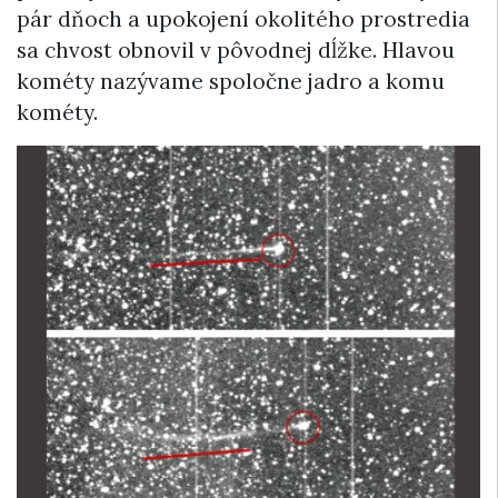
pár dňoch a upokojení okolitého prostredia
sa chvost obnovil v pôvodnej dĺžke. Hlavou
kométy nazývame spoločne jadro a komu
kométy.