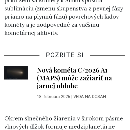
priblížení sa kométy k Slnku spôsobí
sublimáciu (zmenu skupenstva z pevnej fázy
priamo na plynnú fázu) povrchových ľadov
kométy a je zodpovedné za väčšinu
kometárnej aktivity.
POZRITE SI
Nová kométa C/2026 A1
(MAPS) môže zažiariť na
jarnej oblohe
18. februára 2026
|
VEDA NA DOSAH
Okrem slnečného žiarenia v širokom pásme
vlnových dĺžok formuje medziplanetárne