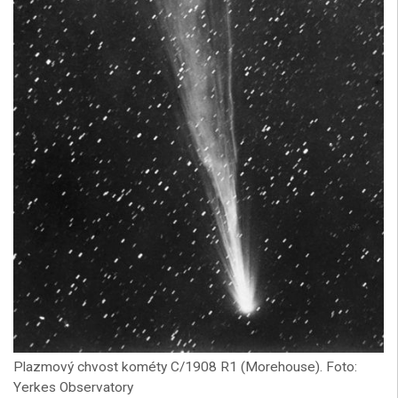
Plazmový chvost kométy C/1908 R1 (Morehouse). Foto:
Yerkes Observatory