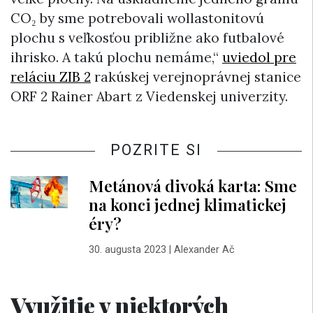
CO₂ by sme potrebovali wollastonitovú
plochu s veľkosťou približne ako futbalové
ihrisko. A takú plochu nemáme,“
uviedol pre
reláciu ZIB 2
rakúskej verejnoprávnej stanice
ORF 2 Rainer Abart z Viedenskej univerzity.
POZRITE SI
Metánová divoká karta: Sme
na konci jednej klimatickej
éry?
30. augusta 2023
|
Alexander Ač
Využitie v niektorých