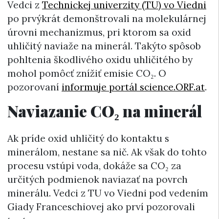
Vedci z
Technickej univerzity (TU) vo Viedni
po prvýkrát demonštrovali na molekulárnej
úrovni mechanizmus, pri ktorom sa oxid
uhličitý naviaže na minerál. Takýto spôsob
pohltenia škodlivého oxidu uhličitého by
mohol pomôcť znížiť emisie CO₂. O
pozorovaní
informuje portál science.ORF.at
.
Naviazanie CO₂ na minerál
Ak príde oxid uhličitý do kontaktu s
minerálom, nestane sa nič. Ak však do tohto
procesu vstúpi voda, dokáže sa CO₂ za
určitých podmienok naviazať na povrch
minerálu. Vedci z TU vo Viedni pod vedením
Giady Franceschiovej ako prví pozorovali