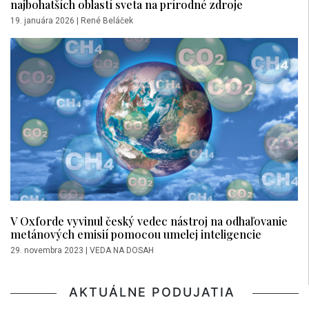
najbohatších oblastí sveta na prírodné zdroje
19. januára 2026
|
René Beláček
V Oxforde vyvinul český vedec nástroj na odhaľovanie
metánových emisií pomocou umelej inteligencie
29. novembra 2023
|
VEDA NA DOSAH
AKTUÁLNE PODUJATIA