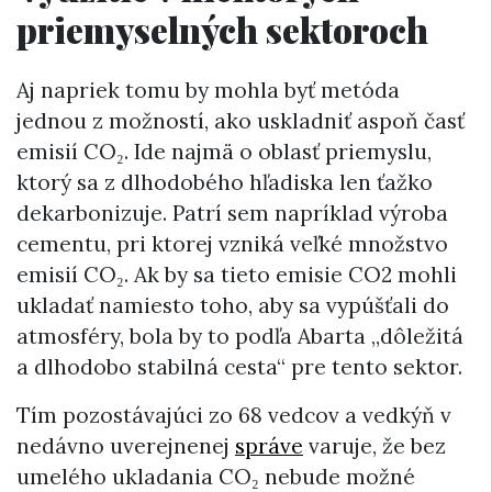
priemyselných sektoroch
Aj napriek tomu by mohla byť metóda
jednou z možností, ako uskladniť aspoň časť
emisií CO₂. Ide najmä o oblasť priemyslu,
ktorý sa z dlhodobého hľadiska len ťažko
dekarbonizuje. Patrí sem napríklad výroba
cementu, pri ktorej vzniká veľké množstvo
emisií CO₂. Ak by sa tieto emisie CO2 mohli
ukladať namiesto toho, aby sa vypúšťali do
atmosféry, bola by to podľa Abarta „dôležitá
a dlhodobo stabilná cesta“ pre tento sektor.
Tím pozostávajúci zo 68 vedcov a vedkýň v
nedávno uverejnenej
správe
varuje, že bez
umelého ukladania CO₂ nebude možné