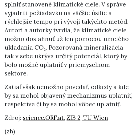
splniť stanovené klimatické ciele. V správe
vyjadrili požiadavku na väčšie úsilie a
rýchlejšie tempo pri vývoji takýchto metód.
Autori a autorky tvrdia, že klimatické ciele
možno dosiahnuť už len pomocou umelého
ukladania CO₂. Pozorovaná mineralizácia
tak v sebe ukrýva určitý potenciál, ktorý by
bolo možné uplatniť v priemyselnom
sektore.
Zatiaľ však nemožno povedať, odkedy a kde
by sa mohol objavený mechanizmus uplatniť,
respektíve či by sa mohol vôbec uplatniť.
Zdroj:
science.ORF.at
,
ZIB 2
,
TU Wien
(zh)