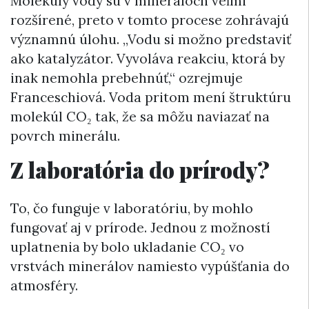
Molekuly vody sú v mineráloch veľmi
rozšírené, preto v tomto procese zohrávajú
významnú úlohu. „Vodu si možno predstaviť
ako katalyzátor. Vyvoláva reakciu, ktorá by
inak nemohla prebehnúť,“ ozrejmuje
Franceschiová. Voda pritom mení štruktúru
molekúl CO₂ tak, že sa môžu naviazať na
povrch minerálu.
Z laboratória do prírody?
To, čo funguje v laboratóriu, by mohlo
fungovať aj v prírode. Jednou z možností
uplatnenia by bolo ukladanie CO₂ vo
vrstvách minerálov namiesto vypúšťania do
atmosféry.