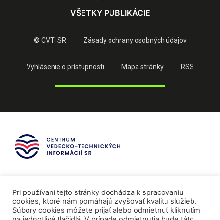
VŠETKY PUBLIKÁCIE
© CVTI SR
Zásady ochrany osobných údajov
Vyhlásenie o prístupnosti
Mapa stránky
RSS
Pri používaní tejto stránky dochádza k spracovaniu
cookies, ktoré nám pomáhajú zvyšovať kvalitu služieb.
Súbory cookies môžete prijať alebo odmietnuť kliknutím
na jednotlivé tlačidlá. V prípade odmietnutia bude táto