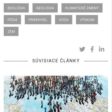
EKOLÓGIA
GEOLÓGIA
KLIMATICKÉ ZMENY
PÔDA
PRIEMYSEL
VODA
VÝSKUM
ZEM
SÚVISIACE ČLÁNKY