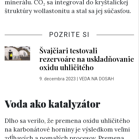
minerálu. CO₂ sa integroval do kryštalickej
štruktúry wollastonitu a stal sa jej súčasťou.
POZRITE SI
Švajčiari testovali
rezervoáre na uskladňovanie
oxidu uhličitého
9. decembra 2023
|
VEDA NA DOSAH
Voda ako katalyzátor
Dlho sa verilo, že premena oxidu uhličitého
na karbonátové horniny je výsledkom veľmi
zdĺhavých a pomalých procesov. Premena