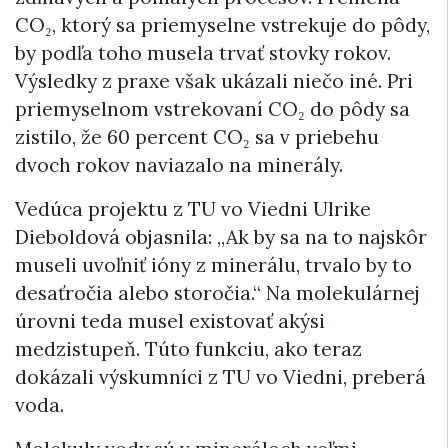
CO₂, ktorý sa priemyselne vstrekuje do pôdy,
by podľa toho musela trvať stovky rokov.
Výsledky z praxe však ukázali niečo iné. Pri
priemyselnom vstrekovaní CO₂ do pôdy sa
zistilo, že 60 percent CO₂ sa v priebehu
dvoch rokov naviazalo na minerály.
Vedúca projektu z TU vo Viedni Ulrike
Dieboldová objasnila: „Ak by sa na to najskôr
museli uvoľniť ióny z minerálu, trvalo by to
desaťročia alebo storočia.“ Na molekulárnej
úrovni teda musel existovať akýsi
medzistupeň. Túto funkciu, ako teraz
dokázali výskumníci z TU vo Viedni, preberá
voda.