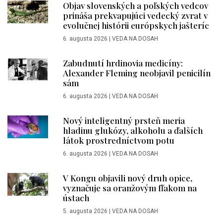
Objav slovenských a poľských vedcov
prináša prekvapujúci vedecký zvrat v
evolučnej histórii európskych jašteríc
6. augusta 2026
|
VEDA NA DOSAH
Zabudnutí hrdinovia medicíny:
Alexander Fleming neobjavil penicilín
sám
6. augusta 2026
|
VEDA NA DOSAH
Nový inteligentný prsteň meria
hladinu glukózy, alkoholu a ďalších
látok prostredníctvom potu
6. augusta 2026
|
VEDA NA DOSAH
V Kongu objavili nový druh opice,
vyznačuje sa oranžovým fľakom na
ústach
5. augusta 2026
|
VEDA NA DOSAH