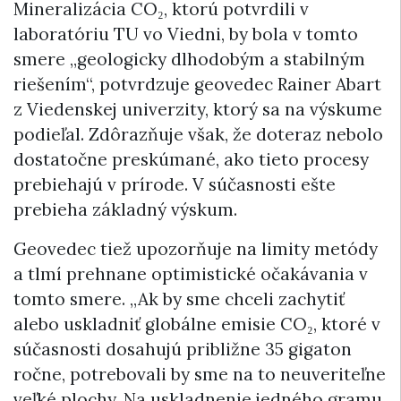
Mineralizácia CO₂, ktorú potvrdili v
laboratóriu TU vo Viedni, by bola v tomto
smere „geologicky dlhodobým a stabilným
riešením“, potvrdzuje geovedec Rainer Abart
z Viedenskej univerzity, ktorý sa na výskume
podieľal. Zdôrazňuje však, že doteraz nebolo
dostatočne preskúmané, ako tieto procesy
prebiehajú v prírode. V súčasnosti ešte
prebieha základný výskum.
Geovedec tiež upozorňuje na limity metódy
a tlmí prehnane optimistické očakávania v
tomto smere. „Ak by sme chceli zachytiť
alebo uskladniť globálne emisie CO₂, ktoré v
súčasnosti dosahujú približne 35 gigaton
ročne, potrebovali by sme na to neuveriteľne
veľké plochy. Na uskladnenie jedného gramu