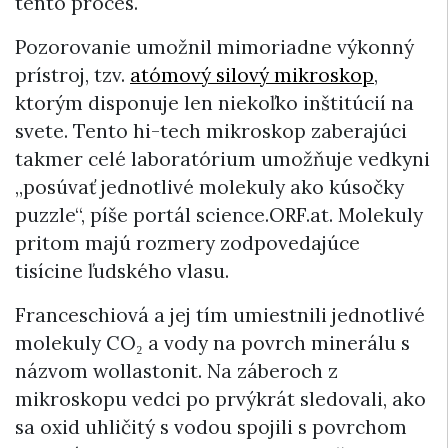
tento proces.
Pozorovanie umožnil mimoriadne výkonný
prístroj, tzv.
atómový silový mikroskop
,
ktorým disponuje len niekoľko inštitúcií na
svete. Tento hi-tech mikroskop zaberajúci
takmer celé laboratórium umožňuje vedkyni
„posúvať jednotlivé molekuly ako kúsočky
puzzle“, píše portál science.ORF.at. Molekuly
pritom majú rozmery zodpovedajúce
tisícine ľudského vlasu.
Franceschiová a jej tím umiestnili jednotlivé
molekuly CO₂ a vody na povrch minerálu s
názvom wollastonit. Na záberoch z
mikroskopu vedci po prvýkrát sledovali, ako
sa oxid uhličitý s vodou spojili s povrchom