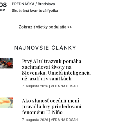
08
PREDNÁŠKA
/ Bratislava
SEP
Skutočná kvantová fyzika
Zobraziť všetky podujatia >>
NAJNOVŠIE ČLÁNKY
Prvý AI ultrazvuk pomáha
zachraňovať životy na
Slovensku. Umelá inteligencia
už jazdí aj v sanitkách
7. augusta 2026
|
VEDA NA DOSAH
Ako slanosť oceánu mení
pravidlá hry pri sledovaní
fenoménu El Niño
7. augusta 2026
|
VEDA NA DOSAH