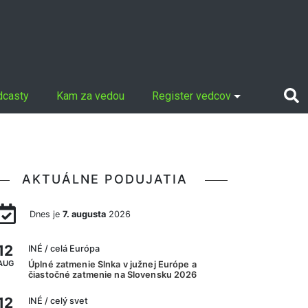
dcasty
Kam za vedou
Register vedcov
AKTUÁLNE PODUJATIA
Dnes je
7. augusta
2026
12
INÉ
/ celá Európa
AUG
Úplné zatmenie Slnka v južnej Európe a
čiastočné zatmenie na Slovensku 2026
12
INÉ
/ celý svet