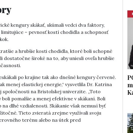
ory
orické kengury skákať, skúmali vedci dva faktory,
 limitujúce – pevnosť kostí chodidla a schopnosť
kok.
ratšie a hrubšie kosti chodidla, ktoré boli schopné
i dostatočne široké na to, aby uniesli oveľa hrubšie
účasnosti.
P
skákali po krajine tak ako dnešné kengury červené.
m
ak menej elastickej energie,“ vysvetlila Dr. Katrina
K
spoločnosti na Bristolskej univerzite. „Toto
boli pomalšie a menej efektívne v skákaní. Boli
 na dlhé vzdialenosti. Skákanie však nemusí byť
itočné. Tieto zvieratá zrejme využívali svoju
erovného terénu alebo na útek pred