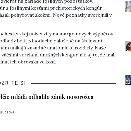
vierat na základe fosílnych pozostatkov.
úr s fosílnymi kosťami prehistorických kengúr
kázali pohybovať skokmi. Nové poznatky uverejnili v
chesterskej univerzity na margo nových výpočtov
odhady boli jednoducho založené na škálovaní
ám unikajú zásadné anatomické rozdiely. Naše
n väčšími verziami dnešných kengúr, ale aj to, že mali
dnuť ich obrovskú veľkosť.“
OZRITE SI
čie mláďa odhalilo zánik nosorožca
uruczová