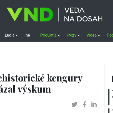
Ľudia
Iné
Podujatia
Kvízy
Videá
Po
ehistorické kengury
kázal výskum