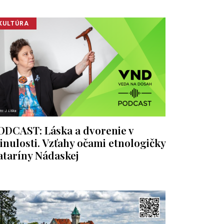
KULTÚRA
ODCAST: Láska a dvorenie v
inulosti. Vzťahy očami etnologičky
ataríny Nádaskej