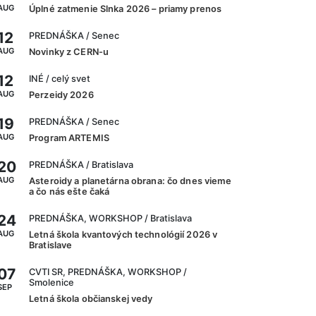
AUG
Úplné zatmenie Slnka 2026 – priamy prenos
12
PREDNÁŠKA
/ Senec
AUG
Novinky z CERN-u
12
INÉ
/ celý svet
AUG
Perzeidy 2026
19
PREDNÁŠKA
/ Senec
AUG
Program ARTEMIS
20
PREDNÁŠKA
/ Bratislava
AUG
Asteroidy a planetárna obrana: čo dnes vieme
a čo nás ešte čaká
24
PREDNÁŠKA, WORKSHOP
/ Bratislava
AUG
Letná škola kvantových technológií 2026 v
Bratislave
07
CVTI SR, PREDNÁŠKA, WORKSHOP
/
Smolenice
SEP
Letná škola občianskej vedy