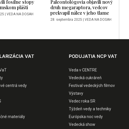
ili fosílne stopy
Paleontológovia objavili nový
emskom plášti
druh megaraptora, vedcov
prekvapil nález v jeho tlame
025
|
VEDA NA DOSAH
28. septembra 2025
|
VEDA NA DOSAH
LARIZÁCIA VAT
PODUJATIA NCP VAT
VaT
Veda v CENTRE
ty
Vedecká cukráreň
ové centrá vedy
Festival vedeckých filmov
Výstavy
S
Vedec roka SR
Týždeň vedy a techniky
čné materiály
Európska noc vedy
Vedecká show