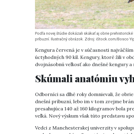
Podľa novej štúdie dokázali skákať aj obrie prehistorické 
príbuzní. Ilustračný obrázok. Zdroj: iStock.com/Bosco Yi
Kengura červená je v súčasnosti najväčším 
úctyhodných 90 kíl. Kengury, ktoré žili v obd
dvojnásobnú veľkosť ako dnešné kengury a m
Skúmali anatómiu vyh
Odborníci sa dlhé roky domnievali, že obri
dnešní príbuzní, lebo im v tom zrejme bráni
presahujúca 140 až 160 kilogramov bola pre
veľká. Nový výskum však túto predstavu sp
Vedci z Manchesterskej univerzity v spolupr