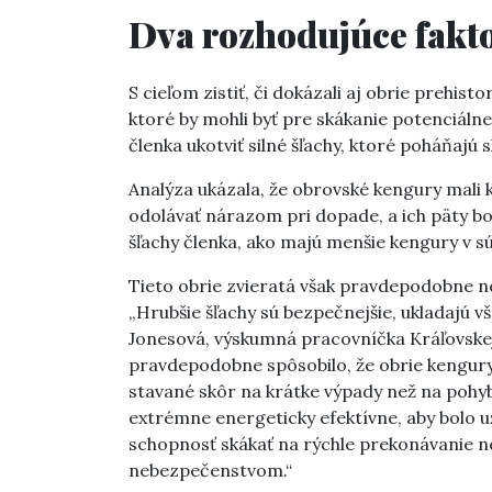
Dva rozhodujúce fakt
S cieľom zistiť, či dokázali aj obrie prehist
ktoré by mohli byť pre skákanie potenciálne
členka ukotviť silné šľachy, ktoré poháňajú s
Analýza ukázala, že obrovské kengury mali k
odolávať nárazom pri dopade, a ich päty bol
šľachy členka, ako majú menšie kengury v s
Tieto obrie zvieratá však pravdepodobne ne
„Hrubšie šľachy sú bezpečnejšie, ukladajú vš
Jonesová, výskumná pracovníčka Kráľovskej 
pravdepodobne spôsobilo, že obrie kengury 
stavané skôr na krátke výpady než na pohyb
extrémne energeticky efektívne, aby bolo už
schopnosť skákať na rýchle prekonávanie n
nebezpečenstvom.“