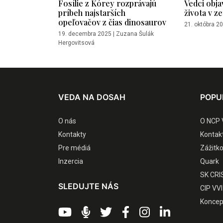
Fosílie z Kórey rozprávajú
Vedci objav
príbeh najstarších
života v z
opeľovačov z čias dinosaurov
21. októbra 2
19. decembra 2025
|
Zuzana Šulák
Hergovitsová
VEDA NA DOSAH
POPU
O nás
O NCP 
Kontakty
Kontak
Pre médiá
Zážitk
Inzercia
Quark
SK CRI
SLEDUJTE NÁS
CIP VVI
Koncep