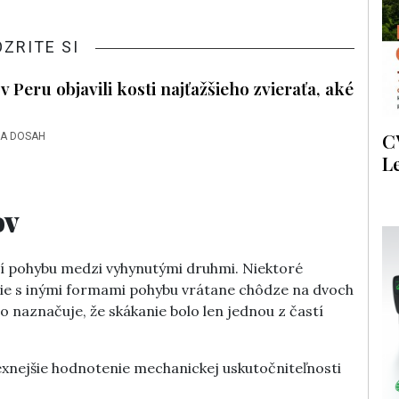
OZRITE SI
v Peru objavili kosti najťažšieho zvieraťa, aké
C
NA DOSAH
L
ov
tégií pohybu medzi vyhynutými druhmi. Niektoré
ie s inými formami pohybu vrátane chôdze na dvoch
o naznačuje, že skákanie bolo len jednou z častí
exnejšie hodnotenie mechanickej uskutočniteľnosti