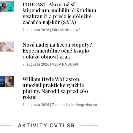
PODCAST: Ako si nájsť
štipendium, mobilitu či štúdium
v zahraničí a prečo je dôležité
začať čo najskôr (SAIA)
7. augusta 2026
|
Sára Molitorisová
Nová nádej na liečbu slepoty?
Experimentálne očné kvapky
dokážu obnoviť zrak
7. augusta 2026
|
VEDA NA DOSAH
William Hyde Wollaston
umožnil praktické využitie
platiny. Narodil sa pred 260
rokmi
6. augusta 2026
|
Zuzana Šulák Hergovitsová
AKTIVITY CVTI SR