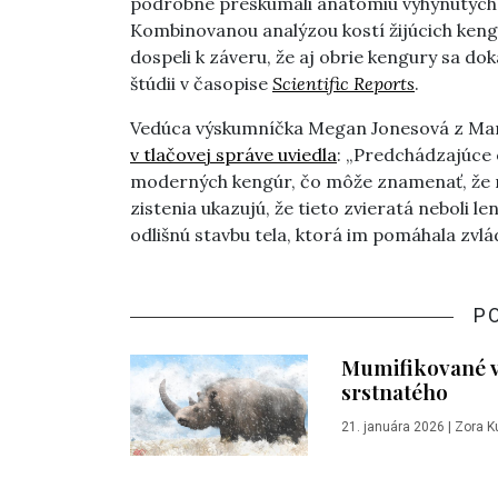
podrobne preskúmali anatómiu vyhynutých z
Kombinovanou analýzou kostí žijúcich keng
dospeli k záveru, že aj obrie kengury sa do
štúdii v časopise
Scientific Reports
.
Vedúca výskumníčka Megan Jonesová z Man
v tlačovej správe uviedla
: „Predchádzajúce 
moderných kengúr, čo môže znamenať, že n
zistenia ukazujú, že tieto zvieratá neboli le
odlišnú stavbu tela, ktorá im pomáhala zvlá
P
Mumifikované vl
srstnatého
21. januára 2026
|
Zora K