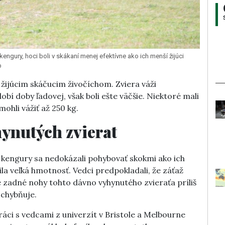
kengury, hoci boli v skákaní menej efektívne ako ich menší žijúci
p
žijúcim skáčucim živočíchom. Zviera váži
obí doby ľadovej, však boli ešte väčšie. Niektoré mali
ohli vážiť až 250 kg.
ynutých zvierat
e kengury sa nedokázali pohybovať skokmi ako ich
la veľká hmotnosť. Vedci predpokladali, že záťaž
 zadné nohy tohto dávno vyhynutého zvieraťa príliš
ochybňuje.
áci s vedcami z univerzít v Bristole a Melbourne