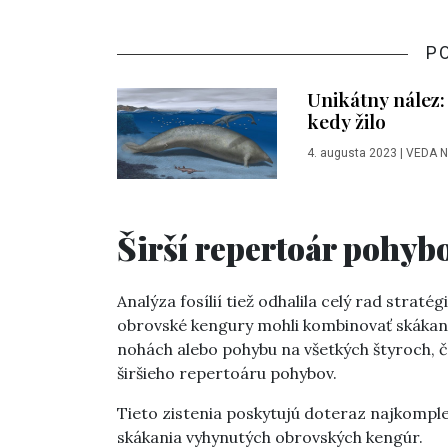
P
Unikátny nález: 
kedy žilo
4. augusta 2023
|
VEDA 
Širší repertoár pohyb
Analýza fosílií tiež odhalila celý rad stra
obrovské kengury mohli kombinovať skákan
nohách alebo pohybu na všetkých štyroch, č
širšieho repertoáru pohybov.
Tieto zistenia poskytujú doteraz najkompl
skákania vyhynutých obrovských kengúr.