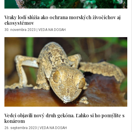
Vraky lodí slúžia ako ochrana morských živočíchov aj
ekosystémov
30. novembra 2023
|
VEDA NA DOSAH
Vedci objavili nový druh gekóna. Ľahko si ho pomýlite s
konárom
26. septembra 2023
|
VEDA NA DOSAH