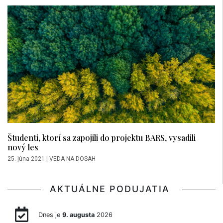
Študenti, ktorí sa zapojili do projektu BARS, vysadili
nový les
25. júna 2021
|
VEDA NA DOSAH
AKTUÁLNE PODUJATIA
Dnes je
9. augusta
2026