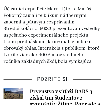
Účastníci expedície Marek Ištok a Matúš
Pokorný zaujali publikum nádhernými
zábermi a pútavým rozprávaním.
Stredoškoláci z BARS3 prezentovali výsledky
úspešného experimentálneho projektu
tromi prednáškami, ktoré mali v publiku
obrovský ohlas. Interakcia s publikom, ktoré
tvorilo viac ako 400 žiakov siedmeho
ročníka základných škôl, bola vynikajúca.
POZRITE SI
Prvenstvo v súťaži BARS 3
získal tím študentov z
gymnázií v Žiline, Poprade a