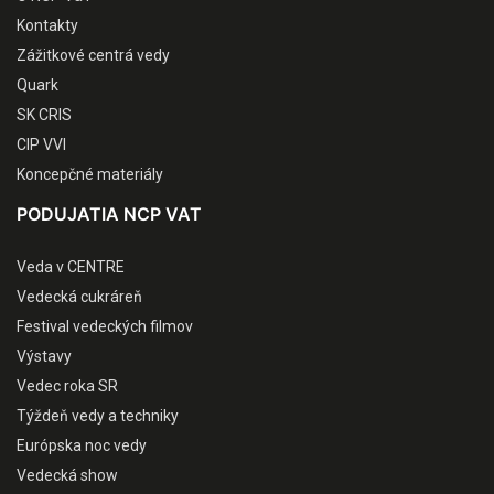
Kontakty
Zážitkové centrá vedy
Quark
SK CRIS
CIP VVI
Koncepčné materiály
PODUJATIA NCP VAT
Veda v CENTRE
Vedecká cukráreň
Festival vedeckých filmov
Výstavy
Vedec roka SR
Týždeň vedy a techniky
Európska noc vedy
Vedecká show