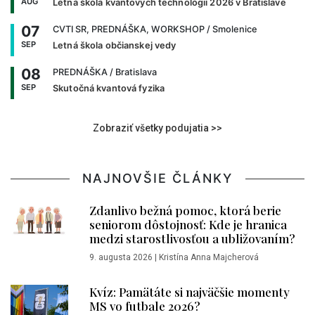
AUG
Letná škola kvantových technológií 2026 v Bratislave
07
CVTI SR, PREDNÁŠKA, WORKSHOP
/ Smolenice
SEP
Letná škola občianskej vedy
08
PREDNÁŠKA
/ Bratislava
SEP
Skutočná kvantová fyzika
Zobraziť všetky podujatia >>
NAJNOVŠIE ČLÁNKY
Zdanlivo bežná pomoc, ktorá berie
seniorom dôstojnosť: Kde je hranica
medzi starostlivosťou a ubližovaním?
9. augusta 2026
|
Kristína Anna Majcherová
Kvíz: Pamätáte si najväčšie momenty
MS vo futbale 2026?