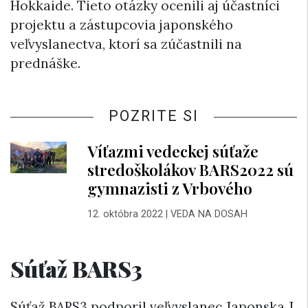
Hokkaide. Tieto otázky ocenili aj účastníci
projektu a zástupcovia japonského
veľvyslanectva, ktorí sa zúčastnili na
prednáške.
POZRITE SI
Víťazmi vedeckej súťaže
stredoškolákov BARS2022 sú
gymnazisti z Vrbového
12. októbra 2022
|
VEDA NA DOSAH
Súťaž BARS3
Súťaž BARS3 podporil veľvyslanec Japonska J.