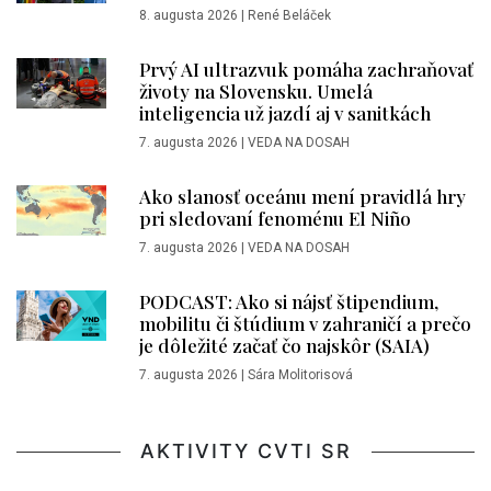
8. augusta 2026
|
René Beláček
Prvý AI ultrazvuk pomáha zachraňovať
životy na Slovensku. Umelá
inteligencia už jazdí aj v sanitkách
7. augusta 2026
|
VEDA NA DOSAH
Ako slanosť oceánu mení pravidlá hry
pri sledovaní fenoménu El Niño
7. augusta 2026
|
VEDA NA DOSAH
PODCAST: Ako si nájsť štipendium,
mobilitu či štúdium v zahraničí a prečo
je dôležité začať čo najskôr (SAIA)
7. augusta 2026
|
Sára Molitorisová
AKTIVITY CVTI SR