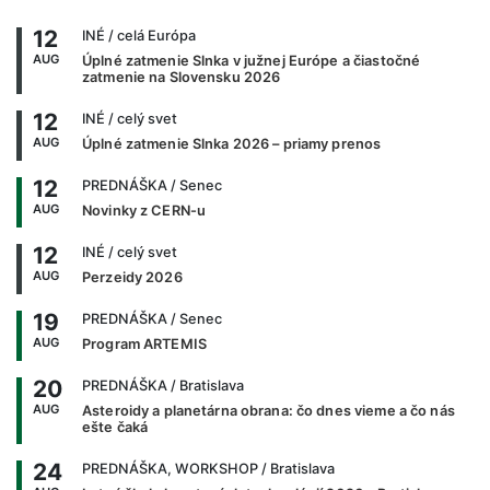
12
INÉ
/ celá Európa
AUG
Úplné zatmenie Slnka v južnej Európe a čiastočné
zatmenie na Slovensku 2026
12
INÉ
/ celý svet
AUG
Úplné zatmenie Slnka 2026 – priamy prenos
12
PREDNÁŠKA
/ Senec
AUG
Novinky z CERN-u
12
INÉ
/ celý svet
AUG
Perzeidy 2026
19
PREDNÁŠKA
/ Senec
AUG
Program ARTEMIS
20
PREDNÁŠKA
/ Bratislava
AUG
Asteroidy a planetárna obrana: čo dnes vieme a čo nás
ešte čaká
24
PREDNÁŠKA, WORKSHOP
/ Bratislava