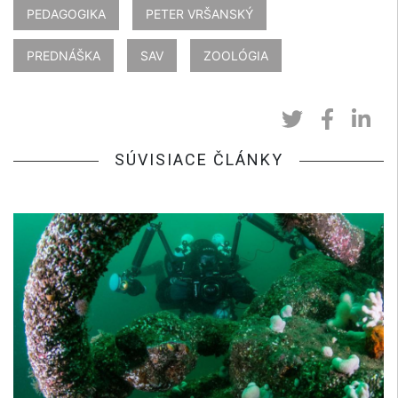
PEDAGOGIKA
PETER VRŠANSKÝ
PREDNÁŠKA
SAV
ZOOLÓGIA
SÚVISIACE ČLÁNKY