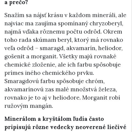
a prečo?
Snažím sa nájsť krásu v každom mineráli, ale
najviac ma zaujíma spomínaný chryzoberyl,
najmä vďaka rôznemu počtu odrôd. Okrem
toho rada skúmam beryl, ktorý má rovnako
veľa odrôd – smaragd, akvamarín, heliodor,
gošenit a morganit. Všetky majú rovnaké
chemické zloženie, ale ich farbu spôsobuje
prímes iného chemického prvku.
Smaragdovú farbu spôsobuje chróm,
akvamarínovú zas malé množstvá železa,
rovnako je to aj v heliodore. Morganit robí
ružovým mangán.
Minerálom a kryštálom ľudia často
pripisujú rôzne vedecky neoverené liečivé