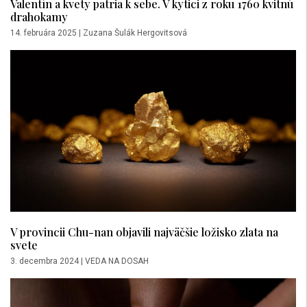
Valentín a kvety patria k sebe. V kytici z roku 1760 kvitnú
drahokamy
14. februára 2025
|
Zuzana Šulák Hergovitsová
V provincii Chu-nan objavili najväčšie ložisko zlata na
svete
3. decembra 2024
|
VEDA NA DOSAH