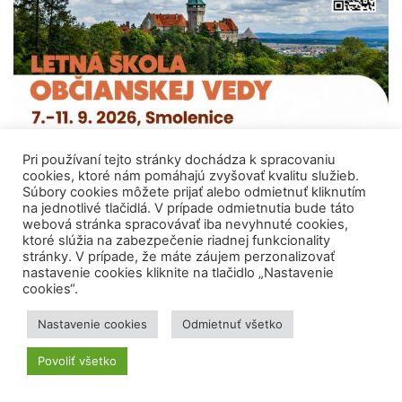
Pri používaní tejto stránky dochádza k spracovaniu
cookies, ktoré nám pomáhajú zvyšovať kvalitu služieb.
CVTI SR spoluorganizuje prvú Letnú školu
Súbory cookies môžete prijať alebo odmietnuť kliknutím
občianskej vedy
na jednotlivé tlačidlá. V prípade odmietnutia bude táto
webová stránka spracovávať iba nevyhnuté cookies,
ktoré slúžia na zabezpečenie riadnej funkcionality
stránky. V prípade, že máte záujem perzonalizovať
nastavenie cookies kliknite na tlačidlo „Nastavenie
cookies“.
Nastavenie cookies
Odmietnuť všetko
Povoliť všetko