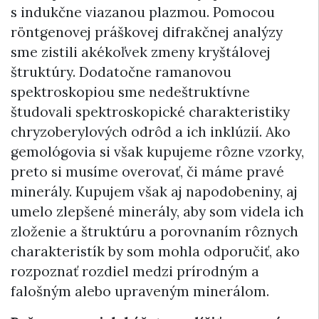
s indukčne viazanou plazmou. Pomocou
röntgenovej práškovej difrakčnej analýzy
sme zistili akékoľvek zmeny kryštálovej
štruktúry. Dodatočne ramanovou
spektroskopiou sme nedeštruktívne
študovali spektroskopické charakteristiky
chryzoberylových odrôd a ich inklúzií. Ako
gemológovia si však kupujeme rôzne vzorky,
preto si musíme overovať, či máme pravé
minerály. Kupujem však aj napodobeniny, aj
umelo zlepšené minerály, aby som videla ich
zloženie a štruktúru a porovnaním rôznych
charakteristík by som mohla odporučiť, ako
rozpoznať rozdiel medzi prírodným a
falošným alebo upraveným minerálom.