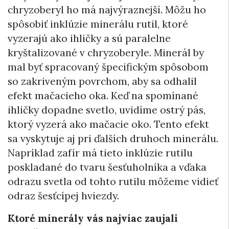
chryzoberyl ho má najvýraznejší. Môžu ho
spôsobiť inklúzie minerálu rutil, ktoré
vyzerajú ako ihličky a sú paralelne
kryštalizované v chryzoberyle. Minerál by
mal byť spracovaný špecifickým spôsobom
so zakriveným povrchom, aby sa odhalil
efekt mačacieho oka. Keď na spomínané
ihličky dopadne svetlo, uvidíme ostrý pás,
ktorý vyzerá ako mačacie oko. Tento efekt
sa vyskytuje aj pri ďalších druhoch minerálu.
Napríklad zafír má tieto inklúzie rutilu
poskladané do tvaru šesťuholníka a vďaka
odrazu svetla od tohto rutilu môžeme vidieť
odraz šesťcípej hviezdy.
Ktoré minerály vás najviac zaujali