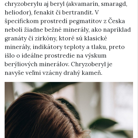
chryzoberylu aj beryl (akvamarín, smaragd,
heliodor), fenakit či bertrandit. V
špecifickom prostredí pegmatitov z Česka
neboli žiadne bežné minerály, ako napríklad
granáty či zirkóny, ktoré sú klasické
minerály, indikátory teploty a tlaku, preto
išlo o ideálne prostredie na výskum
berýliových minerálov. Chryzoberyl je
navyše veľmi vzácny drahý kameň.