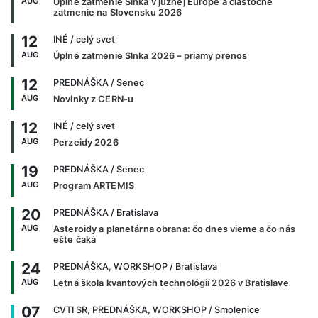
AUG
Úplné zatmenie Slnka v južnej Európe a čiastočné
zatmenie na Slovensku 2026
12
INÉ
/ celý svet
AUG
Úplné zatmenie Slnka 2026 – priamy prenos
12
PREDNÁŠKA
/ Senec
AUG
Novinky z CERN-u
12
INÉ
/ celý svet
AUG
Perzeidy 2026
19
PREDNÁŠKA
/ Senec
AUG
Program ARTEMIS
20
PREDNÁŠKA
/ Bratislava
AUG
Asteroidy a planetárna obrana: čo dnes vieme a čo nás
ešte čaká
24
PREDNÁŠKA, WORKSHOP
/ Bratislava
AUG
Letná škola kvantových technológií 2026 v Bratislave
07
CVTI SR, PREDNÁŠKA, WORKSHOP
/ Smolenice