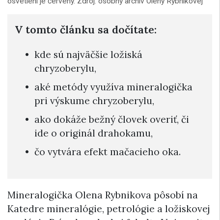
osvetlení je červený. Zdroj: osobný archív Oleny Rybnikovej
V tomto článku sa dočítate:
kde sú najväčšie ložiská
chryzoberylu,
aké metódy využíva mineralogička
pri výskume chryzoberylu,
ako dokáže bežný človek overiť, či
ide o originál drahokamu,
čo vytvára efekt mačacieho oka.
Mineralogička Olena Rybnikova pôsobí na
Katedre mineralógie, petrológie a ložiskovej