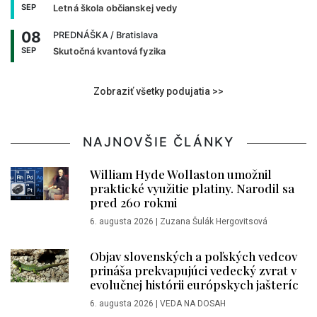
SEP
Letná škola občianskej vedy
08
PREDNÁŠKA
/ Bratislava
SEP
Skutočná kvantová fyzika
Zobraziť všetky podujatia >>
NAJNOVŠIE ČLÁNKY
William Hyde Wollaston umožnil
praktické využitie platiny. Narodil sa
pred 260 rokmi
6. augusta 2026
|
Zuzana Šulák Hergovitsová
Objav slovenských a poľských vedcov
prináša prekvapujúci vedecký zvrat v
evolučnej histórii európskych jašteríc
6. augusta 2026
|
VEDA NA DOSAH