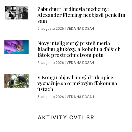
Zabudnutí hrdinovia medicíny:
Alexander Fleming neobjavil penicilín
sám
6. augusta 2026
|
VEDA NA DOSAH
Nový inteligentný prsteň meria
hladinu glukózy, alkoholu a ďalších
látok prostredníctvom potu
6. augusta 2026
|
VEDA NA DOSAH
V Kongu objavili nový druh opice,
vyznačuje sa oranžovým fľakom na
ústach
5. augusta 2026
|
VEDA NA DOSAH
AKTIVITY CVTI SR