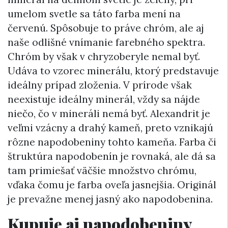
umelom svetle sa táto farba mení na
červenú. Spôsobuje to práve chróm, ale aj
naše odlišné vnímanie farebného spektra.
Chróm by však v chryzoberyle nemal byť.
Udáva to vzorec minerálu, ktorý predstavuje
ideálny prípad zloženia. V prírode však
neexistuje ideálny minerál, vždy sa nájde
niečo, čo v mineráli nemá byť. Alexandrit je
veľmi vzácny a drahý kameň, preto vznikajú
rôzne napodobeniny tohto kameňa. Farba či
štruktúra napodobenín je rovnaká, ale dá sa
tam primiešať väčšie množstvo chrómu,
vďaka čomu je farba oveľa jasnejšia. Originál
je prevažne menej jasný ako napodobenina.
Kupuje aj napodobeniny