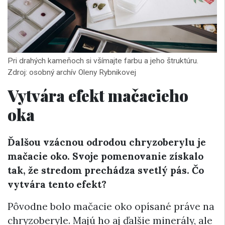
Pri drahých kameňoch si všímajte farbu a jeho štruktúru.
Zdroj: osobný archív Oleny Rybnikovej
Vytvára efekt mačacieho
oka
Ďalšou vzácnou odrodou chryzoberylu je
mačacie oko. Svoje pomenovanie získalo
tak, že stredom prechádza svetlý pás. Čo
vytvára tento efekt?
Pôvodne bolo mačacie oko opísané práve na
chryzoberyle. Majú ho aj ďalšie minerály, ale