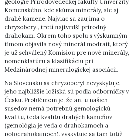
geológie Prírodovedeckej fakulty Univerzity
Komenského, kde skúma minerály, ale aj
drahé kamene. Najviac sa zaujíma o
chryzoberyl, tretí najtvrdší prírodný
drahokam. Okrem toho spolu s výskumným
tímom objavila nový minerál modrait, ktorý
je už schválený Komisiou pre nové minerály,
nomenklatúru a klasifikáciu pri
Medzinárodnej mineralogickej asociácii.
Na Slovensku sa chryzoberyl nevyskytuje,
jeho najbližšie ložiská sú podľa odborníčky v
Česku. Problémom je, že ani u našich
susedov nemá potrebnú gemologickú
kvalitu, teda kvalitu drahých kameňov
(gemológia je veda o drahokamoch a
polodrahokamoch), vyskytuje sa tam totiž