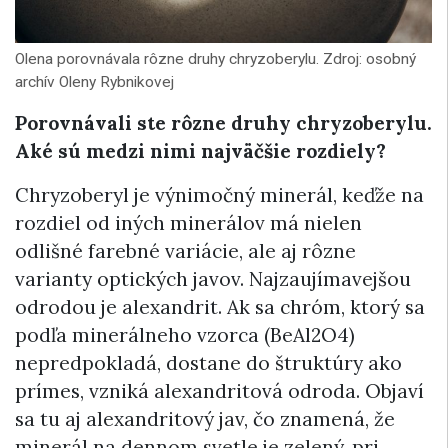
Olena porovnávala rôzne druhy chryzoberylu. Zdroj: osobný
archív Oleny Rybnikovej
Porovnávali ste rôzne druhy chryzoberylu.
Aké sú medzi nimi najväčšie rozdiely?
Chryzoberyl je výnimočný minerál, keďže na
rozdiel od iných minerálov má nielen
odlišné farebné variácie, ale aj rôzne
varianty optických javov. Najzaujímavejšou
odrodou je alexandrit. Ak sa chróm, ktorý sa
podľa minerálneho vzorca (BeAl2O4)
nepredpokladá, dostane do štruktúry ako
prímes, vzniká alexandritová odroda. Objaví
sa tu aj alexandritový jav, čo znamená, že
minerál na dennom svetle je zelený, pri