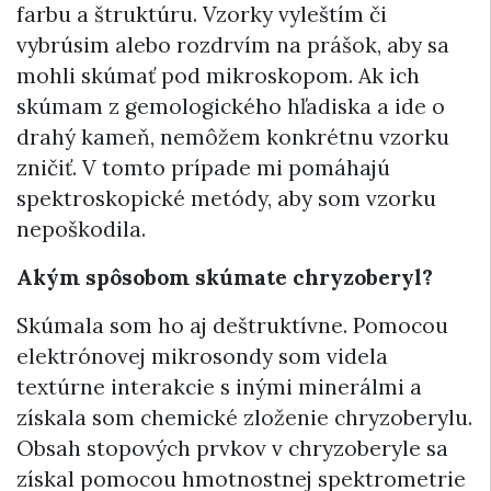
farbu a štruktúru. Vzorky vyleštím či
vybrúsim alebo rozdrvím na prášok, aby sa
mohli skúmať pod mikroskopom. Ak ich
skúmam z gemologického hľadiska a ide o
drahý kameň, nemôžem konkrétnu vzorku
zničiť. V tomto prípade mi pomáhajú
spektroskopické metódy, aby som vzorku
nepoškodila.
Akým spôsobom skúmate chryzoberyl?
Skúmala som ho aj deštruktívne. Pomocou
elektrónovej mikrosondy som videla
textúrne interakcie s inými minerálmi a
získala som chemické zloženie chryzoberylu.
Obsah stopových prvkov v chryzoberyle sa
získal pomocou hmotnostnej spektrometrie