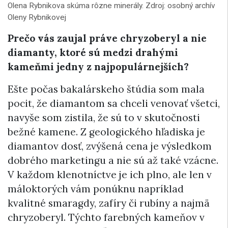
Olena Rybnikova skúma rôzne minerály. Zdroj: osobný archív
Oleny Rybnikovej
Prečo vás zaujal práve chryzoberyl a nie
diamanty, ktoré sú medzi drahými
kameňmi jedny z najpopulárnejších?
Ešte počas bakalárskeho štúdia som mala
pocit, že diamantom sa chceli venovať všetci,
navyše som zistila, že sú to v skutočnosti
bežné kamene. Z geologického hľadiska je
diamantov dosť, zvýšená cena je výsledkom
dobrého marketingu a nie sú až také vzácne.
V každom klenotníctve je ich plno, ale len v
máloktorých vám ponúknu napríklad
kvalitné smaragdy, zafíry či rubíny a najmä
chryzoberyl. Týchto farebných kameňov v