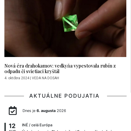
Nová éra drahokamov: vedkyňa vypestovala rubín z
odpadu či svietiaci kryštál
4. októbra 2024
|
VEDA NA DOSAH
AKTUÁLNE PODUJATIA
Dnes je
6. augusta
2026
12
INÉ
/ celá Európa