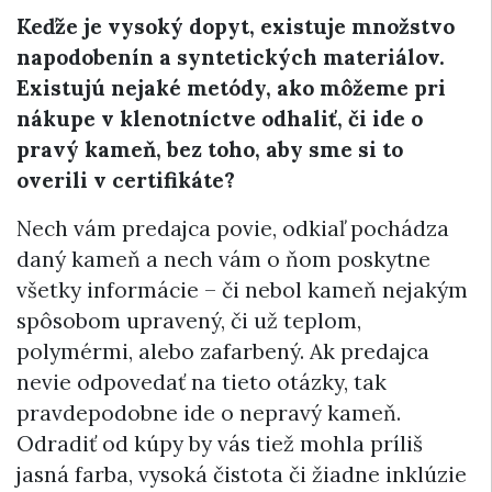
Keďže je vysoký dopyt, existuje množstvo
napodobenín a syntetických materiálov.
Existujú nejaké metódy, ako môžeme pri
nákupe v klenotníctve odhaliť, či ide o
pravý kameň, bez toho, aby sme si to
overili v certifikáte?
Nech vám predajca povie, odkiaľ pochádza
daný kameň a nech vám o ňom poskytne
všetky informácie – či nebol kameň nejakým
spôsobom upravený, či už teplom,
polymérmi, alebo zafarbený. Ak predajca
nevie odpovedať na tieto otázky, tak
pravdepodobne ide o nepravý kameň.
Odradiť od kúpy by vás tiež mohla príliš
jasná farba, vysoká čistota či žiadne inklúzie